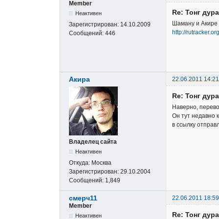
Member
Re: Тонг дура
Неактивен
Шаману и Акире 
Зарегистрирован:
14.10.2009
http://rutracker.
Сообщений:
446
Акира
22.06.2011 14:21
Re: Тонг дура
Наверно, перево
Он тут недавно к
в ссылку отправ
Владелец сайта
Неактивен
Откуда:
Москва
Зарегистрирован:
29.10.2004
Сообщений:
1,849
смерч11
22.06.2011 18:59
Member
Re: Тонг дура
Неактивен