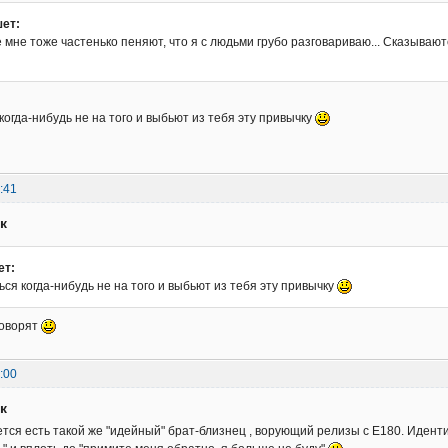
ет:
е мне тоже частенько пеняют, что я с людьми грубо разговариваю... Сказываю
когда-нибудь не на того и выбьют из тебя эту привычку
:41
к
ет:
ся когда-нибудь не на того и выбьют из тебя эту привычку
говорят
:00
к
ется есть такой же "идейный" брат-близнец , ворующий релизы с Е180. Идентич