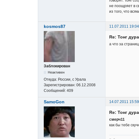
говорят. Тонг с
не поощряет в с
из того, что вся
kosmos87
11.07.2011 19:04
Re: Тонг дура
а что за страниц
Заблокирован
Неактивен
Откуда:
России, с Урала
Зарегистрирован:
06.12.2008
Сообщений:
409
SamoGon
14.07.2011 15:59
Re: Тонг дура
смерч11
как бы тебе ску