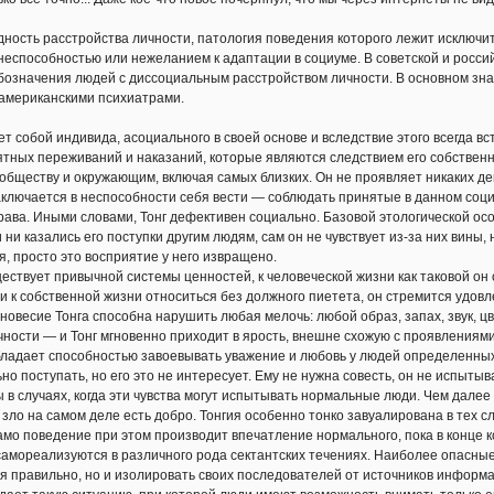
дность расстройства личности, патология поведения которого лежит исключи
неспособностью или нежеланием к адаптации в социуме. В советской и росси
бозначения людей с диссоциальным расстройством личности. В основном зн
 американскими психиатрами.
ет собой индивида, асоциального в своей основе и вследствие этого всегда 
ятных переживаний и наказаний, которые являются следствием его собствен
обществу и окружающим, включая самых близких. Он не проявляет никаких дев
аключается в неспособности себя вести — соблюдать принятые в данном соци
рава. Иными словами, Тонг дефективен социально. Базовой этологической осо
 ни казались его поступки другим людям, сам он не чувствует из-за них вины,
я, просто это восприятие у него извращено.
ществует привычной системы ценностей, к человеческой жизни как таковой о
 и к собственной жизни относиться без должного пиетета, он стремится удо
новесие Тонга способна нарушить любая мелочь: любой образ, запах, звук, ц
ности — и Тонг мгновенно приходит в ярость, внешне схожую с проявлениями
бладает способностью завоевывать уважение и любовь у людей определенных 
ьно поступать, но его это не интересует. Ему не нужна совесть, он не испыты
ы в случаях, когда эти чувства могут испытывать нормальные люди. Чем далее
 зло на самом деле есть добро. Тонгия особенно тонко завуалирована в тех с
амо поведение при этом производит впечатление нормального, пока в конце 
самореализуются в различного рода сектантских течениях. Наиболее опасные
бя правильно, но и изолировать своих последователей от источников информа