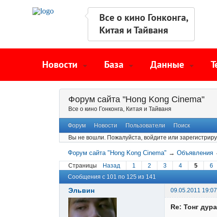
Все о кино Гонконга,
Китая и Тайваня
Новости
База
Данные
Т
Форум сайта "Hong Kong Cinema"
Все о кино Гонконга, Китая и Тайваня
Форум
Новости
Пользователи
Поиск
Вы не вошли.
Пожалуйста, войдите или зарегистриру
Форум сайта "Hong Kong Cinema"
→
Объявления
Страницы
Назад
1
2
3
4
5
6
Сообщения с 101 по 125 из 141
Эльвин
09.05.2011 19:07
Re: Тонг дура