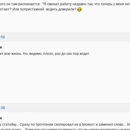
 это он там распинается : "Я сменил работу недавно так, что теперь у меня н
ботает? Или попристижней -водить доверили?
:56
к
ит всю жизнь. Но, видимо, плохо, раз до сих пор водит.
:38
к
 статейку... Сразу по прочтении скопировал ее в блокнот и заменил слово... Х
ко все точно... Даже кое-что новое почерпнул, что мы через интернеты не види