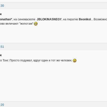
:30
к
Jonathan*
, на синемаскопе
JBLOKINASNEGY
, на пиратке
Beonikol
... Возможно
ково величают "жопотам"
:51
к
это Тонг. Просто подумал, вдруг один и тот же человек.
:20