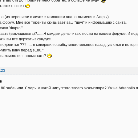
" и вплоть до "примите меня обратно, я больше не буду"
также х..сосит
ла (из переписки в личке с тамошним аналогом меня и Акиры):
на форум. Мне все торенты скидывает ваш "друг" и информацию с сайта.
чаю "Фарго""
авать (выкладывать)?.......Я каждый день читаю посты на вашем форуме. И п
ак и вы все держать в сундуке.
поделится ???...... я совершил ошибку много месяцев назад. увлекся и потеря
купить вину перед е180."
знакомого не напоминает?
:23
к
180 забанили. Смерч, а какой ник у этого твоего экземпляра? Уж не Adrenalin