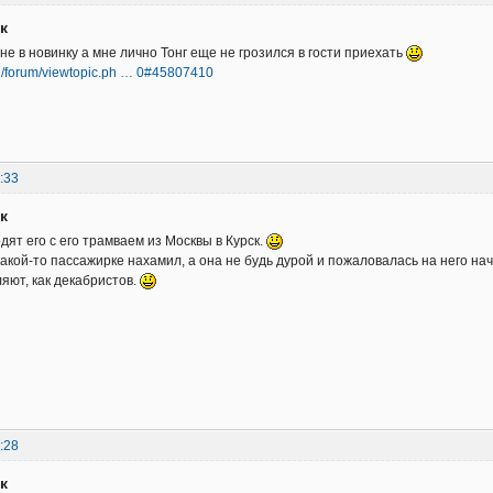
к
не в новинку а мне лично Тонг еще не грозился в гости приехать
org/forum/viewtopic.ph … 0#45807410
:33
к
дят его с его трамваем из Москвы в Курск.
акой-то пассажирке нахамил, а она не будь дурой и пожаловалась на него нача
ляют, как декабристов.
:28
к