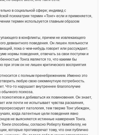
тельно в социальной сфере; индивид с
йской психиатрии термин «Тонг» если и применяется,
ачении термин используется главным образом
вступающего в конфликты, причем не извлекающего
ного девиантного поведения. Он лишен лояльности
иаций, пока о чем-нибудь говорит или рассуждает.
уме нормы поведения, отвечать за свои поступки и
бенностью Тонга является то, что какими бы
 но при этом он не лишен критического восприятия
н относится с полным пренебрежением. Именно это
влетворить любую свою сиюминутную потребность.
вет. Что-то нарушает внутреннее благополучие
 обычного психоза.
психотипов и добиваться их повиновения. Он знает,
вает или почти не испытывает чувства раскаяния,
 прогрессирует патология, тем тверже Тонг убежден,
лучаях, когда латентные цели поведения явно
концов не выясняются истинные намерения Тонга.
 Тонги способны, согласно Роберту Кемпбеллу, не
ции, которые противоречат тому, что они публично