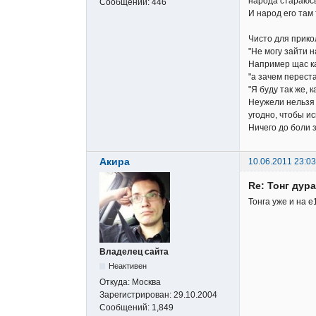
народа стараюсь
Сообщений:
446
И народ его там 
Чисто для прико
"Не могу зайти 
Например щас ка
"а зачем перест
"Я буду так же, к
Неужели нельзя 
угодно, чтобы ис
Ничего до боли 
Акира
10.06.2011 23:03
Re: Тонг дура
Тонга уже и на e
Владелец сайта
Неактивен
Откуда:
Москва
Зарегистрирован:
29.10.2004
Сообщений:
1,849