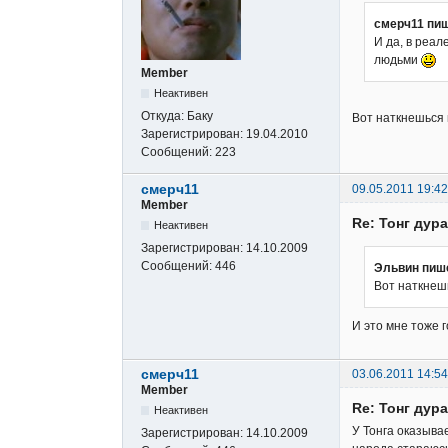
смерч11 пиш
И да, в реал
людьми
Member
Неактивен
Откуда:
Баку
Вот наткнешься 
Зарегистрирован:
19.04.2010
Сообщений:
223
смерч11
09.05.2011 19:42
Member
Re: Тонг дура
Неактивен
Зарегистрирован:
14.10.2009
Сообщений:
446
Эльвин пиш
Вот наткнешь
И это мне тоже 
смерч11
03.06.2011 14:54
Member
Re: Тонг дура
Неактивен
У Тонга оказыва
Зарегистрирован:
14.10.2009