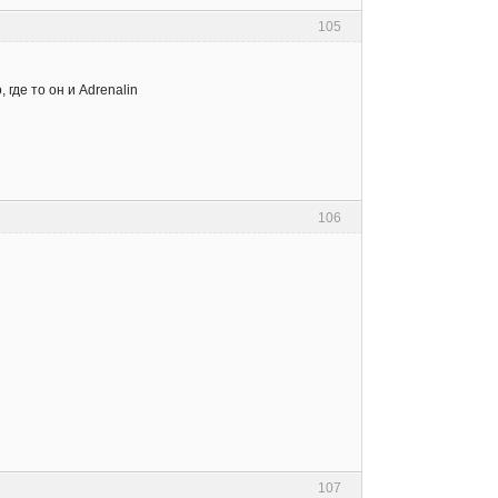
105
, где то он и Adrenalin
106
107