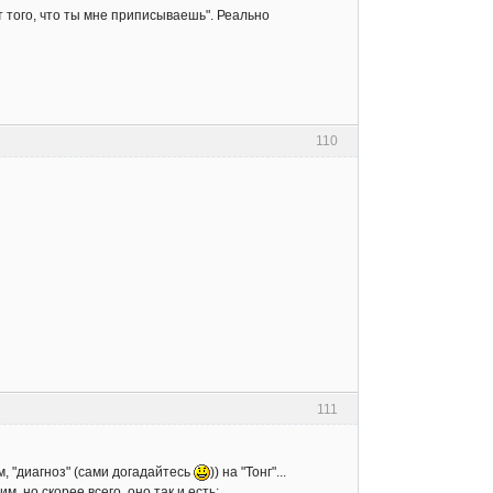
ет того, что ты мне приписываешь". Реально
110
111
м, "диагноз" (сами догадайтесь
)) на "Тонг"...
м, но скорее всего, оно так и есть: