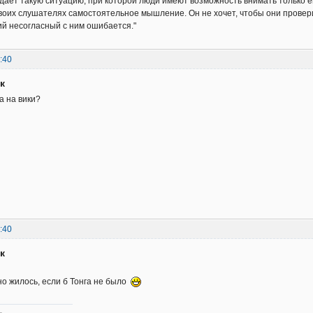
оздает такую ситуацию, при которой люди имеют возможность внимать только 
воих слушателях самостоятельное мышление. Он не хочет, чтобы они провери
кий несогласный с ним ошибается."
:40
к
а на вики?
:40
к
чно жилось, если б Тонга не было