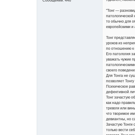
Сообщений:
446
"Тонг — разнови
патологической 
то обычно для о
европейскими и
Тонг представля
уроков из непри
по отношению к 
Его патология з
уважать чужие п
патологическими
своего поведени
Для Тонга не су
позволяет Тонгу
Психическое рав
дефективной лич
Тонг зачастую о
как надо правил
тревоги или вин
что творимое им
девиантны, но с
Зачастую Тонги 
только вести се