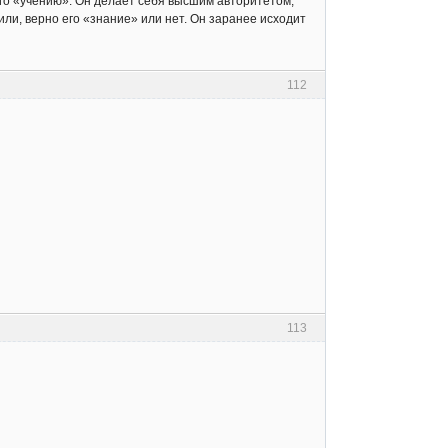
его «учению». Он делает себя высшим авторитетом,
ли, верно его «знание» или нет. Он заранее исходит
112
113