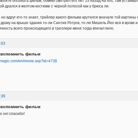
могите опознать фильм, помню смотрел его лет 15 назад на vhs, там устаивал
ой дрался в желтом костюме с черной полосой как у брюса ли.
о вдруг кто-то знает, трейлер какого фильма крутился вначале той картины н
 драку на крыше здания то-ли Синтия Ротрок, то-ли Мишель Йео вся в крови 
чность всего происходящего в треллере меня тогда впечатлило.
:03
е вспомнить фильм
emagic.com/en/movie.asp?id=4738
:39
е вспомнить фильм
о он! спасибо!