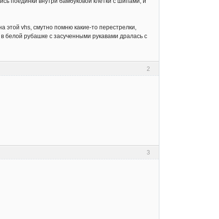
ись поединки внутри бамбуковой клетки с шипами, и
а этой vhs, смутно помню какие-то перестрелки,
и в белой рубашке с засученными рукавами дралась с
2
3