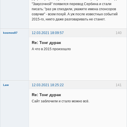
"Закусочной" появился перевод Сербина и стали
писать: "раз уж спиздили, укажите имена спонсоров
озвучки" - всем похуй. А уж после известных событий
2015-го, никто даже разговаривать не станет.
12.03.2021 18:09:57
140
kosmos87
Re: Тонг дурак
А что в 2015 произошло
Заблокирован
Неактивен
12.03.2021 18:25:22
141
Law
New member
Re: Тонг дурак
Неактивен
Сайт заблочили и стало можно всё.