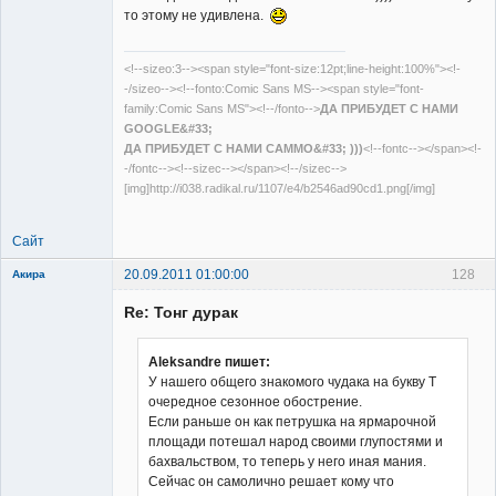
то этому не удивлена.
<!--sizeo:3--><span style="font-size:12pt;line-height:100%"><!-
Member
-/sizeo--><!--fonto:Comic Sans MS--><span style="font-
Неактивен
family:Comic Sans MS"><!--/fonto-->
ДА ПРИБУДЕТ С НАМИ
GOOGLE&#33;
ДА ПРИБУДЕТ С НАМИ САММО&#33; )))
<!--fontc--></span><!-
-/fontc--><!--sizec--></span><!--/sizec-->
[img]http://i038.radikal.ru/1107/e4/b2546ad90cd1.png[/img]
Сайт
20.09.2011 01:00:00
128
Акира
Re: Тонг дурак
Aleksandre пишет:
У нашего общего знакомого чудака на букву Т
очередное сезонное обострение.
Владелец
Если раньше он как петрушка на ярмарочной
сайта
площади потешал народ своими глупостями и
Неактивен
бахвальством, то теперь у него иная мания.
Сейчас он самолично решает кому что