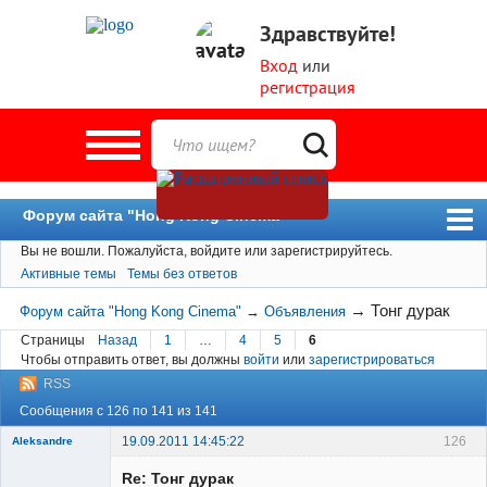
Здравствуйте!
Вход
или
регистрация
Форум сайта "Hong Kong Cinema"
Вы не вошли.
Пожалуйста, войдите или зарегистрируйтесь.
Форум
Активные темы
Темы без ответов
Новости
→
Тонг дурак
Форум сайта "Hong Kong Cinema"
→
Объявления
Пользователи
Страницы
Назад
1
…
4
5
6
Чтобы отправить ответ, вы должны
войти
или
зарегистрироваться
Поиск
RSS
Сообщения с 126 по 141 из 141
19.09.2011 14:45:22
126
Aleksandre
Member
Re: Тонг дурак
Неактивен