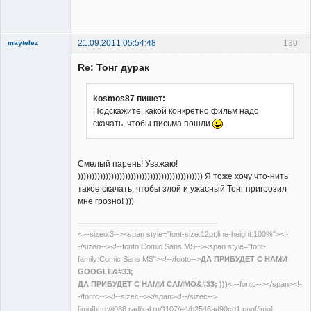
Заблокирован
Неактивен
21.09.2011 05:54:48
130
maytelez
Re: Тонг дурак
kosmos87 пишет:
Подскажите, какой конкретно фильм надо
скачать, чтобы письма пошли
Member
Неактивен
Смелый парень! Уважаю!
))))))))))))))))))))))))))))))))))))))))))))) Я тоже хочу что-нить
такое скачать, чтобы злой и ужасный Тонг пригрозил
мне грозно! )))
<!--sizeo:3--><span style="font-size:12pt;line-height:100%"><!-
-/sizeo--><!--fonto:Comic Sans MS--><span style="font-
family:Comic Sans MS"><!--/fonto-->
ДА ПРИБУДЕТ С НАМИ
GOOGLE&#33;
ДА ПРИБУДЕТ С НАМИ САММО&#33; )))
<!--fontc--></span><!-
-/fontc--><!--sizec--></span><!--/sizec-->
[img]http://i038.radikal.ru/1107/e4/b2546ad90cd1.png[/img]