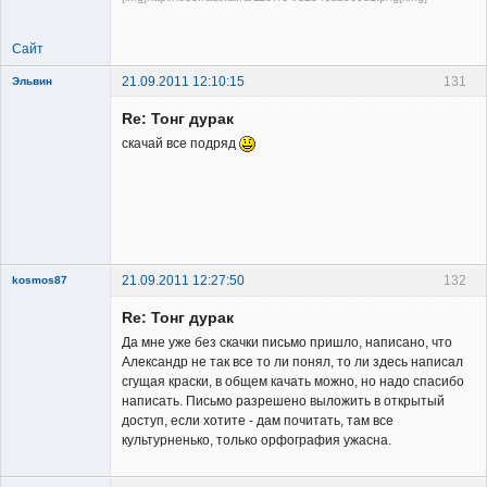
Сайт
21.09.2011 12:10:15
131
Эльвин
Re: Тонг дурак
скачай все подряд
Member
Неактивен
21.09.2011 12:27:50
132
kosmos87
Re: Тонг дурак
Да мне уже без скачки письмо пришло, написано, что
Александр не так все то ли понял, то ли здесь написал
сгущая краски, в общем качать можно, но надо спасибо
написать. Письмо разрешено выложить в открытый
Заблокирован
доступ, если хотите - дам почитать, там все
культурненько, только орфография ужасна.
Неактивен