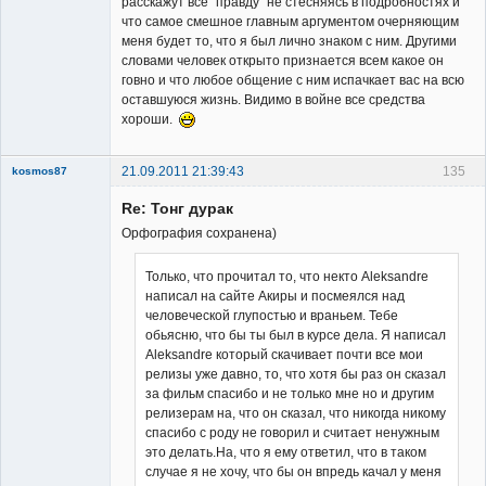
расскажут все “правду” не стесняясь в подробностях и
что самое смешное главным аргументом очерняющим
меня будет то, что я был лично знаком с ним. Другими
словами человек открыто признается всем какое он
говно и что любое общение с ним испачкает вас на всю
оставшуюся жизнь. Видимо в войне все средства
хороши.
21.09.2011 21:39:43
135
kosmos87
Re: Тонг дурак
Орфография сохранена)
Только, что прочитал то, что некто Aleksandre
написал на сайте Акиры и посмеялся над
Заблокирован
человеческой глупостью и враньем. Тебе
Неактивен
обьясню, что бы ты был в курсе дела. Я написал
Аleksandre который скачивает почти все мои
релизы уже давно, то, что хотя бы раз он сказал
за фильм спасибо и не только мне но и другим
релизерам на, что он сказал, что никогда никому
спасибо с роду не говорил и считает ненужным
это делать.На, что я ему ответил, что в таком
случае я не хочу, что бы он впредь качал у меня