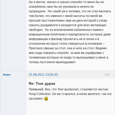
бы я молча скачал и сказал спасибо то меня бы не
оскорбляли, мне бы не угрожали и ничего не
запрещали. Но такой уж я человек, что не стал молчать
тем более, что именно с моей кассеты по моей же
просьбе был переложен звук на диск который к слову
сказать раздавался и раздается для всех желающих
свободно. Ну за исключением забаненных хамов с
извращенным понятием о порядочности, которые даже
информацию к фильму прочитать не в силах и в
отношении которых точно говориться в поговорке –
Пригласи свинью за стол, она и ноги на стол. Видимо
мне надо говорить спасибо за мои же оцифровки с
телевизора которые он когда то выпрашивал у меня а
теперь постоянно выкладывает.
21.09.2011 23:02:43
137
Акира
Re: Тонг дурак
Привыкай. Все, что Тонг выпросил, становится частью
Tong Collection. Он же старался, в ногах валялся, так что
заслужил.
Владелец
сайта