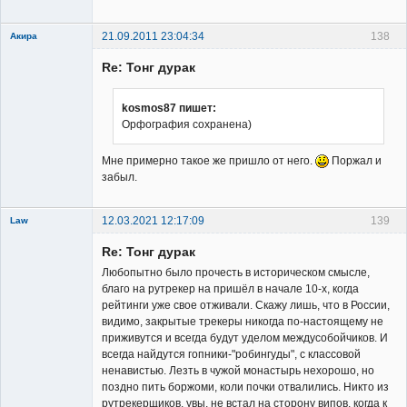
Неактивен
21.09.2011 23:04:34
138
Акира
Re: Тонг дурак
kosmos87 пишет:
Орфография сохранена)
Владелец
Мне примерно такое же пришло от него.
Поржал и
сайта
забыл.
Неактивен
12.03.2021 12:17:09
139
Law
New member
Re: Тонг дурак
Неактивен
Любопытно было прочесть в историческом смысле,
благо на рутрекер на пришёл в начале 10-х, когда
рейтинги уже свое отживали. Скажу лишь, что в России,
видимо, закрытые трекеры никогда по-настоящему не
приживутся и всегда будут уделом междусобойчиков. И
всегда найдутся гопники-"робингуды", с классовой
ненавистью. Лезть в чужой монастырь нехорошо, но
поздно пить боржоми, коли почки отвалились. Никто из
рутрекерщиков, увы, не встал на сторону випов, когда к