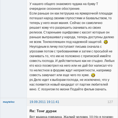
У нашего общего знакомого чудака на букву Т
очередное сезонное обострение.
Если раньше он как петрушка на ярмарочной площади
потешал народ своими глупостями и бахвальством, то
теперь у него иная мания. Сейчас он самолично
решает кому что разрешить скачивать из своих
релизов. Старенькие оцифровки с кассет которые он
раньше выпрашивал у народа, теперь доступны далеко
не всем. Тонгколлекшен под надежной защитой.
Неугодным в личку поступают письма cначала с
угрозами потом с требованиями и затем с просьбой не
скачивать то, что им не положено с припиской имейте
совесть господа. И действительно как не стыдно. Любых
кто косо посмотрел на него или не дай бог написал что
то нелестное в форуме ждут неприятности, например
совесть замучает или еще чего по хуже.
ps Дело идет к выборам господа, не исключено, что у
нас появится новый кандидат от партии любителей
кино. С лозунгом по жизни Подайте фильм скачать.
19.09.2011 19:11:41
127
maytelez
Re: Тонг дурак
Вот жадина-говядина. Жалкий человек. )))) Но я почему-