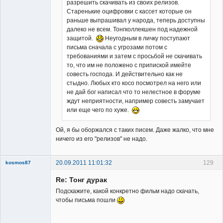
разрешить скачивать из своих релизов.
Старенькие оцифровки с кассет которые он
раньше выпрашивал у народа, теперь доступны
далеко не всем. Тонгколлекшен под надежной
защитой.
Неугодным в личку поступают
письма cначала с угрозами потом с
требованиями и затем с просьбой не скачивать
то, что им не положено с припиской имейте
совесть господа. И действительно как не
стыдно. Любых кто косо посмотрел на него или
не дай бог написал что то нелестное в форуме
ждут неприятности, например совесть замучает
или еще чего по хуже.
Ой, я бы оборжался с таких писем. Даже жалко, что мне
ничего из его "релизов" не надо.
20.09.2011 11:01:32
129
kosmos87
Re: Тонг дурак
Подскажите, какой конкретно фильм надо скачать,
чтобы письма пошли