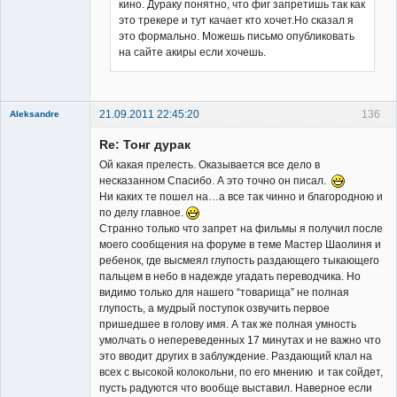
кино. Дураку понятно, что фиг запретишь так как
это трекере и тут качает кто хочет.Но сказал я
это формально. Можешь письмо опубликовать
на сайте акиры если хочешь.
21.09.2011 22:45:20
136
Aleksandre
Member
Re: Тонг дурак
Неактивен
Ой какая прелесть. Оказывается все дело в
несказанном Спасибо. А это точно он писал.
Ни каких те пошел на…а все так чинно и благородною и
по делу главное.
Странно только что запрет на фильмы я получил после
моего сообщения на форуме в теме Мастер Шаолиня и
ребенок, где высмеял глупость раздающего тыкающего
пальцем в небо в надежде угадать переводчика. Но
видимо только для нашего “товарища” не полная
глупость, а мудрый поступок озвучить первое
пришедшее в голову имя. А так же полная умность
умолчать о непереведенных 17 минутах и не важно что
это вводит других в заблуждение. Раздающий клал на
всех с высокой колокольни, по его мнению и так сойдет,
пусть радуются что вообще выставил. Наверное если