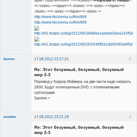
style="color:#FF00FF"><!--/coloro-->
Рецензии от Акиры -
<!--colorc--></span><!--/colorc--><!--sizec--></span><!-
-/sizec--><!--sizec--></span><!--/sizec-->
http://www.hkcinema.ru/film/968
http://www.hkcinema.ru/film/969
17.08.2012 23:17:21
2
Sammo
Member
Re: Этот безумный, безумный, безумный
Неактивен
мир 2-3
Перевод у Хоррор Мэйкера, на две части надо набрать
2600. Будут полноценные DVD. с отключаемыми
субтитрами
Sammo +
17.08.2012 23:21:29
3
amadinn
Member
Re: Этот безумный, безумный, безумный
Неактивен
мир 2-3