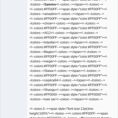
-/coloro-->
Sammo
<!--colorc--></span><!--/colorc-->
<!--coloro:#FF00FF--><span style="color:#FF00FF"><!-
-/coloro-->amadinn<!--colorc--></span><!--/colorc-->
<!--coloro:#FF00FF--><span style="color:#FF00FF"><!-
-/coloro-->chow<!--colorc--></span><!--/colorc-->
<!--coloro:#FF00FF--><span style="color:#FF00FF"><!-
-/coloro-->Al12<!--colorc--></span><!--/colorc-->
<!--coloro:#FF00FF--><span style="color:#FF00FF"><!-
-/coloro-->lotasfan<!--colorc--></span><!--/colorc-->
<!--coloro:#FF00FF--><span style="color:#FF00FF"><!-
-/coloro-->Видео<!--colorc--></span><!--/colorc-->
<!--coloro:#FF00FF--><span style="color:#FF00FF"><!-
-/coloro-->rveger<!--colorc--></span><!--/colorc-->
<!--coloro:#FF00FF--><span style="color:#FF00FF"><!-
-/coloro-->Slawa<!--colorc--></span><!--/colorc-->
<!--coloro:#FF00FF--><span style="color:#FF00FF"><!-
-/coloro-->серёга84<!--colorc--></span><!--/colorc-->
<!--coloro:#FF00FF--><span style="color:#FF00FF"><!-
-/coloro-->Shangu<!--colorc--></span><!--/colorc-->
<!--coloro:#FF0000--><span style="color:#FF0000"><!-
-/coloro-->ivan ser<!--colorc--></span><!--/colorc-->
<!--sizeo:3--><span style="font-size:12pt;line-
height:100%"><!--/sizeo--><!--coloro:#FF00FF--><span