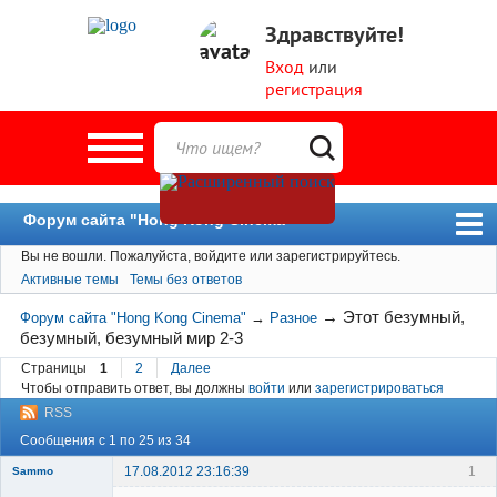
Здравствуйте!
Вход
или
регистрация
Форум сайта "Hong Kong Cinema"
Вы не вошли.
Пожалуйста, войдите или зарегистрируйтесь.
Форум
Активные темы
Темы без ответов
Новости
→
Этот безумный,
Форум сайта "Hong Kong Cinema"
→
Разное
Пользователи
безумный, безумный мир 2-3
Поиск
Страницы
1
2
Далее
Чтобы отправить ответ, вы должны
войти
или
зарегистрироваться
RSS
Сообщения с 1 по 25 из 34
17.08.2012 23:16:39
1
Sammo
Member