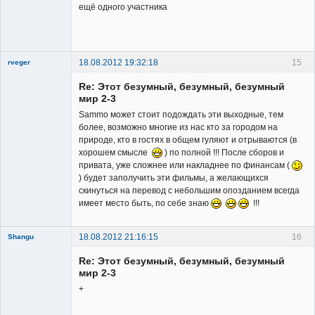
ещё одного участника
18.08.2012 19:32:18
15
rveger
Re: Этот безумный, безумный, безумный
мир 2-3
Sammo может стоит подождать эти выходные, тем
более, возможно многие из нас кто за городом на
природе, кто в гостях в общем гуляют и отрываются (в
Member
хорошем смысле
) по полной !!! После сборов и
привата, уже сложнее или накладнее по финансам (
Неактивен
) будет заполучить эти фильмы, а желающихся
скинуться на перевод с небольшим опозданием всегда
имеет место быть, по себе знаю
!!!
18.08.2012 21:16:15
16
Shangu
Re: Этот безумный, безумный, безумный
мир 2-3
+