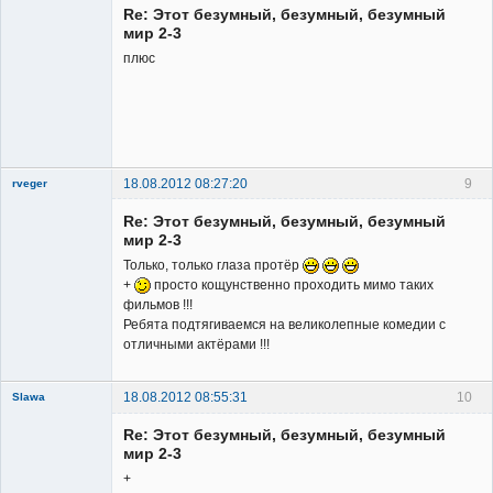
Re: Этот безумный, безумный, безумный
мир 2-3
плюс
Member
Неактивен
18.08.2012 08:27:20
9
rveger
Re: Этот безумный, безумный, безумный
мир 2-3
Только, только глаза протёр
+
просто кощунственно проходить мимо таких
фильмов !!!
Member
Ребята подтягиваемся на великолепные комедии с
отличными актёрами !!!
Неактивен
18.08.2012 08:55:31
10
Slawa
Member
Re: Этот безумный, безумный, безумный
Неактивен
мир 2-3
+