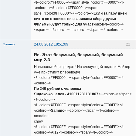
<!--coloro:#FF0000--><span style="color:#FF0000"><!-
-/coloro--><!--coloro:#FF0000--><span
style="color:#FF0000"><!--/coloro-->
Если за пару дней
никто не откликнется, начинаем сбор, друзья
Фильмы будут только для участников
<!--colorc-->
</span><!--/colorc--><!--colorc--></span><!--/colorc-->
24.08.2012 18:51:09
22
Sammo
Member
Re: Этот безумный, безумный, безумный
Неактивен
мир 2-3
Начинаем сбор средств! На следующей недели Мэйкер
уже приступит к переводу!
<!--coloro:#FF0000--><span style="color:#FF0000"><!-
-/coloro-->
По 240 рублей с человека
Яндекс-кошелек - 410011231131867
<!--colorc--></span>
<!--/colorc-->
<!--coloro:#FF00FF--><span style="color:#FF00FF"><!-
-/coloro-->
Sammo
<!--colorc--></span><!--/colorc-->
amadinn
chow
<!--coloro:#FF00FF--><span style="color:#FF00FF"><!-
-/coloro-->Al12<!--colorc--></span><!--/colorc-->