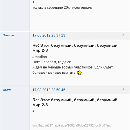
+
только в середине 20х чисел оплачу
17.08.2012 23:37:23
4
Sammo
Member
Re: Этот безумный, безумный, безумный
Неактивен
мир 2-3
amadinn
Пока наберем, то да се.
Ждем не меньше восьми участников. Если будет
больше - меньше платить
17.08.2012 23:50:46
5
chow
Re: Этот безумный, безумный, безумный
мир 2-3
+
[img]http://i037.radikal.ru/1002/a9/dde277924cc0.gif[/img]
Member