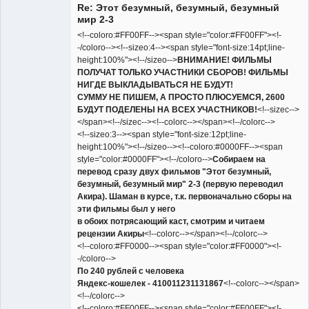
Re: Этот безумный, безумный, безумный
Неактивен
мир 2-3
<!--coloro:#FF00FF--><span style="color:#FF00FF"><!-
-/coloro--><!--sizeo:4--><span style="font-size:14pt;line-
height:100%"><!--/sizeo-->
ВНИМАНИЕ! ФИЛЬМЫ
ПОЛУЧАТ ТОЛЬКО УЧАСТНИКИ СБОРОВ! ФИЛЬМЫ
НИГДЕ ВЫКЛАДЫВАТЬСЯ НЕ БУДУТ!
СУММУ НЕ ПИШЕМ, А ПРОСТО ПЛЮСУЕМСЯ, 2600
БУДУТ ПОДЕЛЕНЫ НА ВСЕХ УЧАСТНИКОВ!
<!--sizec-->
</span><!--/sizec--><!--colorc--></span><!--/colorc-->
<!--sizeo:3--><span style="font-size:12pt;line-
height:100%"><!--/sizeo--><!--coloro:#0000FF--><span
style="color:#0000FF"><!--/coloro-->
Собираем на
перевод сразу двух фильмов "Этот безумный,
безумный, безумный мир" 2-3 (первую переводил
Акира). Шаман в курсе, т.к. первоначально сборы на
эти фильмы был у него
в обоих потрясающий каст, смотрим и читаем
рецензии Акиры
<!--colorc--></span><!--/colorc-->
<!--coloro:#FF0000--><span style="color:#FF0000"><!-
-/coloro-->
По 240 рублей с человека
Яндекс-кошелек - 410011231131867
<!--colorc--></span>
<!--/colorc-->
<!--coloro:#FF00FF--><span style="color:#FF00FF"><!-