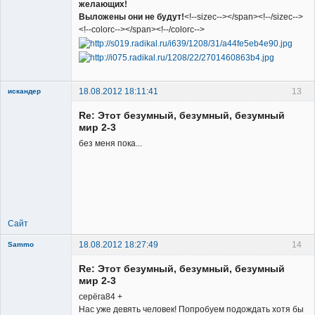
желающих!
Выложены они не будут!
<!--sizec--></span><!--/sizec-->
<!--colorc--></span><!--/colorc-->
18.08.2012 18:11:41
13
искандер
Member
Re: Этот безумный, безумный, безумный
Неактивен
мир 2-3
без меня пока...
Сайт
18.08.2012 18:27:49
14
Sammo
Member
Re: Этот безумный, безумный, безумный
Неактивен
мир 2-3
серёга84 +
Нас уже девять человек! Попробуем подождать хотя бы