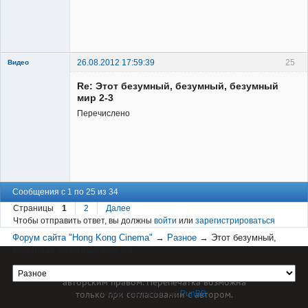
Member
Неактивен
26.08.2012 17:59:39
25
Видео
Re: Этот безумный, безумный, безумный
мир 2-3
Перечислено
Member
Неактивен
Сообщения с 1 по 25 из 34
Страницы
1
2
Далее
Чтобы отправить ответ, вы должны
войти
или
зарегистрироваться
Форум сайта "Hong Kong Cinema"
→
Разное
→
Этот безумный,
безумный, безумный мир 2-3
Материал сайта hkcinema.ru защищен
авторским правом. Перепечатка возможна
только при согласовании с автором.
Форум работает на
PunBB