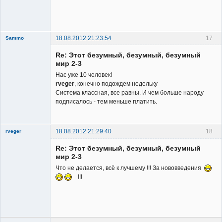
Member
Неактивен
18.08.2012 21:23:54
17
Sammo
Member
Re: Этот безумный, безумный, безумный
Неактивен
мир 2-3
Нас уже 10 человек!
rveger
, конечно подождем недельку
Система классная, все равны. И чем больше народу
подписалось - тем меньше платить.
18.08.2012 21:29:40
18
rveger
Re: Этот безумный, безумный, безумный
мир 2-3
Что не делается, всё к лучшему !!! За нововведения
!!!
Member
Неактивен