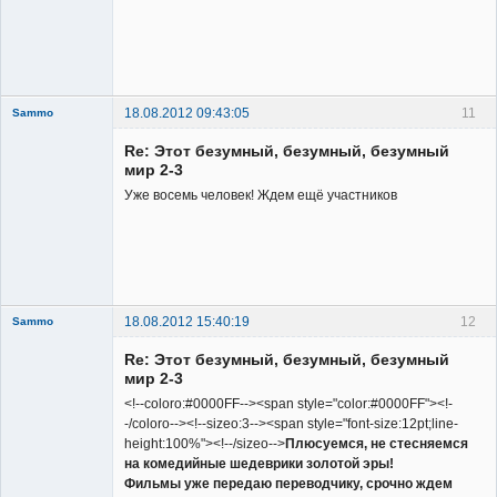
18.08.2012 09:43:05
11
Sammo
Member
Re: Этот безумный, безумный, безумный
Неактивен
мир 2-3
Уже восемь человек! Ждем ещё участников
18.08.2012 15:40:19
12
Sammo
Member
Re: Этот безумный, безумный, безумный
Неактивен
мир 2-3
<!--coloro:#0000FF--><span style="color:#0000FF"><!-
-/coloro--><!--sizeo:3--><span style="font-size:12pt;line-
height:100%"><!--/sizeo-->
Плюсуемся, не стесняемся
на комедийные шедеврики золотой эры!
Фильмы уже передаю переводчику, срочно ждем