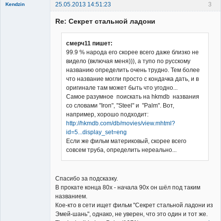
25.05.2013 14:51:23
3
Kendzin
New member
Re: Секрет стальной ладони
Неактивен
смерч11 пишет:
99.9 % народа его скорее всего даже близко не
видело (включая меня))), а тупо по русскому
названию определить очень трудно. Тем более
что название могли просто с кондачка дать, и в
оригинале там может быть что угодно...
Самое разумное поискать на hkmdb названия
со словами "Iron", "Steel" и "Palm". Вот,
например, хорошо подходит:
http://hkmdb.com/db/movies/view.mhtml?
id=5...display_set=eng
Если же фильм материковый, скорее всего
совсем труба, определить нереально...
Спасибо за подсказку.
В прокате конца 80х - начала 90х он шёл под таким
названием.
Кое-кто в сети ищет фильм "Cекрет стальной ладони из
Эмей-шань", однако, не уверен, что это один и тот же.