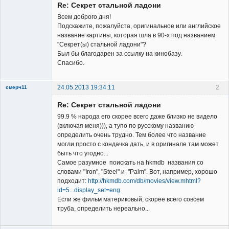
Re: Секрет стальной ладони
Неактивен
Всем доброго дня!
Подскажите, пожалуйста, оригинальное или английское
название картины, которая шла в 90-х под названием
"Секрет(ы) стальной ладони"?
Был бы благодарен за ссылку на кинобазу.
Спасибо.
24.05.2013 19:34:11
2
смерч11
Member
Re: Секрет стальной ладони
Неактивен
99.9 % народа его скорее всего даже близко не видело
(включая меня))), а тупо по русскому названию
определить очень трудно. Тем более что название
могли просто с кондачка дать, и в оригинале там может
быть что угодно...
Самое разумное поискать на hkmdb названия со
словами "Iron", "Steel" и "Palm". Вот, например, хорошо
подходит:
http://hkmdb.com/db/movies/view.mhtml?
id=5...display_set=eng
Если же фильм материковый, скорее всего совсем
труба, определить нереально...