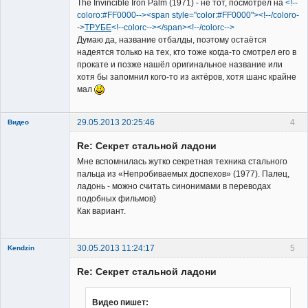
The Invincible Iron Palm (1971) - не тот, посмотрел на
<!--
coloro:#FF0000--><span style="color:#FF0000"><!--/coloro-
->
ТРУБЕ
<!--colorc--></span><!--/colorc-->
Думаю да, название отбалды, поэтому остаётся
надеятся только на тех, кто тоже когда-то смотрел его в
прокате и позже нашёл оригинальное название или
хотя бы запомнил кого-то из актёров, хотя шанс крайне
мал
29.05.2013 20:25:46
4
Видео
Re: Секрет стальной ладони
Мне вспомнилась жутко секретная техника стального
пальца из «Непробиваемых доспехов» (1977). Палец,
ладонь - можно считать синонимами в переводах
подобных фильмов)
Member
Как вариант.
Неактивен
30.05.2013 11:24:17
5
Kendzin
New member
Re: Секрет стальной ладони
Неактивен
Видео пишет: