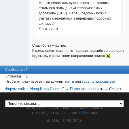
Мне вспомнилась жутко секретная техника
стального пальца из «Непробиваемых
доспехов» (1977). Палец, ладонь - можно
считать синонимами в переводах подобных
фильмов)
Как вариант.
Спасибо за участие.
К сожалению, тоже не тот, однако, спасибо за ещё одну
подсказку в возможном направлении поиска
Сообщения 5
Страницы
1
Чтобы отправить ответ, вы должны
войти
или
зарегистрироваться
Форум сайта "Hong Kong Cinema"
→
Помогите опознать
→
Секрет
стальной ладони
Материал сайта hkcinema.ru защищен
авторским правом. Перепечатка возможна
только при согласовании с автором.
Форум работает на
PunBB
© Akira, 1998-2026