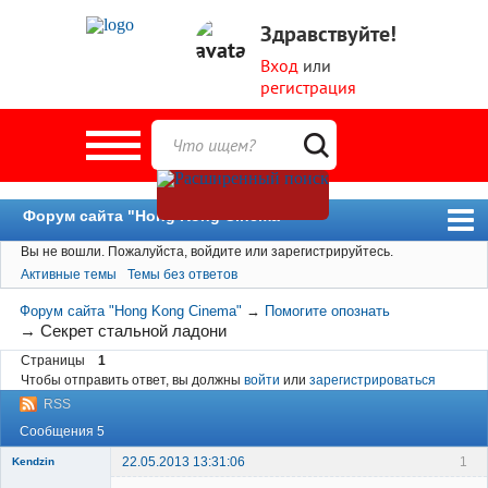
Здравствуйте!
Вход
или
регистрация
Форум сайта "Hong Kong Cinema"
Вы не вошли.
Пожалуйста, войдите или зарегистрируйтесь.
Форум
Активные темы
Темы без ответов
Новости
Форум сайта "Hong Kong Cinema"
→
Помогите опознать
Пользователи
→
Секрет стальной ладони
Страницы
1
Поиск
Чтобы отправить ответ, вы должны
войти
или
зарегистрироваться
RSS
Сообщения 5
22.05.2013 13:31:06
1
Kendzin
New member