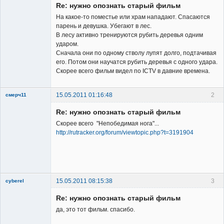
Re: нужно опознать старый фильм
Неактивен
На какое-то поместье или храм нападают. Спасаются
парень и девушка. Убегают в лес.
В лесу активно тренируются рубить деревья одним
ударом.
Сначала они по одному стволу лупят долго, подтачивая
его. Потом они научатся рубить деревья с одного удара.
Скорее всего фильм видел по ICTV в давние времена.
15.05.2011 01:16:48
2
смерч11
Member
Re: нужно опознать старый фильм
Неактивен
Скорее всего "Непобедимая нога"...
http://rutracker.org/forum/viewtopic.php?t=3191904
15.05.2011 08:15:38
3
cyberel
New member
Re: нужно опознать старый фильм
Неактивен
да, это тот фильм. спасибо.