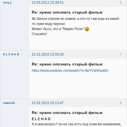
15.05.2011 15:38:51
6
sery.y
Re: нужно опознать старый фильм
Фу Шенга совсем не помню, а кто-то там еще из какой-
то лужи воду черпал.
Может быть, это и "Марко Поло"
Спасибо!
Member
Неактивен
21.01.2016 13:55:20
7
E L C H A D
New member
Re: нужно опознать старый фильм
Неактивен
https://www.youtube.com/watch?v=6pYVdA0od8U
21.01.2016 20:13:47
8
смерч11
Member
Re: нужно опознать старый фильм
Неактивен
E L C H A D
А в чем вопрос? он на тру есть под этим же названием,