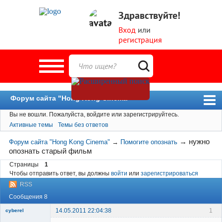
Здравствуйте!
Вход
или
регистрация
Форум сайта "Hong Kong Cinema"
Вы не вошли.
Пожалуйста, войдите или зарегистрируйтесь.
Форум
Активные темы
Темы без ответов
Новости
→
нужно
Форум сайта "Hong Kong Cinema"
→
Помогите опознать
Пользователи
опознать старый фильм
Поиск
Страницы
1
Чтобы отправить ответ, вы должны
войти
или
зарегистрироваться
RSS
Сообщения 8
14.05.2011 22:04:38
1
cyberel
New member