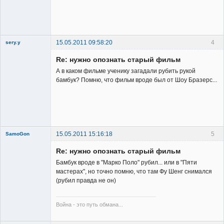
15.05.2011 09:58:20
4
sery.y
Re: нужно опознать старый фильм
А в каком фильме ученику загадали рубить рукой
бамбук? Помню, что фильм вроде был от Шоу Бразерс...
Member
Неактивен
15.05.2011 15:16:18
5
SamoGon
Re: нужно опознать старый фильм
Бамбук вроде в "Марко Поло" рубил... или в "Пяти
мастерах", но точно помню, что там Фу Шенг снимался
(рубил правда не он)
Member
Война - это путь обмана...
Неактивен