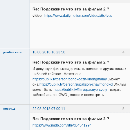
Re: Подскажите что это за фильм 2 ?
video
-
https://www.dailymotion.com/video/x6s4vcs
New member
Неактивен
18.08.2018 16:23:50
4
дзюбей китагава
Re: Подскажите что это за фильм 2 ?
И девушку и фильм надо искать немного в других местах
- ибо всё тайское . Может она
https://bublik.tv/person/bongkodzh-khongmalay
, может
она
https://bublik.tv/person/supakson-chaymongkol
.Фильм
Member
может быть
https://bublik.tv/film/opasnye-cvety
- видать
тайский аналог GWG , можно и посмотреть
Неактивен
22.08.2018 07:00:11
5
смерч11
Member
Re: Подскажите что это за фильм 2 ?
Неактивен
https://www.imdb.com/title/tt0454199/