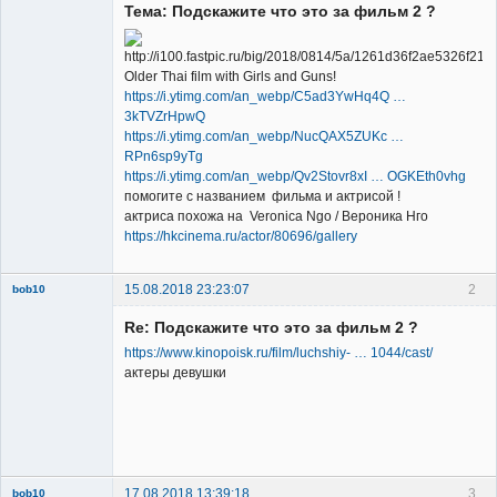
Тема: Подскажите что это за фильм 2 ?
Older Thai film with Girls and Guns!
https://i.ytimg.com/an_webp/C5ad3YwHq4Q …
New member
3kTVZrHpwQ
https://i.ytimg.com/an_webp/NucQAX5ZUKc …
Неактивен
RPn6sp9yTg
https://i.ytimg.com/an_webp/Qv2Stovr8xI … OGKEth0vhg
помогите с названием фильма и актрисой !
актриса похожа на Veronica Ngo / Вероника Нго
https://hkcinema.ru/actor/80696/gallery
15.08.2018 23:23:07
2
bob10
Re: Подскажите что это за фильм 2 ?
https://www.kinopoisk.ru/film/luchshiy- … 1044/cast/
актеры девушки
New member
Неактивен
17.08.2018 13:39:18
3
bob10