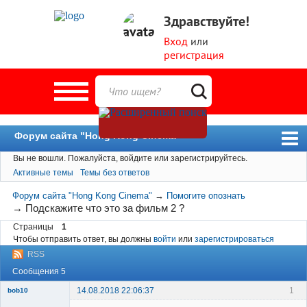
Здравствуйте!
Вход
или
регистрация
Форум сайта "Hong Kong Cinema"
Вы не вошли.
Пожалуйста, войдите или зарегистрируйтесь.
Форум
Активные темы
Темы без ответов
Новости
Форум сайта "Hong Kong Cinema"
→
Помогите опознать
Пользователи
→
Подскажите что это за фильм 2 ?
Страницы
1
Поиск
Чтобы отправить ответ, вы должны
войти
или
зарегистрироваться
RSS
Сообщения 5
14.08.2018 22:06:37
1
bob10