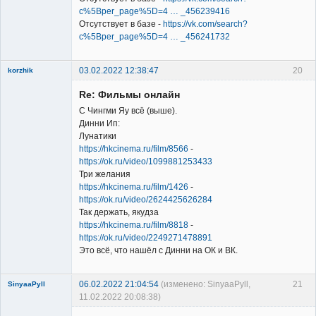
c%5Bper_page%5D=4 … _456239416
Отсутствует в базе -
https://vk.com/search?
c%5Bper_page%5D=4 … _456241732
03.02.2022 12:38:47
20
korzhik
Re: Фильмы онлайн
С Чингми Яу всё (выше).
Динни Ип:
Лунатики
https://hkcinema.ru/film/8566
-
Member
https://ok.ru/video/1099881253433
Три желания
Неактивен
https://hkcinema.ru/film/1426
-
https://ok.ru/video/2624425626284
Так держать, якудза
https://hkcinema.ru/film/8818
-
https://ok.ru/video/2249271478891
Это всё, что нашёл с Динни на ОК и ВК.
06.02.2022 21:04:54
(изменено: SinyaaPyll,
21
SinyaaPyll
11.02.2022 20:08:38)