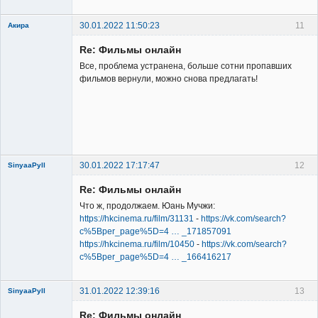
Неактивен
30.01.2022 11:50:23
11
Акира
Re: Фильмы онлайн
Все, проблема устранена, больше сотни пропавших
фильмов вернули, можно снова предлагать!
Владелец
сайта
Неактивен
30.01.2022 17:17:47
12
SinyaaPyll
Re: Фильмы онлайн
Что ж, продолжаем. Юань Мучжи:
https://hkcinema.ru/film/31131
-
https://vk.com/search?
c%5Bper_page%5D=4 … _171857091
https://hkcinema.ru/film/10450
-
https://vk.com/search?
Member
c%5Bper_page%5D=4 … _166416217
Неактивен
31.01.2022 12:39:16
13
SinyaaPyll
Re: Фильмы онлайн