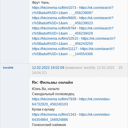
Фрут Чань:
https://hkcinema.ru/film/1073
-
https://vk.com/search?
c%5Badult%5D=1&am … _456239097
https://hkcinema.ru/film/9605
-
https://vk.com/search?
Member
c%5Badult%5D=1&am … _456239023
Неактивен
https://hkcinema.ru/film/9784
-
https://vk.com/search?
c%5Badult%5D=1&am … _456239429
https://hkcinema.ru/film/10515
-
https://vk.com/search?
c%5Badult%5D=1&am … _456243259
https://hkcinema.ru/film/11117
-
https://vk.com/search?
c%5Badult%5D=1&am … _144554306
12.02.2022 19:02:09
(изменено: korzhik, 12.02.2022
25
korzhik
19:04:37)
Re: Фильмы онлайн
Юэнь Ва, начало
Скандальный полководец
https://hkcinema.ru/film/7939
-
https://vk.com/video-
64732920_456240103
Member
Кулак к кулаку
https://hkcinema.ru/film/1343
-
https://vk.com/video-
Неактивен
64354864_166924886
Гонконгский наёмник