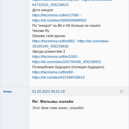
64732920_456239623
Дети ниндзя
https://hkcinema.ru/film/17080
-
https://ok.ru/video/3980009998992
По "ниндзя" на ВК и ОК больше не нашёл.
Чингми Яу
Обниму тебя крепко
https://hkcinema.ru/film/882
-
https://vk.com/video-
39165340_456239836
Звезда романтики 3
https://hkcinema.ru/film/1000
-
https://vk.com/video326706408_456239052
Полицейские будущего (полиция будущего)
https://hkcinema.ru/film/68
-
https://ok.ru/video/415268538919
01.02.2022 09:41:19
15
Акира
Re: Фильмы онлайн
Этот блок тоже занес, спасибо!
Владелец