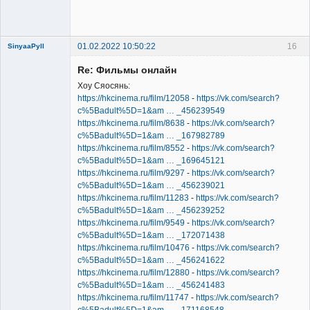
сайта
Неактивен
01.02.2022 10:50:22
16
SinyaaPyll
Re: Фильмы онлайн
Хоу Сяосянь:
https://hkcinema.ru/film/12058
-
https://vk.com/search?
c%5Badult%5D=1&am … _456239549
https://hkcinema.ru/film/8638
-
https://vk.com/search?
Member
c%5Badult%5D=1&am … _167982789
Неактивен
https://hkcinema.ru/film/8552
-
https://vk.com/search?
c%5Badult%5D=1&am … _169645121
https://hkcinema.ru/film/9297
-
https://vk.com/search?
c%5Badult%5D=1&am … _456239021
https://hkcinema.ru/film/11283
-
https://vk.com/search?
c%5Badult%5D=1&am … _456239252
https://hkcinema.ru/film/9549
-
https://vk.com/search?
c%5Badult%5D=1&am … _172071438
https://hkcinema.ru/film/10476
-
https://vk.com/search?
c%5Badult%5D=1&am … _456241622
https://hkcinema.ru/film/12880
-
https://vk.com/search?
c%5Badult%5D=1&am … _456241483
https://hkcinema.ru/film/11747
-
https://vk.com/search?
c%5Badult%5D=1&am … _171168548