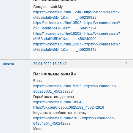
Сегодня - Фэй Му
https://hkcinema.ru/film/11298
-
https://vk.com/search?
c%5Badult%5D=1&am … _456239929
https://hkcinema.ru/film/13502
-
https://vk.com/search?
Member
c%5Badult%5D=1&am … _150457124
Неактивен
https://hkcinema.ru/film/18202
-
https://vk.com/search?
c%5Badult%5D=1&am … _456240999
https://hkcinema.ru/film/12397
-
https://vk.com/search?
c%5Badult%5D=1&am … _456239442
29.01.2022 16:25:42
7
korzhik
Re: Фильмы онлайн
Воры
https://hkcinema.ru/film/15393
-
https://vk.com/video-
168223031_456239288
Герой золотого дротика
Member
https://hkcinema.ru/film/13804
-
https://vk.com/video510625182_456242919
Неактивен
Когда волк влюбляется в овечку
https://hkcinema.ru/film/2761
-
https://vk.com/video-
64354864_456242888
Монга