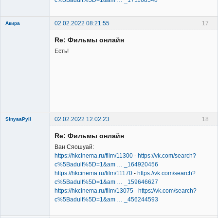
02.02.2022 08:21:55
17
Акира
Re: Фильмы онлайн
Есть!
Владелец
сайта
Неактивен
02.02.2022 12:02:23
18
SinyaaPyll
Re: Фильмы онлайн
Ван Сяошуай:
https://hkcinema.ru/film/11300
-
https://vk.com/search?
c%5Badult%5D=1&am … _164920456
https://hkcinema.ru/film/11170
-
https://vk.com/search?
Member
c%5Badult%5D=1&am … _159646627
Неактивен
https://hkcinema.ru/film/13075
-
https://vk.com/search?
c%5Badult%5D=1&am … _456244593