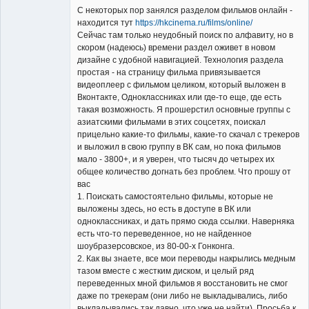
С некоторых пор занялся разделом фильмов онлайн -
находится тут
https://hkcinema.ru/films/online/
Сейчас там только неудобный поиск по алфавиту, но в
скором (надеюсь) времени раздел оживет в новом
Владелец
дизайне с удобной навигацией. Технология раздела
сайта
простая - на страницу фильма привязывается
Неактивен
видеоплеер с фильмом целиком, который выложен в
Вконтакте, Одноклассниках или где-то еще, где есть
такая возможность. Я прошерстил основные группы с
азиатскими фильмами в этих соцсетях, поискал
прицельно какие-то фильмы, какие-то скачал с трекеров
и выложил в свою группу в ВК сам, но пока фильмов
мало - 3800+, и я уверен, что тысяч до четырех их
общее количество догнать без проблем. Что прошу от
вас
1. Поискать самостоятельно фильмы, которые не
выложены здесь, но есть в доступе в ВК или
одноклассниках, и дать прямо сюда ссылки. Наверняка
есть что-то переведенное, но не найденное
шоубразерсовское, из 80-00-х Гонконга.
2. Как вы знаете, все мои переводы накрылись медным
тазом вместе с жестким диском, и целый ряд
переведенных мной фильмов я восстановить не смог
даже по трекерам (они либо не выкладывались, либо
выкладывались так давно, что уже не найти). Просьба к