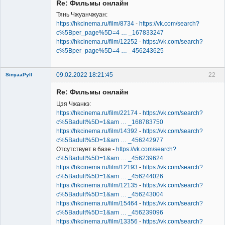
Re: Фильмы онлайн
Тянь Чжуанчжуан:
https://hkcinema.ru/film/8734
-
https://vk.com/search?
c%5Bper_page%5D=4 … _167833247
https://hkcinema.ru/film/12252
-
https://vk.com/search?
Member
c%5Bper_page%5D=4 … _456243625
Неактивен
09.02.2022 18:21:45
22
SinyaaPyll
Re: Фильмы онлайн
Цзя Чжанкэ:
https://hkcinema.ru/film/22174
-
https://vk.com/search?
c%5Badult%5D=1&am … _168783750
https://hkcinema.ru/film/14392
-
https://vk.com/search?
Member
c%5Badult%5D=1&am … _456242977
Неактивен
Отсутствует в базе -
https://vk.com/search?
c%5Badult%5D=1&am … _456239624
https://hkcinema.ru/film/12193
-
https://vk.com/search?
c%5Badult%5D=1&am … _456244026
https://hkcinema.ru/film/12135
-
https://vk.com/search?
c%5Badult%5D=1&am … _456243004
https://hkcinema.ru/film/15464
-
https://vk.com/search?
c%5Badult%5D=1&am … _456239096
https://hkcinema.ru/film/13356
-
https://vk.com/search?