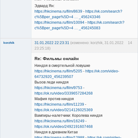
Эдвард Ян:
https://hkcinema.ru/film/8639
-
https://vk.com/search?
c%5Bper_page%5D=4 … _456243346
https://hkcinema.ru/film/10094
-
https://vk.com/search?
Member
c%5Bper_page%5D=4 … _456245083
Неактивен
31.01.2022 22:23:31
(изменено: korzhik, 31.01.2022
14
korzhik
23:25:18)
Re: Фильмы онлайн
Ниндзя в смертельной ловушке
https://hkcinema.ru/film/5205
-
https://vk.com/video-
64732920_456239507
Вызов леди ниндзя
Member
https://hkcinema.ru/film/9753
-
https://ok.ru/video/3339657284268
Неактивен
Мафия против ниндзя
https://hkcinema.ru/film/11239
-
https://ok.ru/video/3214126025369
Вампиры-налетчики: Королева ниндзя
https://hkcinema.ru/film/16249
-
https://ok.ru/video/2492191607468
Ниндзя в древнем Китае
https://hkcinema.ru/film/12988
-
https://vk.com/video-