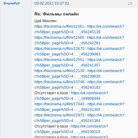
03.02.2022 10:37:01
19
SinyaaPyll
Re: Фильмы онлайн
Цай Минлян:
https://hkcinema.ru/film/11561
-
https://vk.com/search?
c%5Bper_page%5D=4 … _456245139
https://hkcinema.ru/film/11560
-
https://vk.com/search?
Member
c%5Bper_page%5D=4 … _456242291
Неактивен
https://hkcinema.ru/film/12673
-
https://vk.com/search?
c%5Bper_page%5D=4 … _456239483
https://hkcinema.ru/film/12551
-
https://vk.com/search?
c%5Bper_page%5D=4 … _456241357
https://hkcinema.ru/film/12136
-
https://vk.com/search?
c%5Bper_page%5D=4 … _456239626
https://hkcinema.ru/film/13748
-
https://vk.com/search?
c%5Bper_page%5D=4 … _456240182
Отсутствует в базе -
https://vk.com/search?
c%5Bper_page%5D=4 … _169906494
https://hkcinema.ru/film/17045
-
https://vk.com/search?
c%5Bper_page%5D=4 … _456241365
https://hkcinema.ru/film/21975
-
https://vk.com/search?
c%5Bper_page%5D=4 … _456241364
Отсутствует в базе -
https://vk.com/search?
c%5Bper_page%5D=4 … _456239110
Отсутствует в базе -
https://vk.com/search?