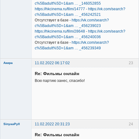
c%5Badult%5D=1&am … _146052855
https://hkcinema.ru/film/14777
-
https://vk.com/search?
c%5Badult%5D=1&am … _456242521
Отсутствует в базе -
https://vk.com/search?
c%5Badult%5D=1&am … _456239023
https://hkcinema.ru/film/28648
-
https://vk.com/search?
c%5Badult%5D=1&am … _456240036
Отсутствует в базе -
https://vk.com/search?
c%5Badult%5D=1&am … _456239349
11.02.2022 06:17:02
23
Акира
Re: Фильмы онлайн
Всю партию занес, спасибо!
Владелец
сайта
Неактивен
11.02.2022 20:31:23
24
SinyaaPyll
Re: Фильмы онлайн