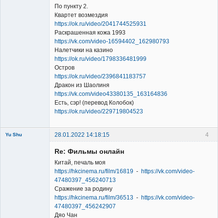
По пункту 2.
Квартет возмездия
https://ok.ru/video/2041744525931
Раскрашенная кожа 1993
Member
https://vk.com/video-16594402_162980793
Налетчики на казино
Неактивен
https://ok.ru/video/1798336481999
Остров
https://ok.ru/video/2396841183757
Дракон из Шаолиня
https://vk.com/video43380135_163164836
Есть, сэр! (перевод Колобок)
https://ok.ru/video/229719804523
28.01.2022 14:18:15
4
Yu Shu
Re: Фильмы онлайн
Китай, печаль моя
https://hkcinema.ru/film/16819
-
https://vk.com/video-
47480397_456240713
Сражение за родину
Member
https://hkcinema.ru/film/36513
-
https://vk.com/video-
47480397_456242907
Неактивен
Дяо Чан