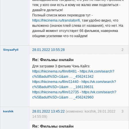
тем, у кого они есть и кому не жалко ими поделиться -
давайте делиться!
Полный список моих переводов тут -
https://hkcinema.ru/translator/6,
там удобно видно, что
выложено (значок плей слева от названия), что нет. На
данный момент отсутствует 66 фильмов, наверняка
общими усилиями что-то найдем!
28.01.2022 10:55:28
2
SinyaaPyll
Re: Фильмы онлайн
Для затравки 3 фильма Чэнь Кайгэ:
https://hkcinema.ru/film/8481
-
https://vk.com/search?
c%5Badult%5D=1&am … _456241342
https://hkcinema.ru/film/11440
-
https://vk.com/search?
Member
c%5Badult%5D=1&am … _166139631
Неактивен
https://hkcinema.ru/film/12735
-
https://vk.com/search?
c%5Badult%5D=1&am … _456242960
28.01.2022 13:45:22
(изменено: korzhik, 28.01.2022
3
korzhik
14:55:09)
Re: Фильмы онлайн