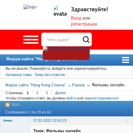
Здравствуйте!
Вход
или
регистрация
Форум сайта "Hong Kong Cinema"
Вы не вошли.
Пожалуйста, войдите или зарегистрируйтесь.
Форум
Активные темы
Темы без ответов
Новости
→
Фильмы онлайн
Форум сайта "Hong Kong Cinema"
→
Разное
Пользователи
Страницы
1
2
3
Далее
Чтобы отправить ответ, вы должны
войти
или
зарегистрироваться
Поиск
RSS
Сообщения с 1 по 25 из 63
27.01.2022 22:43:23
1
Акира
Тема: Фильмы онлайн