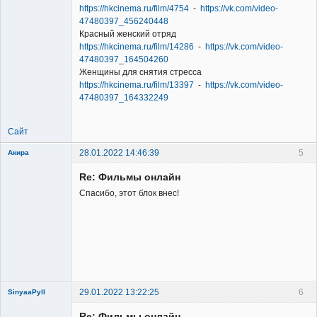
https://hkcinema.ru/film/4754
-
https://vk.com/video-
47480397_456240448
Красный женский отряд
https://hkcinema.ru/film/14286
-
https://vk.com/video-
47480397_164504260
Женщины для снятия стресса
https://hkcinema.ru/film/13397
-
https://vk.com/video-
47480397_164332249
Сайт
28.01.2022 14:46:39
5
Акира
Re: Фильмы онлайн
Спасибо, этот блок внес!
Владелец
сайта
Неактивен
29.01.2022 13:22:25
6
SinyaaPyll
Re: Фильмы онлайн