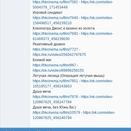
https://hkcinema.ru/film/7581
-
https://vk.com/video-
5004379_171453449
Игровой синдикат
https://hkcinema.ru/film/7640
-
https://vk.com/video-
158498517_456239210
Клеопатра Джонс и казино из золота
https://hkcinema.ru/film/7692
-
https://vk.com/video-
61469373_456239030
Реактивный дракон
https://hkcinema.ru/film/7727
-
https://ok.ru/video/256042797675
Боевой маг
https://hkcinema.ru/film/987
-
https://ok.ru/video/89896258155
Летучая лисица (Операция летучая мышь)
https://hkcinema.ru/film/7851
-
https://vk.com/video-
105195177_456243853
Душа меча
https://hkcinema.ru/film/7876
-
https://vk.com/video-
120867625_456247784
Души меча, без Юэнь Ва:)
https://hkcinema.ru/film/10579
-
https://vk.com/video-
120867625_456240794