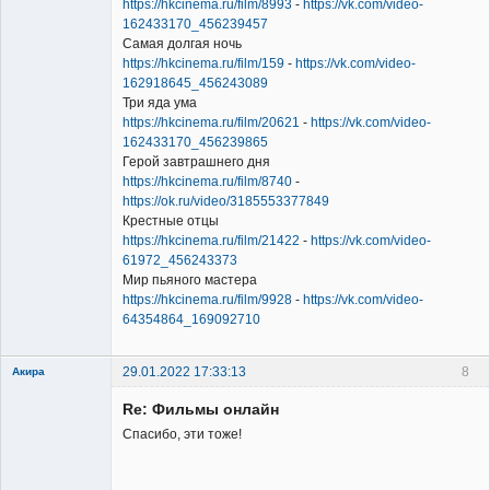
https://hkcinema.ru/film/8993
-
https://vk.com/video-
162433170_456239457
Самая долгая ночь
https://hkcinema.ru/film/159
-
https://vk.com/video-
162918645_456243089
Три яда ума
https://hkcinema.ru/film/20621
-
https://vk.com/video-
162433170_456239865
Герой завтрашнего дня
https://hkcinema.ru/film/8740
-
https://ok.ru/video/3185553377849
Крестные отцы
https://hkcinema.ru/film/21422
-
https://vk.com/video-
61972_456243373
Мир пьяного мастера
https://hkcinema.ru/film/9928
-
https://vk.com/video-
64354864_169092710
29.01.2022 17:33:13
8
Акира
Re: Фильмы онлайн
Спасибо, эти тоже!