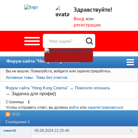
Здравствуйте!
Вход
или
регистрация
Форум сайта "Hong Kong Cinema"
Вы не вошли.
Пожалуйста, войдите или зарегистрируйтесь.
Форум
Активные темы
Темы без ответов
Новости
Форум сайта "Hong Kong Cinema"
→
Помогите опознать
Пользователи
→
Задачка для профи))
Страницы
1
Поиск
Чтобы отправить ответ, вы должны
войти
или
зарегистрироваться
RSS
Сообщения 3
05.09.2024 21:25:40
1
смерч11
Member