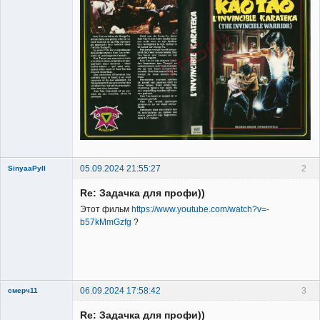
05.09.2024 21:55:27
2
SinyaaPyll
Re: Задачка для профи))
Этот фильм
https://www.youtube.com/watch?v=-
b57kMmGzfg
?
Member
Неактивен
06.09.2024 17:58:42
3
смерч11
Member
Re: Задачка для профи))
Неактивен