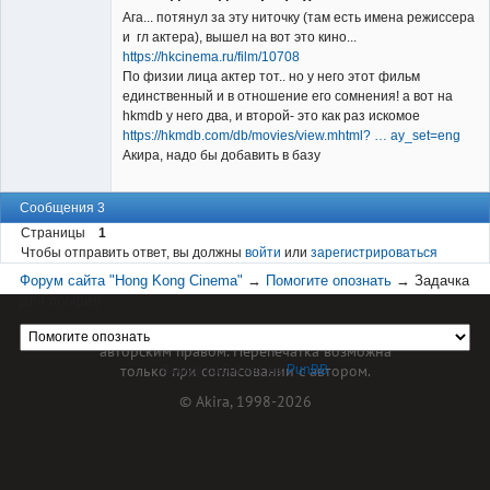
Ага... потянул за эту ниточку (там есть имена режиссера
и гл актера), вышел на вот это кино...
https://hkcinema.ru/film/10708
По физии лица актер тот.. но у него этот фильм
единственный и в отношение его сомнения! а вот на
hkmdb у него два, и второй- это как раз искомое
https://hkmdb.com/db/movies/view.mhtml? … ay_set=eng
Акира, надо бы добавить в базу
Сообщения 3
Страницы
1
Чтобы отправить ответ, вы должны
войти
или
зарегистрироваться
Форум сайта "Hong Kong Cinema"
→
Помогите опознать
→
Задачка
для профи))
Материал сайта hkcinema.ru защищен
авторским правом. Перепечатка возможна
только при согласовании с автором.
Форум работает на
PunBB
© Akira, 1998-2026