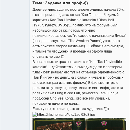
Тема: Задачка для профи))
Неактивен
Древнее кино, судя по постановке экшена, начала 70-х,
в свое время раздавался как "Као Тао непобедимый
каратист / Kao Tao L'invincible karateka / Black belt
[1973г., кунгфу, DVD5]"... помню, что на форуме был
небольшой ажиотаж, потому что кино
позиционировалось как "то самое с начинающим Джеки"
(наверное, спутали с "The Awaken Punch", у которого
есть похожее второе название)... Сейчас я его смотрю,
и там не то что Джеки, а вообще ни одного лица
опознать не смог)))
В начальных титрах название как "Kao Tao L'invincible
karateka"... действительно выходил где то с постером
"Black belt" (нашел его тут на странице одноименного с
Пай Йингом - но девушка с саями и чуваки в пробковых
шлемах как раз из этого фильма) В фильме титры с
ролями отсутствуют, внизу плакате есть инфа, что в гл
ролях Shawn Lung и Zee Lon, режиссер Lam Fund, а
продюсер Cho Yee Kong... кто все эти люди, хз,
поисковики ничего не дали...
Есть тут те, кто знает, что это за чудо-кино?)))