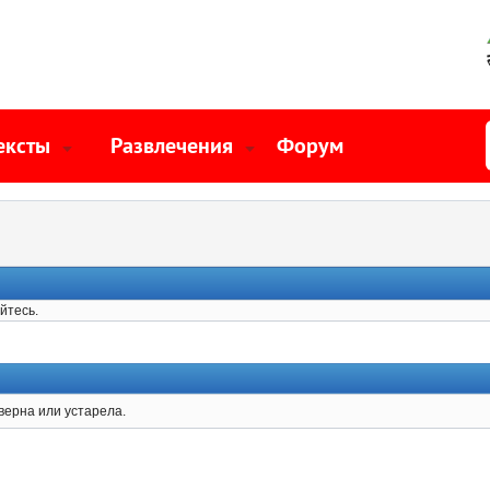
ексты
Развлечения
Форум
йтесь.
верна или устарела.