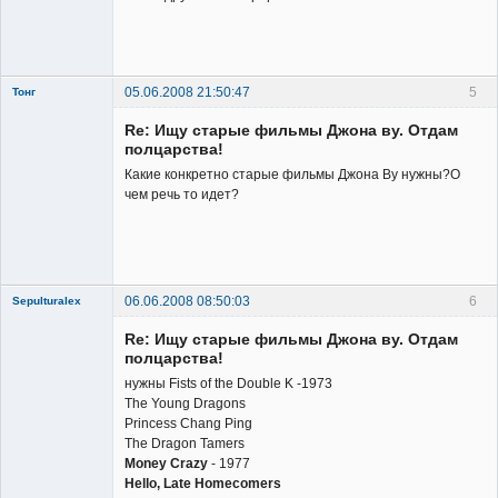
Владелец
сайта
Неактивен
05.06.2008 21:50:47
5
Тонг
Member
Re: Ищу старые фильмы Джона ву. Отдам
Неактивен
полцарства!
Какие конкретно старые фильмы Джона Ву нужны?О
чем речь то идет?
06.06.2008 08:50:03
6
Sepulturalex
Member
Re: Ищу старые фильмы Джона ву. Отдам
Неактивен
полцарства!
нужны Fists of the Double K -1973
The Young Dragons
Princess Chang Ping
The Dragon Tamers
Money Crazy
- 1977
Hello, Late Homecomers