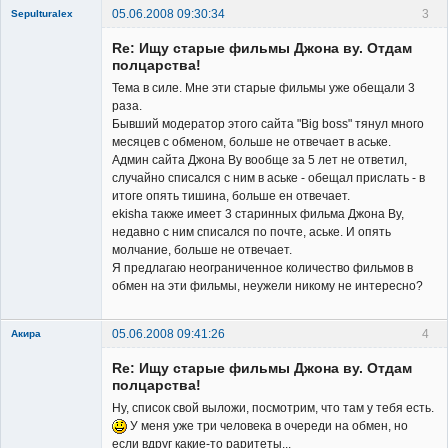
05.06.2008 09:30:34
3
Sepulturalex
Member
Re: Ищу старые фильмы Джона ву. Отдам
Неактивен
полцарства!
Тема в силе. Мне эти старые фильмы уже обещали 3
раза.
Бывший модератор этого сайта "Big boss" тянул много
месяцев с обменом, больше не отвечает в аське.
Админ сайта Джона Ву вообще за 5 лет не ответил,
случайно списался с ним в аське - обещал прислать - в
итоге опять тишина, больше ен отвечает.
ekisha также имеет 3 старинных фильма Джона Ву,
недавно с ним списался по почте, аське. И опять
молчание, больше не отвечает.
Я предлагаю неограниченное количество фильмов в
обмен на эти фильмы, неужели никому не интересно?
05.06.2008 09:41:26
4
Акира
Re: Ищу старые фильмы Джона ву. Отдам
полцарства!
Ну, список свой выложи, посмотрим, что там у тебя есть.
У меня уже три человека в очереди на обмен, но
если вдруг какие-то раритеты...