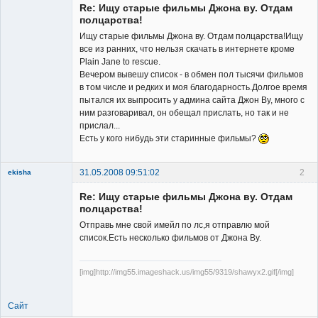
Re: Ищу старые фильмы Джона ву. Отдам
Неактивен
полцарства!
Ищу старые фильмы Джона ву. Отдам полцарства!Ищу
все из ранних, что нельзя скачать в интернете кроме
Plain Jane to rescue.
Вечером вывешу список - в обмен пол тысячи фильмов
в том числе и редких и моя благодарность.Долгое время
пытался их выпросить у админа сайта Джон Ву, много с
ним разговаривал, он обещал прислать, но так и не
прислал...
Есть у кого нибудь эти старинные фильмы?
31.05.2008 09:51:02
2
ekisha
Re: Ищу старые фильмы Джона ву. Отдам
полцарства!
Отправь мне свой имейл по лс,я отправлю мой
список.Есть несколько фильмов от Джона Ву.
Member
[img]http://img55.imageshack.us/img55/9319/shawyx2.gif[/img]
Неактивен
Сайт