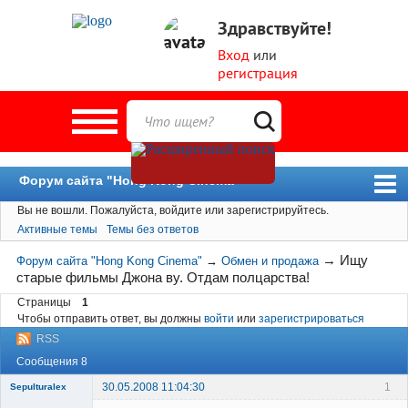
Здравствуйте!
Вход
или
регистрация
Форум сайта "Hong Kong Cinema"
Вы не вошли.
Пожалуйста, войдите или зарегистрируйтесь.
Форум
Активные темы
Темы без ответов
Новости
→
Ищу
Форум сайта "Hong Kong Cinema"
→
Обмен и продажа
Пользователи
старые фильмы Джона ву. Отдам полцарства!
Поиск
Страницы
1
Чтобы отправить ответ, вы должны
войти
или
зарегистрироваться
RSS
Сообщения 8
30.05.2008 11:04:30
1
Sepulturalex
Member