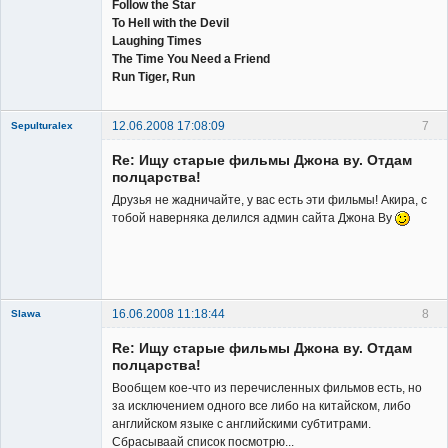
Follow the Star
To Hell with the Devil
Laughing Times
The Time You Need a Friend
Run Tiger, Run
12.06.2008 17:08:09
7
Sepulturalex
Member
Re: Ищу старые фильмы Джона ву. Отдам
Неактивен
полцарства!
Друзья не жадничайте, у вас есть эти фильмы! Акира, с
тобой наверняка делился админ сайта Джона Ву
16.06.2008 11:18:44
8
Slawa
Member
Re: Ищу старые фильмы Джона ву. Отдам
Неактивен
полцарства!
Вообщем кое-что из перечисленных фильмов есть, но
за исключением одного все либо на китайском, либо
английском языке с английскими субтитрами.
Сбрасываай список посмотрю...