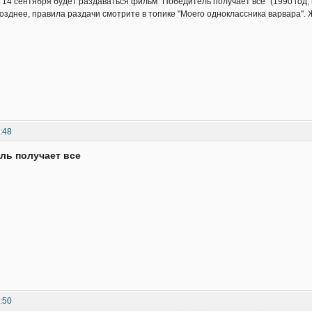
по 14 сентября будет раздаваться фильм "Победитель получает все" (1990 год,
озднее, правила раздачи смотрите в топике "Моего одноклассника варвара". 
:48
ль получает все
:50