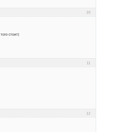
10
того стоит)
11
12