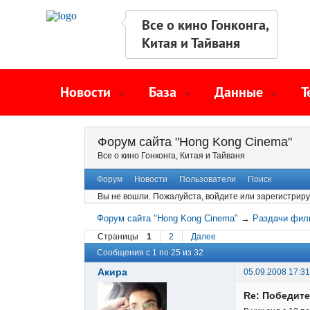
Все о кино Гонконга,
Китая и Тайваня
Новости
База
Данные
Т
Форум сайта "Hong Kong Cinema"
Все о кино Гонконга, Китая и Тайваня
Форум
Новости
Пользователи
Поиск
Вы не вошли.
Пожалуйста, войдите или зарегистриру
Форум сайта "Hong Kong Cinema"
→
Раздачи фил
Страницы
1
2
Далее
Сообщения с 1 по 25 из 32
Акира
05.09.2008 17:31
Re: Победите