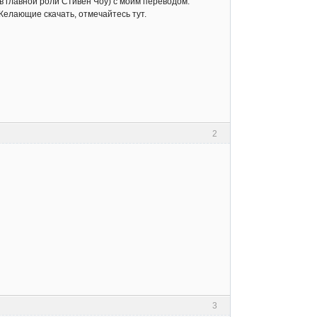
 в главной роли Стивен Чоу) с моим переводом.
Желающие скачать, отмечайтесь тут.
2
3