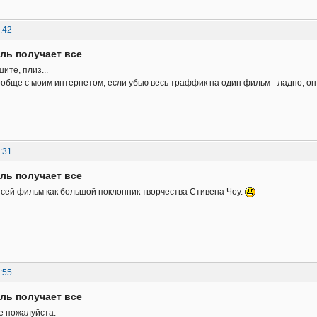
:42
ль получает все
ите, плиз...
ообще с моим интернетом, если убью весь траффик на один фильм - ладно, он 
:31
ль получает все
сей фильм как большой поклонник творчества Стивена Чоу.
:55
ль получает все
е пожалуйста.