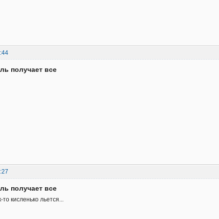
:44
ль получает все
:27
ль получает все
к-то кисленько льется...