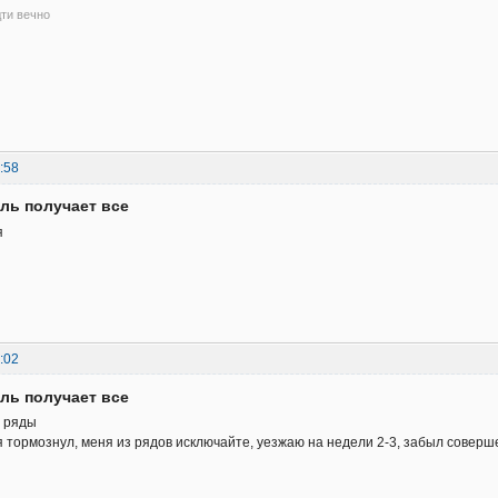
ти вечно
:58
ль получает все
я
:02
ль получает все
в ряды
тормознул, меня из рядов исключайте, уезжаю на недели 2-3, забыл совер