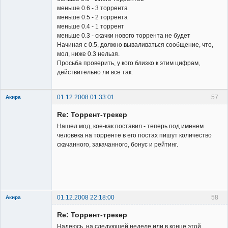
меньше 0.6 - 3 торрента
Владелец
меньше 0.5 - 2 торрента
сайта
меньше 0.4 - 1 торрент
Неактивен
меньше 0.3 - скачки нового торрента не будет
Начиная с 0.5, должно вываливаться сообщение, что,
мол, ниже 0.3 нельзя.
Просьба проверить, у кого близко к этим цифрам,
действительно ли все так.
01.12.2008 01:33:01
57
Акира
Re: Торрент-трекер
Нашел мод, кое-как поставил - теперь под именем
человека на торренте в его постах пишут количество
скачанного, закачанного, бонус и рейтинг.
Владелец
сайта
Неактивен
01.12.2008 22:18:00
58
Акира
Re: Торрент-трекер
Надеюсь, на следующей неделе или в конце этой