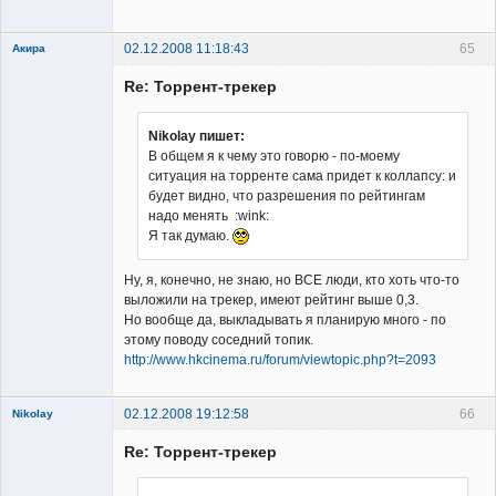
02.12.2008 11:18:43
65
Акира
Re: Торрент-трекер
Nikolay пишет:
В общем я к чему это говорю - по-моему
ситуация на торренте сама придет к коллапсу: и
Владелец
будет видно, что разрешения по рейтингам
сайта
надо менять :wink:
Неактивен
Я так думаю.
Ну, я, конечно, не знаю, но ВСЕ люди, кто хоть что-то
выложили на трекер, имеют рейтинг выше 0,3.
Но вообще да, выкладывать я планирую много - по
этому поводу соседний топик.
http://www.hkcinema.ru/forum/viewtopic.php?t=2093
02.12.2008 19:12:58
66
Nikolay
Member
Re: Торрент-трекер
Неактивен