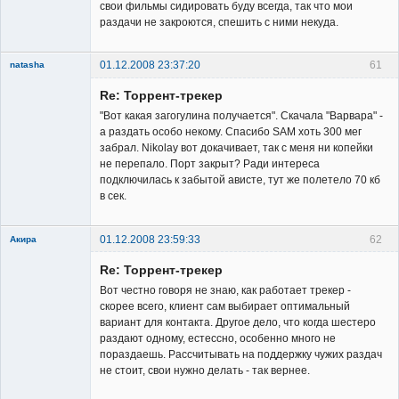
сайта
свои фильмы сидировать буду всегда, так что мои
Неактивен
раздачи не закроются, спешить с ними некуда.
01.12.2008 23:37:20
61
natasha
Re: Торрент-трекер
"Вот какая загогулина получается". Скачала "Варвара" -
а раздать особо некому. Спасибо SAM хоть 300 мег
забрал. Nikolay вот докачивает, так с меня ни копейки
не перепало. Порт закрыт? Ради интереса
Member
подключилась к забытой ависте, тут же полетело 70 кб
в сек.
Неактивен
01.12.2008 23:59:33
62
Акира
Re: Торрент-трекер
Вот честно говоря не знаю, как работает трекер -
скорее всего, клиент сам выбирает оптимальный
вариант для контакта. Другое дело, что когда шестеро
раздают одному, естессно, особенно много не
Владелец
пораздаешь. Рассчитывать на поддержку чужих раздач
сайта
не стоит, свои нужно делать - так вернее.
Неактивен