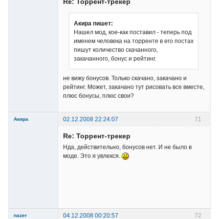
Re: Торрент-трекер
Неактивен
Акира пишет:
Нашел мод, кое-как поставил - теперь под
именем человека на торренте в его постах
пишут количество скачанного,
закачанного, бонус и рейтинг.
не вижу бонусов. Только скачано, закачано и
рейтинг. Может, закачано тут рисовать все вместе,
плюс бонусы, плюс свои?
02.12.2008 22:24:07
71
Акира
Re: Торрент-трекер
Нда, действительно, бонусов нет. И не было в
моде. Это я увлекся.
Владелец
сайта
Неактивен
04.12.2008 00:20:57
72
nazer