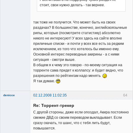
стоит, свои нужно делать - так вернее.
так тоже не получится. Что может быть на своих
раздачах? В большинстве, конечно, английскоязычные
рипы, которые (посмотрите статистику) абсолютно
никого не интересуют! У всех здесь на сайте вполне
приличные списки - и почти у всех все есть за редким
исключением, из того что хотелось бы именно ему.
Основной интерес переводные акирины - а с ними
ситуация - смотри выше.
В общем я к чему это говорю - по-моему ситуация на
торренте сама придет к коллапсу: и будет видно, что
разрешения по рейтингам надо менять
Я так думаю.
02.12.2008 11:02:35
64
denicce
Member
Re: Торрент-трекер
Неактивен
С другой стороны, даже если опоздал, Акира постоянно
свежие ДВД со своим переводом выкладывает. Если
сразу скачать, то шанс, что с тебя лить будут,
повышается.