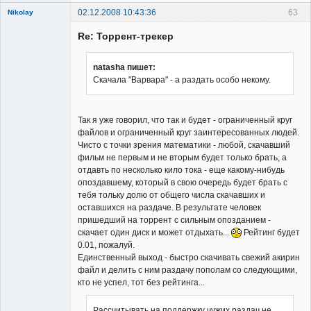
02.12.2008 10:43:36
63
Nikolay
Member
Re: Торрент-трекер
Неактивен
natasha пишет:
Скачала "Варвара" - а раздать особо некому.
Так я уже говорил, что так и будет - ограниченный круг
файлов и ограниченный круг заинтересованных людей.
Чисто с точки зрения математики - любой, скачавший
фильм не первым и не вторым будет только брать, а
отдавть по несколько кило тока - еще какому-нибудь
опоздавшему, который в свою очередь будет брать с
тебя тольку долю от общего числа скачавших и
оставшихся на раздаче. В результате человек
пришедший на торрент с сильным опозданием -
скачает один диск и может отдыхать...
Рейтинг будет
0.01, пожалуй.
Единственный выход - быстро скачивать свежий акирин
файл и делить с ним раздачу пополам со следующими,
кто не успел, тот без рейтинга...
Рассчитывать на поддержку чужих раздач не