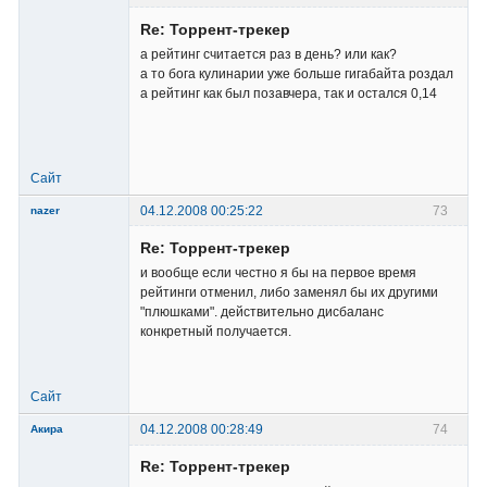
Member
Re: Торрент-трекер
Неактивен
а рейтинг считается раз в день? или как?
а то бога кулинарии уже больше гигабайта роздал
а рейтинг как был позавчера, так и остался 0,14
Сайт
04.12.2008 00:25:22
73
nazer
Member
Re: Торрент-трекер
Неактивен
и вообще если честно я бы на первое время
рейтинги отменил, либо заменял бы их другими
"плюшками". действительно дисбаланс
конкретный получается.
Сайт
04.12.2008 00:28:49
74
Акира
Re: Торрент-трекер