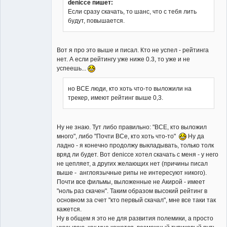
denicce пишет:
Если сразу скачать, то шанс, что с тебя лить
будут, повышается.
Вот я про это выше и писал. Кто не успел - рейтинга
нет. А если рейтингу уже ниже 0.3, то уже и не
успеешь...
но ВСЕ люди, кто хоть что-то выложили на
трекер, имеют рейтинг выше 0,3.
Ну не знаю. Тут либо правильно: "ВСЕ, кто выложил
много", либо "Почти ВСе, кто хоть что-то"
Ну да
ладно - я конечно продолжу выкладывать, только толк
вряд ли будет. Вот denicce хотел скачать с меня - у него
не цепляет, а других желающих нет (причины писал
выше - англоязычные рипы не интересуют никого).
Почти все фильмы, выложенные не Акирой - имеет
"ноль раз скачен". Таким образом высокий рейтинг в
основном за счет "кто первый скачал", мне все таки так
кажется.
Ну в общем я это не для развития полемики, а просто