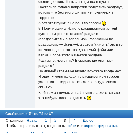
окошке должны быть сняты, а поля пусты. -
Поставила галочку напротив "запустить раздачу",
потому что без этого фильм не появлялся в
торренте.
А вот этот пункт я не поняла совсем
5. Получившийся файл с расширением .torrent
нужно прикрепить к вашей раздаче
(предварительно заполнив информацию по
раздаваемому фильму), а затем "скачать" его в то
же место, где лежит раздаваемый файл или
папка. После этого начнется раздача.
Куда ж прикреплять? В смысле где она - моя
раздача?
На личной страничке ничего похожего вроде нет.
И еще - у меня же файл с расширением торрент
уже лежит в торренте, как же я его туда снова
скачаю?
В общем запнулась я на 5 пункте, а хочется уже
что-нибудь начать отдавать
Сообщения с 51 по 75 из 87
Страницы
Назад
1
2
3
4
Далее
Чтобы отправить ответ, вы должны
войти
или
зарегистрироваться