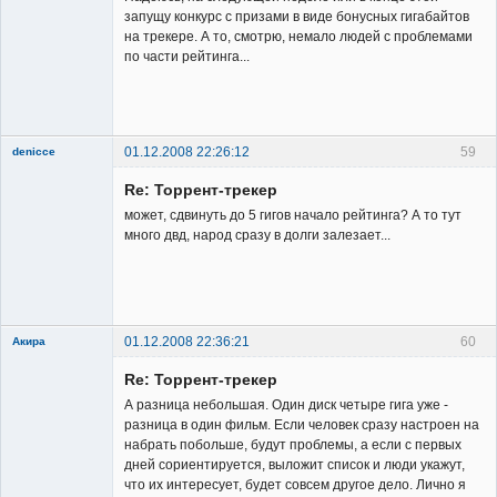
запущу конкурс с призами в виде бонусных гигабайтов
на трекере. А то, смотрю, немало людей с проблемами
по части рейтинга...
Владелец
сайта
Неактивен
01.12.2008 22:26:12
59
denicce
Member
Re: Торрент-трекер
Неактивен
может, сдвинуть до 5 гигов начало рейтинга? А то тут
много двд, народ сразу в долги залезает...
01.12.2008 22:36:21
60
Акира
Re: Торрент-трекер
А разница небольшая. Один диск четыре гига уже -
разница в один фильм. Если человек сразу настроен на
набрать побольше, будут проблемы, а если с первых
дней сориентируется, выложит список и люди укажут,
Владелец
что их интересует, будет совсем другое дело. Лично я