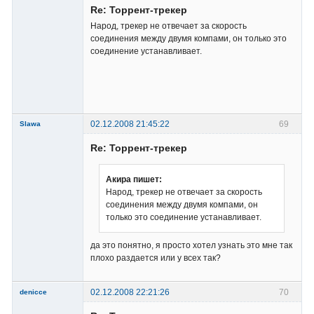
Re: Торрент-трекер
Народ, трекер не отвечает за скорость
соединения между двумя компами, он только это
соединение устанавливает.
Владелец
сайта
Неактивен
02.12.2008 21:45:22
69
Slawa
Member
Re: Торрент-трекер
Неактивен
Акира пишет:
Народ, трекер не отвечает за скорость
соединения между двумя компами, он
только это соединение устанавливает.
да это понятно, я просто хотел узнать это мне так
плохо раздается или у всех так?
02.12.2008 22:21:26
70
denicce
Member