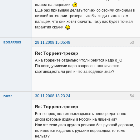
Неактивен
вышел на лицензии.
Еще раз призываю делать топики со своими списками в
нижней категории трекера - чтобы люди тыкали вам
пальцем, что они хотят скачать. Так у вас будет точная
гарантия скачки.
29.11.2008 15:05:48
53
EDGARRUS
Member
Re: Торрент-трекер
Неактивен
А на торренте отдельно чтоли регится надо о_О
По поводу миссии пара вопросов - как качество
картинки,есть ли рип и что за водяной знак?
30.11.2008 18:23:24
54
nazer
Member
Re: Торрент-трекер
Неактивен
Вот вопрос, нельзя выкладывать непосредственно
диски которые изданы в России на лицензии?
Или же если диск другого региона без русской дорожки,
но имеется издание с русским переводом, то тоже
нельзя?