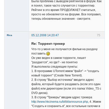
Была проблема с выводом рейтингов в форум. Как
я понял, такое часто случается с торрентпир.
Рейтинг в это время ПРОДОЛЖАЕТ считаться,
просто не обновляется на форуме. Все поправил,
Владелец
теперь обновленные значения - смотрите.
сайта
Неактивен
05.12.2008 14:20:47
75
Rica
Member
Re: Торрент-трекер
Неактивен
Что-то у меня не получается фильм на раздачу
поставить
Он уже виден в самом торренте, пишет
"раздается", но где? - не понятно
Я выполнила следующие пункты:
1. В программе UTorrent жмем "файл" -> "создать
новый торрент" (Create New Torrent).
2. В строку "Выбор источника" вводите адрес
файла, который будете раздавать (если это один
файл) или директории (если это папка Video_TS с
DVD-диска).
3. В строку "Трекеры" вводим адрес трекера
http://www.hkcinema.ru/bt/bt/announce.php
, 4. Жмем
"Создать и сохранить в", все остальные галочки в