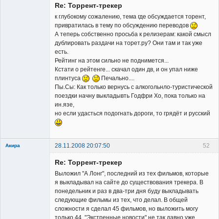
Re: Торрент-трекер
Неактивен
к глубокому сожалению, тема где обсуждается торент,
привратилась в тему по обсуждению переводов
А теперь собственно просьба к релизерам: какой смысл
дублировать раздачи на торет.ру? Они там и так уже
есть.
Рейтинг на этом сильно не поднимется...
Кстати о рейтенге... скачал один дв, и он упал ниже
плинтуса
Печально....
Пы.Сы: Как только вернусь с алкогольнло-туристической
поездки начну выкладывть Годфри Хо, пока только на
ин.язе,
но если удасться подогнать дороги, то грядёт и русский
28.11.2008 20:07:50
52
Акира
Re: Торрент-трекер
Выложил "А Лонг", последний из тех фильмов, которые
я выкладывал на сайте до существования трекера. В
понедельник и раз в два-три дня буду выкладывать
следующие фильмы из тех, что делал. В общей
Владелец
сложности я сделал 45 фильмов, но выложить могу
сайта
только 44. "Экстренные новости" не так давно уже