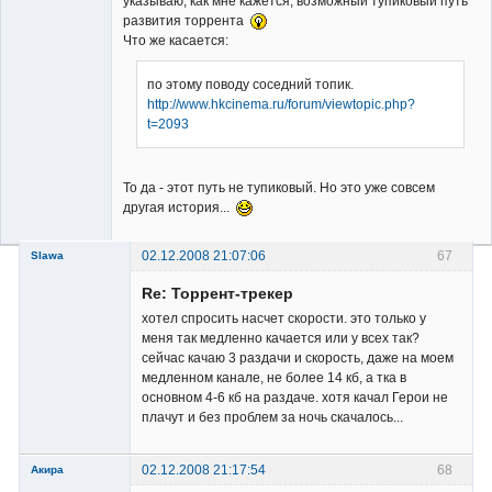
указываю, как мне кажется, возможный тупиковый путь
развития торрента
Что же касается:
по этому поводу соседний топик.
http://www.hkcinema.ru/forum/viewtopic.php?
t=2093
То да - этот путь не тупиковый. Но это уже совсем
другая история...
02.12.2008 21:07:06
67
Slawa
Member
Re: Торрент-трекер
Неактивен
хотел спросить насчет скорости. это только у
меня так медленно качается или у всех так?
сейчас качаю 3 раздачи и скорость, даже на моем
медленном канале, не более 14 кб, а тка в
основном 4-6 кб на раздаче. хотя качал Герои не
плачут и без проблем за ночь скачалось...
02.12.2008 21:17:54
68
Акира