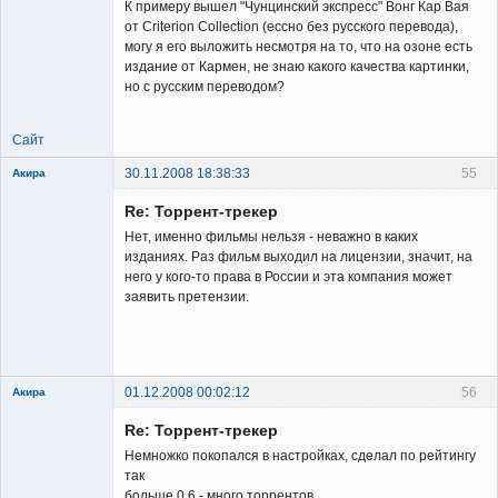
К примеру вышел "Чунцинский экспресс" Вонг Кар Вая
от Criterion Collection (ессно без русского перевода),
могу я его выложить несмотря на то, что на озоне есть
издание от Кармен, не знаю какого качества картинки,
но с русским переводом?
Сайт
30.11.2008 18:38:33
55
Акира
Re: Торрент-трекер
Нет, именно фильмы нельзя - неважно в каких
изданиях. Раз фильм выходил на лицензии, значит, на
него у кого-то права в России и эта компания может
заявить претензии.
Владелец
сайта
Неактивен
01.12.2008 00:02:12
56
Акира
Re: Торрент-трекер
Немножко покопался в настройках, сделал по рейтингу
так
больше 0.6 - много торрентов