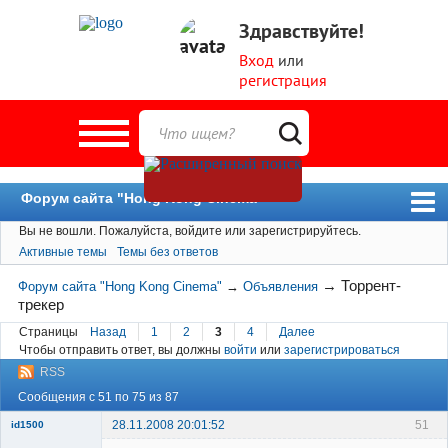
Здравствуйте!
Вход
или
регистрация
Форум сайта "Hong Kong Cinema"
Вы не вошли.
Пожалуйста, войдите или зарегистрируйтесь.
Форум
Активные темы
Темы без ответов
Новости
→
Торрент-
Форум сайта "Hong Kong Cinema"
→
Объявления
Пользователи
трекер
Поиск
Страницы
Назад
1
2
3
4
Далее
Чтобы отправить ответ, вы должны
войти
или
зарегистрироваться
RSS
Сообщения с 51 по 75 из 87
28.11.2008 20:01:52
51
id1500
Member