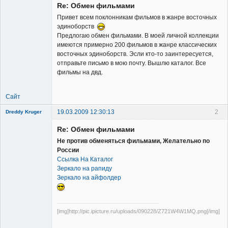
Re: Обмен фильмами
Неактивен
Привет всем поклонникам фильмов в жанре восточных
эдиноборств
Предлогаю обмен фильмами. В моей личной коллекции
имеются примерно 200 фильмов в жанре классических
восточных эдиноборств. Эсли кто-то заинтересуется,
отправьте письмо в мою почту. Вышлю каталог. Все
фильмы на двд.
Сайт
19.03.2009 12:30:13
2
Dreddy Kruger
Member
Re: Обмен фильмами
Неактивен
Не против обменяться фильмами, Желательно по
России
Ссылка На Каталог
Зеркало на рапиду
Зеркало на айфолдер
[img]http://pic.ipicture.ru/uploads/090228/Z721W4W1MQ.png[/img]