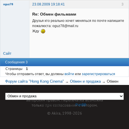
23.08.2009 19:18:41
3
oguz78
Member
Re: Обмен фильмами
Неактивен
Друзья кто реально хочет меняnься по почте напишите
пожалюста: oguz78@mail.ru
Жду
Сайт
Сообщения 3
Страницы
1
Чтобы отправить ответ, вы должны
войти
или
зарегистрироваться
Форум сайта "Hong Kong Cinema"
→
Обмен и продажа
→
Обмен
фильмами
Материал сайта hkcinema.ru защищен
авторским правом. Перепечатка возможна
только при согласовании с автором.
Форум работает на
PunBB
© Akira, 1998-2026