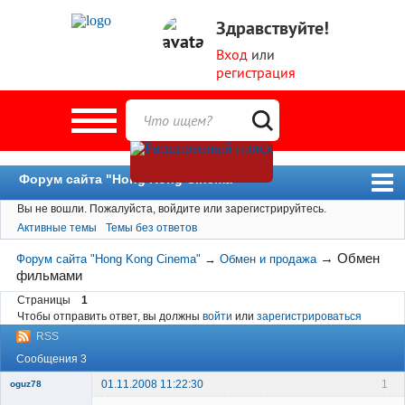
Здравствуйте!
Вход
или
регистрация
Форум сайта "Hong Kong Cinema"
Вы не вошли.
Пожалуйста, войдите или зарегистрируйтесь.
Форум
Активные темы
Темы без ответов
Новости
→
Обмен
Форум сайта "Hong Kong Cinema"
→
Обмен и продажа
Пользователи
фильмами
Поиск
Страницы
1
Чтобы отправить ответ, вы должны
войти
или
зарегистрироваться
RSS
Сообщения 3
01.11.2008 11:22:30
1
oguz78
Member