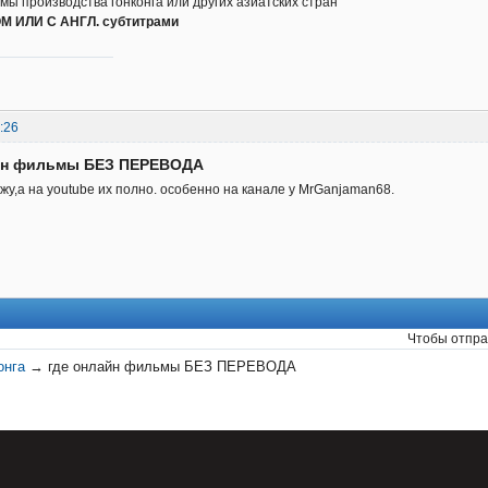
ы производства гонконга или других азиатских стран
 ИЛИ С АНГЛ. субтитрами
:26
айн фильмы БЕЗ ПЕРЕВОДА
ажу,а на youtube их полно. особенно на канале у MrGanjaman68.
Чтобы отпра
онга
→
где онлайн фильмы БЕЗ ПЕРЕВОДА