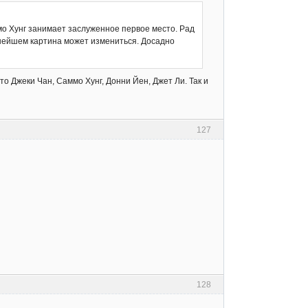
о Хунг занимает заслуженное первое место. Рад
льнейшем картина может измениться. Досадно
это Джеки Чан, Саммо Хунг, Донни Йен, Джет Ли. Так и
127
128