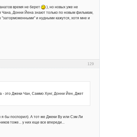
фанатов время не берет
), но новых уже не
ки Чана, Донни Йена знают только по новым фильмам,
мы "заторможенными" и нудными кажутся, хотя мне и
129
а - это Джеки Чан, Саммо Хунг, Донни Йен, Джет
и я бы поспорил). А тот-же Джеки Ву или Сэм Ли
иков тоже... у них еще все впереди...