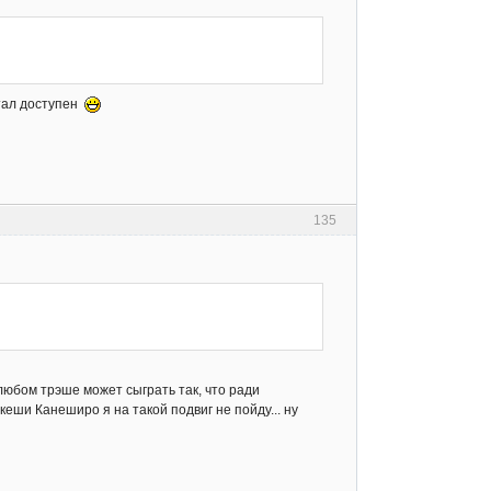
стал доступен
135
 любом трэше может сыграть так, что ради
еши Канеширо я на такой подвиг не пойду... ну