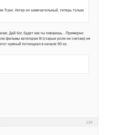
к Тсанг. Актер он замечательный, теперь только
гаю. Дай бог, будет как ты говоришь... Примерно
ли фильмы категории III (старые роли не считаю) не
этот нужный потенциал в начале 90-хх.
134