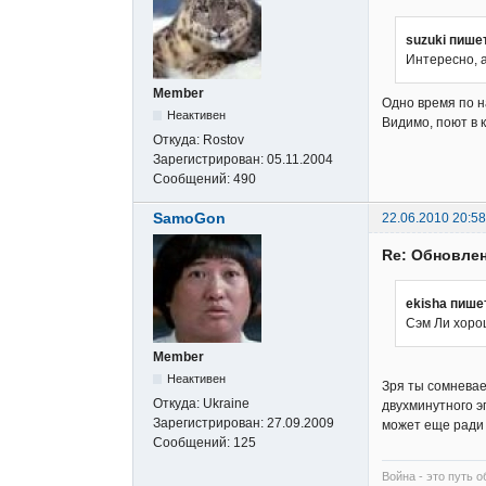
suzuki пише
Интересно, 
Member
Одно время по н
Неактивен
Видимо, поют в 
Откуда:
Rostov
Зарегистрирован:
05.11.2004
Сообщений:
490
SamoGon
22.06.2010 20:58
Re: Обновлен
ekisha пише
Сэм Ли хорош
Member
Неактивен
Зря ты сомневае
Откуда:
Ukraine
двухминутного э
Зарегистрирован:
27.09.2009
может еще ради 
Сообщений:
125
Война - это путь о