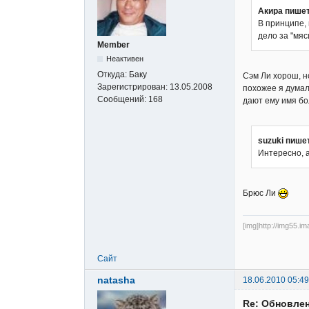
Акира пишет
В принципе, 
дело за "мя
Member
Неактивен
Откуда:
Баку
Сэм Ли хорош, но
Зарегистрирован:
13.05.2008
похожее я думал
Сообщений:
168
дают ему имя бо
suzuki пише
Интересно, 
Брюс Ли
[img]http://img55.i
Сайт
natasha
18.06.2010 05:49
Re: Обновлен