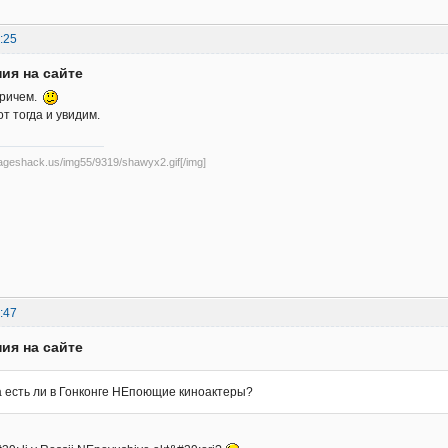
:25
ия на сайте
причем.
т тогда и увидим.
mageshack.us/img55/9319/shawyx2.gif[/img]
:47
ия на сайте
а есть ли в Гонконге НЕпоющие киноактеры?