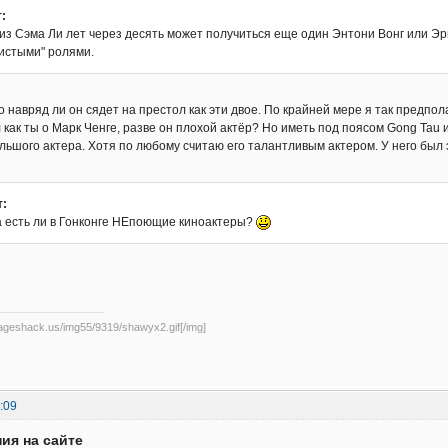
:
из Сэма Ли лет через десять может получиться еще один Энтони Вонг или Эри
систыми" ролями.
 навряд ли он сядет на престол как эти двое. По крайней мере я так предпола
 как ты о Марк Ченге, разве он плохой актёр? Но иметь под поясом Gong Tau и
льшого актера. Хотя по любому считаю его талантливым актером. У него был 
т:
а есть ли в Гонконге НЕпоющие киноактеры?
mageshack.us/img55/9319/shawyx2.gif[/img]
:09
ия на сайте