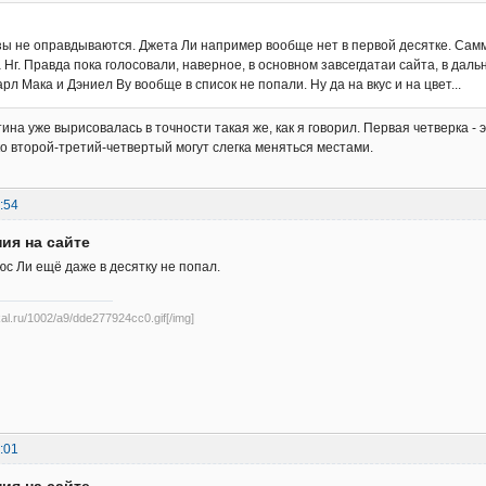
зы не оправдываются. Джета Ли например вообще нет в первой десятке. Самм
 Нг. Правда пока голосовали, наверное, в основном завсегдатаи сайта, в да
арл Мака и Дэниел Ву вообще в список не попали. Ну да на вкус и на цвет...
ина уже вырисовалась в точности такая же, как я говорил. Первая четверка - 
ко второй-третий-четвертый могут слегка меняться местами.
:54
ия на сайте
юс Ли ещё даже в десятку не попал.
ikal.ru/1002/a9/dde277924cc0.gif[/img]
:01
ия на сайте