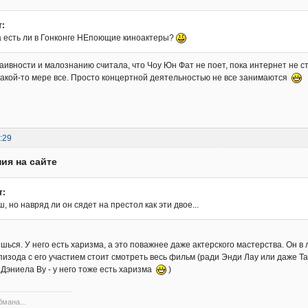
т:
а есть ли в Гонконге НЕпоющие киноактеры?
аивности и малознанию считала, что Чоу Юн Фат не поет, пока интернет не 
какой-то мере все. Просто концертной деятельностью не все занимаются
:29
ия на сайте
т:
, но навряд ли он сядет на престол как эти двое...
шься. У него есть харизма, а это поважнее даже актерского мастерства. Он в
пизода с его участием стоит смотреть весь фильм (ради Энди Лау или даже Так
Дэниела Ву - у него тоже есть харизма
)
бмана...