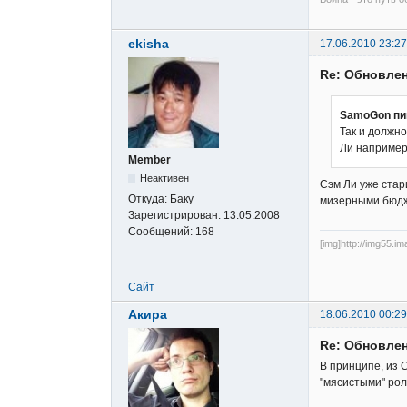
ekisha
17.06.2010 23:27
Re: Обновлен
SamoGon пи
Так и должно
Ли например 
Member
Неактивен
Сэм Ли уже стари
Откуда:
Баку
мизерными бюдже
Зарегистрирован:
13.05.2008
Сообщений:
168
[img]http://img55.i
Сайт
Акира
18.06.2010 00:29
Re: Обновлен
В принципе, из 
"мясистыми" рол