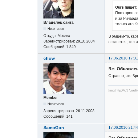
Ours пишет:
Пока прогно
и за Ричарда
Владелец сайта
только что К
Неактивен
Откуда:
Москва
В общем-то, карт
Зарегистрирован:
29.10.2004
останется, толь
Сообщений:
1,849
chow
17.06.2010 17:31
Re: Обновлен
Странно, что Бр
[img]http://i037.rad
Member
Неактивен
Зарегистрирован:
26.11.2008
Сообщений:
141
SamoGon
17.06.2010 21:44
Re: Обновлен