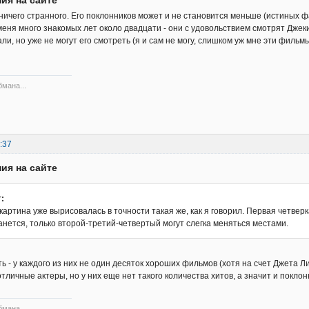
 ничего странного. Его поклонников может и не становится меньше (истиных 
меня много знакомых лет около двадцати - они с удовольствием смотрят Дже
ли, но уже не могут его смотреть (я и сам не могу, слишком уж мне эти филь
бмана...
:37
ия на сайте
:
картина уже вырисовалась в точности такая же, как я говорил. Первая четверк
танется, только второй-третий-четвертый могут слегка меняться местами.
ь - у каждого из них не один десяток хороших фильмов (хотя на счет Джета Л
тличные актеры, но у них еще нет такого количества хитов, а значит и поклонн
бмана...