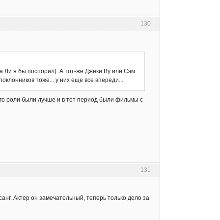
130
а Ли я бы поспорил). А тот-же Джеки Ву или Сэм
оклонников тоже... у них еще все впереди...
него роли были лучше и в тот период были фильмы с
131
анг. Актер он замечательный, теперь только дело за