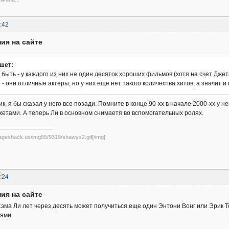
:42
ия на сайте
шет:
 быть - у каждого из них не один десяток хороших фильмов (хотя на счет Джет
- они отличные актеры, но у них еще нет такого количества хитов, а значит и п
к, я бы сказал у него все позади. Помните в конце 90-хх в начале 2000-хх у 
тами. А теперь Ли в основном снимаетя во вспомогательных ролях.
mageshack.us/img55/9319/shawyx2.gif[/img]
:24
ия на сайте
Сэма Ли лет через десять может получиться еще один Энтони Вонг или Эрик Тс
ями.