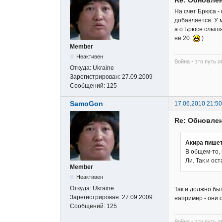
На счет Брюса -
добавляется. У 
а о Брюсе слыша
не 20
)
Member
Неактивен
Война - это путь о
Откуда:
Ukraine
Зарегистрирован:
27.09.2009
Сообщений:
125
SamoGon
17.06.2010 21:50
Re: Обновлен
Акира пишет
В общем-то, 
Ли. Так и ос
Member
Неактивен
Откуда:
Ukraine
Так и должно быт
Зарегистрирован:
27.09.2009
например - они о
Сообщений:
125
Война - это путь о