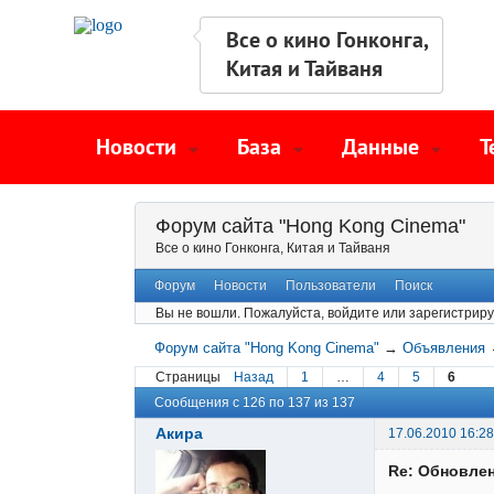
Все о кино Гонконга,
Китая и Тайваня
Новости
База
Данные
Т
Форум сайта "Hong Kong Cinema"
Все о кино Гонконга, Китая и Тайваня
Форум
Новости
Пользователи
Поиск
Вы не вошли.
Пожалуйста, войдите или зарегистриру
Форум сайта "Hong Kong Cinema"
→
Объявления
Страницы
Назад
1
…
4
5
6
Сообщения с 126 по 137 из 137
Акира
17.06.2010 16:28
Re: Обновлен