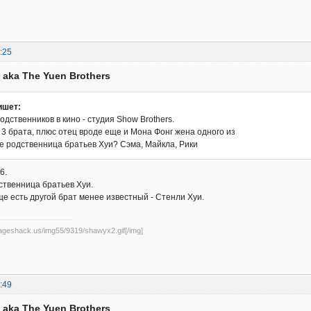
:25
 aka The Yuen Brothers
ишет:
одственников в кино - студия Show Brothers.
 3 брата, плюс отец вроде еще и Мона Фонг жена одного из
не родственница братьев Хуи? Сэма, Майкла, Рики
6.
ственница братьев Хуи.
ще есть другой брат менее известный - Стенли Хуи.
mageshack.us/img55/9319/shawyx2.gif[/img]
:49
 aka The Yuen Brothers