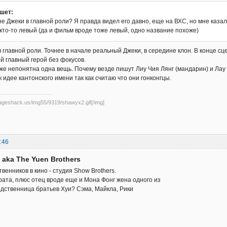
шет:
не Джеки в главной роли? Я правда видел его давно, еще на ВХС, но мне казал
кто-то левый (да и фильм вроде тоже левый, одно название похоже)
в главной роли. Точнее в начале реальный Джеки, в середине клон. В конце с
й главный герой без фокусов.
же непонятна одна вещь. Почему везде пишут Лиу Чия Лянг (мандарин) и Лау 
 идее кантонского имени так как считаю что они гонконгцы.
mageshack.us/img55/9319/shawyx2.gif[/img]
:46
 aka The Yuen Brothers
венников в кино - студия Show Brothers.
брата, плюс отец вроде еще и Мона Фонг жена одного из
одственница братьев Хуи? Сэма, Майкла, Рики