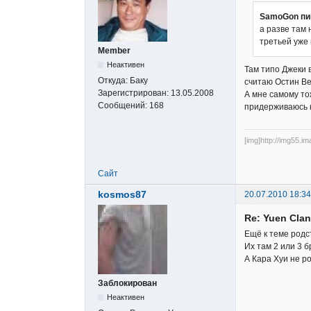
SamoGon пи
а разве там 
третьей уже 
Member
Неактивен
Там типо Джеки 
Откуда:
Баку
считаю Остин Ве
Зарегистрирован:
13.05.2008
А мне самому то
Сообщений:
168
придерживаюсь к
[img]http://img55.i
Сайт
kosmos87
20.07.2010 18:34
Re: Yuen Clan
Ещё к теме родст
Их там 2 или 3 
А Кара Хуи не р
Заблокирован
Неактивен