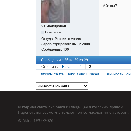
А Энди?
Заблокирован
Неактивен
Откуда:
России, с Урала
Зарегистрирован:
06.12.2008
Сообщений:
409
Сообщения с 26 по 29 из 29
Страницы
Назад
1
2
Форум сайта "Hong Kong Cinema"
→
Личности Гон
Материал сайта hkcinema.ru защищен авторским правом.
Перепечатка возможна только при согласовании с автором.
© Akira, 1998-2026