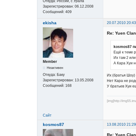
Откуда:
России, с Урала
Зарегистрирован:
06.12.2008
Сообщений:
409
ekisha
20.07.2010 20:43
Re: Yuen Clan
kosmos87 п
Ещё к теме р
Их там 2 или
Member
А Кара Хуи 
Неактивен
Откуда:
Баку
Их (братья Шоу) 
Зарегистрирован:
13.05.2008
Нет Кара не род
Сообщений:
168
У братьев Хуи е
[img]http://img55.i
Сайт
kosmos87
13.08.2010 21:29
Re: Yuen Clan