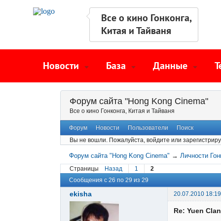
Все о кино Гонконга,
Китая и Тайваня
Новости
База
Данные
Т
Форум сайта "Hong Kong Cinema"
Все о кино Гонконга, Китая и Тайваня
Форум
Новости
Пользователи
Поиск
Вы не вошли.
Пожалуйста, войдите или зарегистриру
Форум сайта "Hong Kong Cinema"
→
Личности Гон
Страницы
Назад
1
2
Сообщения с 26 по 29 из 29
ekisha
20.07.2010 18:19
Re: Yuen Clan