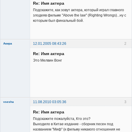
Re: Имя актера
Подскажите, как зовут актера, который играл главного
злодеяв фильме "Above the law" (Righting Wrongs)...ну с
которым был финальный бой.
12.01.2005 08:43:26
2
Акира
Re: Имя актера
Это Мелвин Вонг
Владелец
сайта
Неактивен
11.08.2010 03:05:36
3
vsesha
Re: Имя актера
Подскажите пожалуйста, Кто это?
Выходило в Китае издание - сборник песен под
названием "Миф" (к фильму никакого отношения не