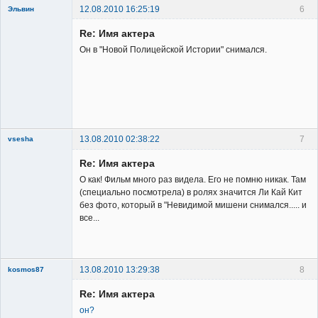
12.08.2010 16:25:19
6
Эльвин
Re: Имя актера
Он в "Новой Полицейской Истории" cнимался.
Member
Неактивен
13.08.2010 02:38:22
7
vsesha
Re: Имя актера
О как! Фильм много раз видела. Его не помню никак. Там
(специально посмотрела) в ролях значится Ли Кай Кит
без фото, который в "Невидимой мишени снимался..... и
все...
Member
Неактивен
13.08.2010 13:29:38
8
kosmos87
Re: Имя актера
он?