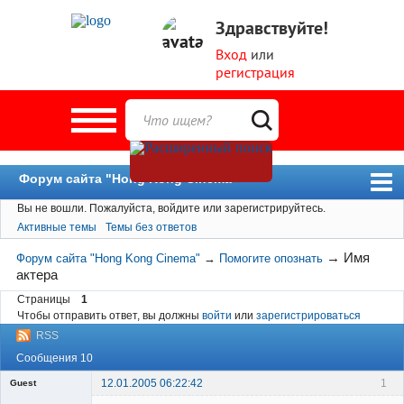
Здравствуйте!
Вход
или
регистрация
Форум сайта "Hong Kong Cinema"
Вы не вошли.
Пожалуйста, войдите или зарегистрируйтесь.
Форум
Активные темы
Темы без ответов
Новости
→
Имя
Форум сайта "Hong Kong Cinema"
→
Помогите опознать
Пользователи
актера
Поиск
Страницы
1
Чтобы отправить ответ, вы должны
войти
или
зарегистрироваться
RSS
Сообщения 10
12.01.2005 06:22:42
1
Guest
Гость