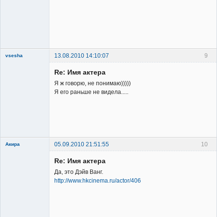
Заблокирован
Неактивен
13.08.2010 14:10:07
9
vsesha
Re: Имя актера
Я ж говорю, не понимаю)))))
Я его раньше не видела.....
Member
Неактивен
05.09.2010 21:51:55
10
Акира
Re: Имя актера
Да, это Дэйв Ванг.
http://www.hkcinema.ru/actor/406
Владелец
сайта