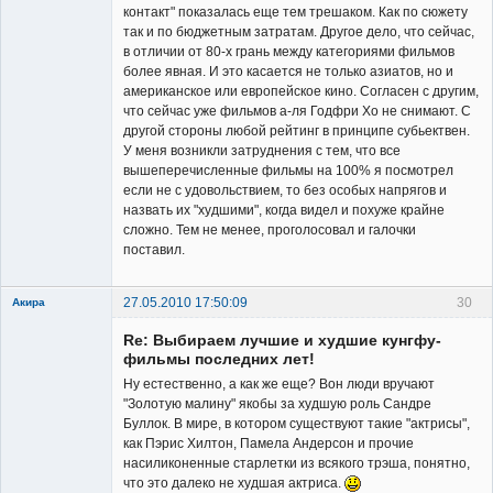
контакт" показалась еще тем трешаком. Как по сюжету
так и по бюджетным затратам. Другое дело, что сейчас,
в отличии от 80-х грань между категориями фильмов
более явная. И это касается не только азиатов, но и
американское или европейское кино. Согласен с другим,
что сейчас уже фильмов а-ля Годфри Хо не снимают. С
другой стороны любой рейтинг в принципе субьектвен.
У меня возникли затруднения с тем, что все
вышеперечисленные фильмы на 100% я посмотрел
если не с удовольствием, то без особых напрягов и
назвать их "худшими", когда видел и похуже крайне
сложно. Тем не менее, проголосовал и галочки
поставил.
27.05.2010 17:50:09
30
Акира
Re: Выбираем лучшие и худшие кунгфу-
фильмы последних лет!
Ну естественно, а как же еще? Вон люди вручают
"Золотую малину" якобы за худшую роль Сандре
Буллок. В мире, в котором существуют такие "актрисы",
Владелец
как Пэрис Хилтон, Памела Андерсон и прочие
сайта
насиликоненные старлетки из всякого трэша, понятно,
Неактивен
что это далеко не худшая актриса.