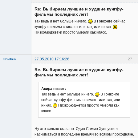
Re: Выбираем лучшие и худшие кунгфу-
фильмы последних лет!
Так ведь и нет больше ничего.
В Гонконге сейчас
кунгфу-фильмы снимают или так, или никак.
Низкобюджетки просто умерли как класс.
Владелец
сайта
Неактивен
27.05.2010 17:16:26
27
Chicken
Member
Re: Выбираем лучшие и худшие кунгфу-
Неактивен
фильмы последних лет!
Акира пишет:
Так ведь и нет больше ничего.
В Гонконге
сейчас кунгфу-фильмы снимают или так, или
никак.
Низкобюджетки просто умерли как
класс.
Ну это сильно сказано. Один Саммо Хунг успел
насниматься в последнее времяч во всяком проходняке,