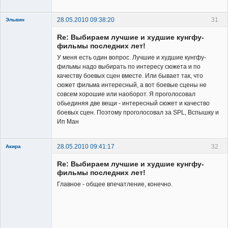
28.05.2010 09:38:20
31
Эльвин
Re: Выбираем лучшие и худшие кунгфу-
фильмы последних лет!
У меня есть один вопрос. Лучшие и худшие кунгфу-
фильмы надо выбирать по интересу сюжета и по
качеству боевых сцен вместе. Или бывает так, что
Member
сюжет фильма интересный, а вот боевые сцены не
совсем хорошие или наоборот. Я проголосовал
Неактивен
обьединяя две вещи - интересный сюжет и качество
боевых сцен. Поэтому проголосовал за SPL, Вспышку и
Ип Ман
28.05.2010 09:41:17
32
Акира
Re: Выбираем лучшие и худшие кунгфу-
фильмы последних лет!
Главное - общее впечатление, конечно.
Владелец
сайта