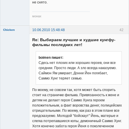
не снято.
монах
10.06.2010 15:48:48
42
Chicken
Member
Re: Выбираем лучшие и худшие кунгфу-
Неактивен
фильмы последних лет!
boimen пишет:
Сдесь нет плохих или хороших героев, они все
среднии. Просто люди. А зло всегда наказуемо.
Саймон Ям умирает, Донни Йен погибает,
Саммо Хунг теряет семью.
По моему, не совсем так, хотя может быть спорить
стоит на страничке фильма. Привязанность к жене и
детям не делает героя Саммо Хунга героем
положительным, а факт воровства денег, полицейских
отрицательными. По моему, как раз в этом плане все
предсказуемо. Молодой "бойскаут" Йень, матерые и
слегка потрепавшиеся копы, демоничный Саммо Хунг.
Хотя конечно забота героя Йеня о поколеченном