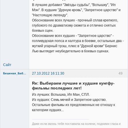
В лучшие добавил "Звёзды судьбы", "Вспышку", "Ип
Мэн". В худшие "Дурную кровь", "Запретное царство" и
"Настоящую легенду".
Обоснование всех лучших - прочный сплав крепкого,
глубокого по драматизму сюжета и отлично снятых
боевых сцен.
Обоснование всех худших - "Запретное царство" -
голливудская попса и халтура в боевке, остальные два -
жуткий угарный трэш, плюс в "Дурной крови" Бернис
Лью выглядит неубедительно в боевых сценах.
Сайт
27.10.2012 16:11:30
49
Бешеная_Бабуся
Re: Выбираем лучшие и худшие кунгфу-
фильмы последних лет!
Из лучших: Вспышка, Ип Ман, СПЛ.
Из худших: Семь мечей и Запретное царство.
Остальные фильмы из предложенных не отношу к
Member
категории худших...
Неактивен
Даже если жизнь тебя поставила на колени, подними глаза и