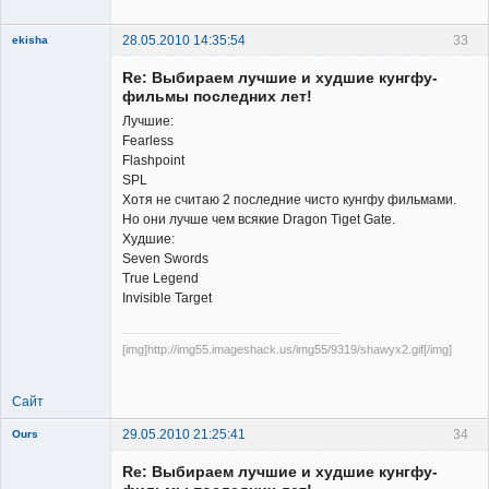
Неактивен
28.05.2010 14:35:54
33
ekisha
Re: Выбираем лучшие и худшие кунгфу-
фильмы последних лет!
Лучшие:
Fearless
Flashpoint
Member
SPL
Хотя не считаю 2 последние чисто кунгфу фильмами.
Неактивен
Но они лучше чем всякие Dragon Tiget Gate.
Худшие:
Seven Swords
True Legend
Invisible Target
[img]http://img55.imageshack.us/img55/9319/shawyx2.gif[/img]
Сайт
29.05.2010 21:25:41
34
Ours
Re: Выбираем лучшие и худшие кунгфу-