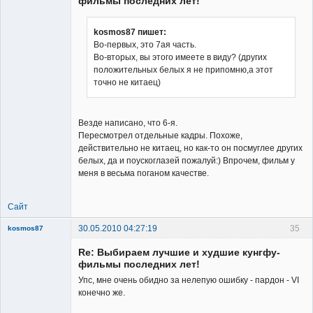
фильмы последних лет!
kosmos87 пишет:
Во-первых, это 7ая часть.
Member
Во-вторых, вы этого имеете в виду? (других
Неактивен
положительных белых я не припомню,а этот
точно не китаец)
Везде написано, что 6-я.
Пересмотрел отдельные кадры. Похоже,
действительно не китаец, но как-то он посмуглее других
белых, да и поускоглазей пожалуй:) Впрочем, фильм у
меня в весьма поганом качестве.
Сайт
30.05.2010 04:27:19
35
kosmos87
Re: Выбираем лучшие и худшие кунгфу-
фильмы последних лет!
Упс, мне очень обидно за нелепую ошибку - пардон - VI
конечно же.