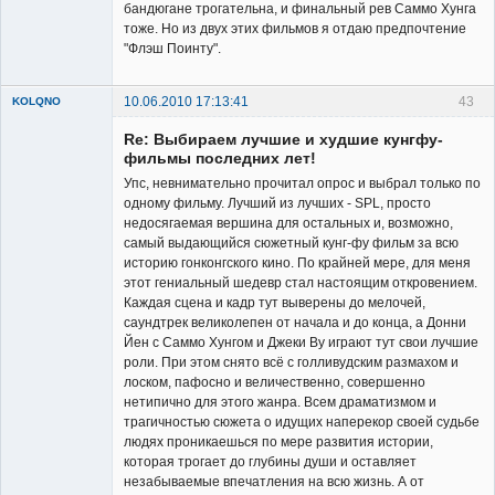
бандюгане трогательна, и финальный рев Саммо Хунга
тоже. Но из двух этих фильмов я отдаю предпочтение
"Флэш Поинту".
10.06.2010 17:13:41
43
KOLQNO
Re: Выбираем лучшие и худшие кунгфу-
фильмы последних лет!
Упс, невнимательно прочитал опрос и выбрал только по
одному фильму. Лучший из лучших - SPL, просто
недосягаемая вершина для остальных и, возможно,
Member
самый выдающийся сюжетный кунг-фу фильм за всю
историю гонконгского кино. По крайней мере, для меня
Неактивен
этот гениальный шедевр стал настоящим откровением.
Каждая сцена и кадр тут выверены до мелочей,
саундтрек великолепен от начала и до конца, а Донни
Йен с Саммо Хунгом и Джеки Ву играют тут свои лучшие
роли. При этом снято всё с голливудским размахом и
лоском, пафосно и величественно, совершенно
нетипично для этого жанра. Всем драматизмом и
трагичностью сюжета о идущих наперекор своей судьбе
людях проникаешься по мере развития истории,
которая трогает до глубины души и оставляет
незабываемые впечатления на всю жизнь. А от