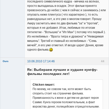
последнего символичного кадра - мячика на волнах,
просто выпадаешь в осадок. Этот фильм принято
превозносить до небес ( чем я сейчас и занимаюсь ) или
опускать ниже плинтуса ( что характерно ), то есть
равнодушных нет, а это уже о многом говорит. Прошу
Акиру засчитать мне по два фильма "за" и "против",
которые я не добавил. Итак, любимые по итогам
пятилетки - "Вспышка" и "Ип Ман" ( потому что первый ).
Из нелюбимых - "Врата тигра и дракона" и "Невидимая
мишень". Третий и главный из нелюбимых - "Семь
мечей", я его уже отметил. И везде царит Доник, кроме
одного фильма.
10.06.2010 17:14:46
44
Ours
Re: Выбираем лучшие и худшие кунгфу-
фильмы последних лет!
Chicken пишет:
По моему, не совсем так, хотя может быть
Member
спорить стоит на страничке фильма.
Неактивен
Привязанность к жене и детям не делает героя
Саммо Хунга героем положительным, а факт
воровства денег, полицейских отрицательными.