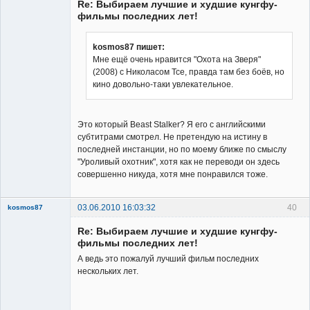
Re: Выбираем лучшие и худшие кунгфу-
Неактивен
фильмы последних лет!
kosmos87 пишет:
Мне ещё очень нравится "Охота на Зверя"
(2008) с Николасом Тсе, правда там без боёв, но
кино довольно-таки увлекательное.
Это который Beast Stalker? Я его с английскими
субтитрами смотрел. Не претендую на истину в
последней инстанции, но по моему ближе по смыслу
"Уроливый охотник", хотя как не переводи он здесь
совершенно никуда, хотя мне понравился тоже.
03.06.2010 16:03:32
40
kosmos87
Re: Выбираем лучшие и худшие кунгфу-
фильмы последних лет!
А ведь это пожалуй лучший фильм последних
нескольких лет.
Заблокирован
Неактивен