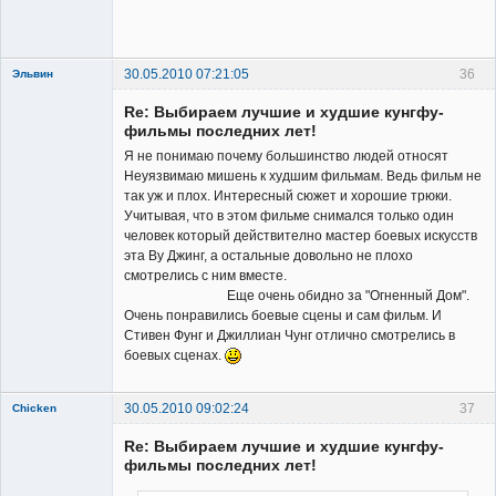
Заблокирован
Неактивен
30.05.2010 07:21:05
36
Эльвин
Re: Выбираем лучшие и худшие кунгфу-
фильмы последних лет!
Я не понимаю почему большинство людей относят
Неуязвимаю мишень к худшим фильмам. Ведь фильм не
так уж и плох. Интересный сюжет и хорошие трюки.
Member
Учитывая, что в этом фильме снимался только один
человек который действително мастер боевых искусств
Неактивен
эта Ву Джинг, а остальные довольно не плохо
смотрелись с ним вместе.
Еще очень обидно за "Огненный Дом".
Очень понравились боевые сцены и сам фильм. И
Стивен Фунг и Джиллиан Чунг отлично смотрелись в
боевых сценах.
30.05.2010 09:02:24
37
Chicken
Member
Re: Выбираем лучшие и худшие кунгфу-
Неактивен
фильмы последних лет!