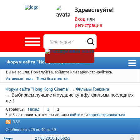
Здравствуйте!
Вход
или
регистрация
Форум сайта "Hong Kong Cinema"
Вы не вошли.
Пожалуйста, войдите или зарегистрируйтесь.
Форум
Активные темы
Темы без ответов
Новости
Форум сайта "Hong Kong Cinema"
→
Фильмы Гонконга
Пользователи
→
Выбираем лучшие и худшие кунгфу-фильмы последних
лет!
Поиск
Страницы
Назад
1
2
Чтобы отправить ответ, вы должны
войти
или
зарегистрироваться
RSS
Сообщения с 26 по 49 из 49
27.05.2010 16:56:53
26
Акира