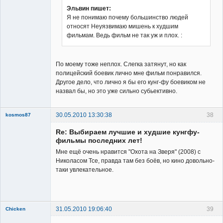
Эльвин пишет:
Я не понимаю почему большинство людей
относят Неуязвимаю мишень к худшим
фильмам. Ведь фильм не так уж и плох. :
По моему тоже неплох. Слегка затянут, но как
полицейский боевик лично мне фильм понравился.
Другое дело, что лично я бы его кунг-фу боевиком не
назвал бы, но это уже сильно субьективно.
30.05.2010 13:30:38
38
kosmos87
Re: Выбираем лучшие и худшие кунгфу-
фильмы последних лет!
Мне ещё очень нравится "Охота на Зверя" (2008) с
Николасом Тсе, правда там без боёв, но кино довольно-
таки увлекательное.
Заблокирован
Неактивен
31.05.2010 19:06:40
39
Chicken
Member