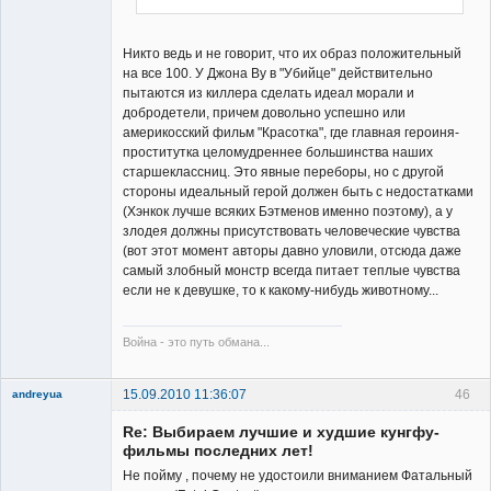
Никто ведь и не говорит, что их образ положительный
на все 100. У Джона Ву в "Убийце" действительно
пытаются из киллера сделать идеал морали и
добродетели, причем довольно успешно или
америкосский фильм "Красотка", где главная героиня-
проститутка целомудреннее большинства наших
старшеклассниц. Это явные переборы, но с другой
стороны идеальный герой должен быть с недостатками
(Хэнкок лучше всяких Бэтменов именно поэтому), а у
злодея должны присутствовать человеческие чувства
(вот этот момент авторы давно уловили, отсюда даже
самый злобный монстр всегда питает теплые чувства
если не к девушке, то к какому-нибудь животному...
Война - это путь обмана...
15.09.2010 11:36:07
46
andreyua
New member
Re: Выбираем лучшие и худшие кунгфу-
Неактивен
фильмы последних лет!
Не пойму , почему не удостоили вниманием Фатальный