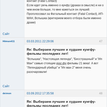
контакт (Fatal Contact)
Если идет речь именно о кунфу (драках в смысле) и ни о
чем ином больше, то мне кажеться он лучший.
Проголосовал за Фатальный контакт (Fatal Contact), ИП-
МАН, Вспышка (критерием моего отбора были именно
драки)
Сайт
03.03.2011 22:29:06
47
Hitman411
Re: Выбираем лучшие и худшие кунгфу-
фильмы последних лет!
"Вспышка", "Настоящая легенда", "Бесстрашный" и "Ип
Ман" самые стоящие
кунг-фу
фильмы 21 века! А вот
"Легендарный убийца" и "Ип ман 2" меня очень
New member
разочаровали!
Неактивен
Сайт
03.09.2012 17:35:58
48
deimon
Member
Re: Выбираем лучшие и худшие кунгфу-
Неактивен
фильмы последних лет!