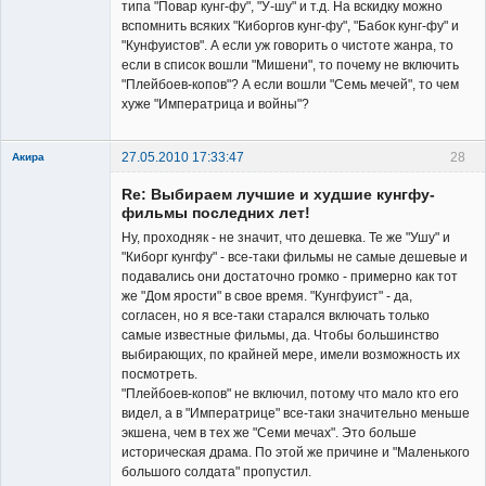
типа "Повар кунг-фу", "У-шу" и т.д. На вскидку можно
вспомнить всяких "Киборгов кунг-фу", "Бабок кунг-фу" и
"Кунфуистов". А если уж говорить о чистоте жанра, то
если в список вошли "Мишени", то почему не включить
"Плейбоев-копов"? А если вошли "Семь мечей", то чем
хуже "Императрица и войны"?
27.05.2010 17:33:47
28
Акира
Re: Выбираем лучшие и худшие кунгфу-
фильмы последних лет!
Ну, проходняк - не значит, что дешевка. Те же "Ушу" и
"Киборг кунгфу" - все-таки фильмы не самые дешевые и
подавались они достаточно громко - примерно как тот
Владелец
же "Дом ярости" в свое время. "Кунгфуист" - да,
сайта
согласен, но я все-таки старался включать только
Неактивен
самые известные фильмы, да. Чтобы большинство
выбирающих, по крайней мере, имели возможность их
посмотреть.
"Плейбоев-копов" не включил, потому что мало кто его
видел, а в "Императрице" все-таки значительно меньше
экшена, чем в тех же "Семи мечах". Это больше
историческая драма. По этой же причине и "Маленького
большого солдата" пропустил.