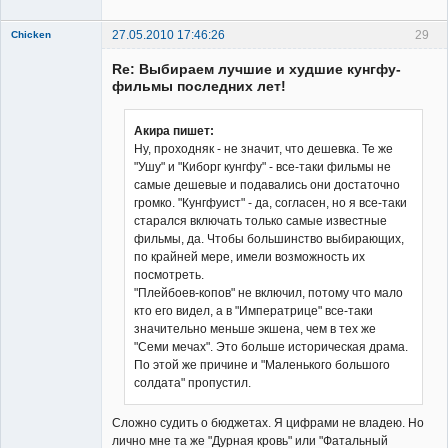
27.05.2010 17:46:26
29
Chicken
Member
Re: Выбираем лучшие и худшие кунгфу-
Неактивен
фильмы последних лет!
Акира пишет:
Ну, проходняк - не значит, что дешевка. Те же
"Ушу" и "Киборг кунгфу" - все-таки фильмы не
самые дешевые и подавались они достаточно
громко. "Кунгфуист" - да, согласен, но я все-таки
старался включать только самые известные
фильмы, да. Чтобы большинство выбирающих,
по крайней мере, имели возможность их
посмотреть.
"Плейбоев-копов" не включил, потому что мало
кто его видел, а в "Императрице" все-таки
значительно меньше экшена, чем в тех же
"Семи мечах". Это больше историческая драма.
По этой же причине и "Маленького большого
солдата" пропустил.
Сложно судить о бюджетах. Я цифрами не владею. Но
лично мне та же "Дурная кровь" или "Фатальный