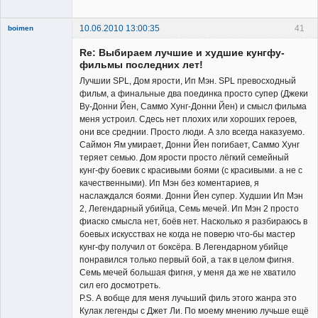
10.06.2010 13:00:35
41
boimen
Re: Выбираем лучшие и худшие кунгфу-
фильмы последних лет!
Лучшии SPL, Дом ярости, Ип Мэн. SPL превосходный
фильм, а финальные два поединка просто супер (Джеки
Ву-Донни Йен, Саммо Хунг-Донни Йен) и смысл фильма
Member
меня устроил. Сдесь нет плохих или хороших героев,
они все среднии. Просто люди. А зло всегда наказуемо.
Неактивен
Саймон Ям умирает, Донни Йен погибает, Саммо Хунг
теряет семью. Дом ярости просто лёгкий семейный
кунг-фу боевик с красивыми боями (с красивыми. а не с
качественными). Ип Мэн без коментариев, я
наслаждался боями. Донни Йен супер. Худшии Ип Мэн
2, Легендарный убийца, Семь мечей. Ип Мэн 2 просто
фиаско смысла нет, боёв нет. Насколько я разбираюсь в
боевых искусствах не когда не поверю что-бы мастер
кунг-фу получил от боксёра. В Легендарном убийце
понравился только первый бой, а так в целом фигня.
Семь мечей большая фигня, у меня да же не хватило
сил его досмотреть.
P.S. А вобще для меня лучьший филь этого жанра это
Кулак легенды с Джет Ли. По моему мнению лучьше ещё