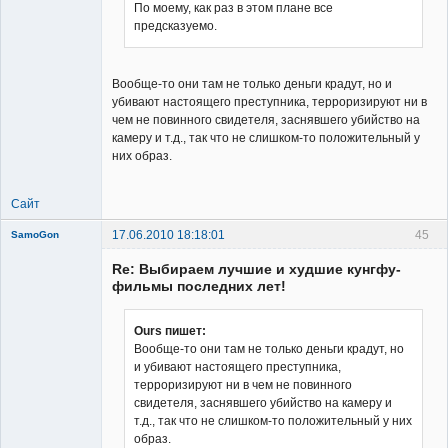
По моему, как раз в этом плане все
предсказуемо.
Вообще-то они там не только деньги крадут, но и
убивают настоящего преступника, терроризируют ни в
чем не повинного свидетеля, заснявшего убийство на
камеру и т.д., так что не слишком-то положительный у
них образ.
Сайт
17.06.2010 18:18:01
45
SamoGon
Re: Выбираем лучшие и худшие кунгфу-
фильмы последних лет!
Ours пишет:
Вообще-то они там не только деньги крадут, но
Member
и убивают настоящего преступника,
Неактивен
терроризируют ни в чем не повинного
свидетеля, заснявшего убийство на камеру и
т.д., так что не слишком-то положительный у них
образ.