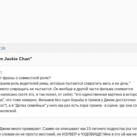
:18
am Jackie Chan"
:
ет фразы о совместной роли?
граем роль водителей рикш, которые пытаются совратить мать и ее дочь."
икого совращать не пытается. Он вообще в другой части фильма снимается.
написано (хотя это, я так понял, от себя): "это единственная картина в кото
а", что тоже неверно. Фильмов без сцен борьбы и трюков у Джеки достаточно
ос"), а в "Делах семейных" у него как раз есть пара трюков - в сцене, где они
коляской.
Джеки много привирает. Саммо он описывает как 15-летнего подростка (на тот
го словам он не просто жестокий, он ИЗУВЕР и ЧУДОВИЩЕ! Мне в это ой как н