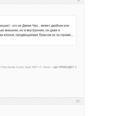
9
аньше) - это не Джеки Чан... может двойник или
ько внешние, но и внутренние, он даже в
ка клонов, предвещаемая Лукасом не за горами....
e="font-family:Comic Sans MS"><!--/fonto-->
ДА ПРИБУДЕТ С
10