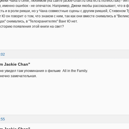
жеки Чана о себе, любимом (на сайте jackie-chan.ru она есть полностью) - ин
 именно ошибок - не опечаток. Например, Джеки якобы рассказывает, что в фил
сть и в роли рикши, но у Чана совместные сцены с другим рикшей, Стивеном Ту
Ю он говорит о том, что знаком с ним, так как они вместе снимались в "Вели
ах" снимались, в "Телохранителях" Ванг Ю нет.
историю появления этой книги на свет?
:02
am Jackie Chan"
 не увидел там упоминания о фильме All in the Family.
онечно замечательная.
:55
am Jackie Chan"