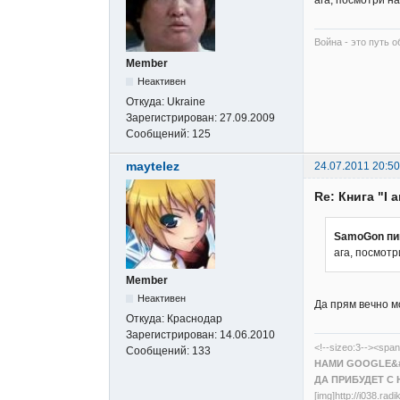
Война - это путь о
Member
Неактивен
Откуда:
Ukraine
Зарегистрирован:
27.09.2009
Сообщений:
125
maytelez
24.07.2011 20:50
Re: Книга "I 
SamoGon пи
ага, посмотр
Member
Неактивен
Да прям вечно м
Откуда:
Краснодар
Зарегистрирован:
14.06.2010
<!--sizeo:3--><span
Сообщений:
133
НАМИ GOOGLE&#
ДА ПРИБУДЕТ С 
[img]http://i038.ra