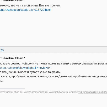
можно, это не из этой книги. Вот тут прочел:
e-chan.ru/catalog/catalo...ily-015720.html
:50
am Jackie Chan"
 фразы о совместной роли нет, хотя может на самих съемках снимали их вмест
e-chan.ru/movie/showinf.php4?movie=84
 что Джеки бывает и путает какие то факты,
сказать, проблема ли автора книги, самого Джеки или проблема переводчика,
..
www.jackie-chan.ru, www.sammohung.ru, www.johnwoo.ru, список:
тут мои азиатские фи