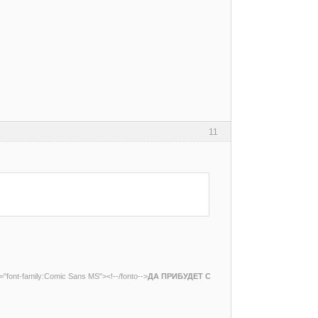
11
e="font-family:Comic Sans MS"><!--/fonto-->
ДА ПРИБУДЕТ С