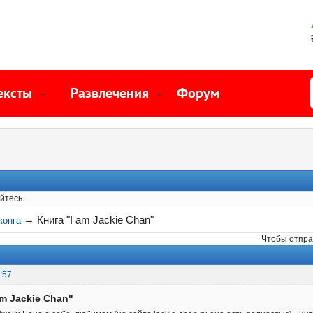
ексты
Развлечения
Форум
йтесь.
→
Книга "I am Jackie Chan"
конга
Чтобы отпра
:57
am Jackie Chan"