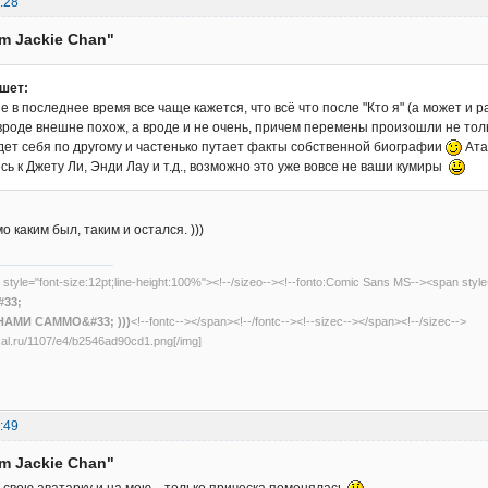
:28
am Jackie Chan"
шет:
не в последнее время все чаще кажется, что всё что после "Кто я" (а может и р
 вроде внешне похож, а вроде и не очень, причем перемены произошли не тол
дет себя по другому и частенько путает факты собственной биографии
Ата
ь к Джету Ли, Энди Лау и т.д., возможно это уже вовсе не ваши кумиры
 каким был, таким и остался. )))
 style="font-size:12pt;line-height:100%"><!--/sizeo--><!--fonto:Comic Sans MS--><span styl
33;
НАМИ САММО&#33; )))
<!--fontc--></span><!--/fontc--><!--sizec--></span><!--/sizec-->
dikal.ru/1107/e4/b2546ad90cd1.png[/img]
:49
am Jackie Chan"
а свою аватарку и на мою... только прическа поменялась