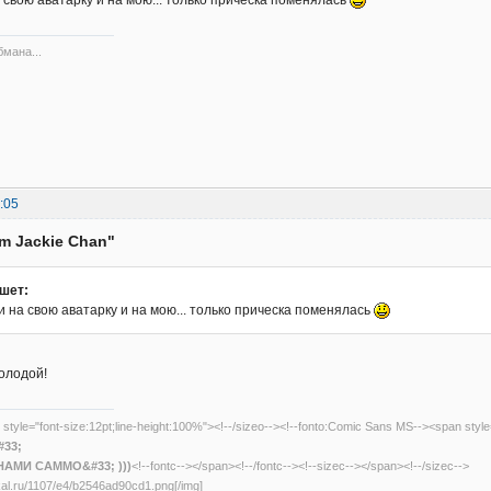
бмана...
:05
am Jackie Chan"
шет:
и на свою аватарку и на мою... только прическа поменялась
олодой!
 style="font-size:12pt;line-height:100%"><!--/sizeo--><!--fonto:Comic Sans MS--><span styl
33;
НАМИ САММО&#33; )))
<!--fontc--></span><!--/fontc--><!--sizec--></span><!--/sizec-->
dikal.ru/1107/e4/b2546ad90cd1.png[/img]