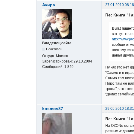
Акира
27.01.2010 08:18
Re: Книга "I 
Bulat пишет:
вот тут точн
http://www.j
Владелец сайта
вообще отме
Неактивен
поэтому слож
давал другим
Откуда:
Москва
Зарегистрирован:
29.10.2004
Сообщений:
1,849
Ну как это нет 
"Саммо и я игра
Саммо там никог
Плюс там же напи
трюка", что тоже
"Делах семейных"
kosmos87
29.05.2010 18:31
Re: Книга "I 
На OZONе есть ка
разных издания