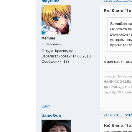
maytelez
23.07.2011 11:41
Re: Книга "I 
SamoGon пи
Ох, что-то м
клон какой -
Member
интервью ве
Неактивен
присмотритес
Откуда:
Краснодар
Зарегистрирован:
14.06.2010
Сообщений:
133
А для меня Саммо
<!--sizeo:3--><span
НАМИ GOOGLE&#
ДА ПРИБУДЕТ С 
[img]http://i038.ra
Сайт
SamoGon
24.07.2011 15:02
Re: Книга "I 
ага, посмотри н