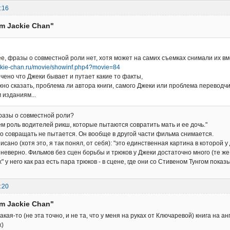
:16
am Jackie Chan"
ее, фразы о совместной роли нет, хотя может на самих съемках снимали их в
ackie-chan.ru/movie/showinf.php4?movie=84
чено что Джеки бывает и путает какие то факты,
но сказать, проблема ли автора книги, самого Джеки или проблема переводчи
 изданиям...
фразы о совместной роли?
ем роль водителей рикш, которые пытаются совратить мать и ее дочь."
о совращать не пытается. Он вообще в другой части фильма снимается.
сано (хотя это, я так понял, от себя): "это единственная картина в которой 
 неверно. Фильмов без сцен борьбы и трюков у Джеки достаточно много (те же
 у него как раз есть пара трюков - в сцене, где они со Стивеном Тунгом показ
:20
am Jackie Chan"
кая-то (не эта точно, и не та, что у меня на руках от Ключаревой) книга на ан
х)