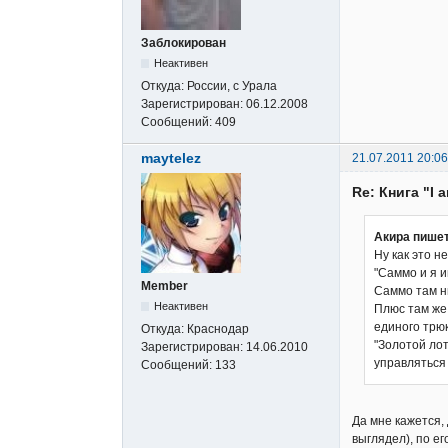
Заблокирован
Неактивен
Откуда:
России, с Урала
Зарегистрирован:
06.12.2008
Сообщений:
409
maytelez
21.07.2011 20:06
Re: Книга "I 
Акира пишет
Ну как это н
"Саммо и я и
Member
Саммо там н
Неактивен
Плюс там же 
единого трюк
Откуда:
Краснодар
"Золотой лот
Зарегистрирован:
14.06.2010
управляться 
Сообщений:
133
Да мне кажется, 
выглядел), по е