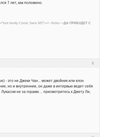
лся 7 лет, как положено.
e="font-family:Comic Sans MS"><!--/fonto-->
ДА ПРИБУДЕТ С
8
е) - это не Джеки Чан... может двойник или клон
ие, но и внутренние, он даже в интервью ведет себя
укасом не за горами.... присмотритесь к Джету Ли,