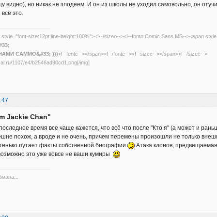
у видно), но никак не злодеем. И он из школы не уходил самовольно, он отучи
всё это.
 style="font-size:12pt;line-height:100%"><!--/sizeo--><!--fonto:Comic Sans MS--><span styl
33;
НАМИ САММО&#33; )))
<!--fontc--></span><!--/fontc--><!--sizec--></span><!--/sizec-->
dikal.ru/1107/e4/b2546ad90cd1.png[/img]
:47
am Jackie Chan"
 последнее время все чаще кажется, что всё что после "Кто я" (а может и раньш
нешне похож, а вроде и не очень, причем перемены произошли не только внешн
стенько путает факты собственной биографии
Атака клонов, предвещаемая Л
, возможно это уже вовсе не ваши кумиры
бмана...