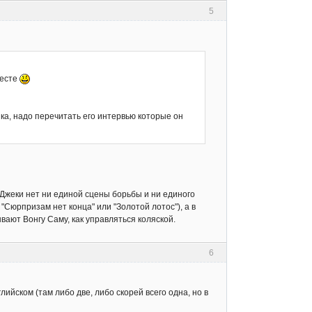
5
месте
ка, надо перечитать его интервью которые он
у Джеки нет ни единой сцены борьбы и ни единого
 "Сюрпризам нет конца" или "Золотой лотос"), а в
ывают Вонгу Саму, как управляться коляской.
6
глийском (там либо две, либо скорей всего одна, но в