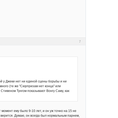
7
рой у Джеки нет ни единой сцены борьбы и ни
 много (те же "Сюрпризам нет конца" или
 со Стивеном Тунгом показывают Вонгу Саму, как
 момент ему было 9-10 лет, и он уж точно на 15 не
е верится. Думаю, он всегда был нормальным парнем,