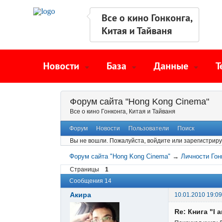
Все о кино Гонконга,
Китая и Тайваня
Новости
База
Данные
Т
Форум сайта "Hong Kong Cinema"
Все о кино Гонконга, Китая и Тайваня
Форум
Новости
Пользователи
Поиск
Вы не вошли.
Пожалуйста, войдите или зарегистриру
Форум сайта "Hong Kong Cinema"
→
Личности Гон
Страницы
1
Сообщения 14
Акира
10.01.2010 19:09
Re: Книга "I 