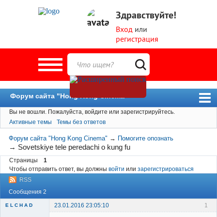
Здравствуйте!
Вход
или
регистрация
Форум сайта "Hong Kong Cinema"
Вы не вошли.
Пожалуйста, войдите или зарегистрируйтесь.
Форум
Активные темы
Темы без ответов
Новости
Форум сайта "Hong Kong Cinema"
→
Помогите опознать
Пользователи
→
Sovetskiye tele peredachi o kung fu
Страницы
1
Поиск
Чтобы отправить ответ, вы должны
войти
или
зарегистрироваться
RSS
Сообщения 2
23.01.2016 23:05:10
1
E L C H A D
New member