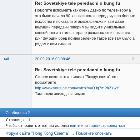
Re: Sovetskiye tele peredachi o kung fu
Неактивен
Помогите вспомнить как очень давно по телевизору а
это было начало 90-х показывали передачу про боевые
искусства и показали отрывок фильма и там даже
ведущий передачи говорил вы видите уникальные
способности а там на экране разминался и показывал
кунг фу один боец помню зеленое такое все там было а
рядом с ним хижина
20.09.2016 03:08:46
2
Тай
New member
Re: Sovetskiye tele peredachi o kung fu
Неактивен
Скорее всего, это альманах "Вокруг света", вот
посмотрите
http://www.youtube.com/watch?v=DJg7mPhZYwY
Там после эпизода с ниндзя.
Сообщения 2
Страницы
1
Чтобы отправить ответ, вы должны
войти
или
зарегистрироваться
Форум сайта "Hong Kong Cinema"
→
Помогите опознать
→
Sovetskiye tele peredachi o kung fu