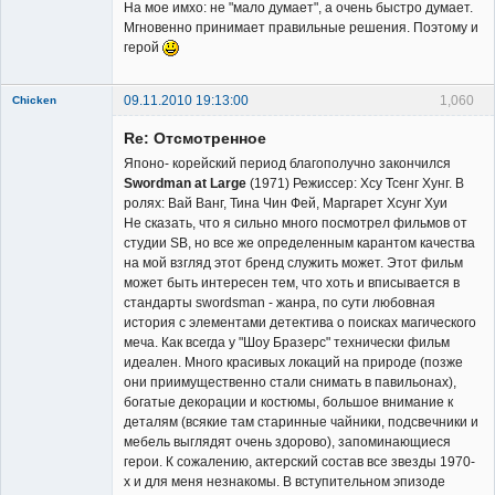
На мое имхо: не "мало думает", а очень быстро думает.
Мгновенно принимает правильные решения. Поэтому и
герой
09.11.2010 19:13:00
1,060
Chicken
Member
Re: Отсмотренное
Неактивен
Японо- корейский период благополучно закончился
Swordman at Large
(1971) Режиссер: Хсу Тсенг Хунг. В
ролях: Вай Ванг, Тина Чин Фей, Маргарет Хсунг Хуи
Не сказать, что я сильно много посмотрел фильмов от
студии SB, но все же определенным карантом качества
на мой взгляд этот бренд служить может. Этот фильм
может быть интересен тем, что хоть и вписывается в
стандарты swordsman - жанра, по сути любовная
история с элементами детектива о поисках магического
меча. Как всегда у "Шоу Бразерс" технически фильм
идеален. Много красивых локаций на природе (позже
они приимущественно стали снимать в павильонах),
богатые декорации и костюмы, большое внимание к
деталям (всякие там старинные чайники, подсвечники и
мебель выглядят очень здорово), запоминающиеся
герои. К сожалению, актерский состав все звезды 1970-
х и для меня незнакомы. В вступительном эпизоде