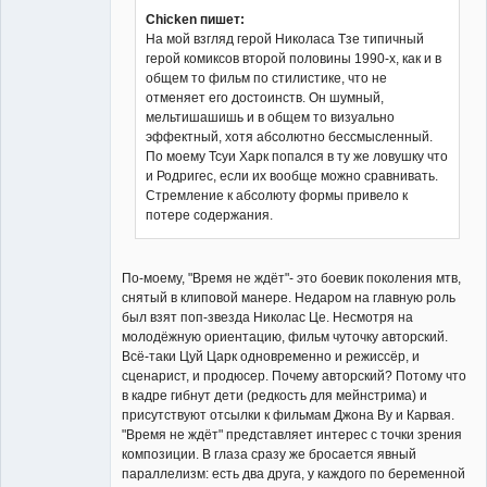
Chicken пишет:
На мой взгляд герой Николаса Тзе типичный
герой комиксов второй половины 1990-х, как и в
общем то фильм по стилистике, что не
отменяет его достоинств. Он шумный,
мельтишашишь и в общем то визуально
эффектный, хотя абсолютно бессмысленный.
По моему Тсуи Харк попался в ту же ловушку что
и Родригес, если их вообще можно сравнивать.
Стремление к абсолюту формы привело к
потере содержания.
По-моему, "Время не ждёт"- это боевик поколения мтв,
снятый в клиповой манере. Недаром на главную роль
был взят поп-звезда Николас Це. Несмотря на
молодёжную ориентацию, фильм чуточку авторский.
Всё-таки Цуй Царк одновременно и режиссёр, и
сценарист, и продюсер. Почему авторский? Потому что
в кадре гибнут дети (редкость для мейнстрима) и
присутствуют отсылки к фильмам Джона Ву и Карвая.
"Время не ждёт" представляет интерес с точки зрения
композиции. В глаза сразу же бросается явный
параллелизм: есть два друга, у каждого по беременной