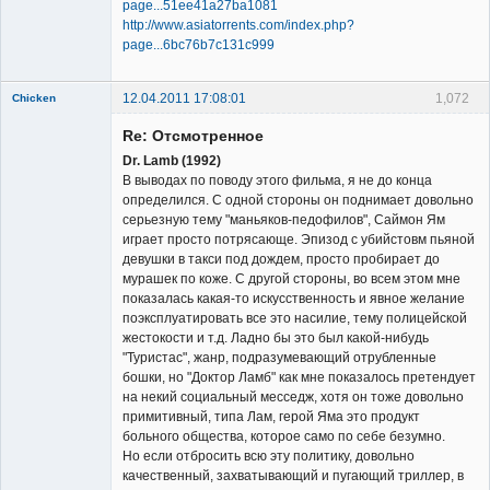
page...51ee41a27ba1081
http://www.asiatorrents.com/index.php?
page...6bc76b7c131c999
12.04.2011 17:08:01
1,072
Chicken
Member
Re: Отсмотренное
Неактивен
Dr. Lamb (1992)
В выводах по поводу этого фильма, я не до конца
определился. С одной стороны он поднимает довольно
серьезную тему "маньяков-педофилов", Саймон Ям
играет просто потрясающе. Эпизод с убийстовм пьяной
девушки в такси под дождем, просто пробирает до
мурашек по коже. С другой стороны, во всем этом мне
показалась какая-то искусственность и явное желание
поэксплуатировать все это насилие, тему полицейской
жестокости и т.д. Ладно бы это был какой-нибудь
"Туристас", жанр, подразумевающий отрубленные
бошки, но "Доктор Ламб" как мне показалось претендует
на некий социальный месседж, хотя он тоже довольно
примитивный, типа Лам, герой Яма это продукт
больного общества, которое само по себе безумно.
Но если отбросить всю эту политику, довольно
качественный, захватывающий и пугающий триллер, в