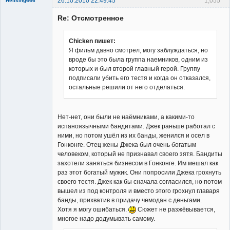
26.10.2010 22:49:45
1,055
Hellsing666
Re: Отсмотренное
Chicken пишет:
Я фильм давно смотрел, могу заблуждаться, но
вроде бы это была группа наемников, одним из
Member
которых и был второй главный герой. Группу
Неактивен
подписали убить его тестя и когда он отказался,
остальные решили от него отделаться.
Нет-нет, они были не наёмниками, а какими-то
испаноязычными бандитами. Джек раньше работал с
ними, но потом ушёл из их банды, женился и осел в
Гонконге. Отец жены Джека был очень богатым
человеком, который не признавал своего зятя. Бандиты
захотели заняться бизнесом в Гонконге. Им мешал как
раз этот богатый мужик. Они попросили Джека грохнуть
своего тестя. Джек как бы сначала согласился, но потом
вышел из под контроля и вместо этого грохнул главаря
банды, прихватив в придачу чемодан с деньгами.
Хотя я могу ошибаться.
Сюжет не разжёвывается,
многое надо додумывать самому.