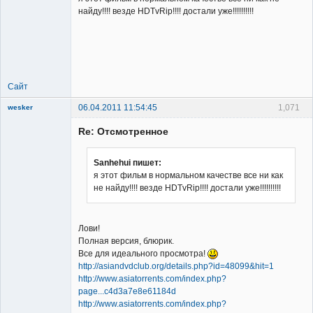
найду!!!! везде HDTvRip!!!! достали уже!!!!!!!!!!
Member
Неактивен
Сайт
06.04.2011 11:54:45
1,071
wesker
Re: Отсмотренное
Sanhehui пишет:
я этот фильм в нормальном качестве все ни как
не найду!!!! везде HDTvRip!!!! достали уже!!!!!!!!!!
Member
Неактивен
Лови!
Полная версия, блюрик.
Все для идеального просмотра!
http://asiandvdclub.org/details.php?id=48099&hit=1
http://www.asiatorrents.com/index.php?
page...c4d3a7e8e61184d
http://www.asiatorrents.com/index.php?