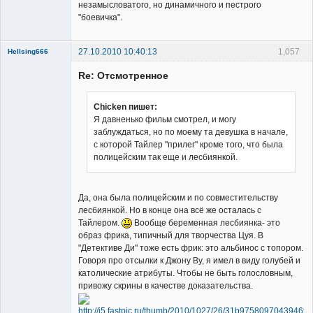
незамысловатого, но динамичного и пестрого
"боевичка".
27.10.2010 10:40:13
1,057
Hellsing666
Re: Отсмотренное
Chicken пишет:
Я давненько фильм смотрел, и могу
заблуждаться, но по моему та девушка в начале,
Member
с которой Тайлер "прилег" кроме того, что была
Неактивен
полицейским так еще и лесбиянкой.
Да, она была полицейским и по совместительству
лесбиянкой. Но в конце она всё же осталась с
Тайлером.
Вообще беременная лесбиянка- это
образ фрика, типичный для творчества Цуя. В
"Детективе Ди" тоже есть фрик: это альбинос с топором.
Говоря про отсылки к Джону Ву, я имел в виду голубей и
католические атрибуты. Чтобы не быть голословным,
привожу скрины в качестве доказательства.