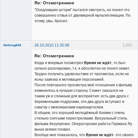
Re: Отсмотренное
Неактивен
"Оседлавших шторм" пытался смотреть, но понял что
совершенно отвык от двухмерной мультипликации. По
этому, увы, бросил.
26.10.2010 11:35:08
1,053
Hellsing666
Re: Отсмотренное
Когда я впервые посмотрел
Время не ждёт
, то был
сильно разочарован, т.к. я абсолютно не понял сюжет.
Трудно получить удовольствие от просмотра, если не
ясны завязка и мотивация персонажей.
Member
После повторного просмотра моё отношение к фильму
изменилось в лучшую сторону. Сюжет оказался не
Неактивен
таким уж и сложным для восприятия: есть два друга с
беременными подругами, эти два друга вступают в
схватку с мексиканским наркокартелем.
В общем, это хороший молодёжный боевик с очень
стильно снятыми перестрелками. Визуальный стиль
фильма безупречен. Операторская работа Германа Яу
выше всяких похвал.
Вообще мне показалось, что
Время не ждёт
- это своего