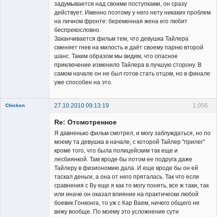
задумывается над своими поступками, он сразу
действует. Именно поэтому у него нету никаких проблем
на личном фронте: беременная жена его любит
беспрекословно.
Заканчивается фильм тем, что девушка Тайлера
сменяет гнев на милость и даёт своему парню второй
шанс. Таким образом мы видим, что опасное
приключение изменило Тайлера в лучшую сторону. В
самом начале он не был готов стать отцом, но в финале
уже способен на это.
27.10.2010 09:13:19
1,056
Chicken
Member
Re: Отсмотренное
Неактивен
Я давненько фильм смотрел, и могу заблуждаться, но по
моему та девушка в начале, с которой Тайлер "прилег"
кроме того, что была полицейским так еще и
лесбиянкой. Там вроде бы потом ее подруга даже
Тайлеру в физиономию дала. И еще вроде бы он ей
таскал деньги, а она от него пряталась. Так что если
сравнения с Ву еще я как то могу понять, все ж таки, так
или иначе он оказал влияние на практически любой
боевик Гонконга, то уж с Кар Ваем, ничего общего не
вижу вообще. По моему это усложнение сути