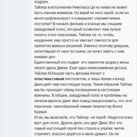
подруге.
Тайлер в исполнении Николаса Це ну никак не может
быть героем комиксов. Ну какой из него герой, если он
много рефлексирует и совершает опрометчивые
поступки? В начале фильма и в конце мы слышим
закадровый голос, который позволяет нам лучше
понять этого персонажа. Тайлер не то, чтобы
неудачник, ему просто не хватает смелости для
принятия важных решений. Именно поэтому девушка,
залетевшая от него по пьяни, не хочет иметь с ним
никаких дел.
Единственный его подвиг- это принятие родов у жены
своего друга Джека. Ещё одна немаловажная деталь:
Тайлер бОльшую часть фильма бегает с
пластмассовым
пистолетом, и лишь ближе к концу
Джек даёт ему настоящую пушку. Таким образом Тайлер
как бы проходит обряд посвящения в настоящие
мужчины. В общем, закадровый голос и проблемы на
личном фронте дают мне повод предположить, что этот
персонаж- своеобразный оммаж творчеству Вонга
Карвая.
Итак, мы выяснили, что Тайлер- не герой. Недостаточно
крут для этого. Другое дело, его друг Джек. Вот это
самый настоящий герой без страха и упрёка: метко
стреляет, классно дерётся и мало думает. Он не