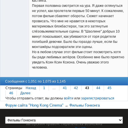
кастинга.
Первая половина смотрится на ура. Я даже оглянуться
Member
не успел, как пролетели первые 50 минут. К сожалению,
потом фильм сбавляет обороты. Сюжет начинает
Неактивен
провисать. Что мне не нравится в некоторых
материковых блокбастерах, так это затянутые
слёзовыжимательные сцены. В "Шаолине" добрых 10
минут показывают, как убиваются от горя родители
погибшей девочки. Было бы гораздо лучше, если бы
монтажёры подсократили эти сцены.
Но в любом случае этот фильм стоит посмотреть хотя
бы ради любимых актёров. Особенно мне было приятно
увидеть Ксин Ксин Ксиона. Очень уважаю этого
человека.
Сообщения с 1,051 по 1,075 из 1,145
Страницы
Назад
1
…
41
42
43
44
45
46
Далее
Чтобы отправить ответ, вы должны
войти
или
зарегистрироваться
Форум сайта "Hong Kong Cinema"
→
Фильмы Гонконга
→
Отсмотренное
Материал сайта hkcinema.ru защищен
авторским правом. Перепечатка возможна