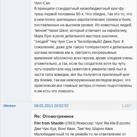
Чунг-Сан
В принципе стандартный низкобюджетный кунг-фу
треш первой половины 80-х. Что обидно, так это то, что
в нем полно зрелищных акробатических трюков и боев,
поставленных на высоком уровне. Из известных людей,
"веном" Чианг Шенг, который отвечает за окрабатику,
Марк Лунг в роли дебильного мастера шаолиня,
"злодей" Чиу Чунг Сан и "белобровый2 Джек Лунг. К
сожалению, даже для такого толерантного к дебильным
шуткам человека как я, смотреть непрерывные
кривляния абсолютно всех героев, кроме злодеев очень
утомительно, а так, если бы создатели хотя бы чуть
чуть поработали над сюжетом и умерили свой пыл в
части типа комедии, мог бы получится приличный кунг-
фу боевик, так как невооруженным взглядом видно, что
практически все главные актеры отлично подготовлены
и им есть что показать.
09.01.2011 20:02:57
1,067
Chicken
Member
Re: Отсмотренное
Неактивен
Fist from Shaolin
(1993) Режиссер: Чунг Ям-Им В ролях:
Джи Чун-Хуа, Вонг Кван, Там Чиу, Шарон Квок
Малобюджетный то ли ремейк то ли ответвление от