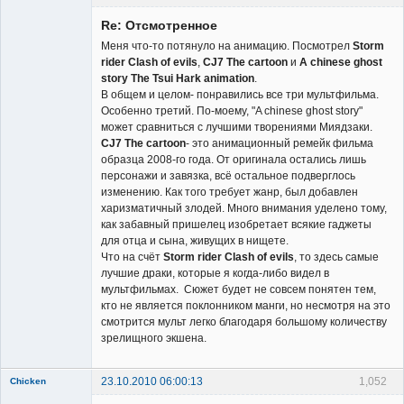
Re: Отсмотренное
Меня что-то потянуло на анимацию. Посмотрел
Storm
rider Clash of evils
,
CJ7 The cartoon
и
A chinese ghost
story The Tsui Hark animation
.
В общем и целом- понравились все три мультфильма.
Member
Особенно третий. По-моему, "A chinese ghost story"
может сравниться с лучшими творениями Миядзаки.
Неактивен
CJ7 The cartoon
- это анимационный ремейк фильма
образца 2008-го года. От оригинала остались лишь
персонажи и завязка, всё остальное подверглось
изменению. Как того требует жанр, был добавлен
харизматичный злодей. Много внимания уделено тому,
как забавный пришелец изобретает всякие гаджеты
для отца и сына, живущих в нищете.
Что на счёт
Storm rider Clash of evils
, то здесь самые
лучшие драки, которые я когда-либо видел в
мультфильмах. Сюжет будет не совсем понятен тем,
кто не является поклонником манги, но несмотря на это
смотрится мульт легко благодаря большому количеству
зрелищного экшена.
23.10.2010 06:00:13
1,052
Chicken
Member