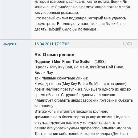
котором все роли расписаны как по нотам. Денни Ли
конечно не Спилберг, но в рамках жанра показал себя
как уверенный режиссер.
Это первый фильм поджанра, который мне удалось
посмотреть. Вполне допускаю, что если бы их было
десять, эмоций было бы поменьше.
16.04.2011 17:17:02
1,073
смерч11
Member
Re: Отсмотренное
Неактивен
Подонки / Men From The Gutter
(1983)
В ролях: Миу Киу Ваи, Ло Менг, Джейсон Пай Пиао,
Билли Лау
Три главные сюжетные линии:
Команда копов (Миу Киу Ваи и Ло Менг сотоварищи)
ловит мелкого преступника, убившего одного из них во
время облавы. С группой единомышленников
планирует ограбить инкассаторский грузовик и сбежать
за границу
Эти же копы пытаются посадить крупного
криминального босса-торговца наркотиками. Недавно
он украл крупную партию у конкурента, за что тот
решил его убрать руками профессионального киллера
Третья линия собственно история киллера (Джейсон