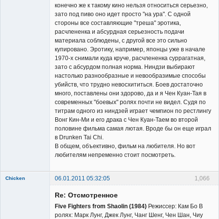
конечно же к такому кино нельзя относиться серьезно,
зато под пиво оно идет просто "на ура". С одной
стороны все составляющие "треша" эротика,
расчлененка и абсурдная серьезность подачи
материала соблюдены, с другой все это сильно
купировано. Эротику, например, японцы уже в начале
1970-х снимали куда круче, расчлененка суррагатная,
зато с абсурдом полная норма. Ниндзи выбирают
настолько разнообразные и невообразимые способы
убийств, что трудно невосхититься. Боев достаточно
много, поставлены они здорово, да и я Чен Куан-Тая в
современных "боевых" ролях почти не видел. Судя по
титрам одного из ниндзей играет чемпион по рестлингу
Вонг Кин-Ми и его драка с Чен Куан-Таем во второй
половине фильма самая лютая. Вроде бы он еще играл
в Drunken Tai Chi.
В общем, объективно, фильм на любителя. Но вот
любителям непременно стоит посмотреть.
06.01.2011 05:32:05
1,066
Chicken
Member
Re: Отсмотренное
Неактивен
Five Fighters from Shaolin (1984)
Режиссер: Кам Бо В
ролях: Марк Лунг, Джек Лунг, Чанг Шенг, Чен Шан, Чиу