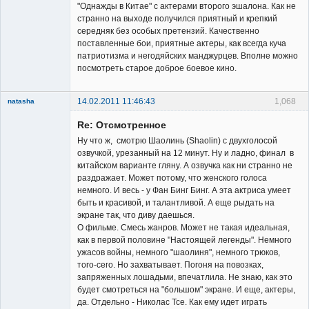
"Однажды в Китае" с актерами второго эшалона. Как не
странно на выходе получился приятный и крепкий
середняк без особых претензий. Качественно
поставленные бои, приятные актеры, как всегда куча
патриотизма и негодяйских манджурцев. Вполне можно
посмотреть старое доброе боевое кино.
14.02.2011 11:46:43
1,068
natasha
Re: Отсмотренное
Ну что ж, смотрю Шаолинь (Shaolin) с двухголосой
озвучкой, урезанный на 12 минут. Ну и ладно, финал в
китайском варианте гляну. А озвучка как ни странно не
раздражает. Может потому, что женского голоса
Member
немного. И весь - у Фан Бинг Бинг. А эта актриса умеет
быть и красивой, и талантливой. А еще рыдать на
Неактивен
экране так, что диву даешься.
О фильме. Смесь жанров. Может не такая идеальная,
как в первой половине "Настоящей легенды". Немного
ужасов войны, немного "шаолиня", немного трюков,
того-сего. Но захватывает. Погоня на повозках,
запряженных лошадьми, впечатлила. Не знаю, как это
будет смотреться на "большом" экране. И еще, актеры,
да. Отдельно - Николас Тсе. Как ему идет играть