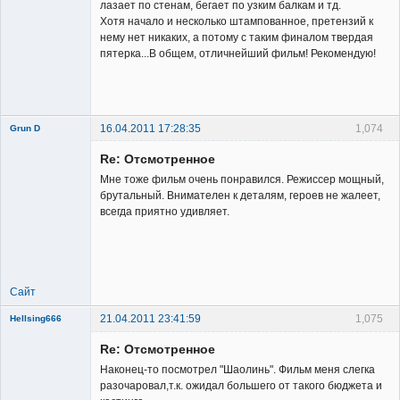
лазает по стенам, бегает по узким балкам и тд.
Хотя начало и несколько штампованное, претензий к
нему нет никаких, а потому с таким финалом твердая
пятерка...В общем, отличнейший фильм! Рекомендую!
16.04.2011 17:28:35
1,074
Grun D
Re: Отсмотренное
Мне тоже фильм очень понравился. Режиссер мощный,
брутальный. Внимателен к деталям, героев не жалеет,
всегда приятно удивляет.
Member
Неактивен
Сайт
21.04.2011 23:41:59
1,075
Hellsing666
Re: Отсмотренное
Наконец-то посмотрел "Шаолинь". Фильм меня слегка
разочаровал,т.к. ожидал большего от такого бюджета и