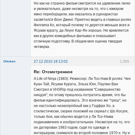
Но как не странно фильм смотрится на удивление легко
и увлекательно, даже несмотря на то, что с юмором
явно переборщили, как оказалось в сценаристах
засвятился Вонг Джинг. Приятно видеть в главных ролях
Филлипа Ко, который почему то дерется меньше всех и
Ясуаки курату, да Леунг Кар-Ян хорошо. Не кривляется
как в других комедийных фильмах и показывает
отличную подготовку. В общем моя оценка твердая
четверка.
27.12.2010 18:13:02
1,065
Chicken
Member
Re: Отсмотренное
Неактивен
A Life of Ninja (1983): Режиссер: Ли Тсо-Нам В ролях: Чен
Куан-Тай, Ясуаки Курата, Эльза Юнг, Паулин Ван
Смотрел в VHSRip под названием "Совершенство
ниндзя", по этому пришлось потратить время, что бы
фильм идентифицировать. Это конечно же "треш", но
не настолько низкопробный как у Годфри Хо, а
стилистически, скорее похожий на сериал с Шо Косуги,
только бои, как обычно водится у Ли Тсо-Нама
подинамичнее и изобретательнее. Несмотря на то, что
он датирован 1983 годом, судя по одежде и
интерьерам, снимался во второй половине 1970-х. Ну и