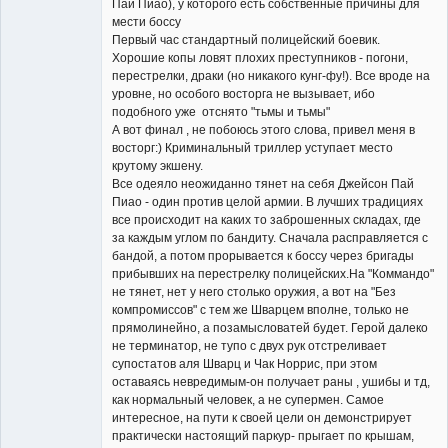
Пай Пиао), у которого есть собственные причины для
мести боссу
Первый час стандартный полицейский боевик.
Хорошие копы ловят плохих преступников - погони,
перестрелки, драки (но никакого кунг-фу!). Все вроде на
уровне, но особого восторга не вызывает, ибо
подобного уже отснято "тьмы и тьмы"
А вот финал , не побоюсь этого слова, привел меня в
восторг:) Криминальный триллер уступает место
крутому экшену.
Все одеяло неожиданно тянет на себя Джейсон Пай
Пиао - один против целой армии. В лучших традициях
все происходит на каких то заброшенных складах, где
за каждым углом по бандиту. Сначала расправляется с
бандой, а потом прорывается к боссу через бригады
прибывших на перестрелку полицейских.На "Коммандо"
не тянет, нет у него столько оружия, а вот на "Без
компромиссов" с тем же Шварцем вполне, только не
прямолинейно, а позамысловатей будет. Герой далеко
не терминатор, не тупо с двух рук отстреливает
супостатов аля Шварц и Чак Норрис, при этом
оставаясь невредимым-он получает раны , ушибы и тд,
как нормальный человек, а не супермен. Самое
интересное, на пути к своей цели он демонстрирует
практически настоящий паркур- прыгает по крышам,