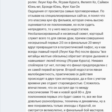
ролях: Леунг Кар-Ян, Ясуаки Курата, Филипп Ко, Саймон
Юэнь-мл, Брэнди Юэнь, Фунг Хак-Он
Ощущения от просмотра самые противоречивые. По
отзывам на специализированных сайтах, я понял что
это классика кунг-фу фильмов, которая очень высоко
оценивается ее поклонниками, но если судить
непредвзято, то у него масса недостатков.
Несбалансированный и несвязный сюжет, корторый
служит всего то для связки драк, причем совершенно
несерьезный первые 2/3 он в финальные 20 минут
вдруг превращается в патриотический пафос, ну и как
всегда главный герой (Леунг Кар-Ян) после фразы "все
китайцы желтые обезьяны) обретает второе дыхание и
навешивает люлей японцу (Ясуаки Курата). Никаких
спойлеров тут нет, потому что финал предопределен с
их самой первой встречи. Второй недостаток явная
малобюджетность, практическив се действия
происходят в двух-трех интерьерах, да и бои с учетом
времени уже отдают старомодностью. Сложилось
впечатление, что он застрял где-то между
классическими 70-ми и новой эрой 80-х. Для
поклонников первых это будет самое то, все же бои
довольно разнообразны, техничны и динамичны, ну а
мне понравились только эпизоды с Куратой, он
смотрится великолепно, и финальный бой мастеров.