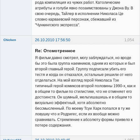
рода компиляция из чужих работ. Католические
атрибуты и голуби явно позаимствованы у Джона Ву. В
свою очередь, Тайлер в исполнении Николаса Це
словно карваевский персонаж, сбежавший из
"Чункингского экспресса".
26.10.2010 17:56:50
1,054
Chicken
Member
Re: Отсмотренное
Неактивен
Я фильм давно смотрел, могу заблуждаться, но вроде
бы это была группа наемников, одним из которых и был
второй главный герой. Группу подписали убить его
тестя и когда он отказался, остальные решили от него
отделаться. На мой взгляд герой Николаса Тзе
типичный герой комиксов второй половины 1990-х, как и
в общем то фильм по стилистике, что не отменяет его
достоинств. Он шумный, мельтишашишь и в общем то
визуально эффектный, хотя абсолютно
бессмысленный. По моему Тсуи Харк попался в ту же
ловушку что и Родригес, если их вообще можно
сравнивать. Стремление к абсолюту формы привело к
потере содержания.