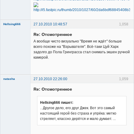
27.10.2010 10:48:57
1,058
Hellsing666
Re: Отсмотренное
А вообще чисто визуально "Время не ждёт" больше
всего похоже на "Взрывателя". Всё-таки Цуй Харк
задолго до Пола Гринграсса стал снимать экшен ручной
камерой.
Member
Неактивен
27.10.2010 22:26:00
1,059
natasha
Re: Отсмотренное
Hellsing666 пишет:
.. Другое дело, его друг Джек. Вот это самый
настоящий герой без страха и упрёка: метко
Member
стреляет, классно дерётся и мало думает. ...
Неактивен