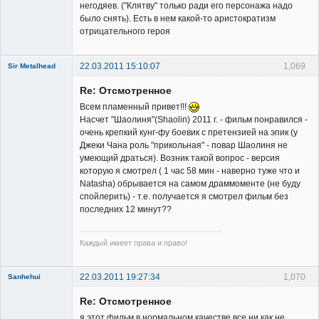
негодяев. ("Клятву" только ради его персонажа надо
было снять). Есть в нем какой-то аристократизм
отрицательного героя
22.03.2011 15:10:07
1,069
Sir Metalhead
Member
Re: Отсмотренное
Неактивен
Всем пламенный привет!!!
Насчет "Шаолиня"(Shaolin) 2011 г. - фильм понравился -
очень крепкий кунг-фу боевик с претензией на эпик (у
Джеки Чана роль "прикольная" - повар Шаолиня не
умеющий драться). Возник такой вопрос - версия
которую я смотрел ( 1 час 58 мин - наверно туже что и
Natasha) обрывается на самом драммоменте (не буду
спойлерить) - т.е. получается я смотрел фильм без
последних 12 минут??
Каждый имеет права и право!
22.03.2011 19:27:34
1,070
Sanhehui
Re: Отсмотренное
я этот фильм в нормальном качестве все ни как не