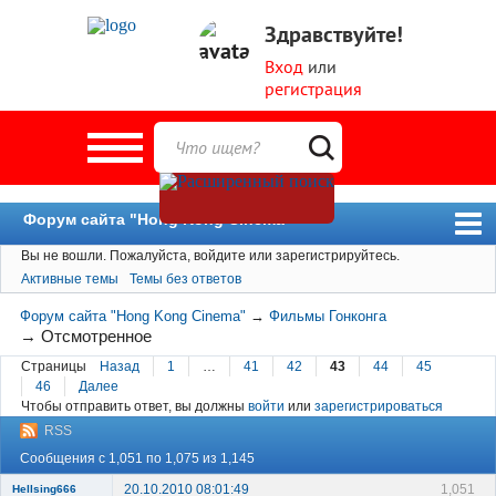
Здравствуйте!
Вход
или
регистрация
Форум сайта "Hong Kong Cinema"
Вы не вошли.
Пожалуйста, войдите или зарегистрируйтесь.
Форум
Активные темы
Темы без ответов
Новости
Форум сайта "Hong Kong Cinema"
→
Фильмы Гонконга
Пользователи
→
Отсмотренное
Страницы
Назад
1
…
41
42
43
44
45
Поиск
46
Далее
Чтобы отправить ответ, вы должны
войти
или
зарегистрироваться
RSS
Сообщения с 1,051 по 1,075 из 1,145
20.10.2010 08:01:49
1,051
Hellsing666