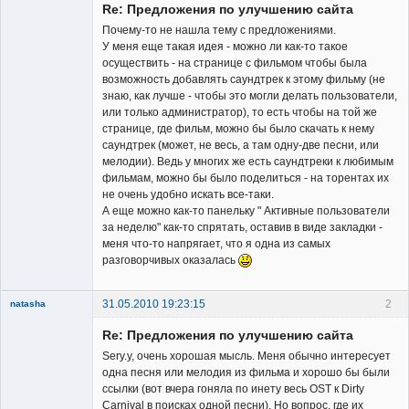
Re: Предложения по улучшению сайта
Почему-то не нашла тему с предложениями.
У меня еще такая идея - можно ли как-то такое
осуществить - на странице с фильмом чтобы была
возможность добавлять саундтрек к этому фильму (не
Member
знаю, как лучше - чтобы это могли делать пользователи,
или только администратор), то есть чтобы на той же
Неактивен
странице, где фильм, можно бы было скачать к нему
саундтрек (может, не весь, а там одну-две песни, или
мелодии). Ведь у многих же есть саундтреки к любимым
фильмам, можно бы было поделиться - на торентах их
не очень удобно искать все-таки.
А еще можно как-то панельку " Активные пользователи
за неделю" как-то спрятать, оставив в виде закладки -
меня что-то напрягает, что я одна из самых
разговорчивых оказалась
31.05.2010 19:23:15
2
natasha
Re: Предложения по улучшению сайта
Sery.y, очень хорошая мысль. Меня обычно интересует
одна песня или мелодия из фильма и хорошо бы были
ссылки (вот вчера гоняла по инету весь OST к Dirty
Carnival в поисках одной песни). Но вопрос, где их