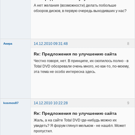
А нет желания (возможности) делать побольше
обзоров дисков, в первую очередь выходивших у нас?
Заблокирован
Неактивен
14.12.2010 09:31:48
8
Акира
Re: Предложения по улучшению сайта
Честно говоря, нет. В принципе, их скопилось полно - в
Total DVD обозревали очень много, но как-то, по-моему,
эта тема не особо интересна здесь.
Владелец
сайта
Неактивен
14.12.2010 10:22:28
9
kosmos87
Re: Предложения по улучшению сайта
Жаль, а на сайте Total DVD где-нибудь можно их
увидеть? Я форум глянул мельком - не нашёл. Может
пропустил.