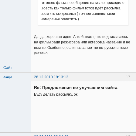
готового фльма сообщение на мыло приходило
Member
.Тоесть как только фильм готов идёт рассылка
Неактивен
всем кто скидовался ( точнее заявлял свои
намеренья оплатить ).
Да, да, хорошая идея. А то бывает, что подписываюсь
на фильм ради режиссера или актеров,а название и не
помню. Особенно, если название не по-русски в теме
указано.
Сайт
28.12.2010 19:13:12
17
Акира
Re: Предложения по улучшению сайта
Буду делать рассылку, ок.
Владелец
сайта
Неактивен