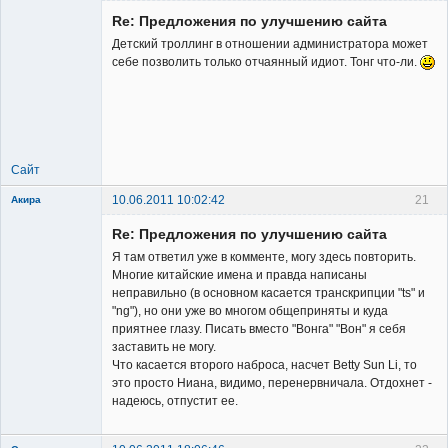
Re: Предложения по улучшению сайта
Детский троллинг в отношении администратора может
себе позволить только отчаянный идиот. Тонг что-ли.
Member
Неактивен
Сайт
10.06.2011 10:02:42
21
Акира
Re: Предложения по улучшению сайта
Я там ответил уже в комменте, могу здесь повторить.
Многие китайские имена и правда написаны
неправильно (в основном касается транскрипции "ts" и
"ng"), но они уже во многом общеприняты и куда
Владелец
приятнее глазу. Писать вместо "Вонга" "Вон" я себя
сайта
заставить не могу.
Неактивен
Что касается второго наброса, насчет Betty Sun Li, то
это просто Ниана, видимо, перенервничала. Отдохнет -
надеюсь, отпустит ее.