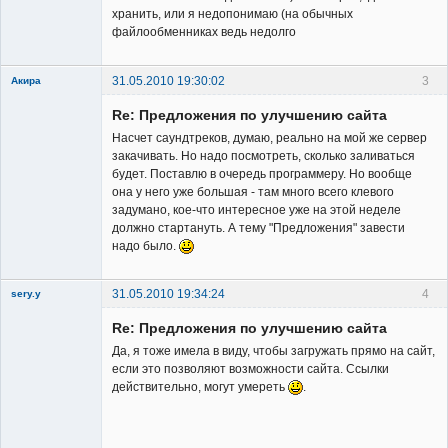
Member
хранить, или я недопонимаю (на обычных
файлообменниках ведь недолго
Неактивен
31.05.2010 19:30:02
3
Акира
Re: Предложения по улучшению сайта
Насчет саундтреков, думаю, реально на мой же сервер
закачивать. Но надо посмотреть, сколько заливаться
будет. Поставлю в очередь программеру. Но вообще
она у него уже большая - там много всего клевого
Владелец
задумано, кое-что интересное уже на этой неделе
сайта
должно стартануть. А тему "Предложения" завести
Неактивен
надо было.
31.05.2010 19:34:24
4
sery.y
Re: Предложения по улучшению сайта
Да, я тоже имела в виду, чтобы загружать прямо на сайт,
если это позволяют возможности сайта. Ссылки
действительно, могут умереть
.
Member
Неактивен