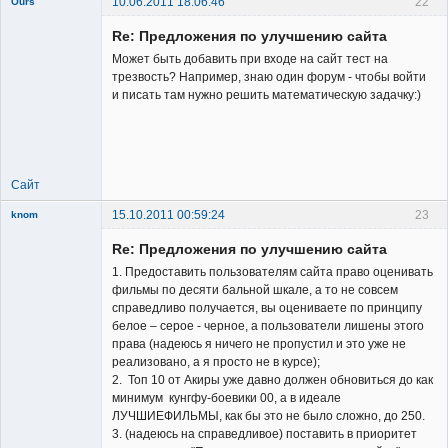
10.06.2011 18:06:46
22
Ours
Re: Предложения по улучшению сайта
Может быть добавить при входе на сайт тест на
трезвость? Например, знаю один форум - чтобы войти
и писать там нужно решить математическую задачку:)
Member
Неактивен
Сайт
15.10.2011 00:59:24
23
knom
Re: Предложения по улучшению сайта
1. Предоставить пользователям сайта право оценивать
фильмы по десяти бальной шкале, а то не совсем
справедливо получается, вы оцениваете по принципу
белое – серое - черное, а пользователи лишены этого
New member
права (надеюсь я ничего не пропустил и это уже не
реализовано, а я просто не в курсе);
Неактивен
2. Топ 10 от Акиры уже давно должен обновиться до как
минимум кунгфу-боевики 00, а в идеале
ЛУЧШИЕФИЛЬМЫ, как бы это не было сложно, до 250.
3. (надеюсь на справедливое) поставить в приоритет