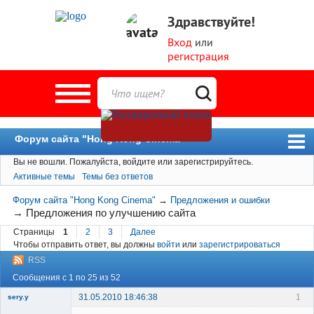
Здравствуйте!
Вход
или
регистрация
Форум сайта "Hong Kong Cinema"
Вы не вошли.
Пожалуйста, войдите или зарегистрируйтесь.
Форум
Активные темы
Темы без ответов
Новости
Форум сайта "Hong Kong Cinema"
→
Предложения и ошибки
Пользователи
→
Предложения по улучшению сайта
Страницы
1
2
3
Далее
Поиск
Чтобы отправить ответ, вы должны
войти
или
зарегистрироваться
RSS
Сообщения с 1 по 25 из 52
31.05.2010 18:46:38
1
sery.y