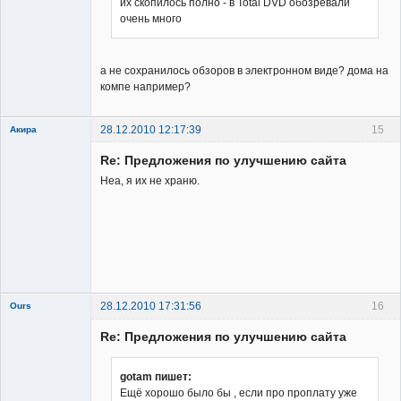
их скопилось полно - в Total DVD обозревали
очень много
Заблокирован
Неактивен
а не сохранилось обзоров в электронном виде? дома на
компе например?
28.12.2010 12:17:39
15
Акира
Re: Предложения по улучшению сайта
Неа, я их не храню.
Владелец
сайта
Неактивен
28.12.2010 17:31:56
16
Ours
Re: Предложения по улучшению сайта
gotam пишет:
Ещё хорошо было бы , если про проплату уже