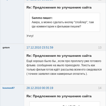
Re: Предложения по улучшению сайта
Sammo пишет:
Акира, а можно сделать кнопку "спойлер", там
где комментарии к фильмам пишем?
Владелец
сайта
Учту!
Неактивен
17.12.2010 23:51:59
13
gotam
Гость
Re: Предложения по улучшению сайта
Ещё хорошо было бы , если про проплату уже готового
фльма сообщение на мыло приходило .Тоесть как
только фильм готов идёт рассылка всем кто скидовался
( точнее заявлял свои намеренья оплатить ).
28.12.2010 00:35:19
14
kosmos87
Re: Предложения по улучшению сайта