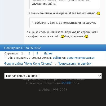
улучшению сайта"
Не очень понимаю, о чем речь. Я все топики читаю.
4. добавлять баллы за комментарии на форуме
А еще за сообщения в чате, переход по страницам и
сам факт захода на сайт.
Не, извините.
Сообщения с 1 по 25 из 52
Страницы
1
2
3
Далее
Чтобы отправить ответ, вы должны
войти
или
зарегистрироваться
Форум сайта "Hong Kong Cinema"
→
Предложения и ошибки
→
Предложения по улучшению сайта
Материал сайта hkcinema.ru защищен
авторским правом. Перепечатка возможна
только при согласовании с автором.
Форум работает на
PunBB
© Akira, 1998-2026