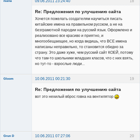
09.06.2011 23:24:40
18
niana
New member
Re: Предложения по улучшению сайта
Неактивен
Хочется пожелать создателям научиться писать
китайские имена на правильном русском, а не на
безграмотной пародии на русский язык. Оформлено и
реализовано все красиво и приятно, и
многообещающее, но когда видишь, что ВСЕ имена
написаны неправильно, то становится обидно за
страну. Это даже хуже, чем русский сайт КОЕЙ, потому
что там-то школьники младших класов, что с них взять,
но тут-то - взрослые люди...
10.06.2011 00:21:30
19
Gloom
Re: Предложения по улучшению сайта
вот это нехилый вброс говна на вентилятор
Member
Неактивен
10.06.2011 07:27:06
20
Grun D