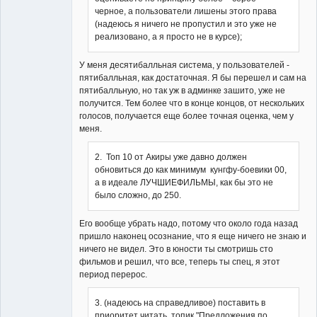
Неактивен
черное, а пользователи лишены этого права
(надеюсь я ничего не пропустил и это уже не
реализовано, а я просто не в курсе);
У меня десятибалльная система, у пользователей -
пятибалльная, как достаточная. Я бы перешел и сам на
пятибалльную, но так уж в админке зашито, уже не
получится. Тем более что в конце концов, от нескольких
голосов, получается еще более точная оценка, чем у
меня.
2. Топ 10 от Акиры уже давно должен
обновиться до как минимум кунгфу-боевики 00,
а в идеале ЛУЧШИЕФИЛЬМЫ, как бы это не
было сложно, до 250.
Его вообще убрать надо, потому что около года назад
пришло наконец осознание, что я еще ничего не знаю и
ничего не видел. Это в юности ты смотришь сто
фильмов и решил, что все, теперь ты спец, я этот
период перерос.
3. (надеюсь на справедливое) поставить в
приоритет читать топик "Предложения по