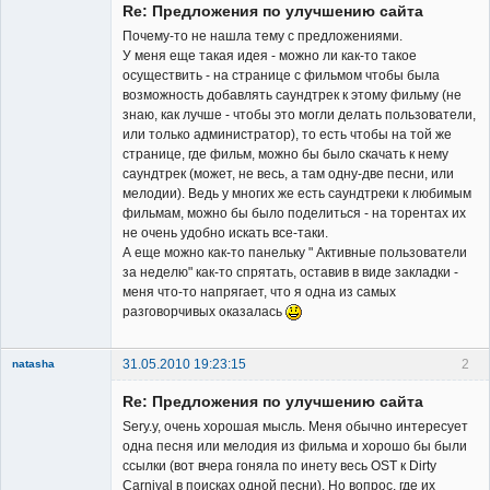
Re: Предложения по улучшению сайта
Почему-то не нашла тему с предложениями.
У меня еще такая идея - можно ли как-то такое
осуществить - на странице с фильмом чтобы была
возможность добавлять саундтрек к этому фильму (не
Member
знаю, как лучше - чтобы это могли делать пользователи,
или только администратор), то есть чтобы на той же
Неактивен
странице, где фильм, можно бы было скачать к нему
саундтрек (может, не весь, а там одну-две песни, или
мелодии). Ведь у многих же есть саундтреки к любимым
фильмам, можно бы было поделиться - на торентах их
не очень удобно искать все-таки.
А еще можно как-то панельку " Активные пользователи
за неделю" как-то спрятать, оставив в виде закладки -
меня что-то напрягает, что я одна из самых
разговорчивых оказалась
31.05.2010 19:23:15
2
natasha
Re: Предложения по улучшению сайта
Sery.y, очень хорошая мысль. Меня обычно интересует
одна песня или мелодия из фильма и хорошо бы были
ссылки (вот вчера гоняла по инету весь OST к Dirty
Carnival в поисках одной песни). Но вопрос, где их