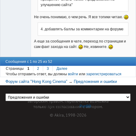
улучшению сайта"
Не очень понимаю, о чем речь. Я все топики читаю.
4. добавлять баллы за комментарии на форуме
А еще за сообщения в чате, переход по страницам и
сам факт захода на сайт.
Не, извините.
Сообщения с 1 по 25 из 52
Страницы
1
2
3
Далее
Чтобы отправить ответ, вы должны
войти
или
зарегистрироваться
Форум сайта "Hong Kong Cinema"
→
Предложения и ошибки
→
Предложения по улучшению сайта
Материал сайта hkcinema.ru защищен
авторским правом. Перепечатка возможна
только при согласовании с автором.
Форум работает на
PunBB
© Akira, 1998-2026