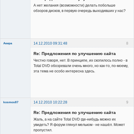
А нет желания (возможности) делать побольше
обзоров дисков, в первую очередь выходивших у нас?
Заблокирован
Неактивен
14.12.2010 09:31:48
8
Акира
Re: Предложения по улучшению сайта
Честно говоря, нет. В принципе, их скопилось полно - в
Total DVD обозревали очень много, но как-то, по-моему,
эта тема не особо интересна здесь.
Владелец
сайта
Неактивен
14.12.2010 10:22:28
9
kosmos87
Re: Предложения по улучшению сайта
Жаль, а на сайте Total DVD где-нибудь можно их
увидеть? Я форум глянул мельком - не нашёл. Может
пропустил.