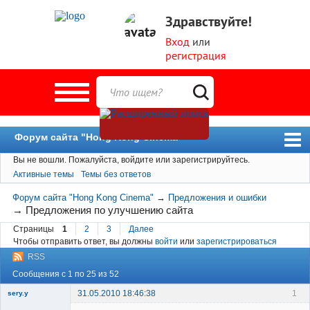
Здравствуйте!
Вход
или
регистрация
Форум сайта "Hong Kong Cinema"
Вы не вошли.
Пожалуйста, войдите или зарегистрируйтесь.
Форум
Активные темы
Темы без ответов
Новости
Форум сайта "Hong Kong Cinema"
→
Предложения и ошибки
Пользователи
→
Предложения по улучшению сайта
Страницы
1
2
3
Далее
Поиск
Чтобы отправить ответ, вы должны
войти
или
зарегистрироваться
RSS
Сообщения с 1 по 25 из 52
31.05.2010 18:46:38
1
sery.y