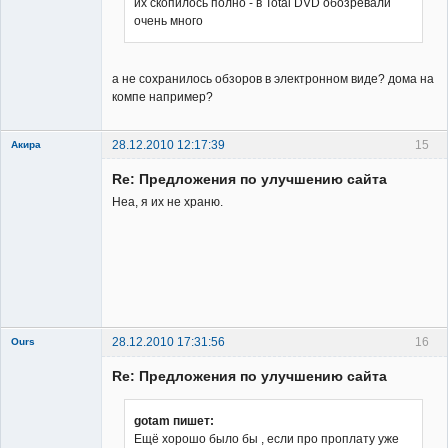
их скопилось полно - в Total DVD обозревали
очень много
Заблокирован
Неактивен
а не сохранилось обзоров в электронном виде? дома на
компе например?
28.12.2010 12:17:39
15
Акира
Re: Предложения по улучшению сайта
Неа, я их не храню.
Владелец
сайта
Неактивен
28.12.2010 17:31:56
16
Ours
Re: Предложения по улучшению сайта
gotam пишет:
Ещё хорошо было бы , если про проплату уже