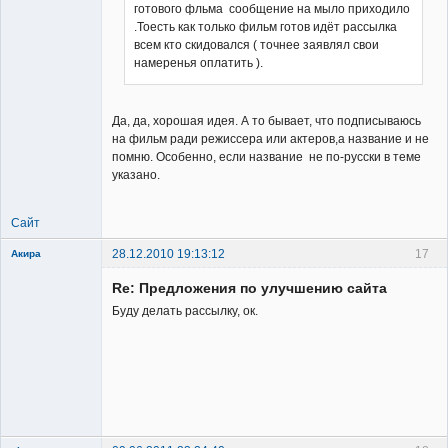
готового фльма сообщение на мыло приходило
Member
.Тоесть как только фильм готов идёт рассылка
Неактивен
всем кто скидовался ( точнее заявлял свои
намеренья оплатить ).
Да, да, хорошая идея. А то бывает, что подписываюсь
на фильм ради режиссера или актеров,а название и не
помню. Особенно, если название не по-русски в теме
указано.
Сайт
28.12.2010 19:13:12
17
Акира
Re: Предложения по улучшению сайта
Буду делать рассылку, ок.
Владелец
сайта
Неактивен