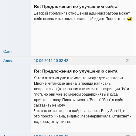
Re: Предложения по улучшению сайта
Детский троллинг в отношении администратора может
себе позволить только отчаянный идиот. Тонг что-ли.
Member
Неактивен
Сайт
10.06.2011 10:02:42
21
Акира
Re: Предложения по улучшению сайта
Я там ответил уже в комменте, могу здесь повторить.
Многие китайские имена и правда написаны
неправильно (в основном касается транскрипции "ts" и
"ng"), но они уже во многом общеприняты и куда
Владелец
приятнее глазу. Писать вместо "Вонга" "Вон" я себя
сайта
заставить не могу.
Неактивен
Что касается второго наброса, насчет Betty Sun Li, то
это просто Ниана, видимо, перенервничала. Отдохнет -
надеюсь, отпустит ее.