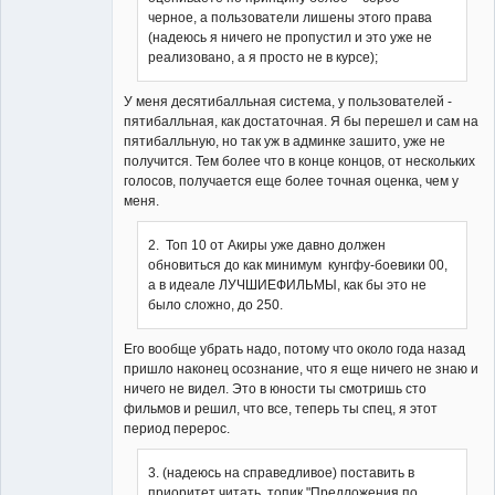
Неактивен
черное, а пользователи лишены этого права
(надеюсь я ничего не пропустил и это уже не
реализовано, а я просто не в курсе);
У меня десятибалльная система, у пользователей -
пятибалльная, как достаточная. Я бы перешел и сам на
пятибалльную, но так уж в админке зашито, уже не
получится. Тем более что в конце концов, от нескольких
голосов, получается еще более точная оценка, чем у
меня.
2. Топ 10 от Акиры уже давно должен
обновиться до как минимум кунгфу-боевики 00,
а в идеале ЛУЧШИЕФИЛЬМЫ, как бы это не
было сложно, до 250.
Его вообще убрать надо, потому что около года назад
пришло наконец осознание, что я еще ничего не знаю и
ничего не видел. Это в юности ты смотришь сто
фильмов и решил, что все, теперь ты спец, я этот
период перерос.
3. (надеюсь на справедливое) поставить в
приоритет читать топик "Предложения по