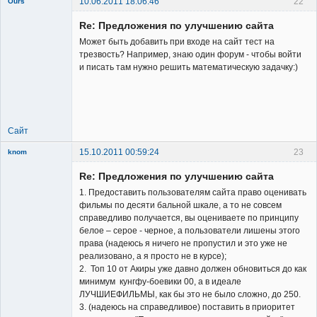
10.06.2011 18:06:46
22
Ours
Re: Предложения по улучшению сайта
Может быть добавить при входе на сайт тест на
трезвость? Например, знаю один форум - чтобы войти
и писать там нужно решить математическую задачку:)
Member
Неактивен
Сайт
15.10.2011 00:59:24
23
knom
Re: Предложения по улучшению сайта
1. Предоставить пользователям сайта право оценивать
фильмы по десяти бальной шкале, а то не совсем
справедливо получается, вы оцениваете по принципу
белое – серое - черное, а пользователи лишены этого
New member
права (надеюсь я ничего не пропустил и это уже не
реализовано, а я просто не в курсе);
Неактивен
2. Топ 10 от Акиры уже давно должен обновиться до как
минимум кунгфу-боевики 00, а в идеале
ЛУЧШИЕФИЛЬМЫ, как бы это не было сложно, до 250.
3. (надеюсь на справедливое) поставить в приоритет