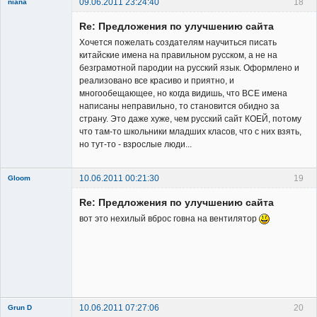
09.06.2011 23:24:40
18
niana
New member
Re: Предложения по улучшению сайта
Неактивен
Хочется пожелать создателям научиться писать
китайские имена на правильном русском, а не на
безграмотной пародии на русский язык. Оформлено и
реализовано все красиво и приятно, и
многообещающее, но когда видишь, что ВСЕ имена
написаны неправильно, то становится обидно за
страну. Это даже хуже, чем русский сайт КОЕЙ, потому
что там-то школьники младших класов, что с них взять,
но тут-то - взрослые люди...
10.06.2011 00:21:30
19
Gloom
Re: Предложения по улучшению сайта
вот это нехилый вброс говна на вентилятор
Member
Неактивен
10.06.2011 07:27:06
20
Grun D