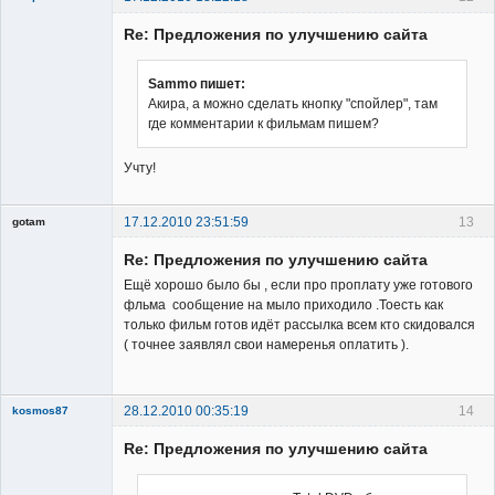
Re: Предложения по улучшению сайта
Sammo пишет:
Акира, а можно сделать кнопку "спойлер", там
где комментарии к фильмам пишем?
Владелец
сайта
Учту!
Неактивен
17.12.2010 23:51:59
13
gotam
Гость
Re: Предложения по улучшению сайта
Ещё хорошо было бы , если про проплату уже готового
фльма сообщение на мыло приходило .Тоесть как
только фильм готов идёт рассылка всем кто скидовался
( точнее заявлял свои намеренья оплатить ).
28.12.2010 00:35:19
14
kosmos87
Re: Предложения по улучшению сайта