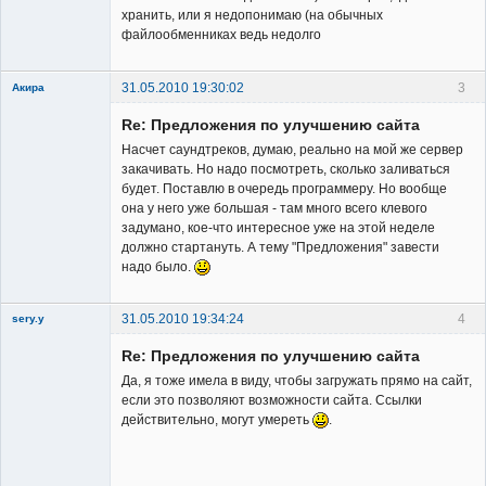
Member
хранить, или я недопонимаю (на обычных
файлообменниках ведь недолго
Неактивен
31.05.2010 19:30:02
3
Акира
Re: Предложения по улучшению сайта
Насчет саундтреков, думаю, реально на мой же сервер
закачивать. Но надо посмотреть, сколько заливаться
будет. Поставлю в очередь программеру. Но вообще
она у него уже большая - там много всего клевого
Владелец
задумано, кое-что интересное уже на этой неделе
сайта
должно стартануть. А тему "Предложения" завести
Неактивен
надо было.
31.05.2010 19:34:24
4
sery.y
Re: Предложения по улучшению сайта
Да, я тоже имела в виду, чтобы загружать прямо на сайт,
если это позволяют возможности сайта. Ссылки
действительно, могут умереть
.
Member
Неактивен