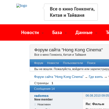
Все о кино Гонконга,
Китая и Тайваня
Новости
База
Данные
Т
Форум сайта "Hong Kong Cinema"
Все о кино Гонконга, Китая и Тайваня
Форум
Новости
Пользователи
Поиск
Вы не вошли.
Пожалуйста, войдите или зарегистриру
→
Форум сайта "Hong Kong Cinema"
→
Где взять
Страницы
1
Сообщения 14
radomss
06.08.2010 09:05
New member
Re: Фильм
Неактивен