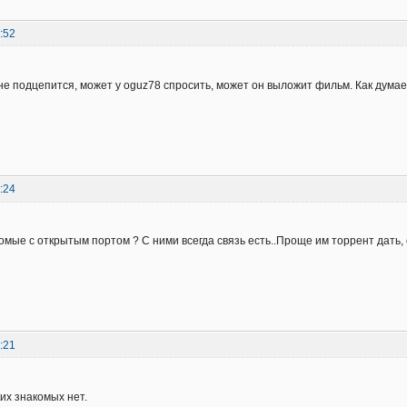
:52
 не подцепится, может у oguz78 спросить, может он выложит фильм. Как дума
:24
комые с открытым портом ? С ними всегда связь есть..Проще им торрент дать,
:21
их знакомых нет.