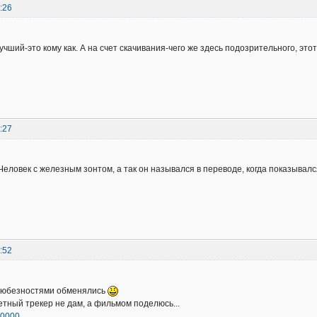
:26
учший-это кому как. А на счет скачивания-чего же здесь подозрительного, эт
:27
Человек с железным зонтом, а так он назывался в переводе, когда показывался
:52
 любезностями обменялись
етный трекер не дам, а фильмом поделюсь...
540000