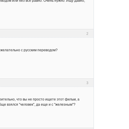
еводом или без все равно. Очень нужно. Ищу давно,
2
) желательно с русским переводом?
3
ительно, что вы не просто ищете этот фильм, а
ще взялся "человек", да еще и с "железным"?