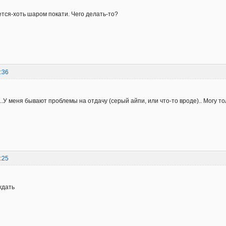
ется-хоть шаром покати. Чего делать-то?
:36
...У меня бывают проблемы на отдачу (серый айпи, или что-то вроде).. Могу 
:25
ждать