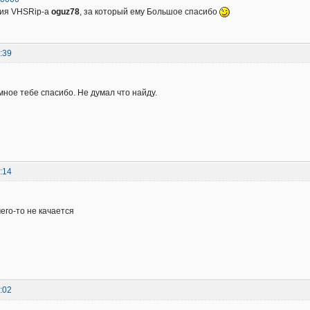
сия VHSRip-а
oguz78
, за который ему Большое спасибо
:39
мное тебе спасибо. Не думал что найду.
:14
его-то не качается
:02