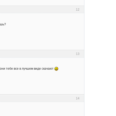
12
ешь?
13
 они тебе все в лучшем виде скачают
14