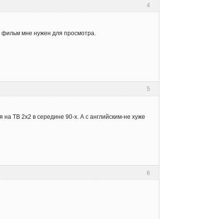
4
от фильм мне нужен для просмотра.
5
 на ТВ 2х2 в середине 90-х. А с английским-не хуже
6