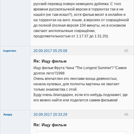
русский перевод поверх немецкого дубляжа. С того
времени русскоязычной версии в торрентах так и не
нашёл (не там искал?), хотя фильм висит в онлайне и
на торрентах на англ. языке, в версиях от сокращённой
до полной (полная версия 104 минуты, но в основном
сватают англоязычные сокращёнки,
продолжительностью от 1:17:37 до 1:31:20).
20.09.2017 05:25:08
45
kuperton
New member
Re: Ищу фильм
Неактивен
Ищу фильм Фрута Чана "The Longest Summer"/ "Самое
долгое лето"/1998
Очень впечатлен его лентами конца девяностых,
начала нулевых, для полноты картины не хватает
только знакомства с этой.
Буду очень благодарен, если кто-нибудь подскажет, где
его можно найти или поделится самим фильмом!
20.09.2017 20:33:29
46
Акира
Re: Ищу фильм