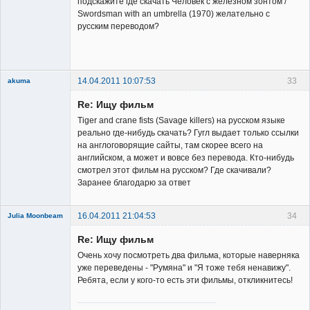
подскажите где скачать Человек с железном зонтом /
Swordsman with an umbrella (1970) желательно с
русским переводом?
14.04.2011 10:07:53
33
akuma
New member
Re: Ищу фильм
Неактивен
Tiger and crane fists (Savage killers) на русском языке
реально где-нибудь скачать? Гугл выдает только ссылки
на англоговорящие сайты, там скорее всего на
английском, а может и вовсе без перевода. Кто-нибудь
смотрел этот фильм на русском? Где скачивали?
Заранее благодарю за ответ
16.04.2011 21:04:53
34
Julia Moonbeam
Re: Ищу фильм
Очень хочу посмотреть два фильма, которые наверняка
уже переведены - "Румяна" и "Я тоже тебя ненавижу".
Ребята, если у кого-то есть эти фильмы, откликнитесь!
Member