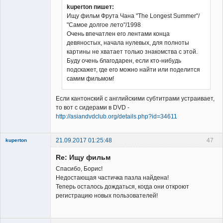
kuperton пишет:
Ищу фильм Фрута Чана "The Longest Summer"/
"Самое долгое лето"/1998
Владелец
Очень впечатлен его лентами конца
сайта
девяностых, начала нулевых, для полноты
Неактивен
картины не хватает только знакомства с этой.
Буду очень благодарен, если кто-нибудь
подскажет, где его можно найти или поделится
самим фильмом!
Если кантонский с английскими субтитрами устраивает,
то вот с сидерами в DVD -
http://asiandvdclub.org/details.php?id=34611
21.09.2017 01:25:48
47
kuperton
New member
Re: Ищу фильм
Неактивен
Спасибо, Борис!
Недостающая частичка пазла найдена!
Теперь осталось дождаться, когда они откроют
регистрацию новых пользователей!