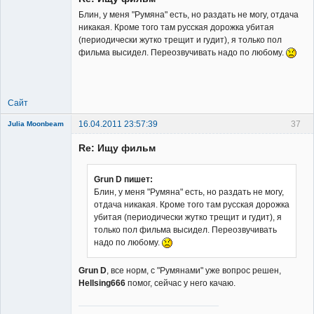
Блин, у меня "Румяна" есть, но раздать не могу, отдача
никакая. Кроме того там русская дорожка убитая
(периодически жутко трещит и гудит), я только пол
фильма высидел. Переозвучивать надо по любому.
Member
Неактивен
Сайт
16.04.2011 23:57:39
37
Julia Moonbeam
Re: Ищу фильм
Grun D пишет:
Блин, у меня "Румяна" есть, но раздать не могу,
отдача никакая. Кроме того там русская дорожка
Member
убитая (периодически жутко трещит и гудит), я
Неактивен
только пол фильма высидел. Переозвучивать
надо по любому.
Grun D
, все норм, с "Румянами" уже вопрос решен,
Hellsing666
помог, сейчас у него качаю.