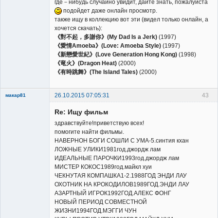
где－нибудь случайно увидит, дайте знать, пожалуйста
Неактивен
подойдет даже онлайн просмотр.
также ищу в коллекцию вот эти (видел только онлайн, а
хочется скачать):
《對不起，多謝你》(My Dad Is a Jerk)
(1997)
《愛情Amoeba》(Love: Amoeba Style)
(1997)
《新戀愛世紀》(Love Generation Hong Kong)
(1998)
《竜火》(Dragon Heat)
(2000)
《有時跳舞》(The Island Tales)
(2000)
26.10.2015 07:05:31
43
макар81
New member
Re: Ищу фильм
Неактивен
здравствуйте!приветствую всех!
помогите найти фильмы.
НАВЕРНОН БОГИ СОШЛИ С УМА-5.синтия кхан
ЛОЖНЫЕ УЛИКИ1981год.джордж лам
ИДЕАЛЬНЫЕ ПАРОЧКИ1993год.джордж лам
МИСТЕР КОКОС1989год.майкл хуи
ЧЕКНУТАЯ КОМПАШКА1-2.1988ГОД ЭНДИ ЛАУ
ОХОТНИК НА КРОКОДИЛОВ1989ГОД.ЭНДИ ЛАУ
АЗАРТНЫЙ ИГРОК1992ГОД.АЛЕКС ФОНГ
НОВЫЙ ПЕРИОД СОВМЕСТНОЙ
ЖИЗНИ1994ГОД.МЭГГИ ЧУН