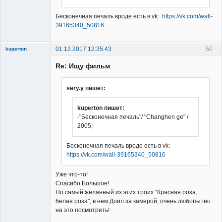
Member
Бесконечная печаль вроде есть в vk:
https://vk.com/wall-
Неактивен
39165340_50816
01.12.2017 12:35:43
50
kuperton
New member
Re: Ищу фильм
Неактивен
sery.y пишет:
kuperton пишет:
-"Бесконечная печаль"/ "Changhen ge" /
2005;
Бесконечная печаль вроде есть в vk:
https://vk.com/wall-39165340_50816
Уже что-то!
Спасибо Большое!
Но самый желанный из этих троих "Красная роза,
белая роза", в нем Доил за камерой, очень любопытно
на это посмотреть!