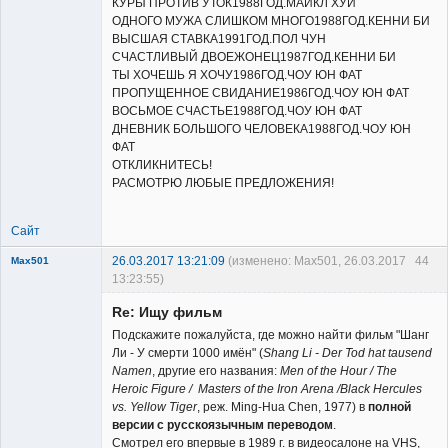
КУРЫ ПРОТИВ УТОК1988ГОД.МАЙКЛ ХУИ
ОДНОГО МУЖА СЛИШКОМ МНОГО1988ГОД.КЕННИ БИ
ВЫСШАЯ СТАВКА1991ГОД.ПОЛ ЧУН
СЧАСТЛИВЫЙ ДВОЕЖОНЕЦ1987ГОД.КЕННИ БИ
ТЫ ХОЧЕШЬ Я ХОЧУ1986ГОД.ЧОУ ЮН ФАТ
ПРОПУЩЕННОЕ СВИДАНИЕ1986ГОД.ЧОУ ЮН ФАТ
ВОСЬМОЕ СЧАСТЬЕ1988ГОД.ЧОУ ЮН ФАТ
ДНЕВНИК БОЛЬШОГО ЧЕЛОВЕКА1988ГОД.ЧОУ ЮН
ФАТ
ОТКЛИКНИТЕСЬ!
РАСМОТРЮ ЛЮБЫЕ ПРЕДЛОЖЕНИЯ!
Сайт
26.03.2017 13:21:09
(изменено: Max501, 26.03.2017
44
Max501
13:23:55)
New member
Re: Ищу фильм
Неактивен
Подскажите пожалуйста, где можно найти фильм "Шанг
Ли - У смерти 1000 имён" (
Shang Li - Der Tod hat tausend
Namen
, другие его названия:
Men of the Hour / The
Heroic Figure / Masters of the Iron Arena /Black Hercules
vs. Yellow Tiger
, реж. Ming-Hua Chen, 1977) в
полной
версии с русскоязычным переводом
.
Смотрел его впервые в 1989 г. в видеосалоне на VHS,