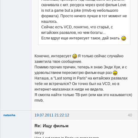
Member
скачивала с кит. ресурса через qvod фильм Love
Неактивен
is not a game but a joke (rmvb-ку небольшого
формата). Просто ничего лучше в тот момент не
нашлось.
Сейчас есть VCD, понятно, что старьё, с
китайских развалов, но чем богаты...
Если вдруг еще интересует такое, дай знать
Конечно, интересует
Я только сейчас случайно
заметила твое сообщение.
Помимо прочих причин, теперь я знаю Энди Хуи, и с
удовольствием пересмотрю фильм еще раз
Наташа, а "Last somg in Paris" на китайских развалах
тебе не встречался? Он точно был на VCD, но в
интернет-магазинах я нигде не видела.
Я смогла найти только ТВ-рип (или как это называется)
rmvb.
19.07.2011 21:22:12
40
natasha
Re: Ищу фильм
sery.y