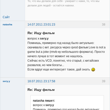
То, что мы делаем для себя - умирает с нами, то, что мы
делаем для людей - остаётся навеки.
Сайт
14.07.2011 23:01:23
38
natasha
Re: Ищу фильм
вопрос к
sery.y
Помнишь, примерно год назад было актуально:
скачивала с кит. ресурса через qvod фильм Love is not a
game but a joke (rmvb-ку небольшого формата). Просто
Member
ничего лучше в тот момент не нашлось.
Сейчас есть VCD, понятно, что старьё, с китайских
Неактивен
развалов, но чем богаты...
Если вдруг еще интересует такое, дай знать
18.07.2011 23:17:58
39
sery.y
Re: Ищу фильм
natasha пишет:
вопрос к
sery.y
Помнишь, примерно год назад было актуально: