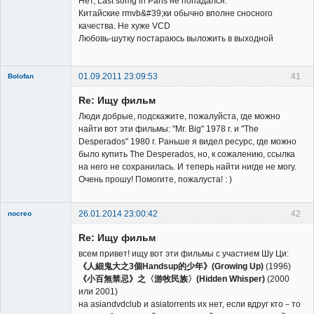
Нет, Last somg in Paris не попадался.
Китайские rmvb&#39;ки обычно вполне сносного
качества. Не хуже VCD
Member
Любовь-шутку постараюсь выложить в выходной
Неактивен
01.09.2011 23:09:53
41
Bolofan
New member
Re: Ищу фильм
Неактивен
Люди добрые, подскажите, пожалуйста, где можно
найти вот эти фильмы: "Mr. Big" 1978 г. и "The
Desperados" 1980 г. Раньше я видел ресурс, где можно
было купить The Desperados, но, к сожалению, ссылка
на него не сохранилась. И теперь найти нигде не могу.
Очень прошу! Помогите, пожалуста! : )
26.01.2014 23:00:42
42
nocreo
Re: Ищу фильм
всем привет! ищу вот эти фильмы с участием Шу Ци:
《人細鬼大之3個Handsup的少年》(Growing Up)
(1996)
《小百無禁忌》之〈游牧民族〉(Hidden Whisper)
(2000
или 2001)
New member
на asiandvdclub и asiatorrents их нет, если вдруг кто－то