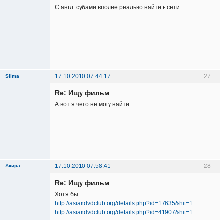
С англ. субами вполне реально найти в сети.
Владелец
сайта
Неактивен
17.10.2010 07:44:17
27
Slima
Re: Ищу фильм
А вот я чето не могу найти.
New member
Неактивен
17.10.2010 07:58:41
28
Акира
Re: Ищу фильм
Хотя бы
http://asiandvdclub.org/details.php?id=17635&hit=1
http://asiandvdclub.org/details.php?id=41907&hit=1