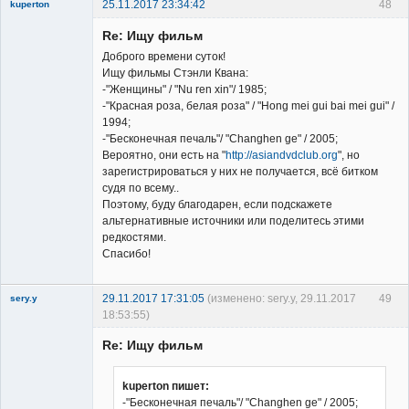
25.11.2017 23:34:42
48
kuperton
New member
Re: Ищу фильм
Неактивен
Доброго времени суток!
Ищу фильмы Стэнли Квана:
-"Женщины" / "Nu ren xin"/ 1985;
-"Красная роза, белая роза" / "Hong mei gui bai mei gui" /
1994;
-"Бесконечная печаль"/ "Changhen ge" / 2005;
Вероятно, они есть на "
http://asiandvdclub.org
", но
зарегистрироваться у них не получается, всё битком
судя по всему..
Поэтому, буду благодарен, если подскажете
альтернативные источники или поделитесь этими
редкостями.
Спасибо!
29.11.2017 17:31:05
(изменено: sery.y, 29.11.2017
49
sery.y
18:53:55)
Re: Ищу фильм
kuperton пишет:
-"Бесконечная печаль"/ "Changhen ge" / 2005;