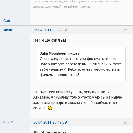
То, что мы делаем для себя - умирает с нами, то, что мы
Неактивен
делаем для людей - остаётся навеки.
Сайт
16.04.2011 23:27:12
35
suzuki
Re: Ищу фильм
Julia Moonbeam пишет:
Очень хочу посмотреть два фильма, которые
наверняка уже переведены - "Румяна" и "Я тоже
Member
тебя ненавижу". Ребята, если у кого-то есть эти
Неактивен
фильмы, откликнитесь!
"Я тоже тебя ненавижу" есть, могу выложить на
Азиатеке. А "Румяна" точно кто-то у Акиры на нынче
закрытом трекере выкладывал, я бы сейчас тоже
скачала
16.04.2011 23:49:19
36
Grun D
Re: Ищу фильм