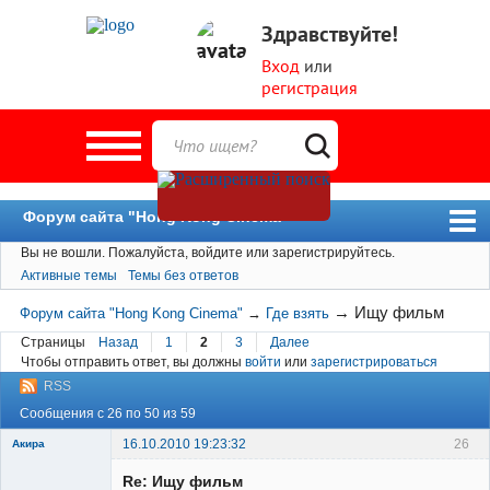
Здравствуйте!
Вход
или
регистрация
Форум сайта "Hong Kong Cinema"
Вы не вошли.
Пожалуйста, войдите или зарегистрируйтесь.
Форум
Активные темы
Темы без ответов
Новости
→
Ищу фильм
Форум сайта "Hong Kong Cinema"
→
Где взять
Пользователи
Страницы
Назад
1
2
3
Далее
Чтобы отправить ответ, вы должны
войти
или
зарегистрироваться
Поиск
RSS
Сообщения с 26 по 50 из 59
16.10.2010 19:23:32
26
Акира
Re: Ищу фильм