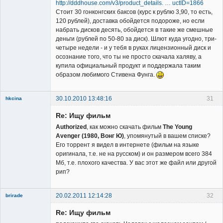
http://dddhouse.com/v3/product_details. … uctID=1866
Стоит 30 гонконгских баксов (курс к рублю 3,90, то есть,
120 рублей), доставка обойдется подороже, но если
набрать дисков десять, обойдется в такие же смешные
деньги (рублей по 50-80 за диск). Шлют куда угодно, три-
четыре недели - и у тебя в руках лицензионный диск и
осознание того, что ты не просто скачала халяву, а
купила официальный продукт и поддержала таким
образом любимого Стивена Фунга.
30.10.2010 13:48:16
31
hkcina
New member
Re: Ищу фильм
Неактивен
Authorized
, как можно скачать фильм
The Young
Avenger (1980, Вонг Ю)
, упомянутый в вашем списке?
Его торрент я видел в интeрнете (фильм на языке
оригинала, т.е. не на русском) и он размером всего 384
Мб, т.е. плохого качества. У вас этот же файл или другой
рип?
20.02.2011 12:14:28
32
brirade
Member
Re: Ищу фильм
Неактивен