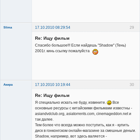
Владелец
сайта
Неактивен
17.10.2010 08:29:54
29
Slima
Re: Ищу фильм
Спасибо большое!!! Если найдешь "Shadow" (Тень)
2001г. кинь ссылку пожалуйста
New member
Неактивен
17.10.2010 10:19:44
30
Акира
Re: Ищу фильм
Я специально искать не буду, извините.
Все
основные ресурсы с китайскими фильмами известны -
asiandvdclub.org, asiatorrents.com, cinemageddon.net и
так далее.
Владелец
Тем более что всегда можно поступить, как я - купить
сайта
диск в гонконгском онлайн-магазине за смешные деньги.
Неактивен
Shadow, например, вот здесь валяется -