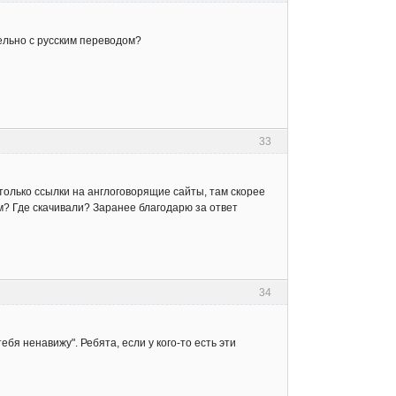
тельно с русским переводом?
33
ет только ссылки на англоговорящие сайты, там скорее
ом? Где скачивали? Заранее благодарю за ответ
34
бя ненавижу". Ребята, если у кого-то есть эти