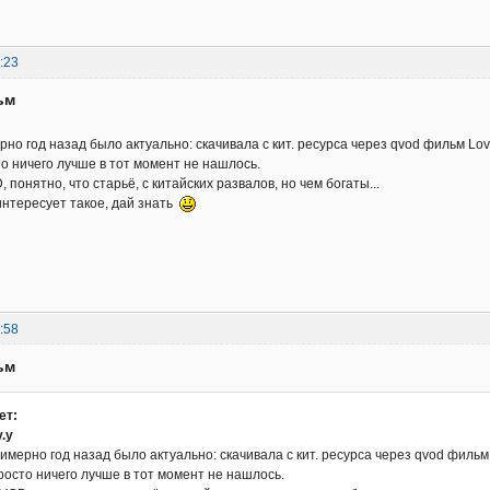
:23
ьм
о год назад было актуально: скачивала с кит. ресурса через qvod фильм Love 
о ничего лучше в тот момент не нашлось.
 понятно, что старьё, с китайских развалов, но чем богаты...
интересует такое, дай знать
:58
ьм
ет:
y.y
мерно год назад было актуально: скачивала с кит. ресурса через qvod фильм L
росто ничего лучше в тот момент не нашлось.