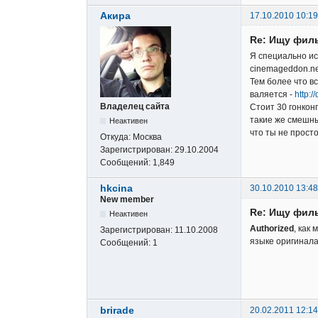
Акира
17.10.2010 10:19
Re: Ищу фил
Я специально ис
cinemageddon.net
Тем более что вс
валяется -
http:
Владелец сайта
Стоит 30 гонконг
такие же смешные
Неактивен
что ты не прост
Откуда:
Москва
Зарегистрирован:
29.10.2004
Сообщений:
1,849
hkcina
30.10.2010 13:48
New member
Re: Ищу фил
Неактивен
Authorized
, как
Зарегистрирован:
11.10.2008
языке оригинала,
Сообщений:
1
brirade
20.02.2011 12:14