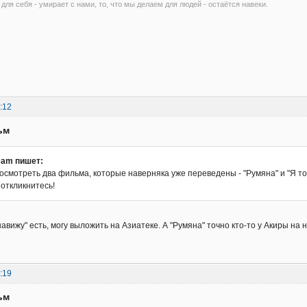
 для себя - умирает с нами, то, что мы делаем для людей - остаётся навеки.
:12
ьм
eam пишет:
осмотреть два фильма, которые наверняка уже переведены - "Румяна" и "Я тож
откликнитесь!
навижу" есть, могу выложить на Азиатеке. А "Румяна" точно кто-то у Акиры на
:19
ьм