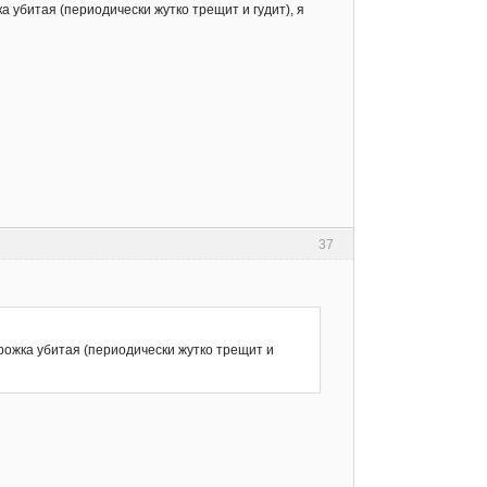
ка убитая (периодически жутко трещит и гудит), я
37
дорожка убитая (периодически жутко трещит и