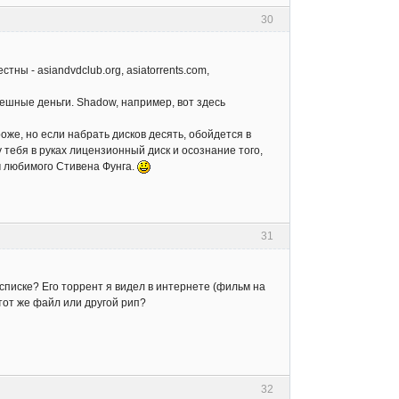
30
ны - asiandvdclub.org, asiatorrents.com,
смешные деньги. Shadow, например, вот здесь
ороже, но если набрать дисков десять, обойдется в
у тебя в руках лицензионный диск и осознание того,
м любимого Стивена Фунга.
31
списке? Его торрент я видел в интeрнете (фильм на
 этот же файл или другой рип?
32