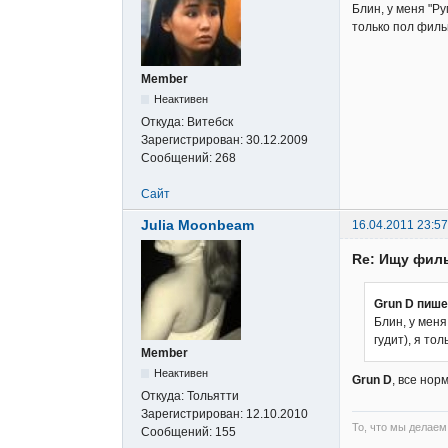
Блин, у меня "Ру
только пол филь
Member
Неактивен
Откуда:
Витебск
Зарегистрирован:
30.12.2009
Сообщений:
268
Сайт
Julia Moonbeam
16.04.2011 23:57
Re: Ищу фил
Grun D пише
Блин, у меня
гудит), я то
Member
Неактивен
Grun D
, все нор
Откуда:
Тольятти
Зарегистрирован:
12.10.2010
То, что мы делаем
Сообщений:
155