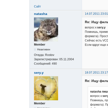
Сайт
natasha
14.07.2011 23:01
Re: Ищу фил
вопрос к
sery.y
Помнишь, примерн
формата). Прост
Сейчас есть VCD,
Member
Если вдруг еще 
Неактивен
Откуда:
Rostov
Зарегистрирован:
05.11.2004
Сообщений:
490
sery.y
18.07.2011 23:17
Re: Ищу фил
natasha пиш
вопрос к
ser
Помнишь, при
Member
формата). П