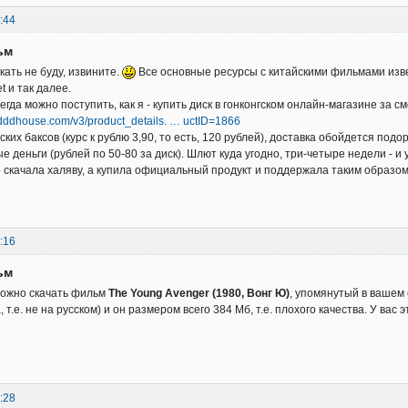
:44
ьм
кать не буду, извините.
Все основные ресурсы с китайскими фильмами извест
 и так далее.
егда можно поступить, как я - купить диск в гонконгском онлайн-магазине за 
//dddhouse.com/v3/product_details. … uctID=1866
ских баксов (курс к рублю 3,90, то есть, 120 рублей), доставка обойдется под
 деньги (рублей по 50-80 за диск). Шлют куда угодно, три-четыре недели - и 
о скачала халяву, а купила официальный продукт и поддержала таким образо
:16
ьм
 можно скачать фильм
The Young Avenger (1980, Вонг Ю)
, упомянутый в вашем 
 т.е. не на русском) и он размером всего 384 Мб, т.е. плохого качества. У вас
:28