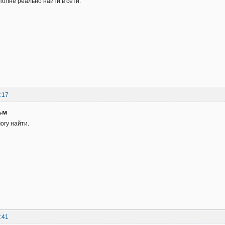
полне реально найти в сети.
:17
ьм
могу найти.
:41