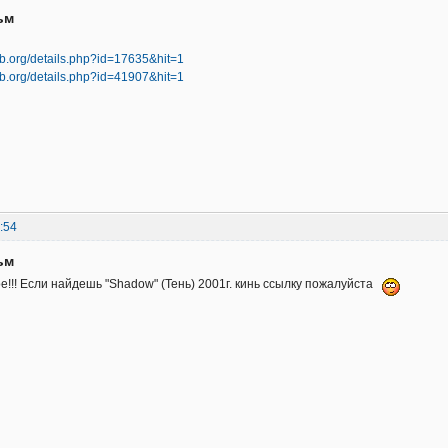
ьм
ub.org/details.php?id=17635&hit=1
ub.org/details.php?id=41907&hit=1
:54
ьм
!!! Если найдешь "Shadow" (Тень) 2001г. кинь ссылку пожалуйста