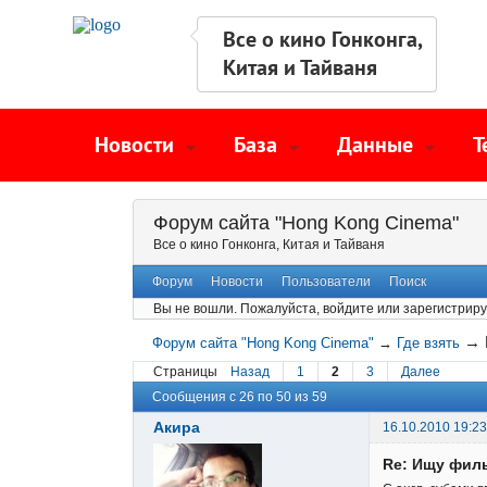
Все о кино Гонконга,
Китая и Тайваня
Новости
База
Данные
Т
Форум сайта "Hong Kong Cinema"
Все о кино Гонконга, Китая и Тайваня
Форум
Новости
Пользователи
Поиск
Вы не вошли.
Пожалуйста, войдите или зарегистриру
→
Форум сайта "Hong Kong Cinema"
→
Где взять
Страницы
Назад
1
2
3
Далее
Сообщения с 26 по 50 из 59
Акира
16.10.2010 19:23
Re: Ищу фил