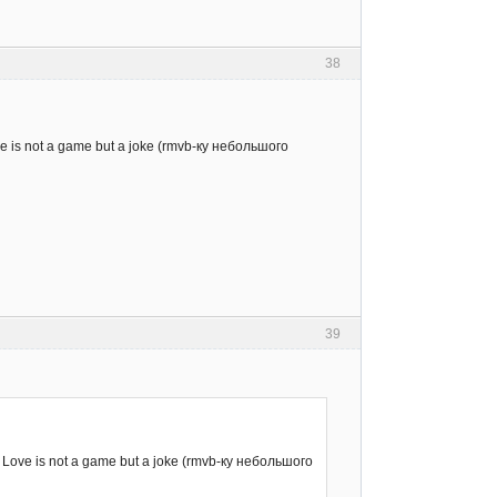
38
is not a game but a joke (rmvb-ку небольшого
39
ove is not a game but a joke (rmvb-ку небольшого