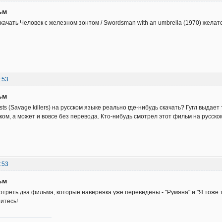
ьм
скачать Человек с железном зонтом / Swordsman with an umbrella (1970) жела
:53
ьм
fists (Savage killers) на русском языке реально где-нибудь скачать? Гугл выда
ском, а может и вовсе без перевода. Кто-нибудь смотрел этот фильм на русск
:53
ьм
отреть два фильма, которые наверняка уже переведены - "Румяна" и "Я тоже те
итесь!