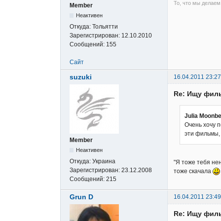
То, что мы делаем
Member
Неактивен
Откуда:
Тольятти
Зарегистрирован:
12.10.2010
Сообщений:
155
Сайт
suzuki
16.04.2011 23:27
Re: Ищу фил
Julia Moonb
Очень хочу п
эти фильмы, 
Member
Неактивен
Откуда:
Украина
"Я тоже тебя не
Зарегистрирован:
23.12.2008
тоже скачала
Сообщений:
215
Grun D
16.04.2011 23:49
Re: Ищу фил