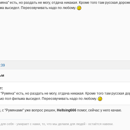
мяна" есть, но раздать не могу, отдача никакая. Кроме того там русская дорож
ма высидел. Переозвучивать надо по любому.
:39
ьм
т:
 "Румяна" есть, но раздать не могу, отдача никакая. Кроме того там русская 
лько пол фильма высидел. Переозвучивать надо по любому.
м, с "Румянами" уже вопрос решен,
Hellsing666
помог, сейчас у него качаю.
 для себя - умирает с нами, то, что мы делаем для людей - остаётся навеки.