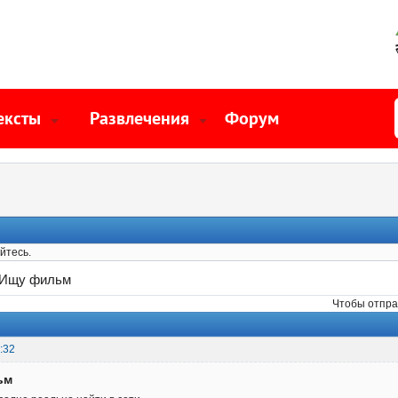
ексты
Развлечения
Форум
йтесь.
Ищу фильм
Чтобы отпра
:32
ьм