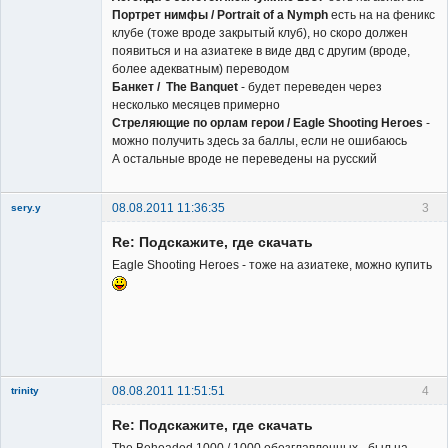
Портрет нимфы / Portrait of a Nymph
есть на на феникс
клубе (тоже вроде закрытый клуб), но скоро должен
появиться и на азиатеке в виде двд с другим (вроде,
Заблокирован
более адекватным) переводом
Банкет / The Banquet
- будет переведен через
Неактивен
несколько месяцев примерно
Стреляющие по орлам герои / Eagle Shooting Heroes
-
можно получить здесь за баллы, если не ошибаюсь
А остальные вроде не переведены на русский
08.08.2011 11:36:35
3
sery.y
Re: Подскажите, где скачать
Eagle Shooting Heroes - тоже на азиатеке, можно купить
Member
Неактивен
08.08.2011 11:51:51
4
trinity
Re: Подскажите, где скачать
The Beheaded 1000 / 1000 обезглавленных - был на