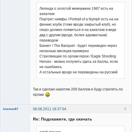
Легенда о золотой жемчужине 1987 есть на
азиатеке
Портрет нимфы / Portrait of a Nymph есть на на
феникс клубе (тоже вроде закрытый клуб), но
скоро должен появиться и на азиатеке в виде
двд с другим (вроде, более адекватным)
переводом
Банкет / The Banquet - будет переведен через
несколько месяцев примерно
Стреляющие по орлам герои / Eagle Shooting
Heroes - можно получить здесь за баллы, если
не ошибаюсь
А остальные вроде не переведены на русский
Так и сделаю накоплю 200 баллов и буду стрелять по
орлам
08.08.2011 18:37:04
8
kosmos87
Re: Подскажите, где скачать