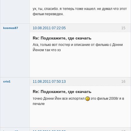
Неактивен
ух, ты, спасибо. я теперь тоже нашел. не думал что этот
фильм переведен.
10.08.2011 07:22:05
15
kosmos87
Re: Подскажите, где скачать
Ага, только вот постер и описание от фильма с Донни
Йеном так что хз
Заблокирован
Неактивен
11.08.2011 07:50:13
16
crio1
Member
Re: Подскажите, где скачать
Неактивен
точно Донни Йен все испортил
это фильм 2008г я в
печале