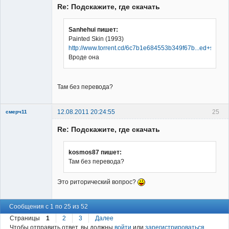
Re: Подскажите, где скачать
Sanhehui пишет:
Painted Skin (1993)
http://www.torrent.cd/6c7b1e684553b349f67b...ed+skin.to
Заблокирован
Вроде она
Неактивен
Там без перевода?
12.08.2011 20:24:55
25
смерч11
Member
Re: Подскажите, где скачать
Неактивен
kosmos87 пишет:
Там без перевода?
Это риторический вопрос?
Сообщения с 1 по 25 из 52
Страницы
1
2
3
Далее
Чтобы отправить ответ, вы должны
войти
или
зарегистрироваться