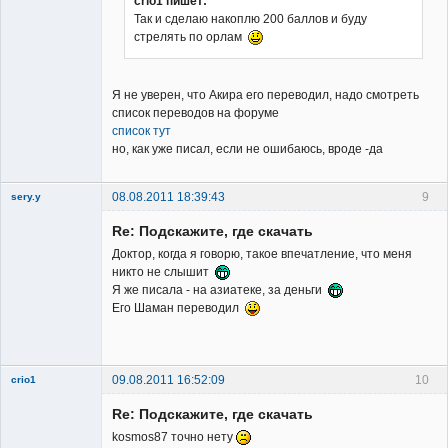
crio1 пишет:
Так и сделаю накоплю 200 баллов и буду
стрелять по орлам
Заблокирован
Неактивен
Я не уверен, что Акира его переводил, надо смотреть
список переводов на форуме
список тут
но, как уже писал, если не ошибаюсь, вроде -да
08.08.2011 18:39:43
9
sery.y
Re: Подскажите, где скачать
Доктор, когда я говорю, такое впечатление, что меня
никто не слышит
Я же писала - на азиатеке, за деньги
Его Шаман переводил
Member
Неактивен
09.08.2011 16:52:09
10
crio1
Member
Re: Подскажите, где скачать
Неактивен
kosmos87 точно нету