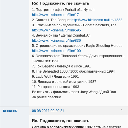
Re: Подскажите, где скачать
Неактивен
1. Портрет нимфы / Portrait of a Nymph
http://www.hkcinema.ru/film/17
2. Банкет / The Banquet
http://www.hkcinema.ru/film/1332
3. Охотники за привидениями / Ghost Snatchers, The
http://www.hkcinema.ru/film/595
4. Вечная битва / Eternal Combat, An
http://www.hkcinema.ru/film/836
5. Стреляющие по орлам герои / Eagle Shooting Heroes
http://www.hkcinema.ru/film/100
6. Demoness from Thousand Years / Демонстрационность
Тысячи Лет 1990
7. Fox Legend / Легенда о Лисе 1991
8. The Beheaded 1000 / 1000 обезглавленных 1994
9. Lady Wolf / Леди волк 1991
10. Легенда о золотой жемчужине 1987
11. Раскрашенная кожа 1993
Во всех этих фильмах играет Joey Wang / Джой Ван
За ранее спасибо.
08.08.2011 09:20:21
2
kosmos87
Re: Подскажите, где скачать
Легенда о золотой жемчужине 1987
есть на азиатеке