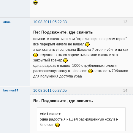
Неактивен
10.08.2011 05:22:33
13
crio1
Member
Re: Подскажите, где скачать
Неактивен
помогите скачать фильм "стреляющие по орлам герои"
все перерыл ничего не нашел
а как скачать у господина Шамана ? ото я нуб что да как
неделю пытался зарегиться и мне сказали что
закрытый трекер
одна радость я нашел 1000 отрубленных голов и
раскрашенную кожу в i-kino.com
осталость 70баллов
для получения доступа ураа
10.08.2011 05:37:05
14
kosmos87
Re: Подскажите, где скачать
crio1 пишет:
одна радость я нашел раскрашенную кожу в i-
kino.com
Заблокирован