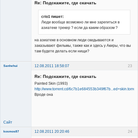
Re: Подскажите, где скачать
Неактивен
crio1 пишет:
Люди вообще возможно ли мне зарегиться в
азиатеке трекер ? если да каким образом ?
на азиатеке в основном люди скидываются и
заказывают фильмы, также как и здесь у Акиры, что вы
там будете делать если нищи?
12.08.2011 18:58:07
23
Sanhehui
Re: Подскажите, где скачать
Painted Skin (1993)
http://www.torrent.cd/6c7b1e684553b349f67b...ed+skin.torren
Вроде она
Member
Неактивен
Сайт
12.08.2011 20:20:46
24
kosmos87