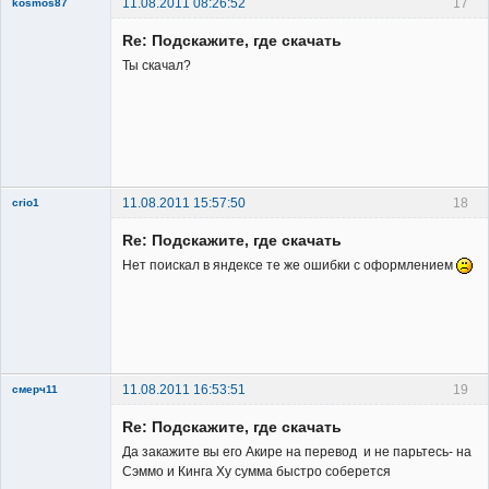
11.08.2011 08:26:52
17
kosmos87
Re: Подскажите, где скачать
Ты скачал?
Заблокирован
Неактивен
11.08.2011 15:57:50
18
crio1
Member
Re: Подскажите, где скачать
Неактивен
Нет поискал в яндексе те же ошибки с оформлением
11.08.2011 16:53:51
19
смерч11
Member
Re: Подскажите, где скачать
Неактивен
Да закажите вы его Акире на перевод и не парьтесь- на
Сэммо и Кинга Ху сумма быстро соберется