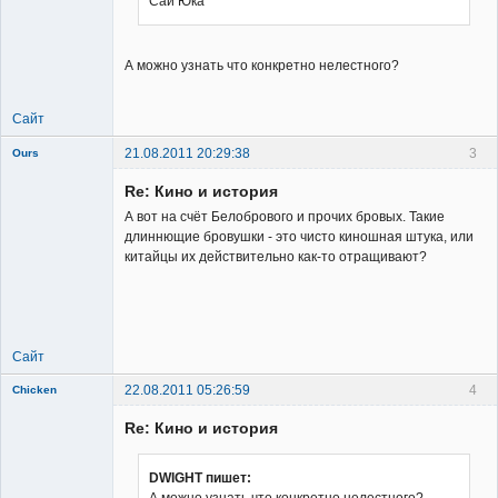
Сай Юка
Неактивен
А можно узнать что конкретно нелестного?
Сайт
21.08.2011 20:29:38
3
Ours
Re: Кино и история
А вот на счёт Белобрового и прочих бровых. Такие
длиннющие бровушки - это чисто киношная штука, или
китайцы их действительно как-то отращивают?
Member
Неактивен
Сайт
22.08.2011 05:26:59
4
Chicken
Member
Re: Кино и история
Неактивен
DWIGHT пишет:
А можно узнать что конкретно нелестного?