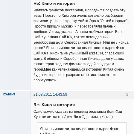
Re: Кино и история
Неактивен
Являясь фанатом вестернов, я сподвигся создать эту
тему. Просто по Хистори очень детально разбирали
знаменитую перестрелку Уайта Эра в "О -кей коорале".
Просто пришли мужики и перестреляли пьяных
ковбоев. И я задумался. А наши любмые герои. Вонг
Фей Хунг, Фонг Сай Юк, тот же легендарный
Белобровый а-ля Серебранная Лисица. Или не Лисица
вовсе? Я очень много читал нелестного в адрес Фонг
Сай Юка, нифига не улыбчивый Джет Ли, спасающий
маму. В общем. и Серебрянная Лисица даже у самих
гонокнгеров в одном фильме злодей а в другом
герой.Мне как увлекающемуся историей Китая очень
будет интересно в разрезе кино- история что то
пообсуждать.
21.08.2011 14:43:59
2
DWIGHT
Re: Кино и история
Одно можно сказать на верняка реальный Вонг Фэй
Хунг не летал как Джет Ли в Однажды в Китае)
Я очень много читал нелестного в адрес Фонг
Member