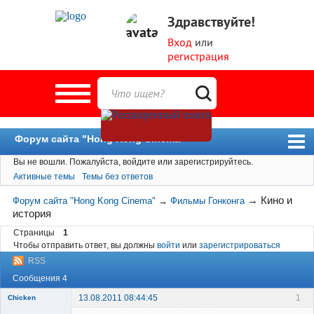
Здравствуйте!
Вход
или
регистрация
Форум сайта "Hong Kong Cinema"
Вы не вошли.
Пожалуйста, войдите или зарегистрируйтесь.
Форум
Активные темы
Темы без ответов
Новости
→
Кино и
Форум сайта "Hong Kong Cinema"
→
Фильмы Гонконга
Пользователи
история
Поиск
Страницы
1
Чтобы отправить ответ, вы должны
войти
или
зарегистрироваться
RSS
Сообщения 4
13.08.2011 08:44:45
1
Chicken
Member