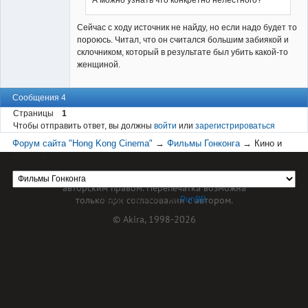
Сейчас с ходу источник не найду, но если надо будет то
пороюсь. Читал, что он считался большим забиякой и
склочником, который в результате был убить какой-то
женщиной.
Сообщения 4
Страницы
1
Чтобы отправить ответ, вы должны
войти
или
зарегистрироваться
Форум сайта "Hong Kong Cinema"
→
Фильмы Гонконга
→
Кино и
история
Материал сайта hkcinema.ru защищен
авторским правом. Перепечатка возможна
только при согласовании с автором.
Форум работает на
PunBB
© Akira, 1998-2026