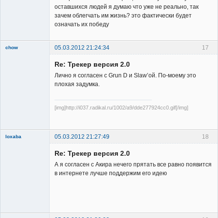
оставшихся людей я думаю что уже не реально, так
зачем облегчать им жизнь? это фактически будет
означать их победу
05.03.2012 21:24:34
17
chow
Re: Трекер версия 2.0
Лично я согласен с Grun D и Slaw’ой. По-моему это
плохая задумка.
[img]http://i037.radikal.ru/1002/a9/dde277924cc0.gif[/img]
Member
Неактивен
05.03.2012 21:27:49
18
loxaba
Member
Re: Трекер версия 2.0
Неактивен
А я согласен с Акира нечего прятать все равно появится
в интернете лучше поддержим его идею