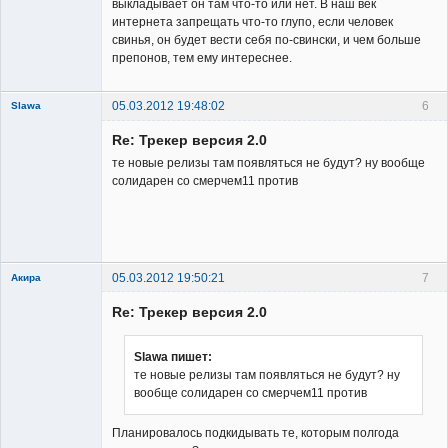
выкладывает он там что-то или нет. В наш век
интернета запрещать что-то глупо, если человек
свинья, он будет вести себя по-свински, и чем больше
препонов, тем ему интереснее.
05.03.2012 19:48:02
6
Slawa
Member
Re: Трекер версия 2.0
Неактивен
те новые релизы там появляться не будут? ну вообще
солидарен со смерчем11 против
05.03.2012 19:50:21
7
Акира
Re: Трекер версия 2.0
Slawa пишет:
те новые релизы там появляться не будут? ну
вообще солидарен со смерчем11 против
Владелец
сайта
Планировалось подкидывать те, которым полгода
Неактивен