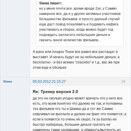
Slawa пишет:
ну у меня почти все, кроме вроде 2ух, у Саммо
наверное все, да и у других активных участников
Владелец
большинство фильмов. и просто данный случай
сайта
еще даст повод похалявить и подумать нафига
Неактивен
участвовать в сборах, когда можно будет год
подождать заплатить небольшие деньги и
скачать энное количество фильмов...
А рано или поздно Тонги все равно все растащат и
выставят. И качать будут не за небольшие деньги, а
бесплатно - и без всяких "спасибо" и т.д., вас же при
этом еще и обсирая.
05.03.2012 21:15:27
16
Slawa
Member
Re: Трекер версия 2.0
Неактивен
да это он сколько угодно может кричать что у него все
есть, это всем понятно что далеко не так, и половины
тех фильмов что ты и Шаман да и тот же Саммо
озвучивал не выплало и далеко не факт что появится, а
если и появится то очень не скоро, тк за баллы не
быстро наберешь, большие деньги тратить не
намерены такие халявщики, а обмануть/вытянуть из