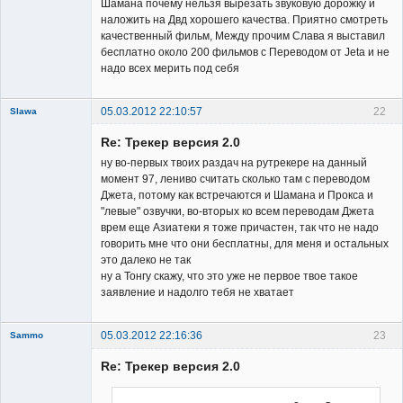
Шамана почему нельзя вырезать звуковую дорожку и
наложить на Двд хорошего качества. Приятно смотреть
качественный фильм, Между прочим Слава я выставил
бесплатно около 200 фильмов с Переводом от Jeta и не
надо всех мерить под себя
05.03.2012 22:10:57
22
Slawa
Member
Re: Трекер версия 2.0
Неактивен
ну во-первых твоих раздач на рутрекере на данный
момент 97, лениво считать сколько там с переводом
Джета, потому как встречаются и Шамана и Прокса и
"левые" озвучки, во-вторых ко всем переводам Джета
врем еще Азиатеки я тоже причастен, так что не надо
говорить мне что они бесплатны, для меня и остальных
это далеко не так
ну а Тонгу скажу, что это уже не первое твое такое
заявление и надолго тебя не хватает
05.03.2012 22:16:36
23
Sammo
Member
Re: Трекер версия 2.0
Неактивен