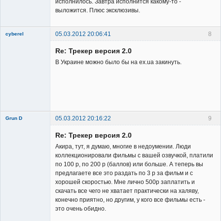
исполнилось. Завтра исполнится какому-то -
выложится. Плюс эксклюзивы.
05.03.2012 20:06:41
8
cyberel
New member
Re: Трекер версия 2.0
Неактивен
В Украине можно было бы на ex.ua закинуть.
05.03.2012 20:16:22
9
Grun D
Re: Трекер версия 2.0
Акира, тут, я думаю, многие в недоумении. Люди
коллекционировали фильмы с вашей озвучкой, платили
по 100 р, по 200 р (баллов) или больше. А теперь вы
предлагаете все это раздать по 3 р за фильм и с
Member
хорошей скоростью. Мне лично 500р заплатить и
скачать все чего не хватает практически на халяву,
Неактивен
конечно приятно, но другим, у кого все фильмы есть -
это очень обидно.