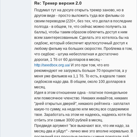
Re: Трекер версия 2.0
Подумал тут на досуге открыть трекер заново, но в
другом виде - просто выложить туда все фильмы со
своим переводом (220+, без тех, что делал в последние
полгода - в общем, те, что сейчас можно получить за
Владелец
баллы), чтобы таким образом облегчить доступ к ним
сайта
всем заинтересованным. Сделать это хотелось бы на
Неактивен
сидбокс, который обеспечит круглосуточный доступ к
любому фильму на больших скоростях. Проблема в том,
что сидбокс - штука небесплатная и достаточно
дорогая, 1 Тб от 60 долларов в месяц -
http://seedbox.org.ua/
И это при том, что его
рекомендуют не загружать больше 70 процентов, а у
меня уже фильмов на 1,1 Тб. То есть, в идеале таких
сидбоксов надо два. В общем, около 100 долларов в
месяц.
Идея в этом отношении одна - платное понедельное
или помесячное членство. Никаких инвайтов, никаких
"дней открытых дверей", никакого рейтинга - заплатил
какую-то сумму, на неделю или месяц все содержимое
твое. Заработать на этом не надеюсь, надеюсь хотя бы
отбить эти самые 3000 рублей в месяц.
Предвидя аргумент "все выкачают все, что им надо, за
месяц-два и уйдут" - лично мне это вполне нормально. В
последний раз прошлые релизы у меня покупали дай