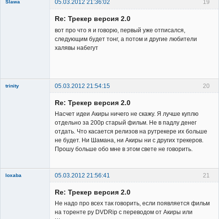
05.03.2012 21:36:02
19
Slawa
Member
Re: Трекер версия 2.0
Неактивен
вот про что я и говорю, первый уже отписался,
следующим будет тонг, а потом и другие любители
халявы набегут
05.03.2012 21:54:15
20
trinity
Re: Трекер версия 2.0
Насчет идеи Акиры ничего не скажу. Я лучше куплю
отдельно за 200р старый фильм. Не в падлу денег
отдать. Что касается релизов на рутрекере их больше
не будет. Ни Шамана, ни Акиры ни с других трекеров.
Member
Прошу больше обо мне в этом свете не говорить.
Неактивен
05.03.2012 21:56:41
21
loxaba
Member
Re: Трекер версия 2.0
Неактивен
Не надо про всех так говорить, если появляется фильм
на торенте ру DVDRip c переводом от Акиры или