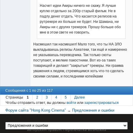
Насчет идеи Акиры ничего не скажу. Я лучше
куплю отдельно за 200р старый фильм. Не в
падлу денег отдать. Что касается релизов на
рутрекере их больше не будет. Ни Шамана, ни
Акиры ни с других трекеров. Прошу больше обо
мне в этом свете не говорить.
Насмешил так насмешил! Мало того, что ты НА ЗЛО
выкладываешь релизы Азиатеки, так ещё и намеренно
не указываешь переводчика. Так только скоты
поступают, и мелкие пакостники. Вот из-за таких
товарищей и делают "закрытые" трекеры. Ни грамма
уважения к людям, стремящимся хоть что-то сделать
своими силами, и последними копейками
Сообщения с 1 по 25 из 117
Страницы
1
2
3
4
5
Далее
Чтобы отправить ответ, вы должны
войти
или
зарегистрироваться
Форум сайта "Hong Kong Cinema"
→
Предложения и ошибки
→
Трекер версия 2.0
Материал сайта hkcinema.ru защищен
авторским правом. Перепечатка возможна