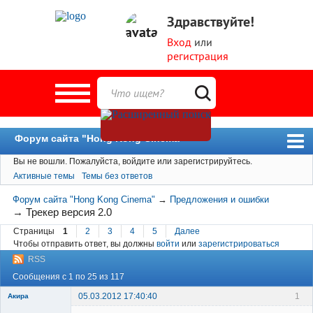
Здравствуйте!
Вход
или
регистрация
Форум сайта "Hong Kong Cinema"
Вы не вошли.
Пожалуйста, войдите или зарегистрируйтесь.
Форум
Активные темы
Темы без ответов
Новости
Форум сайта "Hong Kong Cinema"
→
Предложения и ошибки
Пользователи
→
Трекер версия 2.0
Страницы
1
2
3
4
5
Далее
Поиск
Чтобы отправить ответ, вы должны
войти
или
зарегистрироваться
RSS
Сообщения с 1 по 25 из 117
05.03.2012 17:40:40
1
Акира