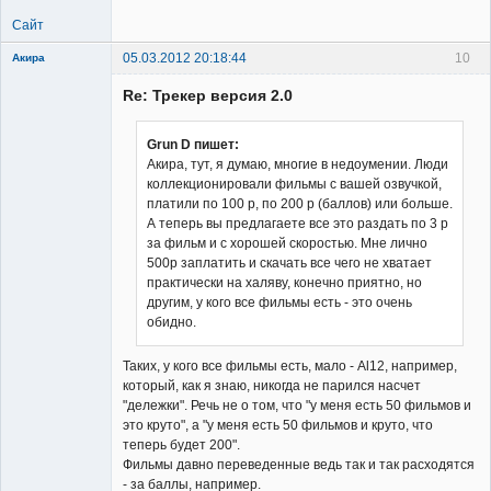
Сайт
05.03.2012 20:18:44
10
Акира
Re: Трекер версия 2.0
Grun D пишет:
Акира, тут, я думаю, многие в недоумении. Люди
коллекционировали фильмы с вашей озвучкой,
Владелец
платили по 100 р, по 200 р (баллов) или больше.
сайта
А теперь вы предлагаете все это раздать по 3 р
Неактивен
за фильм и с хорошей скоростью. Мне лично
500р заплатить и скачать все чего не хватает
практически на халяву, конечно приятно, но
другим, у кого все фильмы есть - это очень
обидно.
Таких, у кого все фильмы есть, мало - Al12, например,
который, как я знаю, никогда не парился насчет
"дележки". Речь не о том, что "у меня есть 50 фильмов и
это круто", а "у меня есть 50 фильмов и круто, что
теперь будет 200".
Фильмы давно переведенные ведь так и так расходятся
- за баллы, например.