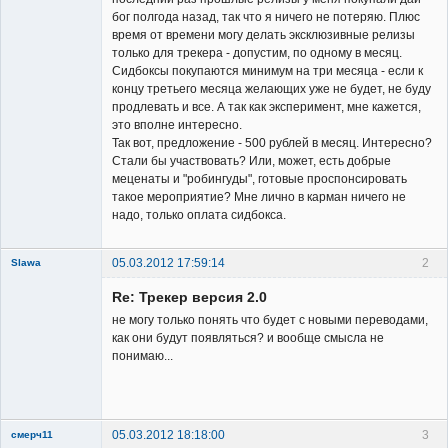
бог полгода назад, так что я ничего не потеряю. Плюс
время от времени могу делать эксклюзивные релизы
только для трекера - допустим, по одному в месяц.
Сидбоксы покупаются минимум на три месяца - если к
концу третьего месяца желающих уже не будет, не буду
продлевать и все. А так как эксперимент, мне кажется,
это вполне интересно.
Так вот, предложение - 500 рублей в месяц. Интересно?
Стали бы участвовать? Или, может, есть добрые
меценаты и "робингуды", готовые проспонсировать
такое мероприятие? Мне лично в карман ничего не
надо, только оплата сидбокса.
05.03.2012 17:59:14
2
Slawa
Member
Re: Трекер версия 2.0
Неактивен
не могу только понять что будет с новыми переводами,
как они будут появляться? и вообще смысла не
понимаю...
05.03.2012 18:18:00
3
смерч11