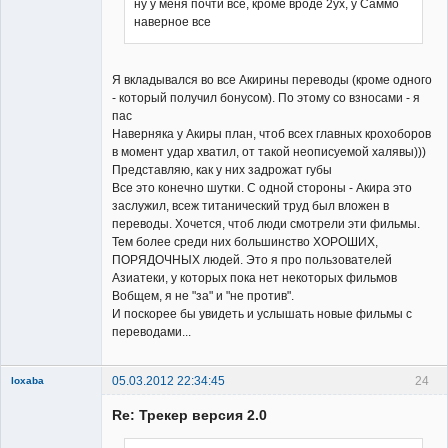
ну у меня почти все, кроме вроде 2ух, у Саммо
наверное все
Я вкладывался во все Акирины переводы (кроме одного
- который получил бонусом). По этому со взносами - я
пас
Наверняка у Акиры план, чтоб всех главных крохоборов
в момент удар хватил, от такой неописуемой халявы)))
Представляю, как у них задрожат губы
Все это конечно шутки. С одной стороны - Акира это
заслужил, всеж титанический труд был вложен в
переводы. Хочется, чтоб люди смотрели эти фильмы.
Тем более среди них большинство ХОРОШИХ,
ПОРЯДОЧНЫХ людей. Это я про пользователей
Азиатеки, у которых пока нет некоторых фильмов
Вобщем, я не "за" и "не против".
И поскорее бы увидеть и услышать новые фильмы с
переводами...
05.03.2012 22:34:45
24
loxaba
Member
Re: Трекер версия 2.0
Неактивен