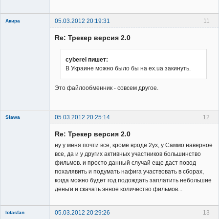
05.03.2012 20:19:31
11
Акира
Re: Трекер версия 2.0
cyberel пишет:
В Украине можно было бы на ex.ua закинуть.
Владелец
Это файлообменник - совсем другое.
сайта
Неактивен
05.03.2012 20:25:14
12
Slawa
Member
Re: Трекер версия 2.0
Неактивен
ну у меня почти все, кроме вроде 2ух, у Саммо наверное
все, да и у других активных участников большинство
фильмов. и просто данный случай еще даст повод
похалявить и подумать нафига участвовать в сборах,
когда можно будет год подождать заплатить небольшие
деньги и скачать энное количество фильмов...
05.03.2012 20:29:26
13
lotasfan