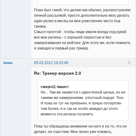
сайта
Неактивен
План был такой, что делаю как обычно, распространяю
личной рассылкой, просто дополнительно могу делать
один релиз в месяц на мое усмотрение чисто под
трекер.
Смысл простой - чтобы люди имели всегда под рукой
все мои релизы - с хорошей скоростью и без
заморачивания на рейтинг. Для этого же, если помните,
я заводил и первый раз трекер.
05.03.2012 19:23:40
5
Акира
Re: Трекер версия 2.0
смерч11 пишет:
Но... Там же окажется с идентичной целью, но не
такими же намерениями злостный пидорг Тонг.
Владелец
И пока он тут не прибанен, я лучше потерплю-
сайта
тем более, я и так не особо жаждал до этого
Неактивен
момента эти релизы получить
Пока ты обращаешь внимание на него и на то, что он
делает, он счастлив. Мне лично уже плевать,