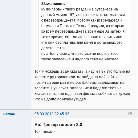
Slawa пишет:
ну во-первых твоих раздач на рутрекере на
данный момент 97, лениво считать сколько там
с переводом Джета, потому как встречаются и
Шамана и Прокса и "левые" озвучки, во-вторых
ко всем переводам Джета врем еще Азиатеки я
тоже причастен, так что не надо говорить мне
что они бесплатны, для меня и остальных это
далеко не так
ну а Тонгу скажу, что это уже не первое твое
такое заявление и надолго тебя не хватает
Тонгу можешь и сам сказать, а насчет 97 это только на
торенте ру хорошо считал зайди на мой сайт и
посчитай еще раз я не все фильмы выкладывал на
торенте. Ну насчет заявление и надолго тебя не
хватает я только год начал фильмы собирать и думаю
что на долго поживем увидем
05.03.2012 22:45:33
25
Sammo
Member
Re: Трекер версия 2.0
Неактивен
Тонг писал -