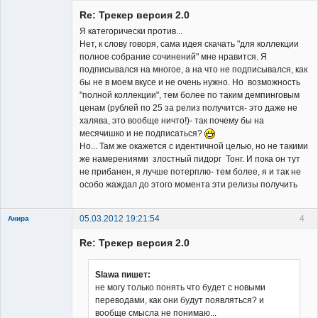
Member
Re: Трекер версия 2.0
Неактивен
Я категорически против...
Нет, к слову говоря, сама идея скачать "для коллекции
полное собрание сочинений" мне нравится. Я
подписывался на многое, а на что не подписывался, как
бы не в моем вкусе и не очень нужно. Но возможность
"полной коллекции", тем более по таким демпинговым
ценам (рублей по 25 за релиз получится- это даже не
халява, это вообще ничто!)- так почему бы на
месячишко и не подписаться?
Но... Там же окажется с идентичной целью, но не такими
же намерениями злостный пидорг Тонг. И пока он тут
не прибанен, я лучше потерплю- тем более, я и так не
особо жаждал до этого момента эти релизы получить
05.03.2012 19:21:54
4
Акира
Re: Трекер версия 2.0
Slawa пишет:
не могу только понять что будет с новыми
переводами, как они будут появляться? и
Владелец
вообще смысла не понимаю...