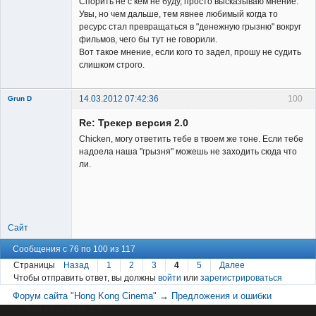
Спорить не с кем не буду, просто высказываю мнение.
Увы, но чем дальше, тем явнее любимый когда то
ресурс стал превращаться в "денежную грызню" вокруг
фильмов, чего бы тут не говорили.
Вот такое мнение, если кого то задел, прошу не судить
слишком строго.
14.03.2012 07:42:36
100
Grun D
Re: Трекер версия 2.0
Chicken, могу ответить тебе в твоем же тоне. Если тебе
надоела наша "грызня" можешь не заходить сюда что
ли.
Member
Неактивен
Сайт
Сообщения с 76 по 100 из 117
Страницы
Назад
1
2
3
4
5
Далее
Чтобы отправить ответ, вы должны
войти
или
зарегистрироваться
Форум сайта "Hong Kong Cinema"
→
Предложения и ошибки
→
Трекер версия 2.0