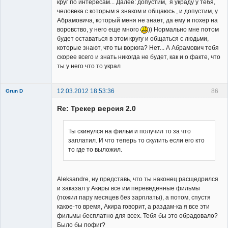
круг по интересам... Далее: допустим, я украду у тебя,
человека с которым я знаком и общаюсь , и допустим, у
Абрамовича, который меня не знает, да ему и похер на
воровство, у него еще много
)) Нормально мне потом
будет оставаться в этом кругу и общаться с людьми,
которые знают, что ты ворюга? Нет... А Абрамович тебя
скорее всего и знать никогда не будет, как и о факте, что
ты у него что то украл
12.03.2012 18:53:36
86
Grun D
Re: Трекер версия 2.0
Ты скинулся на фильм и получил то за что
заплатил. И что теперь то скулить если его кто
то где то выложил.
Member
Неактивен
Aleksandre, ну представь, что ты наконец расщедрился
и заказал у Акиры все им переведенные фильмы
(пожил пару месяцев без зарплаты), а потом, спустя
какое-то время, Акира говорит, а раздам-ка я все эти
фильмы бесплатно для всех. Тебя бы это обрадовало?
Было бы пофиг?