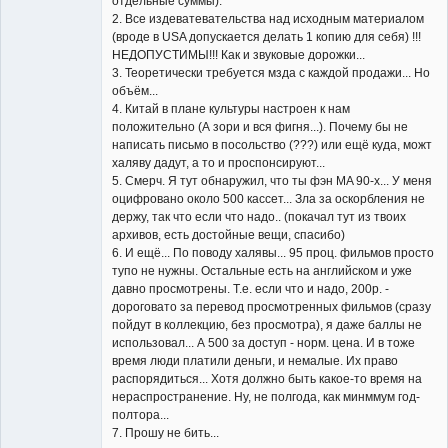
отдельные суммы).
2. Все издеватевательства над исходным материалом
(вроде в USA допускается делать 1 копию для себя) !!!
НЕДОПУСТИМЫ!!! Как и звуковые дорожки...
3. Теоретически требуется мзда с каждой продажи... Но
объём...
4. Китай в плане культуры настроен к нам
положительно (А зори и вся фигня...). Почему бы не
написать письмо в посольство (???) или ещё куда, можт
халяву дадут, а то и проспонсируют...
5. Смерч. Я тут обнаружил, что ты фэн MA 90-х... У меня
оцифровано около 500 кассет... Зла за оскорбления не
держу, так что если что надо.. (покачал тут из твоих
архивов, есть достойные вещи, спасибо)
6. И ещё... По поводу халявы... 95 проц. фильмов просто
тупо не нужны. Остальные есть на английском и уже
давно просмотрены. Т.е. если что и надо, 200р. -
дороговато за перевод просмотренных фильмов (сразу
пойдут в коллекцию, без просмотра), я даже баллы не
использовал... А 500 за доступ - норм. цена. И в тоже
время люди платили деньги, и немалые. Их право
распорядиться... Хотя должно быть какое-то время на
нераспространение. Ну, не полгода, как минммум год-
полтора...
7. Прошу не бить...