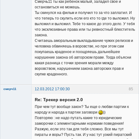
Смерчь11 ты как ребенок малый, заладил свое и
остановиться не можешь.
Ты скинулся на фильм и получил то за что заплатил. И
что теперь то скулить если его кто то где то выложил. Ну
выложил и выложил. Тебе то какое до этого дело. У тебя
что эксклюзивные права или ты ревностный блюститель
закона.
Считаешь аморальным выкладывание чужих релизов и
человека обвиняешь в воровстве, но при этом сам
покупаешь краденое и поощряешь дальнейшее
нарушение закона об авторском праве. Тогда объясни
какая разница с точки зрения морали между
воровством, нарушением закона авторских прав и
скупке краденного.
12.03.2012 17:00:30
85
смерч11
Member
Re: Трекер версия 2.0
Неактивен
При чем тут вообще закон? Ты еще о любви партии к
народу и народа к партии заговори
))
Повторяю : не надо путать какие то юридические
заморочки с элементарными нормами поведения!
Разжую, если это так для тебя сложно. Все мы тут
пираты и воры? Пусть так. И у нас тут узкий пиратский