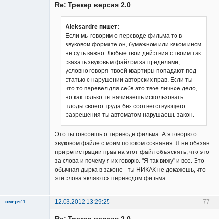
Re: Трекер версия 2.0
Aleksandre пишет:
Если мы говорим о переводе фильма то в
звуковом формате он, бумажном или каком ином
Владелец
не суть важно. Любые твои действия с твоим так
сайта
сказать звуковым файлом за пределами,
Неактивен
условно говоря, твоей квартиры попадают под
статью о нарушении авторских прав. Если ты
что то перевел для себя это твое личное дело,
но как только ты начинаешь использовать
плоды своего труда без соответствующего
разрешения ты автоматом нарушаешь закон.
Это ты говоришь о переводе фильма. А я говорю о
звуковом файле с моим потоком сознания. Я не обязан
при регистрации прав на этот файл объяснять, что это
за слова и почему я их говорю. "Я так вижу" и все. Это
обычная дырка в законе - ты НИКАК не докажешь, что
эти слова являются переводом фильма.
12.03.2012 13:29:25
77
смерч11
Member
Re: Трекер версия 2.0