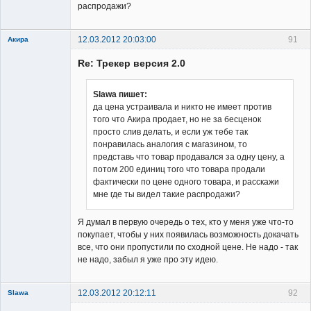
распродажи?
12.03.2012 20:03:00
91
Акира
Re: Трекер версия 2.0
Slawa пишет:
да цена устраивала и никто не имеет против
того что Акира продает, но не за бесценок
Владелец
просто слив делать, и если уж тебе так
сайта
понравилась аналогия с магазином, то
Неактивен
представь что товар продавался за одну цену, а
потом 200 единиц того что товара продали
фактически по цене одного товара, и расскажи
мне где ты видел такие распродажи?
Я думал в первую очередь о тех, кто у меня уже что-то
покупает, чтобы у них появилась возможность докачать
все, что они пропустили по сходной цене. Не надо - так
не надо, забыл я уже про эту идею.
12.03.2012 20:12:11
92
Slawa
Member