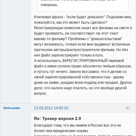
говоришь.
Ключевая фраза - "если будет доказано". Подскажи мне,
пожалуйста, как это может быть сделано?
Регистрирующая комиссия знает все фильмы на свете и
будет проверять, не соответствует ли этот текст
какому-то фильму? Проблемы с "доказательством"
могут возникнуть, только если мне выдвинут встречные
претензии авторы/распространители фильма. Но без
них файл зарегистрируют только в путь.
А использовать ЗАРЕГИСТРИРОВАННЫЙ звуковой
файл я имею полное право абсолютно любым образом,
и путать тут нечего. Закону все равно, что я делаю со
своей зарегистрированной собственностью - держу
дома на замке, раздаю всем подряд или продаю. Другое
дело, что налоги надо платить, но это вообще другой
вопрос.
12.03.2012 14:05:10
81
Aleksandre
Member
Re: Трекер версия 2.0
Неактивен
Благодаря тому, что мы живем в России все это не
более чем юридические нормы.