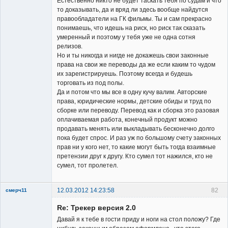
Естественно никто не будет таскать тебя по судам и что
то доказывать, да и вряд ли здесь вообще найдутся
правообладатели на ГК фильмы. Ты и сам прекрасно
понимаешь, что идешь на риск, но риск так сказать
умеренный и поэтому у тебя уже не одна сотня
релизов.
Но и ты никогда и нигде не докажешь свои законные
права на свои же переводы да же если каким то чудом
их зарегистрируешь. Поэтому всегда и будешь
торговать из под полы.
Да и потом что мы все в одну кучу валим. Авторские
права, юридические нормы, детские обиды и труд по
сборке или переводу. Перевод как и сборка это разовая
оплачиваемая работа, конечный продукт можно
продавать менять или выкладывать бесконечно долго
пока будет спрос. И раз уж по большому счету законных
прав ни у кого нет, то какие могут быть тогда взаимные
претензии друг к другу. Кто сумел тот нажился, кто не
сумел, тот пролетел.
12.03.2012 14:23:58
82
смерч11
Member
Re: Трекер версия 2.0
Неактивен
Давай я к тебе в гости приду и ноги на стол положу? Где