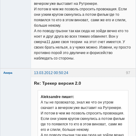
вечером уже выставит на Рутрекере.
И потом в чем же позволь спросить провокация. Если
они узким кругом скинулись а потом фильм где то
появился то кто в этом виноват, сами же его и слили,
больше некому.
А по поводу грызни так как сюда не зойди вечно кто то
ноет и друг друга во всех тяжких обвиняет. Вон у
смерча11 даже своя теории на этот счет имеется. У
своих брать нельзя, а у чужих можно. Извени, ну просто
противно порой это двуличие и форисейство
наблюдать со стороны.
13.03.2012 00:50:24
97
Акира
Re: Трекер версия 2.0
Aleksandre пишет:
А ты не провокатор, знал же что он утром
скачает а вечером уже выставит на Рутрекере.
Владелец
И потом в чем же позволь спросить провокация.
сайта
Если они узким кругом скинулись а потом фильм
Неактивен
где то появился то кто в этом виноват, сами же
его и слили, больше некому.
А по поводу грызни так как сюда не зойди вечно