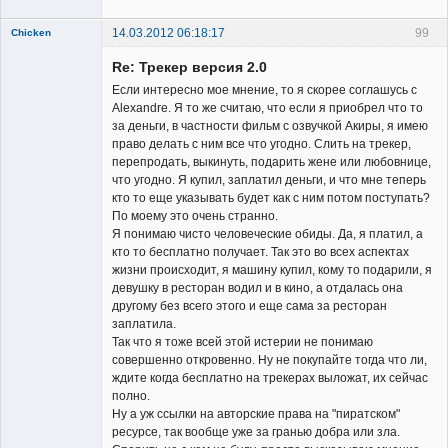
14.03.2012 06:18:17
99
Chicken
Member
Re: Трекер версия 2.0
Неактивен
Если интересно мое мнение, то я скорее соглашусь с
Alexandre. Я то же считаю, что если я приобрел что то
за деньги, в частности фильм с озвучкой Акиры, я имею
право делать с ним все что угодно. Слить на трекер,
перепродать, выкинуть, подарить жене или любовнице,
что угодно. Я купил, заплатил деньги, и что мне теперь
кто то еще указывать будет как с ним потом поступать?
По моему это очень странно.
Я понимаю чисто человеческие обиды. Да, я платил, а
кто то бесплатно получает. Так это во всех аспектах
жизни происходит, я машину купил, кому то подарили, я
девушку в ресторан водил и в кино, а отдалась она
другому без всего этого и еще сама за ресторан
заплатила.
Так что я тоже всей этой истерии не понимаю
совершенно откровенно. Ну не покупайте тогда что ли,
ждите когда бесплатно на трекерах выложат, их сейчас
полно.
Ну а уж ссылки на авторские права на "пиратском"
ресурсе, так вообще уже за гранью добра или зла.