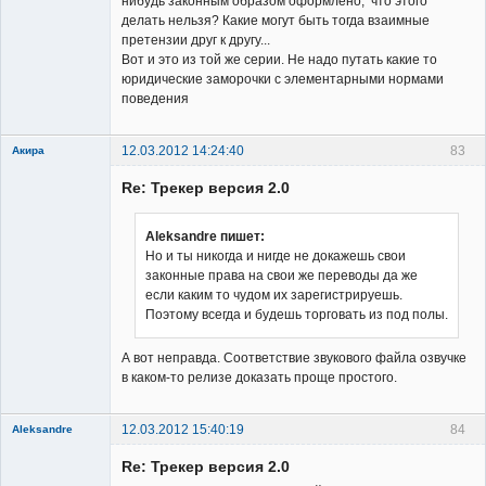
нибудь законным образом оформлено, что этого
делать нельзя? Какие могут быть тогда взаимные
претензии друг к другу...
Вот и это из той же серии. Не надо путать какие то
юридические заморочки с элементарными нормами
поведения
12.03.2012 14:24:40
83
Акира
Re: Трекер версия 2.0
Aleksandre пишет:
Но и ты никогда и нигде не докажешь свои
законные права на свои же переводы да же
Владелец
если каким то чудом их зарегистрируешь.
сайта
Поэтому всегда и будешь торговать из под полы.
Неактивен
А вот неправда. Соответствие звукового файла озвучке
в каком-то релизе доказать проще простого.
12.03.2012 15:40:19
84
Aleksandre
Member
Re: Трекер версия 2.0
Неактивен