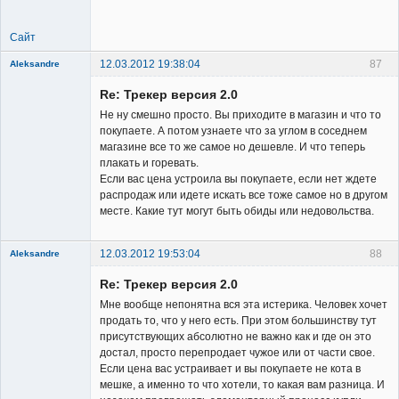
Сайт
12.03.2012 19:38:04
87
Aleksandre
Member
Re: Трекер версия 2.0
Неактивен
Не ну смешно просто. Вы приходите в магазин и что то
покупаете. А потом узнаете что за углом в соседнем
магазине все то же самое но дешевле. И что теперь
плакать и горевать.
Если вас цена устроила вы покупаете, если нет ждете
распродаж или идете искать все тоже самое но в другом
месте. Какие тут могут быть обиды или недовольства.
12.03.2012 19:53:04
88
Aleksandre
Member
Re: Трекер версия 2.0
Неактивен
Мне вообще непонятна вся эта истерика. Человек хочет
продать то, что у него есть. При этом большинству тут
присутствующих абсолютно не важно как и где он это
достал, просто перепродает чужое или от части свое.
Если цена вас устраивает и вы покупаете не кота в
мешке, а именно то что хотели, то какая вам разница. И