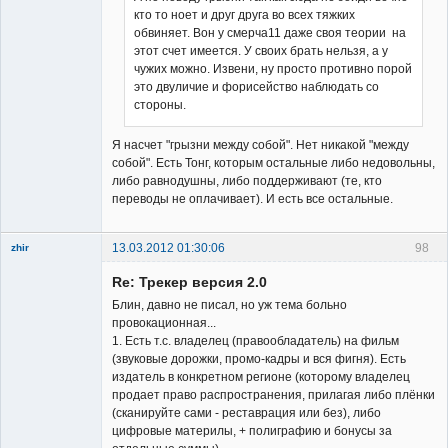
кто то ноет и друг друга во всех тяжких
обвиняет. Вон у смерча11 даже своя теории на
этот счет имеется. У своих брать нельзя, а у
чужих можно. Извени, ну просто противно порой
это двуличие и форисейство наблюдать со
стороны.
Я насчет "грызни между собой". Нет никакой "между
собой". Есть Тонг, которым остальные либо недовольны,
либо равнодушны, либо поддерживают (те, кто
переводы не оплачивает). И есть все остальные.
13.03.2012 01:30:06
98
zhir
Member
Re: Трекер версия 2.0
Неактивен
Блин, давно не писал, но уж тема больно
провокационная...
1. Есть т.с. владелец (правообладатель) на фильм
(звуковые дорожки, промо-кадры и вся фигня). Есть
издатель в конкретном регионе (которому владелец
продает право распространения, прилагая либо плёнки
(сканируйте сами - реставрация или без), либо
цифровые материлы, + полиграфию и бонусы за