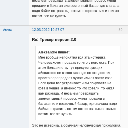
незачем превращать элементарный процесс купли
продажи в балаган или восточный базар, где сначала
надо байки потравить, потом поторговаться и только
потом все же купить.
12.03.2012 19:57:07
89
Акира
Re: Трекер версия 2.0
Aleksandre пишет:
Мне вообще непонятна вся эта истерика.
Человек хочет продать то, что у него есть. При
Владелец
этом большинству тут присутствующих
сайта
абсолютно не важно как и где он это достал,
Неактивен
просто перепродает чужое или от части свое.
Если цена вас устраивает и вы покупаете не
кота в мешке, а именно то что хотели, то какая
вам разница. И незачем превращать
элементарный процесс купли продажи в
балаган или восточный базар, где сначала надо
байки потравить, потом поторговаться и только
потом все же купить.
Это не истерика, а обычная человеческая психология.