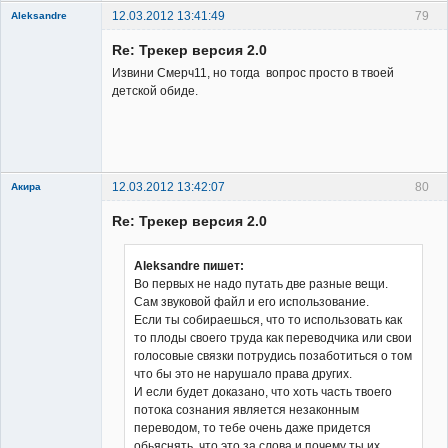
12.03.2012 13:41:49
79
Aleksandre
Member
Re: Трекер версия 2.0
Неактивен
Извини Смерч11, но тогда вопрос просто в твоей
детской обиде.
12.03.2012 13:42:07
80
Акира
Re: Трекер версия 2.0
Aleksandre пишет:
Во первых не надо путать две разные вещи.
Сам звуковой файл и его использование.
Владелец
Если ты собираешься, что то использовать как
сайта
то плоды своего труда как переводчика или свои
Неактивен
голосовые связки потрудись позаботиться о том
что бы это не нарушало права других.
И если будет доказано, что хоть часть твоего
потока сознания является незаконным
переводом, то тебе очень даже придется
обьяснять, что это за слова и почему ты их