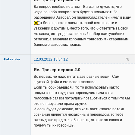
Неактивен
Да вопрос вообще не этом... Вы же не думаете, что
когда лошаба говорил, что будет выкладывать "с
разрешения Автора", он правообладателей имел в виду
))) Дело просто в элементарной вежливости и
уважении к другим. Вместо того, что б ответить за свои
же слова, он тут достал полный набор наитупейших
отмазок, а закончил коронным тонговским - старинным
баяном о авторских правах
12.03.2012 13:34:12
78
Aleksandre
Member
Re: Трекер версия 2.0
Неактивен
Во первых не надо путать две разные вещи. Сам
звуковой файл и его использование.
Если ты собираешься, что то использовать как то
плоды своего труда как переводчика или свои
голосовые связки потрудись позаботиться о том что бы
это не нарушало права других.
И если будет доказано, что хоть часть твоего потока
сознания является незаконным переводом, то тебе
очень даже придется обьяснять, что это за слова и
почему ты их говоришь.