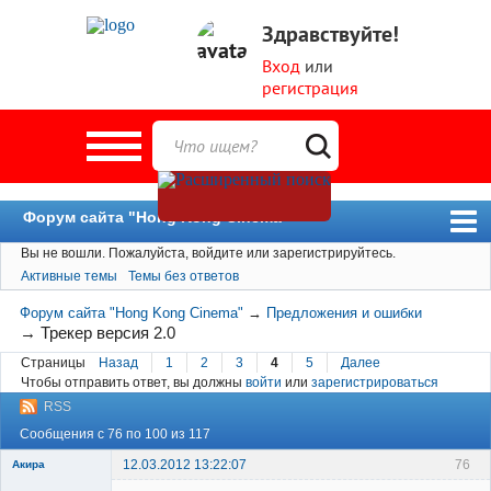
Здравствуйте!
Вход
или
регистрация
Форум сайта "Hong Kong Cinema"
Вы не вошли.
Пожалуйста, войдите или зарегистрируйтесь.
Форум
Активные темы
Темы без ответов
Новости
Форум сайта "Hong Kong Cinema"
→
Предложения и ошибки
Пользователи
→
Трекер версия 2.0
Страницы
Назад
1
2
3
4
5
Далее
Поиск
Чтобы отправить ответ, вы должны
войти
или
зарегистрироваться
RSS
Сообщения с 76 по 100 из 117
12.03.2012 13:22:07
76
Акира