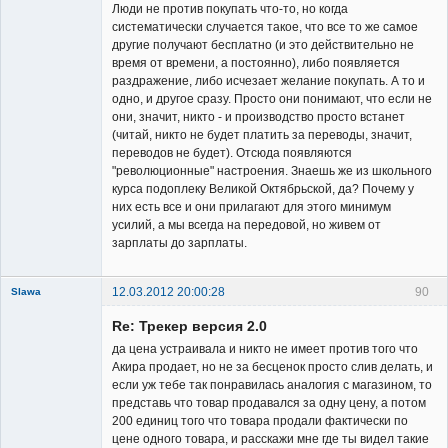
Люди не против покупать что-то, но когда
систематически случается такое, что все то же самое
другие получают бесплатно (и это действительно не
время от времени, а постоянно), либо появляется
раздражение, либо исчезает желание покупать. А то и
одно, и другое сразу. Просто они понимают, что если не
они, значит, никто - и производство просто встанет
(читай, никто не будет платить за переводы, значит,
переводов не будет). Отсюда появляются
"революционные" настроения. Знаешь же из школьного
курса подоплеку Великой Октябрьской, да? Почему у
них есть все и они прилагают для этого минимум
усилий, а мы всегда на передовой, но живем от
зарплаты до зарплаты.
12.03.2012 20:00:28
90
Slawa
Member
Re: Трекер версия 2.0
Неактивен
да цена устраивала и никто не имеет против того что
Акира продает, но не за бесценок просто слив делать, и
если уж тебе так понравилась аналогия с магазином, то
представь что товар продавался за одну цену, а потом
200 единиц того что товара продали фактически по
цене одного товара, и расскажи мне где ты видел такие