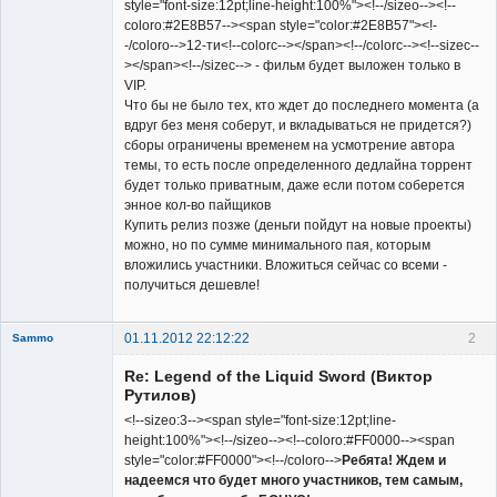
style="font-size:12pt;line-height:100%"><!--/sizeo--><!--
coloro:#2E8B57--><span style="color:#2E8B57"><!-
-/coloro-->12-ти<!--colorc--></span><!--/colorc--><!--sizec--
></span><!--/sizec--> - фильм будет выложен только в
VIP.
Что бы не было тех, кто ждет до последнего момента (а
вдруг без меня соберут, и вкладываться не придется?)
сборы ограничены временем на усмотрение автора
темы, то есть после определенного дедлайна торрент
будет только приватным, даже если потом соберется
энное кол-во пайщиков
Купить релиз позже (деньги пойдут на новые проекты)
можно, но по сумме минимального пая, которым
вложились участники. Вложиться сейчас со всеми -
получиться дешевле!
01.11.2012 22:12:22
2
Sammo
Member
Re: Legend of the Liquid Sword (Виктор
Неактивен
Рутилов)
<!--sizeo:3--><span style="font-size:12pt;line-
height:100%"><!--/sizeo--><!--coloro:#FF0000--><span
style="color:#FF0000"><!--/coloro-->
Ребята! Ждем и
надеемся что будет много участников, тем самым,