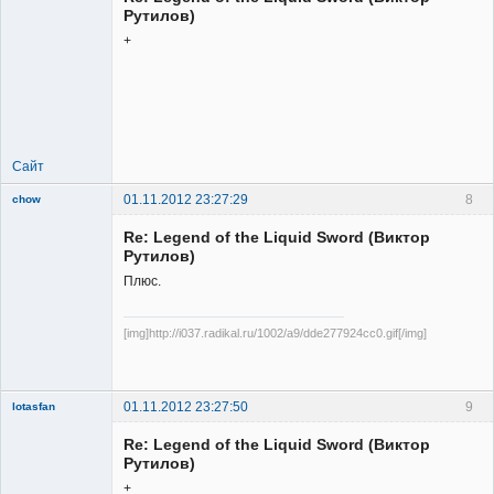
Рутилов)
+
Member
Неактивен
Сайт
01.11.2012 23:27:29
8
chow
Re: Legend of the Liquid Sword (Виктор
Рутилов)
Плюс.
[img]http://i037.radikal.ru/1002/a9/dde277924cc0.gif[/img]
Member
Неактивен
01.11.2012 23:27:50
9
lotasfan
Member
Re: Legend of the Liquid Sword (Виктор
Неактивен
Рутилов)
+