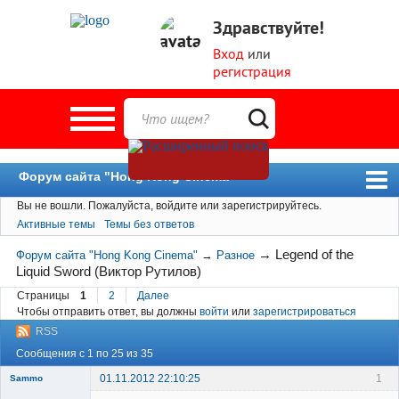
Здравствуйте!
Вход
или
регистрация
Форум сайта "Hong Kong Cinema"
Вы не вошли.
Пожалуйста, войдите или зарегистрируйтесь.
Форум
Активные темы
Темы без ответов
Новости
→
Legend of the
Форум сайта "Hong Kong Cinema"
→
Разное
Пользователи
Liquid Sword (Виктор Рутилов)
Поиск
Страницы
1
2
Далее
Чтобы отправить ответ, вы должны
войти
или
зарегистрироваться
RSS
Сообщения с 1 по 25 из 35
01.11.2012 22:10:25
1
Sammo
Member