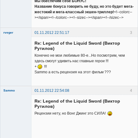
мы обеспечим себе БОНУС!
Название бонуса говорить не буду, но это будет мега-
жестокий и мега-классный экшен-триллер!
<!--colorc--
></span><!--/colorc--><!--sizec--></span><!--/sizec-->
01.11.2012 22:51:17
3
rveger
Re: Legend of the Liquid Sword (Виктор
Рутилов)
Конечно не мои любимые 80-е...Но посмотрим, чем
здесь смогут удивить нас главные герои !!!
+
!!!
Member
Sammo а есть рецензия на этот фильм ???
Неактивен
01.11.2012 22:54:08
4
Sammo
Member
Re: Legend of the Liquid Sword (Виктор
Неактивен
Рутилов)
Рецензии нету, но Вонг Джинг это СИЛА!