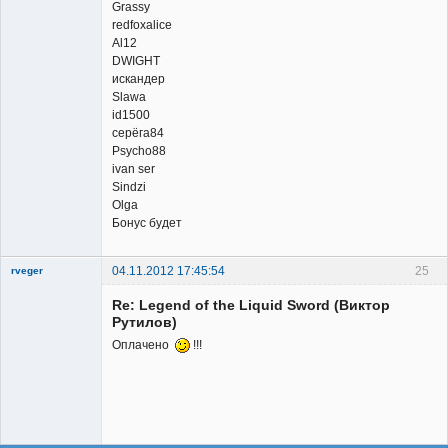
Grassy
redfoxalice
Al12
DWIGHT
искандер
Slawa
id1500
серёга84
Psycho88
ivan ser
Sindzi
Olga
Бонус будет
04.11.2012 17:45:54
25
rveger
Re: Legend of the Liquid Sword (Виктор
Рутилов)
Оплачено
!!!
Member
Неактивен