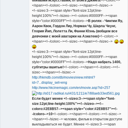
боевыми искусствами, от Вонга Джинга!
<!--colorc-->
</span><!--/colorc--><!--sizec--></span><!--/sizec-->
<!--sizeo:3--><span style="font-size:12pt;line-
height:100%"><!--/sizeo--><!--coloro:#0000FF--><span
style="color:#0000FF"><!--/coloro-->
В ролях - Чингми Яу,
Аарон Квок, Гордон Лиу, Норман Чу, Шарла Чеунг,
Глория Йип, Лолетта Ли, Фанни Юэнь (вобщем все
девчонки с моей аватарки на Азиатеке)
<!--colorc-->
</span><!--/colorc--><!--sizec--></span><!--/sizec-->
<!--sizeo:3--><span style="font-size:12pt;line-
height:100%"><!--/sizeo--><!--coloro:#0000FF--><span
style="color:#0000FF"><!--/coloro-->
Надо набрать 1400,
субтитры вшитые!
<!--colorc--></span><!--/colorc--><!--
sizec--></span><!--/sizec-->
http://hkmdb.com/db/movies/view.mhtml?
id=7...display_set=eng
http://www.hkcinemagic.com/en/movie.asp?id=257
Если будет менее <!--sizeo:3--><span style="font-
size:12pt;line-height:100%"><!--/sizeo--><!--
coloro:#2E8B57--><span style="color:#2E8B57"><!-
-/coloro-->10
<!--colorc--></span><!--/colorc--><!--sizec-->
</span><!--/sizec--> человек, фильм в открытом доступе
выкладываться не будет. Менее <!--sizeo:3--><span