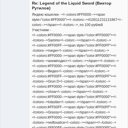
Re: Legend of the Liquid Sword (Виктор
Неактивен
Рутилов)
Яндекс-кошелек - <!--coloro:#FF0000--><span
style="color:#FF0000"><!--/coloro-->410011231131867<!--
colorc--></span><!--/colorc-->, по 100 рублей
Участники -
<!--coloro:#FF0000--><span style="color:#FF0000"><!-
-/coloro-->Sammo<!--colorc--></span><!--/colorc-->
<!--coloro:#FF00FF--><span style="color:#FF00FF"><!-
-/coloro-->rveger<!--colorc--></span><!--/colorc-->
<!--coloro:#FF0000--><span style="color:#FF0000"><!-
-/coloro-->анемподист<!--colorc--></span><!--/colorc-->
<!--coloro:#FF0000--><span style="color:#FF0000"><!-
-/coloro-->Видео<!--colorc--></span><!--/colorc-->
<!--coloro:#FF00FF--><span style="color:#FF00FF"><!-
-/coloro-->Grun D<!--colorc--></span><!--/colorc-->
<!--coloro:#FF0000--><span style="color:#FF0000"><!-
-/coloro-->chow<!--colorc--></span><!--/colorc-->
<!--coloro:#FF0000--><span style="color:#FF0000"><!-
-/coloro-->lotasfan<!--colorc--></span><!--/colorc-->
<!--coloro:#FF00FF--><span style="color:#FF00FF"><!-
-/coloro-->Grassy<!--colorc--></span><!--/colorc-->
<!--coloro:#FF0000--><span style="color:#FF0000"><!-
-/coloro-->redfoxalice<!--colorc--></span><!--/colorc-->
<!--coloro:#FF00FF--><span style="color:#FF00FF"><!-