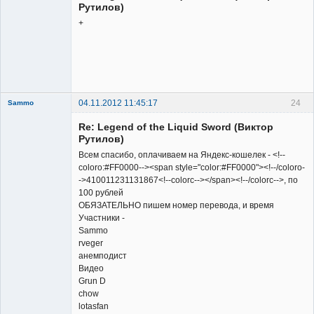
Рутилов)
+
Member
Неактивен
04.11.2012 11:45:17
24
Sammo
Member
Re: Legend of the Liquid Sword (Виктор
Неактивен
Рутилов)
Всем спасибо, оплачиваем на Яндекс-кошелек - <!--
coloro:#FF0000--><span style="color:#FF0000"><!--/coloro-
->410011231131867<!--colorc--></span><!--/colorc-->, по
100 рублей
ОБЯЗАТЕЛЬНО пишем номер перевода, и время
Участники -
Sammo
rveger
анемподист
Видео
Grun D
chow
lotasfan