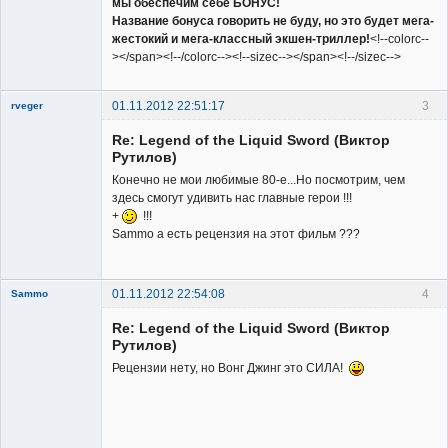
мы обеспечим себе БОНУС!
Название бонуса говорить не буду, но это будет мега-
жестокий и мега-классный экшен-триллер!
<!--colorc--
></span><!--/colorc--><!--sizec--></span><!--/sizec-->
01.11.2012 22:51:17
3
rveger
Re: Legend of the Liquid Sword (Виктор
Рутилов)
Конечно не мои любимые 80-е...Но посмотрим, чем
здесь смогут удивить нас главные герои !!!
+
!!!
Member
Sammo а есть рецензия на этот фильм ???
Неактивен
01.11.2012 22:54:08
4
Sammo
Member
Re: Legend of the Liquid Sword (Виктор
Неактивен
Рутилов)
Рецензии нету, но Вонг Джинг это СИЛА!