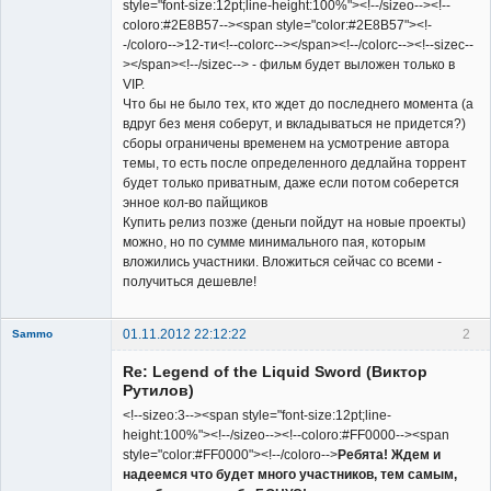
style="font-size:12pt;line-height:100%"><!--/sizeo--><!--
coloro:#2E8B57--><span style="color:#2E8B57"><!-
-/coloro-->12-ти<!--colorc--></span><!--/colorc--><!--sizec--
></span><!--/sizec--> - фильм будет выложен только в
VIP.
Что бы не было тех, кто ждет до последнего момента (а
вдруг без меня соберут, и вкладываться не придется?)
сборы ограничены временем на усмотрение автора
темы, то есть после определенного дедлайна торрент
будет только приватным, даже если потом соберется
энное кол-во пайщиков
Купить релиз позже (деньги пойдут на новые проекты)
можно, но по сумме минимального пая, которым
вложились участники. Вложиться сейчас со всеми -
получиться дешевле!
01.11.2012 22:12:22
2
Sammo
Member
Re: Legend of the Liquid Sword (Виктор
Неактивен
Рутилов)
<!--sizeo:3--><span style="font-size:12pt;line-
height:100%"><!--/sizeo--><!--coloro:#FF0000--><span
style="color:#FF0000"><!--/coloro-->
Ребята! Ждем и
надеемся что будет много участников, тем самым,