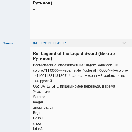
Рутилов)
+
Member
Неактивен
04.11.2012 11:45:17
24
Sammo
Member
Re: Legend of the Liquid Sword (Виктор
Неактивен
Рутилов)
Всем спасибо, оплачиваем на Яндекс-кошелек - <!--
coloro:#FF0000--><span style="color:#FF0000"><!--/coloro-
->410011231131867<!--colorc--></span><!--/colorc-->, по
100 рублей
ОБЯЗАТЕЛЬНО пишем номер перевода, и время
Участники -
Sammo
rveger
анемподист
Видео
Grun D
chow
lotasfan