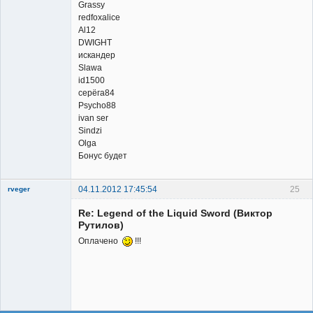
Grassy
redfoxalice
Al12
DWIGHT
искандер
Slawa
id1500
серёга84
Psycho88
ivan ser
Sindzi
Olga
Бонус будет
04.11.2012 17:45:54
25
rveger
Re: Legend of the Liquid Sword (Виктор
Рутилов)
Оплачено
!!!
Member
Неактивен