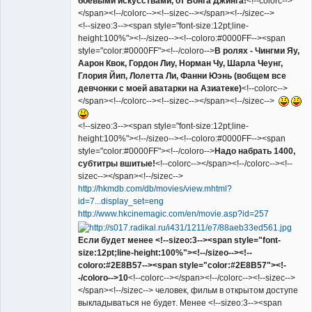
боевыми искусствами, от Вонга Джинга!
<!--colorc-->
</span><!--/colorc--><!--sizec--></span><!--/sizec-->
<!--sizeo:3--><span style="font-size:12pt;line-
height:100%"><!--/sizeo--><!--coloro:#0000FF--><span
style="color:#0000FF"><!--/coloro-->
В ролях - Чингми Яу,
Аарон Квок, Гордон Лиу, Норман Чу, Шарла Чеунг,
Глория Йип, Лолетта Ли, Фанни Юэнь (вобщем все
девчонки с моей аватарки на Азиатеке)
<!--colorc-->
</span><!--/colorc--><!--sizec--></span><!--/sizec-->
<!--sizeo:3--><span style="font-size:12pt;line-
height:100%"><!--/sizeo--><!--coloro:#0000FF--><span
style="color:#0000FF"><!--/coloro-->
Надо набрать 1400,
субтитры вшитые!
<!--colorc--></span><!--/colorc--><!--
sizec--></span><!--/sizec-->
http://hkmdb.com/db/movies/view.mhtml?
id=7...display_set=eng
http://www.hkcinemagic.com/en/movie.asp?id=257
Если будет менее <!--sizeo:3--><span style="font-
size:12pt;line-height:100%"><!--/sizeo--><!--
coloro:#2E8B57--><span style="color:#2E8B57"><!-
-/coloro-->10
<!--colorc--></span><!--/colorc--><!--sizec-->
</span><!--/sizec--> человек, фильм в открытом доступе
выкладываться не будет. Менее <!--sizeo:3--><span