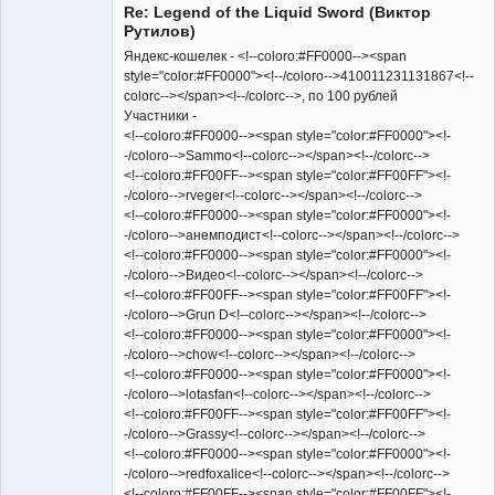
Re: Legend of the Liquid Sword (Виктор
Неактивен
Рутилов)
Яндекс-кошелек - <!--coloro:#FF0000--><span
style="color:#FF0000"><!--/coloro-->410011231131867<!--
colorc--></span><!--/colorc-->, по 100 рублей
Участники -
<!--coloro:#FF0000--><span style="color:#FF0000"><!-
-/coloro-->Sammo<!--colorc--></span><!--/colorc-->
<!--coloro:#FF00FF--><span style="color:#FF00FF"><!-
-/coloro-->rveger<!--colorc--></span><!--/colorc-->
<!--coloro:#FF0000--><span style="color:#FF0000"><!-
-/coloro-->анемподист<!--colorc--></span><!--/colorc-->
<!--coloro:#FF0000--><span style="color:#FF0000"><!-
-/coloro-->Видео<!--colorc--></span><!--/colorc-->
<!--coloro:#FF00FF--><span style="color:#FF00FF"><!-
-/coloro-->Grun D<!--colorc--></span><!--/colorc-->
<!--coloro:#FF0000--><span style="color:#FF0000"><!-
-/coloro-->chow<!--colorc--></span><!--/colorc-->
<!--coloro:#FF0000--><span style="color:#FF0000"><!-
-/coloro-->lotasfan<!--colorc--></span><!--/colorc-->
<!--coloro:#FF00FF--><span style="color:#FF00FF"><!-
-/coloro-->Grassy<!--colorc--></span><!--/colorc-->
<!--coloro:#FF0000--><span style="color:#FF0000"><!-
-/coloro-->redfoxalice<!--colorc--></span><!--/colorc-->
<!--coloro:#FF00FF--><span style="color:#FF00FF"><!-