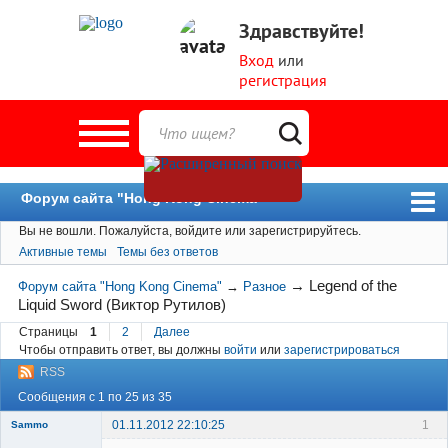
Здравствуйте!
Вход
или
регистрация
Форум сайта "Hong Kong Cinema"
Вы не вошли.
Пожалуйста, войдите или зарегистрируйтесь.
Форум
Активные темы
Темы без ответов
Новости
→
Legend of the
Форум сайта "Hong Kong Cinema"
→
Разное
Пользователи
Liquid Sword (Виктор Рутилов)
Поиск
Страницы
1
2
Далее
Чтобы отправить ответ, вы должны
войти
или
зарегистрироваться
RSS
Сообщения с 1 по 25 из 35
01.11.2012 22:10:25
1
Sammo
Member