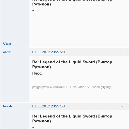
Рутилов)
+
Member
Неактивен
Сайт
01.11.2012 23:27:29
8
chow
Re: Legend of the Liquid Sword (Виктор
Рутилов)
Плюс.
[img]http://i037.radikal.ru/1002/a9/dde277924cc0.gif[/img]
Member
Неактивен
01.11.2012 23:27:50
9
lotasfan
Member
Re: Legend of the Liquid Sword (Виктор
Неактивен
Рутилов)
+