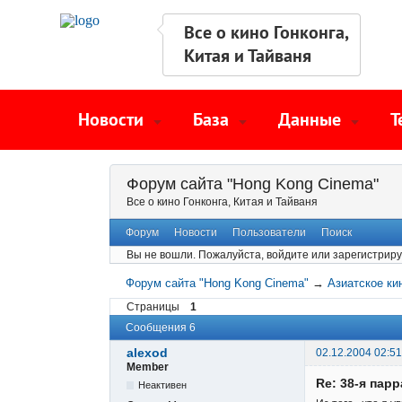
Все о кино Гонконга,
Китая и Тайваня
Новости
База
Данные
Т
Форум сайта "Hong Kong Cinema"
Все о кино Гонконга, Китая и Тайваня
Форум
Новости
Пользователи
Поиск
Вы не вошли.
Пожалуйста, войдите или зарегистриру
Форум сайта "Hong Kong Cinema"
→
Азиатское ки
Страницы
1
Сообщения 6
alexod
02.12.2004 02:51
Member
Re: 38-я пар
Неактивен