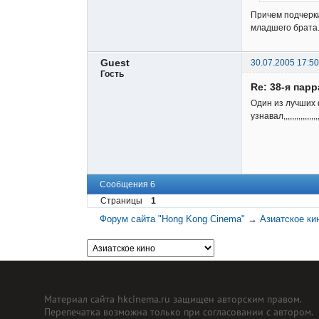
Причем подчерки
младшего брата
Guest
30.07.2005 17:50
Гость
Re: 38-я пар
Один из лучших 
узнавал,,,,,,,,,
Сообщения 6
Страницы
1
Форум сайта "Hong Kong Cinema"
→
Азиатское ки
Материал сайта hkcinema.ru защищен авторским правом.
Перепечатка возможна только при согласовании с автором.