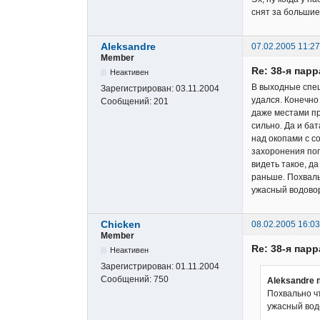
снят за большие.
Aleksandre
07.02.2005 11:27
Member
Re: 38-я пар
Неактивен
В выходные спец
Зарегистрирован:
03.11.2004
удался. Конечно
Сообщений:
201
даже местами пр
сильно. Да и ба
над окопами с с
захоронения пог
видеть такое, д
раньше. Похваль
ужасный водово
Chicken
08.02.2005 16:03
Member
Re: 38-я пар
Неактивен
Зарегистрирован:
01.11.2004
Сообщений:
750
Aleksandre 
Похвально ч
ужасный вод