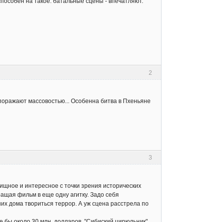
 способен на такое. батальные сцены - впечатляют.
2
поражают массовостью... Особенна битва в Пхеньяне
3
лищное и интересное с точки зрения исторических
ащая фильм в еще одну агитку. Задо себя
их дома твориться террор. А уж сцена расстрела по
де бы около 30 млн. долларов. "Сибиский цирюльник"