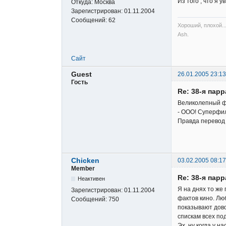
Из того , что я 
Откуда:
Москва
Зарегистрирован:
01.11.2004
Сообщений:
62
Хороший, плохой...
Ash.
Сайт
Guest
26.01.2005 23:13
Гость
Re: 38-я пар
Великолепный фи
- ООО! Суперфил
Правда перевод -
Chicken
03.02.2005 08:17
Member
Re: 38-я пар
Неактивен
Я на днях то же
Зарегистрирован:
01.11.2004
фактов кино. Лю
Сообщений:
750
показывают дово
спискам всех под
Эх, ну когда у 