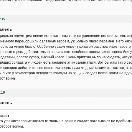
..
:35
ралель
иально посмотрел после стольких отзывов и на удивление полностью согла
 немного переборщили с главным героем, уж больно много перемен в его жизн
осто за живое брало. Особенно задел момент когда он расстреливает своего
тальные сцены действительно впечатляют, особенно запомнилась сцена боя у
олдатами, просто супер, высший класс. Очень приятно было наблюдать, как уж
ибших солдат, а у людей есть желание этим заниматься. Вот бы нам так о сво
а и северян действительно показали реальными людьми такими же как все, а 
но что у режиссеров меняются взгляды на вещи и солдат показывают не ид
рот войны.
:19
ралель
пишет:
то у режиссеров меняются взгляды на вещи и солдат показывают не идейны
оворот войны.