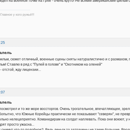
увидел на военной точке на Грбе - очень круто! Не всякий американский фильм
Главное у кого ружьё!!!
:25
ралель
льм, сюжет отличный, военные сцены сняты натуралистично и с размахом, 
ьм! Ставлю в ряд с "Пулей в голове" и "Охотником на оленей"
 отстой, жду лицензии...
:07
ралель
 посмотрел и то же море воссторгов. Очень трогательное, впечатляющее, зре
бопытно, что Южные Корейцы практически не показывают "северян", не превр
льно нелецеприятно. Команидирам на солдат наплевать. Пока они воюют, у н
рят просто ужасна...
нас снимут что-то подобное? Ведь деньги то затрачены не такие большие. Вро