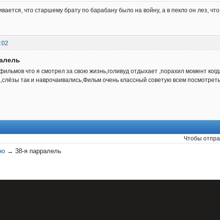
вается, что старшему брату по барабану было на войну, а в пекло он лез, что
.
:02
ралель
фильмов что я смотрел за свою жизнь,голивуд отдыхает ,порахил момент когда
,,,,,,,,,слёзы так и наврочаивались,Фильм очень классный советую всем посмотреть
Чтобы отпра
но
→
38-я парралель