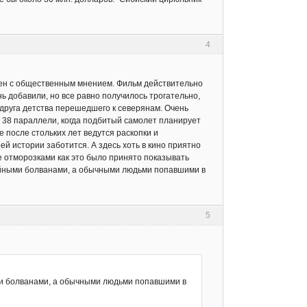
4
сен с общественным мнением. Фильм действительно
ь добавили, но все равно получилось трогательно,
 друга детства перешедшего к северянам. Очень
 38 параллели, когда подбитый самолет планирует
е после стольких лет ведутся раскопки и
ей истории заботится. А здесь хоть в кино приятно
не отморозками как это было принято показывать
ейными болванами, а обычными людьми попавшими в
5
ми болванами, а обычными людьми попавшими в