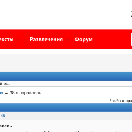
ексты
Развлечения
Форум
йтесь.
→
38-я парралель
но
Чтобы отпра
:48
ралель