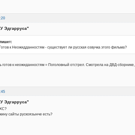
:20
"У Эдгарруса"
пишет:
Готов к Неожидданностям - существует ли русская озвучка этого фильма?
ь готов к неожиданностям = Поголовный отстрел. Смотрела на ДВД-сборнике, 
:45
"У Эдгарруса"
ВХС?
 кину сайты рускоязынче есть?