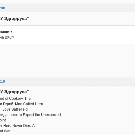
:08
"У Эдгарруса"
пишет:
 на ВХС?
:19
"У Эдгарруса"
d of Cookery, The
и Герой Man Called Hero
Love Battlefield
ожиданностям Expect the Unexpected
oint
т Hero Never Dies, A
ot War