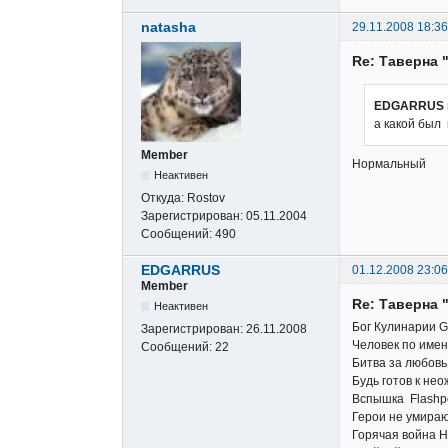
natasha
29.11.2008 18:36
Re: Таверна 
EDGARRUS 
а какой был
Member
Нормальный
Неактивен
Откуда:
Rostov
Зарегистрирован:
05.11.2004
Сообщений:
490
EDGARRUS
01.12.2008 23:06
Member
Re: Таверна 
Неактивен
Бог Кулинарии Go
Зарегистрирован:
26.11.2008
Человек по имен
Сообщений:
22
Битва за любовь 
Будь готов к не
Вспышка Flashp
Герои не умираю
Горячая война H