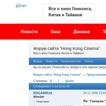
Все о кино Гонконга,
Китая и Тайваня
Новости
База
Данные
Т
Форум сайта "Hong Kong Cinema"
Все о кино Гонконга, Китая и Тайваня
Форум
Новости
Пользователи
Поиск
Вы не вошли.
Пожалуйста, войдите или зарегистриру
Форум сайта "Hong Kong Cinema"
→
Предложения
Страницы
1
2
Далее
Сообщения с 1 по 25 из 40
EDGARRUS
26.11.2008 23:03
Member
Re: Таверна 
Неактивен