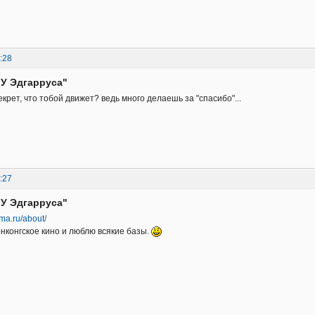
:28
"У Эдгарруса"
екрет, что тобой движет? ведь много делаешь за "спасибо"...
:27
"У Эдгарруса"
ma.ru/about/
нконгское кино и люблю всякие базы.