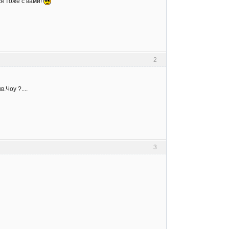
я тоже с вами!
2
.Чоу ?....
3