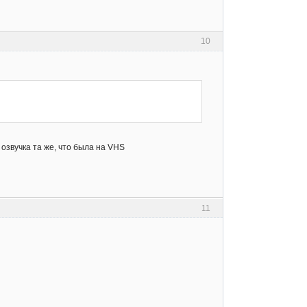
10
озвучка та же, что была на VHS
11