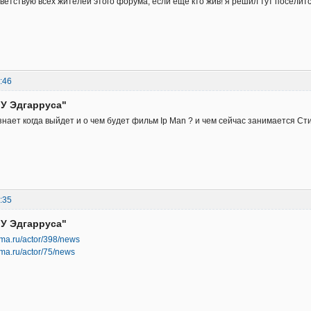
ветствую всех жителей этого форума, если еще кто жив! я решил тут поселитс
:46
"У Эдгарруса"
знает когда выйдет и о чем будет фильм Ip Man ? и чем сейчас занимается Стив
:35
"У Эдгарруса"
ema.ru/actor/398/news
ema.ru/actor/75/news