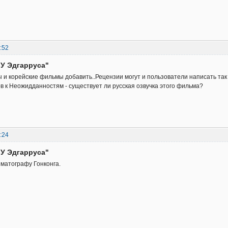
:52
"У Эдгарруса"
 и корейские фильмы добавить..Рецензии могут и пользователи написать так с
ов к Неожидданностям - существует ли русская озвучка этого фильма?
:24
"У Эдгарруса"
ематографу Гонконга.