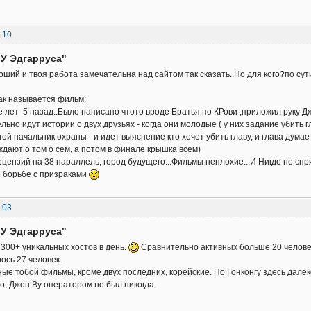
:10
"У Эдгарруса"
оший и твоя работа замечательна над сайтом так сказать..Но для кого?по су
ак называется фильм:
е лет 5 назад..Было написано чтото вроде Братья по КРови ,приложил руку Дж
ьно идут истории о двух друзьях - когда они молодые ( у них задание убить г
угой начальник охраны - и идет выяснение кто хочет убить главу, и глава думае
ждают о том о сем, а потом в финале крышка всем)
цензий на 38 параллель, город будущего...Фильмы неплохие...И Нигде не спря
 борьбе с призраками
:03
"У Эдгарруса"
 300+ уникальных хостов в день.
Сравнительно активных больше 20 человек
ось 27 человек.
ые тобой фильмы, кроме двух последних, корейские. По Гонконгу здесь далек
но, Джон Ву оператором не был никогда.