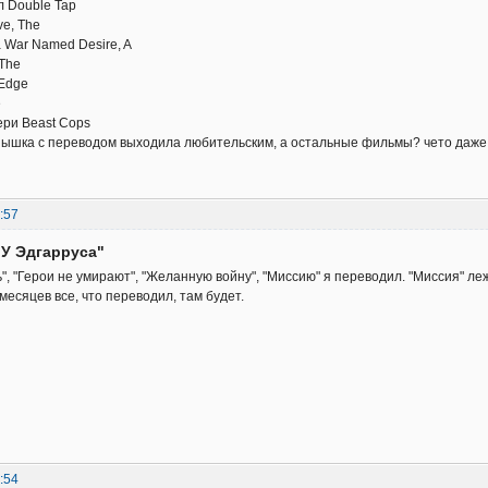
 Double Tap
ve, The
War Named Desire, A
 The
 Edge
e
ри Beast Cops
пышка с переводом выходила любительским, а остальные фильмы? чето даже н
:57
"У Эдгарруса"
ь", "Герои не умирают", "Желанную войну", "Миссию" я переводил. "Миссия" л
 месяцев все, что переводил, там будет.
:54