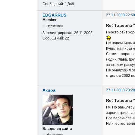
Сообщений:
1,849
EDGARRUS
27.11.2008 22:50
Member
Re: Таверна 
Неактивен
ПРосто сайт хор
Зарегистрирован:
26.11.2008
Сообщений:
22
Не напомнишь к
Купил на пиратк
Сюжет - параллел
( один глава, др
за столом рассу
Не обнаружил ре
отделом 2002 по
Акира
27.11.2008 23:28
Re: Таверна 
Гм. По рамблеру
зарегестрировал
Все перечисленн
Ну и, естествен
Владелец сайта
Неактивен