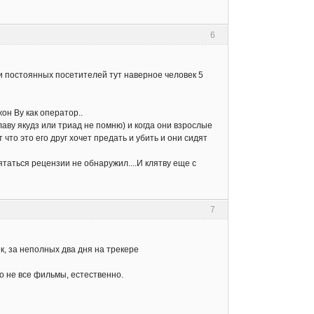
6
ти постоянных посетителей тут наверное человек 5
он Ву как оператор..
лаву якудз или триад не помню) и когда они взрослые
т что это его друг хочет предать и убить и они сидят
таться рецензии не обнаружил....И клятву еще с
7
, за неполных два дня на трекере
о не все фильмы, естественно.