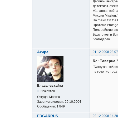
Двойной выстрел
Детектив Detecti
Желанная война 
Миссия Mission,
На грани On the
Протеже Proteg
Полицейские-зве
Будь готов и Вс
благодарен.
Акира
01.12.2008 23:07
Re: Таверна 
"Битву за любов
- в течение трех
Владелец сайта
Неактивен
Откуда:
Москва
Зарегистрирован:
29.10.2004
Сообщений:
1,849
EDGARRUS
02.12.2008 14:28