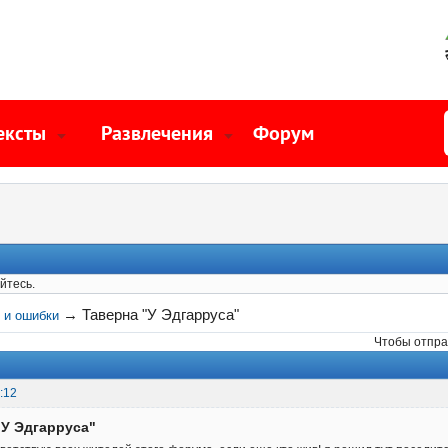
ексты
Развлечения
Форум
йтесь.
→
Таверна "У Эдгарруса"
 и ошибки
Чтобы отпра
:12
"У Эдгарруса"