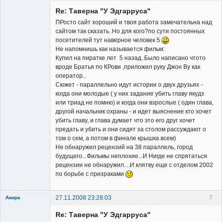
Member
Re: Таверна "У Эдгарруса"
Неактивен
ПРосто сайт хороший и твоя работа замечательна над
сайтом так сказать..Но для кого?по сути постоянных
посетителей тут наверное человек 5
Не напомнишь как называется фильм:
Купил на пиратке лет 5 назад..Было написано чтото
вроде Братья по КРови ,приложил руку Джон Ву как
оператор..
Сюжет - параллельно идут истории о двух друзьях -
когда они молодые ( у них задание убить главу якудз
или триад не помню) и когда они взрослые ( один глава,
другой начальник охраны - и идет выяснение кто хочет
убить главу, и глава думает что это его друг хочет
предать и убить и они сидят за столом рассуждают о
том о сем, а потом в финале крышка всем)
Не обнаружил рецензий на 38 параллель, город
будущего...Фильмы неплохие...И Нигде не спрятаться
рецензии не обнаружил....И клятву еще с отделом 2002
по борьбе с призраками
27.11.2008 23:28:03
7
Акира
Re: Таверна "У Эдгарруса"