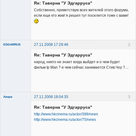
Re: Таверна "У Эдгарруса"
Неактивен
Собственно, приветствую всех жителей этого форума,
если еще кто жив! я решил тут поселится тоже с вами!
27.11.2008 17:29:46
2
EDGARRUS
Member
Re: Таверна "У Эдгарруса"
Неактивен
народ, никто не знает когда выйдет и о чем будет
фильм Ip Man ? и чем сейчас занимается Стив.Чоу ?....
27.11.2008 18:04:35
3
Акира
Re: Таверна "У Эдгарруса"
http://www.hkcinema.ru/actor/398/news
http://www.hkcinema.ru/actor/75/news
Владелец