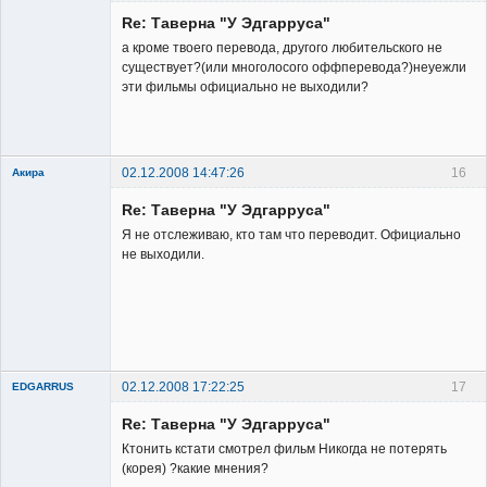
Member
Re: Таверна "У Эдгарруса"
Неактивен
а кроме твоего перевода, другого любительского не
существует?(или многолосого оффперевода?)неуежли
эти фильмы официально не выходили?
02.12.2008 14:47:26
16
Акира
Re: Таверна "У Эдгарруса"
Я не отслеживаю, кто там что переводит. Официально
не выходили.
Владелец
сайта
Неактивен
02.12.2008 17:22:25
17
EDGARRUS
Member
Re: Таверна "У Эдгарруса"
Неактивен
Ктонить кстати смотрел фильм Никогда не потерять
(корея) ?какие мнения?