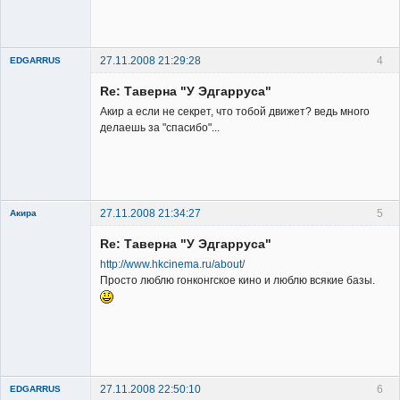
сайта
Неактивен
27.11.2008 21:29:28
4
EDGARRUS
Member
Re: Таверна "У Эдгарруса"
Неактивен
Акир а если не секрет, что тобой движет? ведь много
делаешь за "спасибо"...
27.11.2008 21:34:27
5
Акира
Re: Таверна "У Эдгарруса"
http://www.hkcinema.ru/about/
Просто люблю гонконгское кино и люблю всякие базы.
Владелец
сайта
Неактивен
27.11.2008 22:50:10
6
EDGARRUS