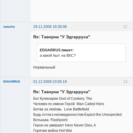
29.11.2008 18:36:08
12
natasha
Re: Таверна "У Эдгарруса"
EDGARRUS пишет:
а какой был на ВХС?
Member
Нормальный
Неактивен
01.12.2008 23:06:19
13
EDGARRUS
Member
Re: Таверна "У Эдгарруса"
Неактивен
Бог Кулинарии God of Cookery, The
Человек по имени Герой Man Called Hero
Битва за любовь Love Battlefield
Будь готов к неожиданностям Expect the Unexpected
Вспышка Flashpoint
Герои не умирают Hero Never Dies, A
Горячая война Hot War