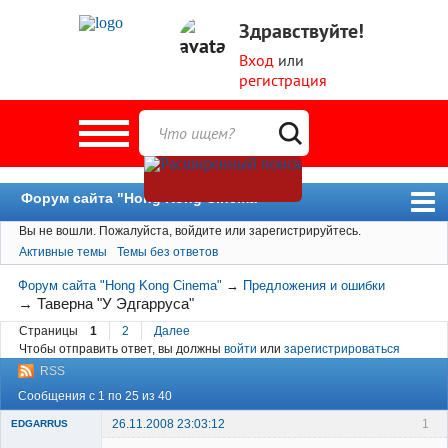
Здравствуйте!
Вход
или
регистрация
Форум сайта "Hong Kong Cinema"
Вы не вошли.
Пожалуйста, войдите или зарегистрируйтесь.
Форум
Активные темы
Темы без ответов
Новости
Форум сайта "Hong Kong Cinema"
→
Предложения и ошибки
Пользователи
→
Таверна "У Эдгарруса"
Страницы
1
2
Далее
Поиск
Чтобы отправить ответ, вы должны
войти
или
зарегистрироваться
RSS
Сообщения с 1 по 25 из 40
26.11.2008 23:03:12
1
EDGARRUS
Member