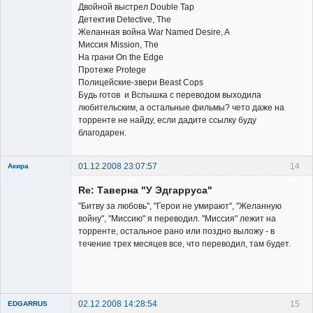
Двойной выстрел Double Tap
Детектив Detective, The
Желанная война War Named Desire, A
Миссия Mission, The
На грани On the Edge
Протеже Protege
Полицейские-звери Beast Cops
Будь готов и Вспышка с переводом выходила
любительским, а остальные фильмы? чето даже на
торренте не найду, если дадите ссылку буду
благодарен.
01.12.2008 23:07:57
14
Акира
Re: Таверна "У Эдгарруса"
"Битву за любовь", "Герои не умирают", "Желанную
войну", "Миссию" я переводил. "Миссия" лежит на
торренте, остальное рано или поздно выложу - в
течение трех месяцев все, что переводил, там будет.
Владелец
сайта
Неактивен
02.12.2008 14:28:54
15
EDGARRUS