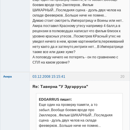
боевик вроде про 2киллеров...Фильм
ШИКАРНЫЙ...Последняя сцена - дуэль двух челов на
складе фееверков...Больше ниче не помню...
Думаю стоит смотреть Императрицу и Воины или нет..
Акира поставил Красному утесу например 4 балл,а в
рецензии в полководцах написал что фильм близок к
уровню красных утесов...Посмотрев КРасный утес не
увидел ничего в нем, кроме картинкибитв,переживаний
нету както да и затянуто,интриги нет....В Императрице
также все или даже хуже?
А поповоду ничего не потерять - он по сравнению с
СПЛ на каком уровне?
03.12.2008 15:15:41
20
Акира
Re: Таверна "У Эдгарруса"
EDGARRUS пишет:
Еще один на проверку памяти, а то
забыл..Вообще боевик вроде про
Владелец
2киллеров...Фильм ШИКАРНЫЙ...Последняя
сайта
сцена - дуэль двух челов на складе
Неактивен
фееверков...Больше ниче не помню...