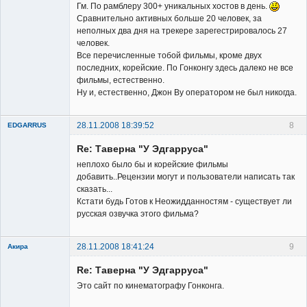
Гм. По рамблеру 300+ уникальных хостов в день.
Сравнительно активных больше 20 человек, за
неполных два дня на трекере зарегестрировалось 27
человек.
Владелец
Все перечисленные тобой фильмы, кроме двух
сайта
последних, корейские. По Гонконгу здесь далеко не все
Неактивен
фильмы, естественно.
Ну и, естественно, Джон Ву оператором не был никогда.
28.11.2008 18:39:52
8
EDGARRUS
Member
Re: Таверна "У Эдгарруса"
Неактивен
неплохо было бы и корейские фильмы
добавить..Рецензии могут и пользователи написать так
сказать...
Кстати будь Готов к Неожидданностям - существует ли
русская озвучка этого фильма?
28.11.2008 18:41:24
9
Акира
Re: Таверна "У Эдгарруса"
Это сайт по кинематографу Гонконга.