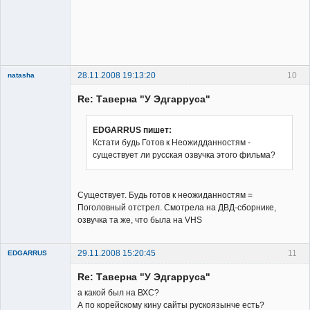
Владелец
сайта
Неактивен
28.11.2008 19:13:20
10
natasha
Re: Таверна "У Эдгарруса"
EDGARRUS пишет:
Кстати будь Готов к Неожидданностям -
существует ли русская озвучка этого фильма?
Member
Неактивен
Существует. Будь готов к неожиданностям =
Поголовный отстрел. Смотрела на ДВД-сборнике,
озвучка та же, что была на VHS
29.11.2008 15:20:45
11
EDGARRUS
Member
Re: Таверна "У Эдгарруса"
Неактивен
а какой был на ВХС?
А по корейскому кину сайты рускоязынче есть?