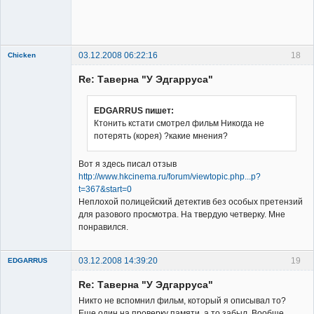
03.12.2008 06:22:16
18
Chicken
Member
Re: Таверна "У Эдгарруса"
Неактивен
EDGARRUS пишет:
Ктонить кстати смотрел фильм Никогда не
потерять (корея) ?какие мнения?
Вот я здесь писал отзыв
http://www.hkcinema.ru/forum/viewtopic.php...p?
t=367&start=0
Неплохой полицейский детектив без особых претензий
для разового просмотра. На твердую четверку. Мне
понравился.
03.12.2008 14:39:20
19
EDGARRUS
Member
Re: Таверна "У Эдгарруса"
Неактивен
Никто не вспомнил фильм, который я описывал то?
Еще один на проверку памяти, а то забыл..Вообще