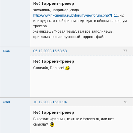
Re: Торрент-трекер
Неактивен
заходишь, например, сюда
http://www.hkcinema.ru/bt/forum/viewforum.php?f=11
, ну,
или куда там твой фильм подходит, в-общем, на форум
трекера.
Жемякаешь "новая тема", там все заполняешь,
привязываешь полученный торрент-файл.
05.12.2008 15:58:58
77
Rica
Member
Re: Торрент-трекер
Неактивен
Спасибо, Denicce!
10.12.2008 16:01:04
78
retr0
Member
Re: Торрент-трекер
Неактивен
Выложить фильмы, взятые с torrents.ru, или нет
смысла?