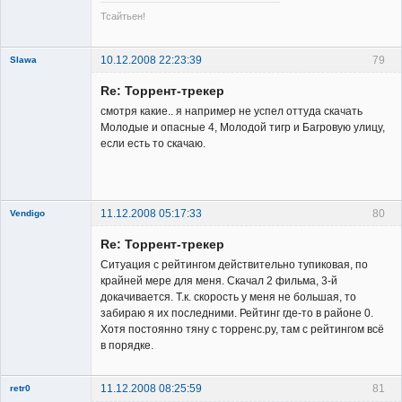
Тсайтьен!
10.12.2008 22:23:39
79
Slawa
Member
Re: Торрент-трекер
Неактивен
смотря какие.. я например не успел оттуда скачать
Молодые и опасные 4, Молодой тигр и Багровую улицу,
если есть то скачаю.
11.12.2008 05:17:33
80
Vendigo
New member
Re: Торрент-трекер
Неактивен
Ситуация с рейтингом действительно тупиковая, по
крайней мере для меня. Скачал 2 фильма, 3-й
докачивается. Т.к. скорость у меня не большая, то
забираю я их последними. Рейтинг где-то в районе 0.
Хотя постоянно тяну с торренс.ру, там с рейтингом всё
в порядке.
11.12.2008 08:25:59
81
retr0