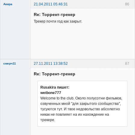
21.04.2011 05:46:31
86
Акира
Re: Торрент-трекер
Трекер почти год как закрыт.
Владелец
сайта
Неактивен
27.11.2011 13:38:52
87
смерч11
Member
Re: Торрент-трекер
Неактивен
Rusakira пишет:
wetbone777
Welcome to the club. Около полусотни фильмов,
озвученных мной "для закрытого сообщества",
тусуются тут. И твое недовольство абсолютно
никак не повлияет на их нахождение на
трекере.