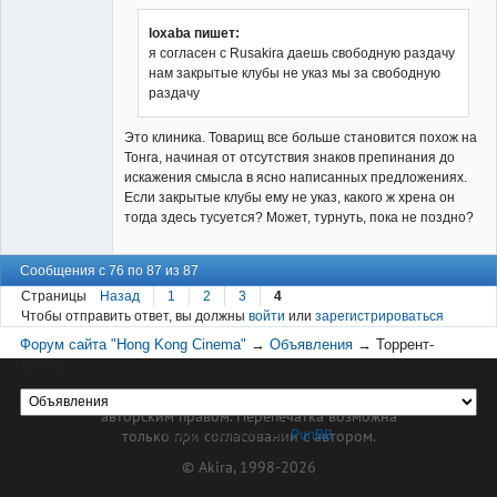
loxaba пишет:
я согласен с Rusakira даешь свободную раздачу
нам закрытые клубы не указ мы за свободную
раздачу
Это клиника. Товарищ все больше становится похож на
Тонга, начиная от отсутствия знаков препинания до
искажения смысла в ясно написанных предложениях.
Если закрытые клубы ему не указ, какого ж хрена он
тогда здесь тусуется? Может, турнуть, пока не поздно?
Сообщения с 76 по 87 из 87
Страницы
Назад
1
2
3
4
Чтобы отправить ответ, вы должны
войти
или
зарегистрироваться
Форум сайта "Hong Kong Cinema"
→
Объявления
→
Торрент-
трекер
Материал сайта hkcinema.ru защищен
авторским правом. Перепечатка возможна
только при согласовании с автором.
Форум работает на
PunBB
© Akira, 1998-2026