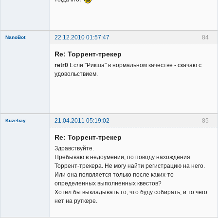
22.12.2010 01:57:47
84
NanoBot
New member
Re: Торрент-трекер
Неактивен
retr0
Если "Рикша" в нормальном качестве - скачаю с
удовольствием.
21.04.2011 05:19:02
85
Kuzebay
New member
Re: Торрент-трекер
Неактивен
Здравствуйте.
Пребываю в недоумении, по поводу нахождения
Торрент-трекера. Не могу найти регистрацию на него.
Или она появляется только после каких-то
определенных выполненных квестов?
Хотел бы выкладывать то, что буду собирать, и то чего
нет на руткере.