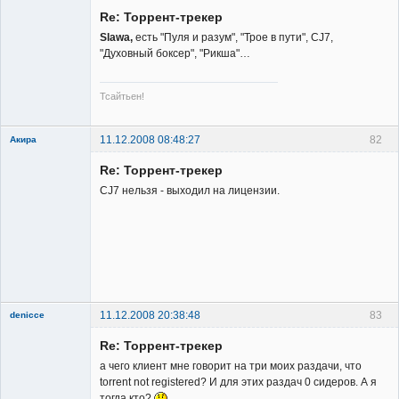
Member
Re: Торрент-трекер
Неактивен
Slawa,
есть "Пуля и разум", "Трое в пути", CJ7,
"Духовный боксер", "Рикша"…
Тсайтьен!
11.12.2008 08:48:27
82
Акира
Re: Торрент-трекер
CJ7 нельзя - выходил на лицензии.
Владелец
сайта
Неактивен
11.12.2008 20:38:48
83
denicce
Member
Re: Торрент-трекер
Неактивен
а чего клиент мне говорит на три моих раздачи, что
torrent not registered? И для этих раздач 0 сидеров. А я
тогда кто?