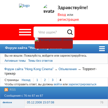
Здравствуйте!
Вход
или
регистрация
Форум сайта "Hong Kong Cinema"
Вы не вошли.
Пожалуйста, войдите или зарегистрируйтесь.
Форум
Активные темы
Темы без ответов
Новости
→
Торрент-
Форум сайта "Hong Kong Cinema"
→
Объявления
Пользователи
трекер
Поиск
Страницы
Назад
1
2
3
4
Чтобы отправить ответ, вы должны
войти
или
зарегистрироваться
RSS
Сообщения с 76 по 87 из 87
05.12.2008 15:07:08
76
denicce
Member