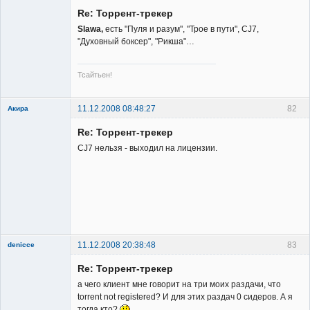
Member
Re: Торрент-трекер
Неактивен
Slawa,
есть "Пуля и разум", "Трое в пути", CJ7,
"Духовный боксер", "Рикша"…
Тсайтьен!
11.12.2008 08:48:27
82
Акира
Re: Торрент-трекер
CJ7 нельзя - выходил на лицензии.
Владелец
сайта
Неактивен
11.12.2008 20:38:48
83
denicce
Member
Re: Торрент-трекер
Неактивен
а чего клиент мне говорит на три моих раздачи, что
torrent not registered? И для этих раздач 0 сидеров. А я
тогда кто?