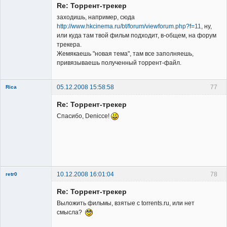
Re: Торрент-трекер
Неактивен
заходишь, например, сюда
http://www.hkcinema.ru/bt/forum/viewforum.php?f=11
, ну,
или куда там твой фильм подходит, в-общем, на форум
трекера.
Жемякаешь "новая тема", там все заполняешь,
привязываешь полученный торрент-файл.
05.12.2008 15:58:58
77
Rica
Member
Re: Торрент-трекер
Неактивен
Спасибо, Denicce!
10.12.2008 16:01:04
78
retr0
Member
Re: Торрент-трекер
Неактивен
Выложить фильмы, взятые с torrents.ru, или нет
смысла?