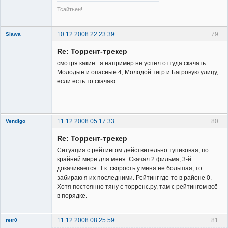
Тсайтьен!
10.12.2008 22:23:39
79
Slawa
Member
Re: Торрент-трекер
Неактивен
смотря какие.. я например не успел оттуда скачать
Молодые и опасные 4, Молодой тигр и Багровую улицу,
если есть то скачаю.
11.12.2008 05:17:33
80
Vendigo
New member
Re: Торрент-трекер
Неактивен
Ситуация с рейтингом действительно тупиковая, по
крайней мере для меня. Скачал 2 фильма, 3-й
докачивается. Т.к. скорость у меня не большая, то
забираю я их последними. Рейтинг где-то в районе 0.
Хотя постоянно тяну с торренс.ру, там с рейтингом всё
в порядке.
11.12.2008 08:25:59
81
retr0