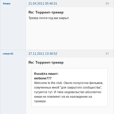
21.04.2011 05:46:31
86
Акира
Re: Торрент-трекер
Трекер почти год как закрыт.
Владелец
сайта
Неактивен
27.11.2011 13:38:52
87
смерч11
Member
Re: Торрент-трекер
Неактивен
Rusakira пишет:
wetbone777
Welcome to the club. Около полусотни фильмов,
озвученных мной "для закрытого сообщества",
тусуются тут. И твое недовольство абсолютно
никак не повлияет на их нахождение на
трекере.