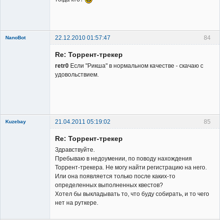
22.12.2010 01:57:47
84
NanoBot
New member
Re: Торрент-трекер
Неактивен
retr0
Если "Рикша" в нормальном качестве - скачаю с
удовольствием.
21.04.2011 05:19:02
85
Kuzebay
New member
Re: Торрент-трекер
Неактивен
Здравствуйте.
Пребываю в недоумении, по поводу нахождения
Торрент-трекера. Не могу найти регистрацию на него.
Или она появляется только после каких-то
определенных выполненных квестов?
Хотел бы выкладывать то, что буду собирать, и то чего
нет на руткере.