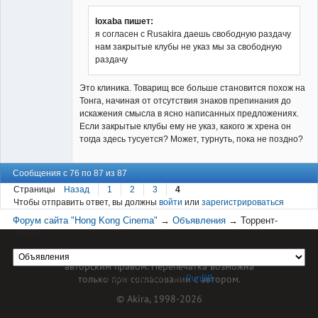
loxaba пишет:
я согласен с Rusakira даешь свободную раздачу
нам закрытые клубы не указ мы за свободную
раздачу
Это клиника. Товарищ все больше становится похож на
Тонга, начиная от отсутствия знаков препинания до
искажения смысла в ясно написанных предложениях.
Если закрытые клубы ему не указ, какого ж хрена он
тогда здесь тусуется? Может, турнуть, пока не поздно?
Сообщения с 76 по 87 из 87
Страницы
Назад
1
2
3
4
Чтобы отправить ответ, вы должны
войти
или
зарегистрироваться
Форум сайта "Hong Kong Cinema"
→
Объявления
→
Торрент-
трекер
Материал сайта hkcinema.ru защищен
авторским правом. Перепечатка возможна
только при согласовании с автором.
Форум работает на
PunBB
© Akira, 1998-2026