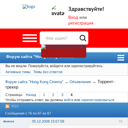
Здравствуйте!
Вход
или
регистрация
Форум сайта "Hong Kong Cinema"
Вы не вошли.
Пожалуйста, войдите или зарегистрируйтесь.
Форум
Активные темы
Темы без ответов
Новости
→
Торрент-
Форум сайта "Hong Kong Cinema"
→
Объявления
Пользователи
трекер
Поиск
Страницы
Назад
1
2
3
4
Чтобы отправить ответ, вы должны
войти
или
зарегистрироваться
RSS
Сообщения с 76 по 87 из 87
05.12.2008 15:07:08
76
denicce
Member