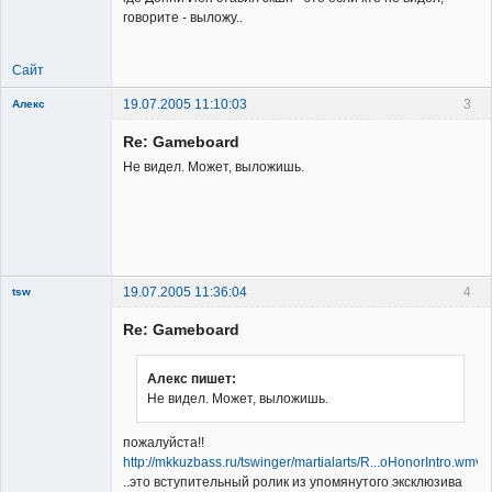
говорите - выложу..
Сайт
19.07.2005 11:10:03
3
Алекс
Member
Re: Gameboard
Неактивен
Не видел. Может, выложишь.
19.07.2005 11:36:04
4
tsw
Member
Re: Gameboard
Неактивен
Алекс пишет:
Не видел. Может, выложишь.
пожалуйста!!
http://mkkuzbass.ru/tswinger/martialarts/R...oHonorIntro.wmv
..это вступительный ролик из упомянутого эксклюзива