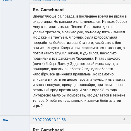
Member
Re: Gameboard
Неактивен
Впечатляюще. Я, правда, в последнее время не играю в
видео-игры. Но раньше очень увлекался. Из всех боёвок
могу вспомнить только Теккен. Я остался где-то на
уровне третьего, а сейчас уже, по-моему, пятый вышел.
Но даже и в третьем, я помню, была колоссальная
проработка бойцов из расчёта того, какой стиль боя
они используют. Когда я начал заниматься тэквон-до, а
потом как-то врубил Теккен, я удивился, насколько
правильны все движения Хвоаранга. И так у каждого
(почти) бойца. Даже у Эдди, который использует, в
принципе, довольно небоевой вид единоборств -
капоэйру, все движения правильны, но грамотно
вписаны в игру, и он делает все эти немыслимые макаэ
и клювы попугая, присущие капоэйре, при этом нанося
реальный вред противнику. И это в игре 98-го года.
Интересно было бы помотреть, что делается в Теккене
теперь. У тебя нет заставок или записи боёв из этой
игры?
19.07.2005 13:11:56
6
tsw
Member
Re: Gameboard
Неактивен