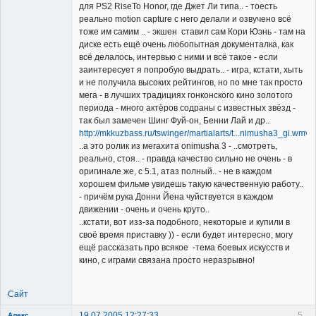
для PS2 RiseTo Honor, где Джет Ли типа.. - тоесть
реально motion capture с него делали и озвучено всё
тоже им самим .. - экшен ставил сам Кори Юэнь - там на
диске есть ещё очень любопытная документалка, как
всё делалось, интервью с ними и всё такое - если
заинтересует я попробую выдрать.. - игра, кстати, хыть
и не получила высоких рейтингов, но по мне так просто
мега - в лучших традициях гонконского кино золотого
периода - много актёров содраны с известных звёзд -
так был замечен Шинг Фуй-он, Бенни Лай и др..
http://mkkuzbass.ru/tswinger/martialarts/t...nimusha3_gi.wmv
..а это ролик из мегахита onimusha 3 - ..смотреть,
реально, стоя.. - правда качество сильно не очень - в
оригинале же, с 5.1, атаз полный.. - не в каждом
хорошем фильме увидешь такую качественную работу..
- причём рука Донни Йена чуйствуется в каждом
движении - очень и очень круто..
..кстати, вот изз-за подобного, некоторые и купили в
своё время приставку )) - если будет интересно, могу
ещё рассказать про всякое -тема боевых искусств и
кино, с играми связана просто неразрывно!
Сайт
19.07.2005 12:27:33
5
Алекс