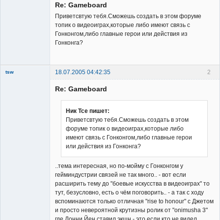
Re: Gameboard
Приветсвтую тебя.Сможешь создать в этом форуме
топик о видеоиграх,которые либо имеют связь с
Гонконгом,либо главные герои или действия из
Гонконга?
18.07.2005 04:42:35
2
tsw
Member
Re: Gameboard
Неактивен
Ник Тсе пишет:
Приветсвтую тебя.Сможешь создать в этом
форуме топик о видеоиграх,которые либо
имеют связь с Гонконгом,либо главные герои
или действия из Гонконга?
..тема интересная, но по-мойму с Гонконгом у
гейминдустрии связей не так много.. - вот если
расширить тему до "боевые искусства в видеоиграх" то
тут, безусловно, есть о чём поговорить.. - а так с ходу
вспоминаются только отличная "rise to honour" c Джетом
и просто невероятной крутизны ролик от "onimusha 3"
где Донни Йен ставил экшн - это если кто не видел,