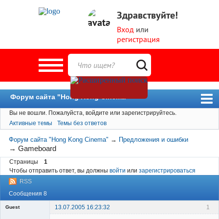
Здравствуйте!
Вход
или
регистрация
Форум сайта "Hong Kong Cinema"
Вы не вошли.
Пожалуйста, войдите или зарегистрируйтесь.
Форум
Активные темы
Темы без ответов
Новости
Форум сайта "Hong Kong Cinema"
→
Предложения и ошибки
Пользователи
→
Gameboard
Страницы
1
Поиск
Чтобы отправить ответ, вы должны
войти
или
зарегистрироваться
RSS
Сообщения 8
13.07.2005 16:23:32
1
Guest
Гость