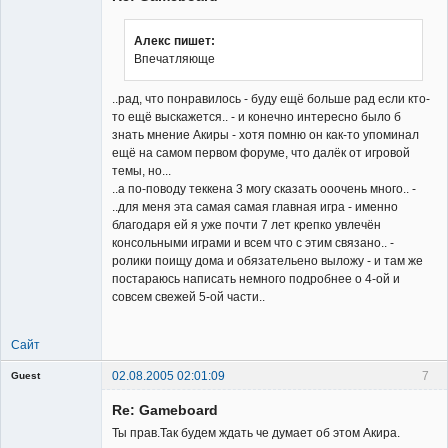
Алекс пишет:
Впечатляюще
..рад, что понравилось - буду ещё больше рад если кто-
то ещё выскажется.. - и конечно интересно было б
знать мнение Акиры - хотя помню он как-то упоминал
ещё на самом первом форуме, что далёк от игровой
темы, но...
..а по-поводу теккена 3 могу сказать ооочень много.. -
..для меня эта самая самая главная игра - именно
благодаря ей я уже почти 7 лет крепко увлечён
консольными играми и всем что с этим связано.. -
ролики поищу дома и обязательено выложу - и там же
постараюсь написать немного подробнее о 4-ой и
совсем свежей 5-ой части..
Сайт
02.08.2005 02:01:09
7
Guest
Гость
Re: Gameboard
Ты прав.Так будем ждать че думает об этом Акира.