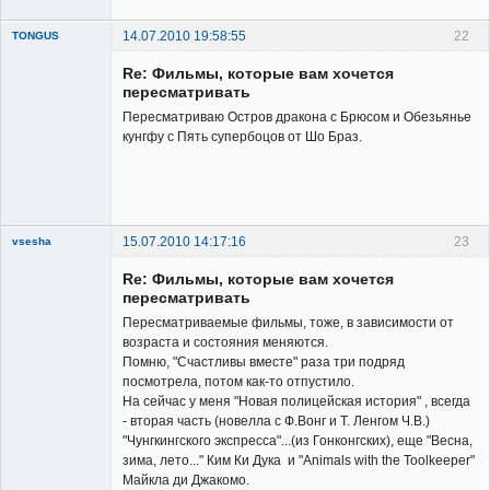
14.07.2010 19:58:55
22
TONGUS
New member
Re: Фильмы, которые вам хочется
Неактивен
пересматривать
Пересматриваю Остров дракона с Брюсом и Обезьянье
кунгфу с Пять супербоцов от Шо Браз.
15.07.2010 14:17:16
23
vsesha
Re: Фильмы, которые вам хочется
пересматривать
Пересматриваемые фильмы, тоже, в зависимости от
возраста и состояния меняются.
Помню, "Счастливы вместе" раза три подряд
Member
посмотрела, потом как-то отпустило.
На сейчас у меня "Новая полицейская история" , всегда
Неактивен
- вторая часть (новелла с Ф.Вонг и Т. Ленгом Ч.В.)
"Чунгкингского экспресса"...(из Гонконгских), еще "Весна,
зима, лето..." Ким Ки Дука и "Animals with the Toolkeeper"
Майкла ди Джакомо.