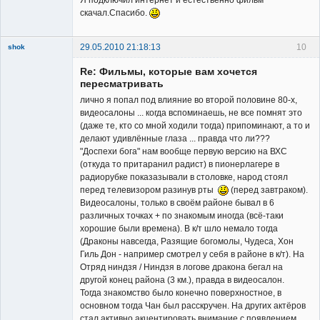
Я подключил интернет и естественно фильм
скачал.Спасибо.
29.05.2010 21:18:13
10
shok
Member
Re: Фильмы, которые вам хочется
Неактивен
пересматривать
лично я попал под влияние во второй половине 80-х,
видеосалоны ... когда вспоминаешь, не все помнят это
(даже те, кто со мной ходили тогда) припоминают, а то и
делают удивлённые глаза ... правда что ли???
"Доспехи бога" нам вообще первую версию на ВХС
(откуда то притаранил радист) в пионерлагере в
радиорубке показазывали в столовке, народ стоял
перед телевизором разинув рты
(перед завтраком).
Видеосалоны, только в своём районе бывал в 6
различных точках + по знакомым иногда (всё-таки
хорошие были времена). В к/т шло немало тогда
(Драконы навсегда, Разящие богомолы, Чудеса, Хон
Гиль Дон - например смотрел у себя в районе в к/т). На
Отряд ниндзя / Ниндзя в логове дракона бегал на
другой конец района (3 км.), правда в видеосалон.
Тогда знакомство было конечно поверхностное, в
основном тогда Чан был расскручен. На других актёров
стал активно акцентировать внимание с появлением