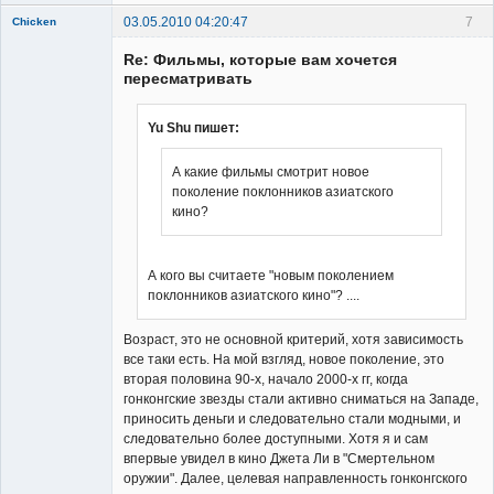
03.05.2010 04:20:47
7
Chicken
Member
Re: Фильмы, которые вам хочется
Неактивен
пересматривать
Yu Shu пишет:
А какие фильмы смотрит новое
поколение поклонников азиатского
кино?
А кого вы считаете "новым поколением
поклонников азиатского кино"? ....
Возраст, это не основной критерий, хотя зависимость
все таки есть. На мой взгляд, новое поколение, это
вторая половина 90-х, начало 2000-х гг, когда
гонконгские звезды стали активно сниматься на Западе,
приносить деньги и следовательно стали модными, и
следовательно более доступными. Хотя я и сам
впервые увидел в кино Джета Ли в "Смертельном
оружии". Далее, целевая направленность гонконгского