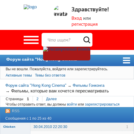
Здравствуйте!
Вход
или
регистрация
Форум сайта "Hong Kong Cinema"
Вы не вошли.
Пожалуйста, войдите или зарегистрируйтесь.
Форум
Активные темы
Темы без ответов
Новости
Форум сайта "Hong Kong Cinema"
→
Фильмы Гонконга
Пользователи
→
Фильмы, которые вам хочется пересматривать
Страницы
1
2
Далее
Поиск
Чтобы отправить ответ, вы должны
войти
или
зарегистрироваться
RSS
Сообщения с 1 по 25 из 40
30.04.2010 22:20:30
1
Chicken
Member