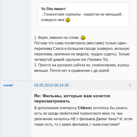
Yu Shu пишет:
...Гонконгские сериалы - наркотик не меньший,
Member
поверьте мне
Неактивен
1. Верю, именно на слово
Потому что сама посмотрела (местами) только один -
перепевку Секса в большом городе (наверно, вольную
перепевку, оригинал не видела, трудно судить). Только
четвертой дамой сделали гея (Чапмен То).
2. Просто на русскояз.сайтах их, гонконговских, в разы
меньше. Почти нет в сравнении с др.азией
03.05.2010 00:14:30
6
suzuki
Re: Фильмы, которые вам хочется
пересматривать
В дополнение в вопросу
Chiken
a хотелось бы узнать:
есть ли среди любителей гонконгского кино те, чье
увлечение началось НЕ с фильмов Джеки Чана? И, если
Member
такие есть, то с каких фильмов, с чьим участием?
Неактивен