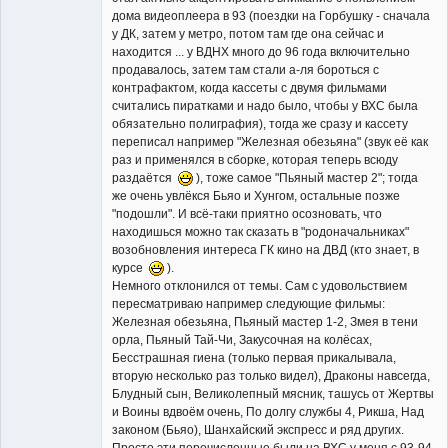
дома видеоплеера в 93 (поездки на Горбушку - сначала
у ДК, затем у метро, потом там где она сейчас и
находится ... у ВДНХ много до 96 года включительно
продавалось, затем там стали а-ля бороться с
контрафактом, когда кассеты с двумя фильмами
считались пиратками и надо было, чтобы у ВХС была
обязательно полиграфия), тогда же сразу и кассету
переписал например "Железная обезьяна" (звук её как
раз и применялся в сборке, которая теперь всюду
раздаётся
), тоже самое "Пьяный мастер 2"; тогда
же очень увлёкся Бьяо и Хунгом, остальные позже
"подошли". И всё-таки приятно осозновать, что
находишься можно так сказать в "родоначальниках"
возобновления интереса ГК кино на ДВД (кто знает, в
курсе
).
Немного отклонился от темы. Сам с удовольствием
пересматриваю например следующие фильмы:
Железная обезьяна, Пьяный мастер 1-2, Змея в тени
орла, Пьяный Тай-Чи, Закусочная на колёсах,
Бесстрашная гиена (только первая прикалывала,
вторую несколько раз только видел), Драконы навсегда,
Блудный сын, Великолепный мясник, ташусь от Жертвы
и Воины вдвоём очень, По долгу службы 4, Рикша, Над
законом (Бьяо), Шанхайский экспресс и ряд других.