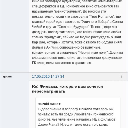
кино на западную аудиторию, развитие компьютерных
спецэффектов и т.д. Гонконгское кино становится так
называемым "мейнстримным". Во многом это
показательно, если кто смотрел, в "True Romance", где
главный герой идет смотреть "Уличного бойца" с Сонни
Чибой и крутит "Светлое будущее". То есть, еще лет
двадцать назад считалось, что гонконгское кино любят
только "придурки", сейчас же модно рассуждать о Вонг
Кар Вае, который, кстати, тоже с какого то бодуна снял
фильм в Англии, совершенно безцветные,
коньюктурные и вторичные "Черничные ночи". Другими
словами, новое поколение, это поколение доступности
ГК кино, если так можно выразиться.
17.05.2010 14:27:34
8
gotam
Гость
Re: Фильмы, которые вам хочется
пересматривать
suzuki пишет:
В дополнение в вопросу
Chiken
a хотелось бы
узнать: есть ли среди любителей гонконгского
кино те, чье увлечение началось НЕ с фильмов
Джеки Чана? И, если такие есть, то с каких