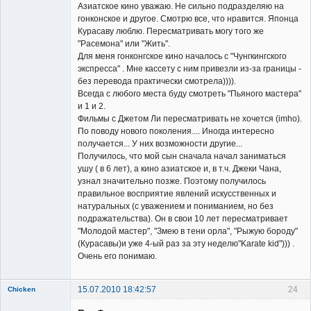
Азиатское кино уважаю. Не сильно подразделяю на
гонконское и другое. Смотрю все, что нравится. Японца
Курасаву люблю. Пересматривать могу того же
"Расемона" или "Жить".
Для меня гонконгское кино началось с "Чунгкингского
экспресса" . Мне кассету с ним привезли из-за границы -
без перевода практически смотрела)))).
Всегда с любого места буду смотреть "Пьяного мастера"
и 1 и 2.
Фильмы с Джетом Ли пересматривать не хочется (imho).
По поводу нового поколения.... Иногда интересно
получается... У них возможности другие...
Получилось, что мой сын сначала начал заниматься
ушу ( в 6 лет), а кино азиатское и, в т.ч. Джеки Чана,
узнал значительно позже. Поэтому получилось
правильное восприятие явлений искусственных и
натуральных (с уважением и пониманием, но без
подражательства). Он в свои 10 лет пересматривает
"Молодой мастер", "Змею в тени орла", "Рыжую бороду"
(Курасавы)и уже 4-ый раз за эту неделю"Karate kid"))) .
Очень его понимаю.
15.07.2010 18:42:57
24
Chicken
Member