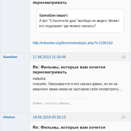
пересматривать
SamoGon пишет:
А вот "Спасителя душ" вообще не видел. Может
Member
кто подскажет где можно скачать?
Неактивен
http://rutracker.org/forum/viewtopic.php?t=1196182
17.06.2010 21:30:46
19
SamoGon
Re: Фильмы, которые вам хочется
пересматривать
natasha
спасибо. Оказывается я его скачал давно, но из-за
ужасного звука никак не заставлю себя посмотреть....
Member
Неактивен
Война - это путь обмана...
19.06.2010 05:36:13
20
Chicken
Member
Re: Фильмы, которые вам хочется
Неактивен