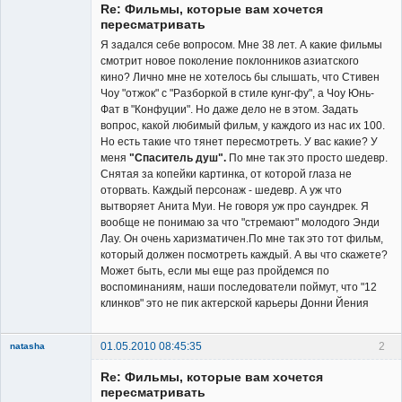
Re: Фильмы, которые вам хочется
Неактивен
пересматривать
Я задался себе вопросом. Мне 38 лет. А какие фильмы
смотрит новое поколение поклонников азиатского
кино? Лично мне не хотелось бы слышать, что Стивен
Чоу "отжок" с "Разборкой в стиле кунг-фу", а Чоу Юнь-
Фат в "Конфуции". Но даже дело не в этом. Задать
вопрос, какой любимый фильм, у каждого из нас их 100.
Но есть такие что тянет пересмотреть. У вас какие? У
меня
"Спаситель душ".
По мне так это просто шедевр.
Снятая за копейки картинка, от которой глаза не
оторвать. Каждый персонаж - шедевр. А уж что
вытворяет Анита Муи. Не говоря уж про саундрек. Я
вообще не понимаю за что "стремают" молодого Энди
Лау. Он очень харизматичен.По мне так это тот фильм,
который должен посмотреть каждый. А вы что скажете?
Может быть, если мы еще раз пройдемся по
воспоминаниям, наши последователи поймут, что "12
клинков" это не пик актерской карьеры Донни Йения
01.05.2010 08:45:35
2
natasha
Re: Фильмы, которые вам хочется
пересматривать