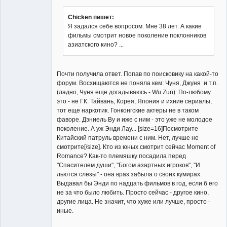
Chicken пишет:
Я задался себе вопросом. Мне 38 лет. А какие
Member
фильмы смотрит новое поколение поклонников
Неактивен
азиатского кино? ...
Почти получила ответ. Попав по поисковику на какой-то
форум. Восхищаются не поняла кем: Чуня, Джуня и т.п.
(ладно, Чуня еще догадываюсь - Wu Zun). По-любому
это - не ГК. Тайвань, Корея, Япония и ихние сериалы,
тот еще наркотик. Гонконгские актеры не в таком
фаворе. Дэниель Ву и иже с ним - это уже не молодое
поколение. А уж Энди Лау... [size=16]Посмотрите
Китайский патруль времени с ним. Нет, лучше не
смотрите[/size]. Кто из юных смотрит сейчас Moment of
Romance? Как-то племяшку посадила перед
"Спасителем души", "Богом азартных игроков", "И
льются слезы" - она враз забыла о своих кумирах.
Выдавал бы Энди по надцать фильмов в год, если б его
не за что было любить. Просто сейчас - другое кино,
другие лица. Не значит, что хуже или лучше, просто -
иные.