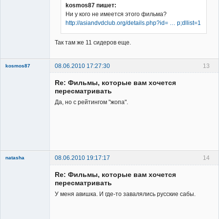
kosmos87 пишет:
Ни у кого не имеется этого фильма?
Владелец
http://asiandvdclub.org/details.php?id= … p;dllist=1
сайта
Неактивен
Так там же 11 сидеров еще.
08.06.2010 17:27:30
13
kosmos87
Re: Фильмы, которые вам хочется
пересматривать
Да, но с рейтингом "жопа".
Заблокирован
Неактивен
08.06.2010 19:17:17
14
natasha
Re: Фильмы, которые вам хочется
пересматривать
У меня авишка. И где-то завалялись русские сабы.