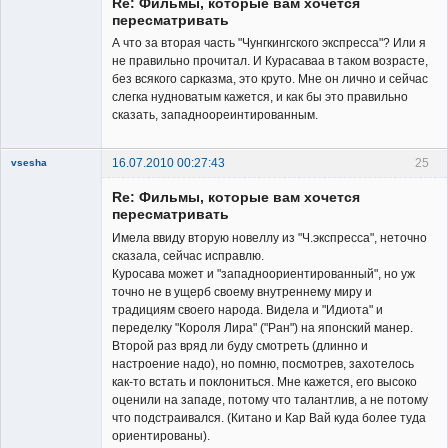
Re: Фильмы, которые вам хочется
Неактивен
пересматривать
А что за вторая часть "Чунгкингского экспресса"? Или я
не правильно прочитал. И Курасаваа в таком возрасте,
без всякого сарказма, это круто. Мне он лично и сейчас
слегка нудноватым кажется, и как бы это правильно
сказать, западноореинтированным.
16.07.2010 00:27:43
25
vsesha
Re: Фильмы, которые вам хочется
пересматривать
Имела ввиду вторую новеллу из "Ч.экспресса", неточно
сказала, сейчас исправлю.
Куросава может и "западноориентированный", но уж
Member
точно не в ущерб своему внутреннему миру и
традициям своего народа. Видела и "Идиота" и
Неактивен
переделку "Короля Лира" ("Ран") на японский манер.
Второй раз вряд ли буду смотреть (длинно и
настроение надо), но помню, посмотрев, захотелось
как-то встать и поклониться. Мне кажется, его высоко
оценили на западе, потому что талантлив, а не потому
что подстраивался. (Китано и Кар Вай куда более туда
ориентированы).