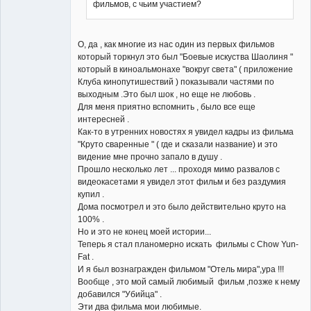
фильмов, с чьим участием?
О, да , как многие из нас один из первых фильмов
который торкнул это был "Боевые искуства Шаолиня "
который в киноальмонахе "вокруг света" ( приложение
Клуба кинопутишествий ) показывали частями по
выходным .Это был шок , но еще не любовь .
Для меня приятно вспомнить , было все еще
интересней .
Как-то в утренних новостях я увидел кадры из фильма
"Круто сваренные " ( где и сказали название) и это
видение мне прочно запало в душу .
Прошло несколько лет ... проходя мимо развалов с
видеокасетами я увидел этот фильм и без раздумия
купил .
Дома посмотрел и это было действительно круто на
100% .
Но и это не конец моей истории...
Теперь я стал планомерно искать фильмы с Chow Yun-
Fat .
И я был вознагражден фильмом "Отель мира",ура !!!
Вообще , это мой самый любимый фильм ,позже к нему
добавился "Убийца" .
Эти два фильма мои любимые.