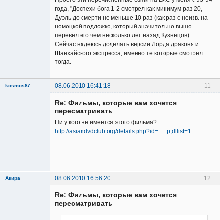
Просто эти перечисленные были на ВХС у меня с 93-94
года, "Доспехи бога 1-2 смотрел как минимум раз 20,
Дуэль до смерти не меньше 10 раз (как раз с неизв. на
немецкой подложке, который значительно выше
перевёл его чем несколько лет назад Кузнецов)
Сейчас надеюсь доделать версии Лорда дракона и
Шанхайского экспресса, именно те которые смотрел
тогда.
08.06.2010 16:41:18
11
kosmos87
Re: Фильмы, которые вам хочется
пересматривать
Ни у кого не имеется этого фильма?
http://asiandvdclub.org/details.php?id= … p;dllist=1
Заблокирован
Неактивен
08.06.2010 16:56:20
12
Акира
Re: Фильмы, которые вам хочется
пересматривать