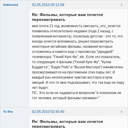
02.05.2010 00:12:08
3
Authorized
Member
Re: Фильмы, которые вам хочется
Неактивен
пересматривать
мне почти 21 год, возможность смотреть_что_хочется
появилась относительно недавно (года 2 назад, с
появлением интернета), поскольку детство - это то, что
иногда хочется вспоминать, решил пересмотреть
некоторые китайские фильмы, названия которых
отложились в памяти еще с просмотра "украдкой"
телевизора: "Гений Кунг-Фу", etc. Если это показатель,
то следующие 4 фильма ("Гений Кунг-Фу", "Кулак
Буддиста", "Eagle Fists" и "Вызов Мастера") ежемесячно
просматриваются на протяжении этих пары лет. И
каждый раз неописуемое чувство восторга и куча
эмоций. И что-то мне подсказывает, что так еще не пару
лет будет.
ПС. Это если не задаваться вопросом "а поклонник ли
тот человек, который фильмы скачивает."
02.05.2010 02:40:40
4
Yu Shu
Re: Фильмы, которые вам хочется
пересматривать