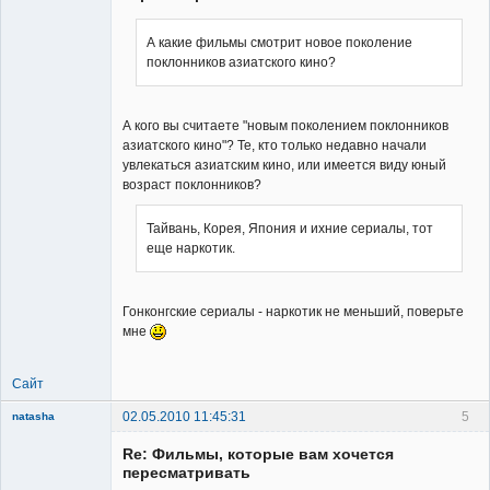
А какие фильмы смотрит новое поколение
поклонников азиатского кино?
Member
Неактивен
А кого вы считаете "новым поколением поклонников
азиатского кино"? Те, кто только недавно начали
увлекаться азиатским кино, или имеется виду юный
возраст поклонников?
Тайвань, Корея, Япония и ихние сериалы, тот
еще наркотик.
Гонконгские сериалы - наркотик не меньший, поверьте
мне
Сайт
02.05.2010 11:45:31
5
natasha
Re: Фильмы, которые вам хочется
пересматривать