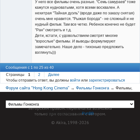
У него все фильмы очень разные. "Семь самураев" тоже
кажутся нудноватыми, хотя всеми восхвален. А
нехитрая "Тайная дуэль" (вроде даже по заказу снятая)
очень мне нравится. "Рыжая борода" - не сложный и не
нудный фильм. Там все четко. Ребенок конечно не будет
"Ран" смотреть и т.д.
Дети, кстати, с удовольствием смотрят многие
"взрослые" фильмы. И выводы формулируют
замечательно. Наше дело - тихонько предложить
взглянуть)))
Сообщения с 1 по 25 из 40
Страницы
1
2
Далее
Чтобы отправить ответ, вы должны
войти
или
зарегистрироваться
Форум сайта "Hong Kong Cinema"
→
Фильмы Гонконга
→
Фильмы,
которые вам хочется пересматривать
Материал сайта hkcinema.ru защищен
авторским правом. Перепечатка возможна
только при согласовании с автором.
Форум работает на
PunBB
© Akira, 1998-2026