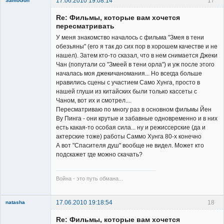
17.06.2010 19:08:14
17
SamoGon
Re: Фильмы, которые вам хочется
пересматривать
У меня знакомство началось с фильма "Змея в тени
обезьяны" (его я так до сих пор в хорошем качестве и не
нашел). Затем кто-то сказал, что в нем снимается Джеки
Member
Чан (попутали со "Змеей в тени орла") и уж после этого
началась моя джекичаномания... Но всегда больше
Неактивен
нравились сцены с участием Само Хунга, просто в
нашей глуши из китайских были только кассеты с
Чаном, вот их и смотрел....
Пересматриваю по многу раз в основном фильмы Йен
Ву Пинга - они крутые и забавные одновременно и в них
есть какая-то особая сила... ну и режиссерские (да и
актерские тоже) работы Саммо Хунга 80-х конечно
А вот "Спасителя душ" вообще не видел. Может кто
подскажет где можно скачать?
Война - это путь обмана...
17.06.2010 19:18:54
18
natasha
Re: Фильмы, которые вам хочется