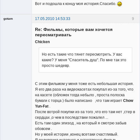
Вот и подошла к концу моя история.Спасибо.
17.05.2010 14:53:33
9
gotam
Гость
Re: Фильмы, которые вам хочется
пересматривать
Chicken
Но есть такие что тянет пересмотреть. У вас
какие? У меня "Спаситель душ". По мне так это
просто шедевр.
С этим фильмом у меня тоже есть небольшая история.
Я его два раза на видеокасетах покупал из-за того, что
на касете (обложек тогда небыло , проста полоска
бумаги с торца ) было написано ,что там играет
Chow
Yun-Fat
.
После вотрой покупки из-за того ,что его там нет ,стер в
сердцах ,о чем в последствии пожалел ...
Есть там один эпизод , на который я смотрю забыв
обовсем .
Но у моей истории ,конец всетаки счастливый.