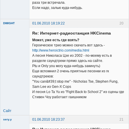
раза три встречала.
Member
Если надо, залью куда-нибудь.
Неактивен
01.06.2010 18:19:22
20
DWIGHT
Re: Интернет-радиостанция HKCinema
Может, уже есть где взять?
Героическое трио можно скачать вот здесь -
http://www.heroictrio.com/media.html
А песня Николаса Цзе из 2002 - по-моему есть в
Member
разделе саундтреки прямо здесь на сайте.
Ptu и Only you могу куда-нибудь закинуть)
Неактивен
Еще вспомнил 2 очень приятные песенки из гк
саундтреков:
"You can&#39;t stop me" - Nicholas Tse, Stephen Fung,
Sam Lee из Gen-X Cops
И песня Lo Ta Yu из "Fight Back to School 2" из сцены где
Стивен Чоу работает гаишником
Сайт
01.06.2010 18:23:37
21
sery.y