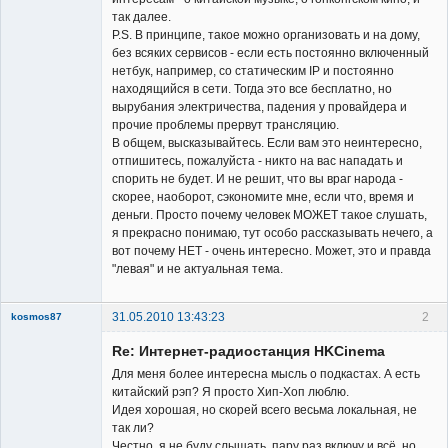
так далее.
P.S. В принципе, такое можно организовать и на дому,
без всяких сервисов - если есть постоянно включенный
нетбук, например, со статическим IP и постоянно
находящийся в сети. Тогда это все бесплатно, но
вырубания электричества, падения у провайдера и
прочие проблемы прервут трансляцию.
В общем, высказывайтесь. Если вам это неинтересно,
отпишитесь, пожалуйста - никто на вас нападать и
спорить не будет. И не решит, что вы враг народа -
скорее, наоборот, сэкономите мне, если что, время и
деньги. Просто почему человек МОЖЕТ такое слушать,
я прекрасно понимаю, тут особо рассказывать нечего, а
вот почему НЕТ - очень интересно. Может, это и правда
"левая" и не актуальная тема.
31.05.2010 13:43:23
2
kosmos87
Re: Интернет-радиостанция HKCinema
Для меня более интересна мысль о подкастах. А есть
китайский рэп? Я просто Хип-Хоп люблю.
Идея хорошая, но скорей всего весьма локальная, не
так ли?
Заблокирован
Честно, я не буду слышать, пару раз включу и всё, но