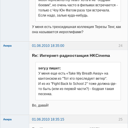
Moon represents my heart- хоть и не "бодрый
Владелец
боевик", но очень часто в фильмах встречается -
сайта
только с Чоу Юн Фатом раза три встречала.
Неактивен
Если надо, залью куда-нибудь.
У меня есть трехсидишная коллекция Терезы Тенг, как
она называется иероглифами?
01.06.2010 18:35:00
24
Акира
Re: Интернет-радиостанция HKCinema
sery.y пишет:
У меня еще есть «Take My Breath Away» на
кантонском из "Тот кто преследует ветер".
Владелец
И из из "Fight Back to School 2" тоже должна где-
сайта
то быть (или из первой части?) - бодрая такая
Неактивен
песенка.
Во, давай!
01.06.2010 18:35:15
25
Акира