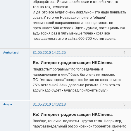
обращайтесь. Я сам на себя если и взял бы что, то
только так, немножко.
И да, это все будет очень локально - это надо понимать
сразу. У того же Новарадио при его "общей"
киноманской направленности посещаемость не
превышает 500 человек. Здесь, думаю, потенциальная
аудитория раз в пять меньше точно - хотя вон
посещаемость этого сайта 600-700 хостов в день.
31.05.2010 14:21:25
4
Authorized
Member
Re: Интернет-радиостанция HKCinema
Неактивен
"подкасты/программы" по "определенным
направлениям в кино" было бы очень интересно.
ПС. "металл-сцена" конкретно Китая по сравнению с
75% остальной Азии довольно развита. Если что-то
вдруг надо будет - буду рад приложить руку:)
31.05.2010 14:32:18
5
Акира
Re: Интернет-радиостанция HKCinema
Вообще, конечно, подкасты - крутая тема. Например,
паруразвнедельный обзор новинок торрентов, какие-то