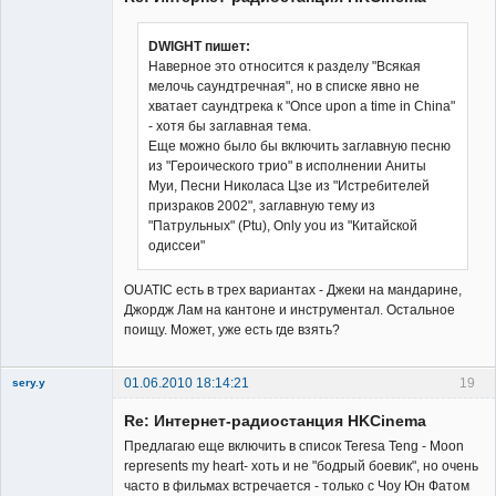
DWIGHT пишет:
Наверное это относится к разделу "Всякая
мелочь саундтречная", но в списке явно не
Владелец
хватает саундтрека к "Once upon a time in China"
сайта
- хотя бы заглавная тема.
Неактивен
Еще можно было бы включить заглавную песню
из "Героического трио" в исполнении Аниты
Муи, Песни Николаса Цзе из "Истребителей
призраков 2002", заглавную тему из
"Патрульных" (Ptu), Only you из "Китайской
одиссеи"
OUATIC есть в трех вариантах - Джеки на мандарине,
Джордж Лам на кантоне и инструментал. Остальное
поищу. Может, уже есть где взять?
01.06.2010 18:14:21
19
sery.y
Re: Интернет-радиостанция HKCinema
Предлагаю еще включить в список Teresa Teng - Moon
represents my heart- хоть и не "бодрый боевик", но очень
часто в фильмах встречается - только с Чоу Юн Фатом