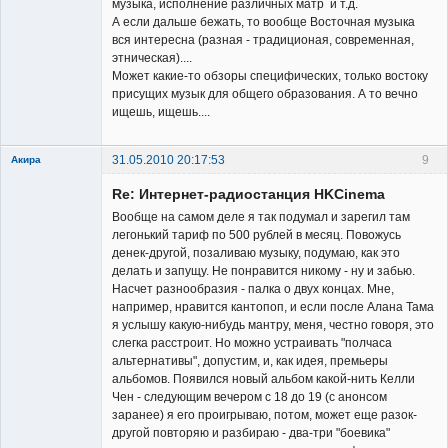
музыка, исполнение различных матр и т.д.
А если дальше бежать, то вообще Восточная музыка
вся интересна (разная - традиционая, современная,
этническая)....
Может какие-то обзоры специфических, только востоку
присущих музык для общего образования. А то вечно
ищешь, ищешь....
31.05.2010 20:17:53
9
Акира
Re: Интернет-радиостанция HKCinema
Вообще на самом деле я так подумал и зарегил там
легонький тариф по 500 рублей в месяц. Повожусь
денек-другой, позаливаю музыку, подумаю, как это
делать и запущу. Не понравится никому - ну и забью.
Владелец
Насчет разнообразия - палка о двух концах. Мне,
сайта
например, нравится кантопоп, и если после Алана Тама
Неактивен
я услышу какую-нибудь мантру, меня, честно говоря, это
слегка расстроит. Но можно устраивать "полчаса
альтернативы", допустим, и, как идея, премьеры
альбомов. Появился новый альбом какой-нить Келли
Чен - следующим вечером с 18 до 19 (с анонсом
заранее) я его проигрываю, потом, может еще разок-
другой повторяю и разбираю - два-три "боевика"