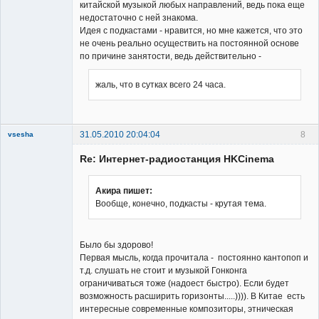
китайской музыкой любых направлений, ведь пока еще
недостаточно с ней знакома.
Идея с подкастами - нравится, но мне кажется, что это
не очень реально осуществить на постоянной основе
по причине занятости, ведь действительно -
жаль, что в сутках всего 24 часа.
31.05.2010 20:04:04
8
vsesha
Re: Интернет-радиостанция HKCinema
Акира пишет:
Вообще, конечно, подкасты - крутая тема.
Member
Неактивен
Было бы здорово!
Первая мысль, когда прочитала - постоянно кантопоп и
т.д. слушать не стоит и музыкой Гонконга
ограничиваться тоже (надоест быстро). Если будет
возможность расширить горизонты.....)))). В Китае есть
интересные современные композиторы, этническая