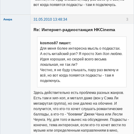
вот когда появятся подкасты - там я подключусь.
Неактивен
31.05.2010 13:48:34
3
Акира
Re: Интернет-радиостанция HKCinema
kosmos87 пишет:
Для меня более интересна мысль о подкастах.
А есть китайский рэп? Я просто Хип-Хоп люблю.
Владелец
Идея хорошая, но скорей всего весьма
сайта
локальная, не так ли?
Неактивен
Честно, я не буду слышать, пару раз включу и
всё, но вот когда появятся подкасты - там я
подключусь.
Здесь действительно есть проблема разных жанров.
Есть там и хип-хоп, и металл даже (вон у Сэма Ли
мегакрутая группа), но они далеко на обочине. И
получится, что кто-то хочет слушать романтические
баллады, а кто-то - "боевики" Джеки Чана или Лесли
Чеунга. Ну, для того и вынес на обсуждение. Подкасты -
конечно, тема интересная, если кто-то хочет вести по
музыке или определенным направлениям в кино,