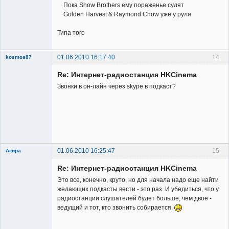
Пока Show Brothers ему пораженье сулят
Golden Harvest & Raymond Chow уже у руля
Типа того
01.06.2010 16:17:40
14
kosmos87
Re: Интернет-радиостанция HKCinema
Звонки в он-лайн через skype в подкаст?
Заблокирован
Неактивен
01.06.2010 16:25:47
15
Акира
Re: Интернет-радиостанция HKCinema
Это все, конечно, круто, но для начала надо еще найти
желающих подкасты вести - это раз. И убедиться, что у
радиостанции слушателей будет больше, чем двое -
ведущий и тот, кто звонить собирается.
Владелец
сайта