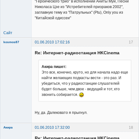
"Героического трио" в исполнении Аниты Муи, Песни
Николаса Цзе из "Истребителей призраков 2002",
заглавную тему из "Патрульных" (Ptu), Only you из
"Китайской одиссеи"
Сайт
01.06.2010 17:02:16
17
kosmos87
Re: Интернет-радиостанция HKCinema
Акира пишет:
Это все, конечно, круто, но для начала надо еще
найти желающих подкасты вести - это раз. И
Заблокирован
убедиться, что у радиостанции слушателей
Неактивен
будет больше, чем двое - ведущий и тот, кто
звонить собирается.
Ну, да. Далековато я прыгнул.
01.06.2010 17:32:00
18
Акира
Re: Интернет-радиостанция HKCinema