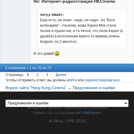
Re: Интернет-радиостанция HKCinema
sery.y пишет:
Еще есть, не знаю - надо, не надо - из "Бога
кулинарии" - песенка, когда Карен Мок стала
Владелец
белая и пушистая, и та песня, что пела Карен (о
сайта
дружбе) в исполнении какого-то мужика (очень
Неактивен
бодрая, на 2 минуты).
И это давай
Сообщения с 1 по 25 из 72
Страницы
1
2
3
Далее
Чтобы отправить ответ, вы должны
войти
или
зарегистрироваться
Форум сайта "Hong Kong Cinema"
→
Предложения и ошибки
→
Интернет-радиостанция HKCinema
Материал сайта hkcinema.ru защищен
авторским правом. Перепечатка возможна
только при согласовании с автором.
Форум работает на
PunBB
© Akira, 1998-2026