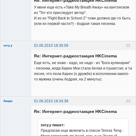
Re: Интернет-радиостанция HKCinema
У меня еще есть «Take My Breath Away» на кантонском
из "Тот кто преследует ветер".
И из из "Fight Back to School 2" тоже должна где-то быть
(или из первой части?) - бодрая такая песенка.
Member
Неактивен
01.06.2010 18:30:59
22
sery.y
Re: Интернет-радиостанция HKCinema
Еще есть, не знаю - надо, не надо - из "Бога кулинарии"
- песенка, когда Карен Мок стала белая и пушистая, и та
песня, что пела Карен (о дружбе) в исполнении какого-
то мужика (очень бодрая, на 2 минуты).
Member
Неактивен
01.06.2010 18:34:39
23
Акира
Re: Интернет-радиостанция HKCinema
sery.y пишет:
Предлагаю еще включить в список Teresa Teng -