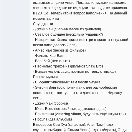
оказывается, дико много. Пока залил музыки на восемь
часов, это еще даже не гиг, звучит очень даже прилично
в 128 Кбс. Теперь стоит вопрос наполнения. На данный
Владелец
момент залиты
сайта
Саундтреки:
Неактивен
- Джеки Чан (сборник песен из фильмов)
- Светлое будущее (несколько "ударных")
- История китайских призраков (три варианта титульной
песни плюс даосский рэп)
- Агнес Чан (песни из фильмов)
- Фильмы Кар-Вая
- Воробей (несколько)
- Несколько треков из фильмов Shaw Bros
- Всякая мелочь саундтречная по треку отовсюду
Просто музыка
- Сборник "киношных" тем Лесли Чеунга
- Энтони Вонг (рок, почти панк, для разнообразия
несколько треков - у него там даже кавер на Нирвану
есть)
- Джеки Чан (сборник)
- Юэнь Бьяо (который выкладывался здесь)
- Близняшки (Amazing Album, буду лить еще штуки три)
- HotCha (два альбома)
В процессе Сэм Хуи (качается), Алан Там (надо
слушать-выбирать), Самми Ченг (надо выбирать), Энди