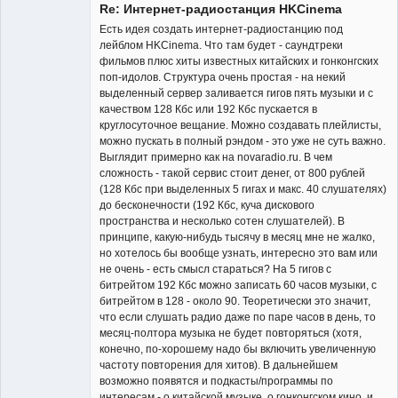
Re: Интернет-радиостанция HKCinema
Есть идея создать интернет-радиостанцию под
лейблом HKCinema. Что там будет - саундтреки
фильмов плюс хиты известных китайских и гонконгских
поп-идолов. Структура очень простая - на некий
Владелец
выделенный сервер заливается гигов пять музыки и с
сайта
качеством 128 Кбс или 192 Кбс пускается в
Неактивен
круглосуточное вещание. Можно создавать плейлисты,
можно пускать в полный рэндом - это уже не суть важно.
Выглядит примерно как на novaradio.ru. В чем
сложность - такой сервис стоит денег, от 800 рублей
(128 Кбс при выделенных 5 гигах и макс. 40 слушателях)
до бесконечности (192 Кбс, куча дискового
пространства и несколько сотен слушателей). В
принципе, какую-нибудь тысячу в месяц мне не жалко,
но хотелось бы вообще узнать, интересно это вам или
не очень - есть смысл стараться? На 5 гигов с
битрейтом 192 Кбс можно записать 60 часов музыки, с
битрейтом в 128 - около 90. Теоретически это значит,
что если слушать радио даже по паре часов в день, то
месяц-полтора музыка не будет повторяться (хотя,
конечно, по-хорошему надо бы включить увеличенную
частоту повторения для хитов). В дальнейшем
возможно появятся и подкасты/программы по
интересам - о китайской музыке, о гонконгском кино, и