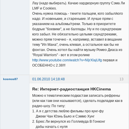
Лау (надо выбирать). Качаю хардкорную группу Сэма Ли
LMF и Cookies.
Очень нужна помощь - ткните пальцем, кого забыл/кого
надо. И новенькие, и старенькие. И лучше прям с
указанием на альбомы/треки. Только в приоритете
бодрые "боевики", а не баллады. Ну и по саундтрекам
кого забыл. Не обязательно целыми саундтреками,
можно прям точечно - я, например, вставил в вещание
тему "Ип Мана", очень клевая, а остальное как бы не
фонтан. Очень хотел бы найти музыку Ромео Диаса из
"Royal Warriors" - вот в этом ролике
http://www.youtube.com/watch?v=NljrXlajUfg
первая и
ОСОБЕННО с 2.38!!!
01.06.2010 14:18:48
13
kosmos87
Re: Интернет-радиостанция HKCinema
Можно к тематическим подкастам записать рефрены
(или как там они называются), сделать подкладки как в
радио-шоу. По типу:
1. А я с детства люблю фильмы про кунг-фу
Заблокирован
Джеки Чан Юэнь Бьяо и Сэммо Хунг
2. Брюс Ли вернулся из Голливуда В Гонконг
Неактивен
дабы начать с нуля