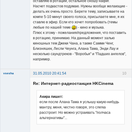
оставляю в ротации, остальное сношу нафиг.
Насчет подкастов подумаю. Нужны вообще желающие -
делать их очень просто. Берете тему, записываете на
компе 5-10 минут своего голоса, присылаете мне, я их
ставлю в эфир. Если кто хочет попробовать (темы
любые по нашей теме
) - кино и музыка.
Плюс к этому - пожелания/предложения, что поставить
в ротацию, принимаю. На данный момент залью
киношных тем Джеки Чана, а также Самми Ченг,
Близняшек, Лесли Чеунга, Алана Тама, Энди Лау и
несколько саундтреков - "Воробья" и "Падших ангелов",
например.
31.05.2010 20:41:54
10
vsesha
Re: Интернет-радиостанция HKCinema
Акира пишет:
если после Алана Тама я услышу какую-нибудь
мантру, меня, честно говоря, это слегка
Member
расстроит. Но можно устраивать "полчаса
Неактивен
альтернативы"...