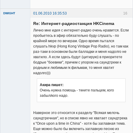
Неактивен
01.06.2010 16:35:53
16
DWIGHT
Re: Интернет-радиостанция HKCinema
Лично мне идея с интернет-радио очень нравится. Если
пробьетесь в эфир обязательно буду слушать - по
крайней мере по вечерам. Одно время пытался
слушать hkvp (Hong Kong Vintage Pop Radio), но там как
Member
раз-таки в основном были балладки и меня надолго не
хватило. А если здесь будут (цитирую) в приоритете
Неактивен
бодрые "боевики", причем с упором на саундтреки к
родным и любимым гк фильмам, то меня хватит
надолго)))
Акира пишет:
Очень нужна помощь - ткните пальцем, кого
забыл/кого надо.
Наверное это относится к разделу "Всякая мелочь
саундтречная", но в списке явно не хватает саундтрека
к "Once upon a time in China" - хотя бы заглавная тема.
Еще можно было бы включить заглавную песню из