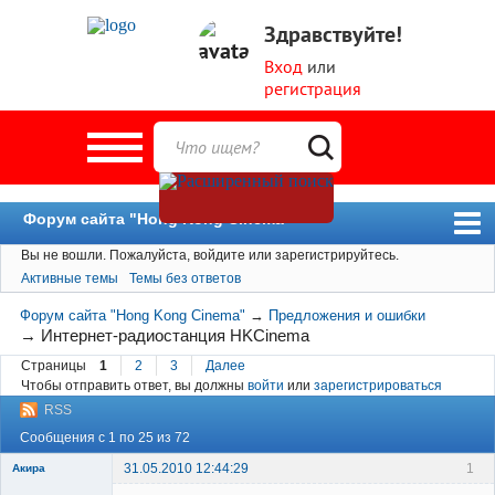
Здравствуйте!
Вход
или
регистрация
Форум сайта "Hong Kong Cinema"
Вы не вошли.
Пожалуйста, войдите или зарегистрируйтесь.
Форум
Активные темы
Темы без ответов
Новости
Форум сайта "Hong Kong Cinema"
→
Предложения и ошибки
Пользователи
→
Интернет-радиостанция HKCinema
Страницы
1
2
3
Далее
Поиск
Чтобы отправить ответ, вы должны
войти
или
зарегистрироваться
RSS
Сообщения с 1 по 25 из 72
31.05.2010 12:44:29
1
Акира