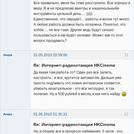
Все правильно, меня бы тоже расстроило. Все хорошо в
меру. Я ж не предлагаю мантры и национальныйе
инструменты цельный день......)))))
Единственное, что смущает.... работы и возни тут много.
А любая работа должна быть оплачена. Понятно, что
хобби..... но все-таки. Другие ведь будут сильно
пользоваться и им будет неловко. Может как-то этот
вопрос продумать?
31.05.2010 20:59:06
11
Акира
Re: Интернет-радиостанция HKCinema
Да какая там работа-то? Один раз все залить,
настроить - и все, крутится автоматом. Дальше уже
просто подливать что новое интересное появится,
убирать неактуальное - это все нетрудно, я так
Владелец
полагаю. Ну а 500 рублей в месяц я как-нить найду.
сайта
Неактивен
01.06.2010 01:35:31
12
Акира
Re: Интернет-радиостанция HKCinema
Ну, в общем, все в процессе набивания. 5 гигов - это,