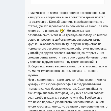
Если боксер не азиат, то это вполне естественно. Один
наш русский спортсмен еще в советское время поехал
на экскурсию в Южный Шаолинь (так было написано в
статье, где это и реальное ли это место не знаю... за что
купил, за то и продаю
). Не знаю как там
развивались события и на трезвую ли голову, но в итоге
решили проверить действительно ли монахи такие
крутые - оказалось 90% их кунг-фушных приемов на
нормального русского мужика не действуют (во-первых,
у китайцев другая весовая категория, во-вторых у них
смещен центр тяжести, из-за этого даже болевые точки
у азиатов в других местах... ну кроме основной...)
Вобщем под конец вышел сам настоятель монастыря и
40 минут мучился пока всетаки не ушатал нашего
мужика.
Ну и в дополнение - даже сами китайцы говорят, что их
кунг-фу - это скорее философия и оздоровительная
гимнастика, чем боевые искусства. Сами китайцы не
любят признавать этот факт, но у них в армии солдат
учат самбо и каратэ, а вовсе не кунг-фу. Вообще ушу -
это некое подобие украинского боевого гопака - о нем
много красивых легенд, но реального применения никто