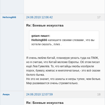
Member
Неактивен
24.06.2010 12:06:42
17
Hellsing666
Re: Боевые искусства
gotam пишет:
Hellsing666
напишите своими словами , что вы
хотели сказать , плиз .
Member
Неактивен
Я очень люблю Китай, планирую уехать туда на ПМЖ,
но я считаю, что Китай моложе Европы. Об этом писал
ещё Лев Гумилёв. То, что китайцы якобы изобрели
порох, бумагу, компас и книгопечатанье,- это всё сказки
белого бычка.
Но это не значит, что азиаты и негры тупее, чем белые.
Мир развивается очень стремительно.
24.06.2010 12:07:59
18
Акира
Re: Боевые искусства