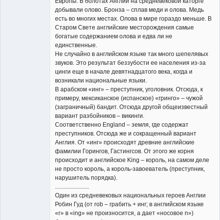
Европы. В болотах Англии на средневековой каторге
добывали олово. Бронза – сплав меди и олова. Медь
есть во многих местах. Олова в мире гораздо меньше. В
Старом Свете английские месторождения самые
богатые содержанием олова и едва ли не
единственные.
Не случайно в английском языке так много шепелявых
звуков. Это результат беззубости ее населения из-за
цинги еще в начале девятнадцатого века, когда и
возникали национальные языки.
В арабском «инг» – преступник, уголовник. Отсюда, к
примеру, мексиканское (испанское) «гринго» – чужой
(заграничный) бандит. Отсюда другой общеизвестный
вариант разбойников – викинги.
Соответственно England – земля, где содержат
преступников. Отсюда же и сокращенный вариант
Англия. От «инг» происходят древние английские
фамилии Горингов, Гастингсов. От этого же корня
происходит и английское King – король, на самом деле
не просто король, а король-завоеватель (преступник,
нарушитель порядка).
.......................
Один из средневековых национальных героев Англии
Робин Гуд (от rob – грабить + инг; в английском языке
«г» в «ing» не произносится, а дает «носовое n»)