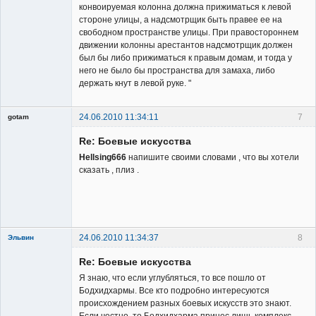
конвоируемая колонна должна прижиматься к левой
стороне улицы, а надсмотрщик быть правее ее на
свободном пространстве улицы. При правостороннем
движении колонны арестантов надсмотрщик должен
был бы либо прижиматься к правым домам, и тогда у
него не было бы пространства для замаха, либо
держать кнут в левой руке. "
24.06.2010 11:34:11
7
gotam
Гость
Re: Боевые искусства
Hellsing666
напишите своими словами , что вы хотели
сказать , плиз .
24.06.2010 11:34:37
8
Эльвин
Re: Боевые искусства
Я знаю, что если углубляться, то все пошло от
Бодхидхармы. Все кто подробно интересуются
происхождением разных боевых искусств это знают.