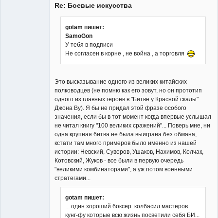
Re: Боевые искусства
gotam пишет:
SamoGon
У тебя в подписи
Member
Не согласен в корне , не война , а торговля
Неактивен
Это высказывание одного из великих китайских
полководцев (не помню как его зовут, но он прототип
одного из главных героев в "Битве у Красной скалы"
Джона Ву). Я бы не придал этой фразе особого
значения, если бы в тот момент когда впервые услышал
не читал книгу "100 великих сражений"... Поверь мне, ни
одна крупная битва не была выиграна без обмана,
кстати там много примеров было именно из нашей
истории: Невский, Суворов, Ушаков, Нахимов, Колчак,
Котовский, Жуков - все были в первую очередь
"великими комбинаторами", а уж потом военными
стратегами...
gotam пишет:
... один хороший боксер колбасил мастеров
кунг-фу которые всю жизнь посветили себя БИ...