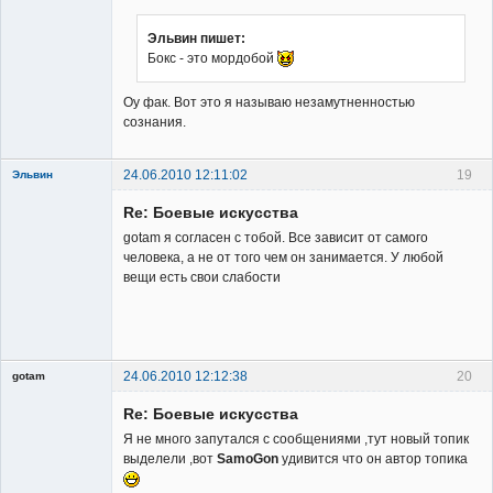
Эльвин пишет:
Бокс - это мордобой
Владелец
Оу фак. Вот это я называю незамутненностью
сайта
сознания.
Неактивен
24.06.2010 12:11:02
19
Эльвин
Re: Боевые искусства
gotam я согласен с тобой. Все зависит от самого
человека, а не от того чем он занимается. У любой
вещи есть свои слабости
Member
Неактивен
24.06.2010 12:12:38
20
gotam
Гость
Re: Боевые искусства
Я не много запутался с сообщениями ,тут новый топик
выделели ,вот
SamoGon
удивится что он автор топика