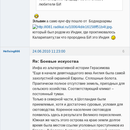
любители БИ
Эльвин
а само кунг-фу пошло от Бодхидхармы
,
который был родом из Индии, где проктиковалось
Каларипаяту,так что прородина БИ это Индия
24.06.2010 11:23:00
6
Hellsing666
Re: Боевые искусства
Инфа из альтернативной истории Герасимова
"Еще в начале девятнадцатого века Англия была самой
захолустной окраиной Европы. Сплошные болота.
Практически полное отсутствие земель, пригодных для
Member
сельского хозяйства. Соответствующий климат –
постоянный туман.
Неактивен
Только в северной части, в Шотландии были
приемлемые, хотя и достаточно суровые, условия для
скотоводства. Коренное население скотоводов
появилось здесь в результате Великого переселения.
Южная же часть этого острова на краю земли долгое
время была местом ссылки уголовных преступников из