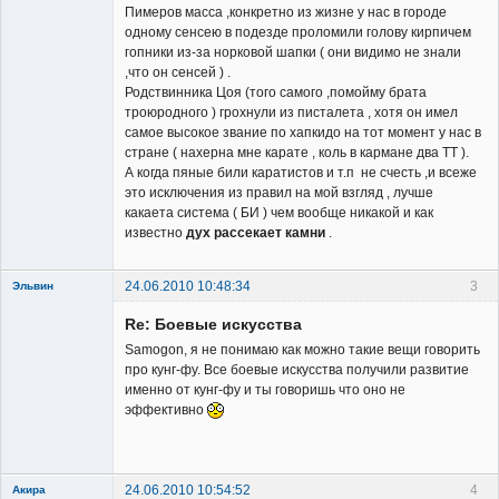
Пимеров масса ,конкретно из жизне у нас в городе
одному сенсею в подезде проломили голову кирпичем
гопники из-за норковой шапки ( они видимо не знали
,что он сенсей ) .
Родствинника Цоя (того самого ,помойму брата
троюродного ) грохнули из писталета , хотя он имел
самое высокое звание по хапкидо на тот момент у нас в
стране ( нахерна мне карате , коль в кармане два ТТ ).
А когда пяные били каратистов и т.п не счесть ,и всеже
это исключения из правил на мой взгляд , лучше
какаета система ( БИ ) чем вообще никакой и как
известно
дух рассекает камни
.
24.06.2010 10:48:34
3
Эльвин
Re: Боевые искусства
Samogon, я не понимаю как можно такие вещи говорить
про кунг-фу. Все боевые искусства получили развитие
именно от кунг-фу и ты говоришь что оно не
эффективно
Member
Неактивен
24.06.2010 10:54:52
4
Акира