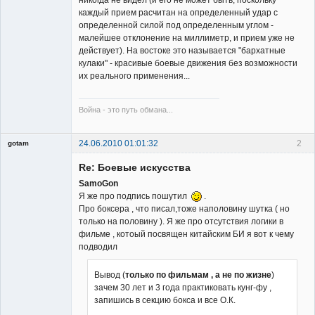
никогда не видел (и его не может быть, поскольку
каждый прием расчитан на определенный удар с
определенной силой под определенным углом -
малейшее отклонение на миллиметр, и прием уже не
действует). На востоке это называется "бархатные
кулаки" - красивые боевые движения без возможности
их реального применения...
Война - это путь обмана...
24.06.2010 01:01:32
2
gotam
Гость
Re: Боевые искусства
SamoGon
Я же про подпись пошутил
.
Про боксера , что писал,тоже наполовину шутка ( но
только на половину ). Я же про отсутствия логики в
фильме , котоый посвящен китайским БИ я вот к чему
подводил
Вывод (
только по фильмам , а не по жизне
)
зачем 30 лет и 3 года практиковать кунг-фу ,
запишись в секцию бокса и все О.К.