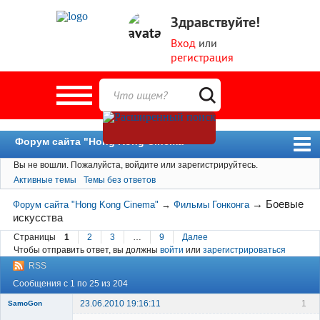
Здравствуйте!
Вход
или
регистрация
Форум сайта "Hong Kong Cinema"
Вы не вошли.
Пожалуйста, войдите или зарегистрируйтесь.
Форум
Активные темы
Темы без ответов
Новости
→
Боевые
Форум сайта "Hong Kong Cinema"
→
Фильмы Гонконга
Пользователи
искусства
Поиск
Страницы
1
2
3
…
9
Далее
Чтобы отправить ответ, вы должны
войти
или
зарегистрироваться
RSS
Сообщения с 1 по 25 из 204
23.06.2010 19:16:11
1
SamoGon