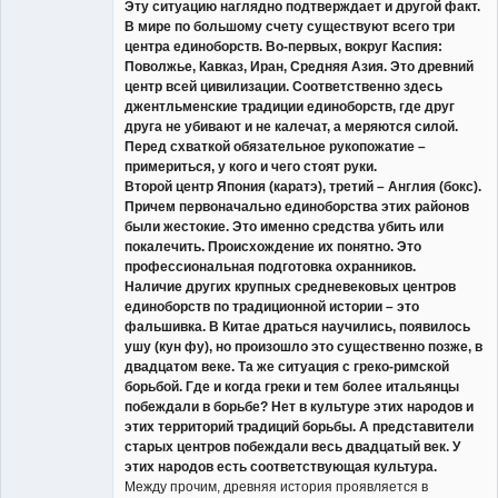
Эту ситуацию наглядно подтверждает и другой факт.
В мире по большому счету существуют всего три
центра единоборств. Во-первых, вокруг Каспия:
Поволжье, Кавказ, Иран, Средняя Азия. Это древний
центр всей цивилизации. Соответственно здесь
джентльменские традиции единоборств, где друг
друга не убивают и не калечат, а меряются силой.
Перед схваткой обязательное рукопожатие –
примериться, у кого и чего стоят руки.
Второй центр Япония (каратэ), третий – Англия (бокс).
Причем первоначально единоборства этих районов
были жестокие. Это именно средства убить или
покалечить. Происхождение их понятно. Это
профессиональная подготовка охранников.
Наличие других крупных средневековых центров
единоборств по традиционной истории – это
фальшивка. В Китае драться научились, появилось
ушу (кун фу), но произошло это существенно позже, в
двадцатом веке. Та же ситуация с греко-римской
борьбой. Где и когда греки и тем более итальянцы
побеждали в борьбе? Нет в культуре этих народов и
этих территорий традиций борьбы. А представители
старых центров побеждали весь двадцатый век. У
этих народов есть соответствующая культура.
Между прочим, древняя история проявляется в