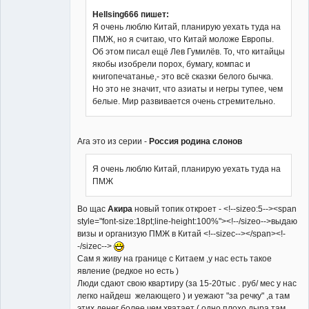
Hellsing666 пишет:
Я очень люблю Китай, планирую уехать туда на
ПМЖ, но я считаю, что Китай моложе Европы.
Об этом писал ещё Лев Гумилёв. То, что китайцы
якобы изобрели порох, бумагу, компас и
книгопечатанье,- это всё сказки белого бычка.
Но это не значит, что азиаты и негры тупее, чем
белые. Мир развивается очень стремительно.
Ага это из серии -
Россия родина слонов
Я очень люблю Китай, планирую уехать туда на
ПМЖ
Во щас
Акира
новый топик откроет - <!--sizeo:5--><span
style="font-size:18pt;line-height:100%"><!--/sizeo-->выдаю
визы и организую ПМЖ в Китай <!--sizec--></span><!-
-/sizec-->
Сам я живу на границе с Китаем ,у нас есть такое
явление (редкое но есть )
Люди сдают свою квартиру (за 15-20тыс . руб/ мес у нас
легко найдеш желающего ) и уежают "за речку" ,а там
этих денег более чем хватает ( одно плохо дыра там ,