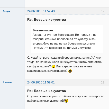
Неактивен
24.06.2010 11:52:43
12
Акира
Re: Боевые искусства
Эльвин пишет:
Акира, ты тут про бокс сказал. Во-первых я не
говорил, что бокс произошел от кунг-фу, а во-
Владелец
вторых бокс не является боевым искусством.
сайта
Потому что в нем нет ни грамма искусства.
Неактивен
Слушайте, вы откуда этой ереси нахватались? А что
тогда, по-вашему, боевые искусства? Китайские стили
кунгфу и карате?
Или карате тоже не очень
красивенькое, вычеркиваем?
24.06.2010 11:59:01
13
Эльвин
Re: Боевые искусства
Слушай, я не говорил, что боевое искусство это просто
набор красивых движений