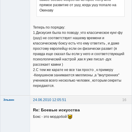
прямое развитие от ушу, когда ушу попало на
Окинаву
Теперь по порядку:
1.Дискусия была по поводу ,что классическое кунг-фу
(ушу) не соответствует нашему времени и
классическому боксу есть что ему ответить , и даже
простому европейцу если он физически развит (я
правда еще сказал бы если у него и соответствующий
психологический настрой ,как я уже писал -дух
рассекает камни )
2.С тем же карате не все так просто , к примеру
-Кекушином занимаются миллионы ,а "внутренних"
учеников всего несколько человек , которым секреты
передаются.
24.06.2010 12:05:51
16
Эльвин
Re: Боевые искусства
Бокс - это мордобой