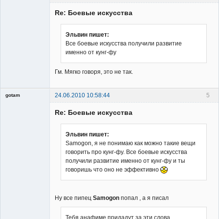
Re: Боевые искусства
Эльвин пишет:
Все боевые искусства получили развитие
именно от кунг-фу
Владелец
сайта
Гм. Мягко говоря, это не так.
Неактивен
24.06.2010 10:58:44
5
gotam
Гость
Re: Боевые искусства
Эльвин пишет:
Samogon, я не понимаю как можно такие вещи
говорить про кунг-фу. Все боевые искусства
получили развитие именно от кунг-фу и ты
говоришь что оно не эффективно
Ну все пипец
Samogon
попал , а я писал
Тебя анафиме придадут за эти слова ,