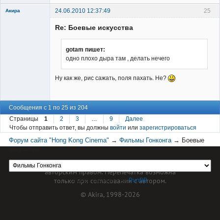
24.06.2010 12:37:49
25
Акира
Re: Боевые искусства
gotam пишет:
одно плохо дыра там , делать нечего
Владелец
Ну как же, рис сажать, поля пахать. Не?
сайта
Неактивен
Сообщения с 1 по 25 из 204
Страницы
1
2
3
…
9
Далее
Чтобы отправить ответ, вы должны
войти
или
зарегистрироваться
Форум сайта "Hong Kong Cinema"
→
Фильмы Гонконга
→
Боевые
искусства
Материал сайта hkcinema.ru защищен
авторским правом. Перепечатка возможна
только при согласовании с автором.
Форум работает на
PunBB
© Akira, 1998-2026