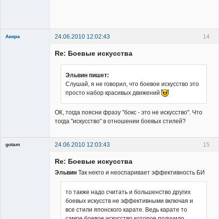
Member
Неактивен
24.06.2010 12:02:43
14
Акира
Re: Боевые искусства
Эльвин пишет:
Слушай, я не говорил, что боевое искусство это
просто набор красивых движений
Владелец
сайта
ОК, тогда поясни фразу "бокс - это не искусство". Что
Неактивен
тогда "искусство" в отношении боевых стилей?
24.06.2010 12:03:43
15
gotam
Гость
Re: Боевые искусства
Эльвин
Так некто и неоспаривает эффективность БИ
то также надо считать и большенство других
боевых искусств не эффективными включая и
все стили японского карате. Ведь карате то
самое боевое искусство которое получило