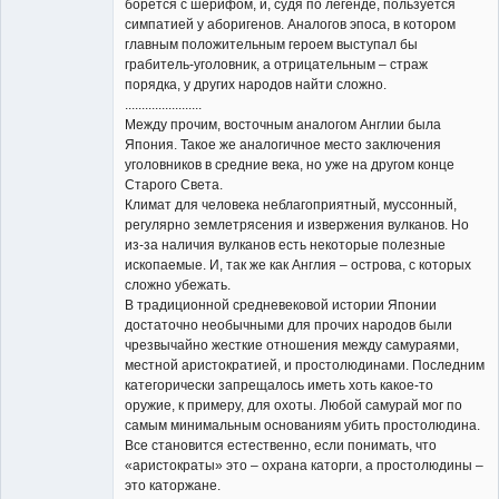
борется с шерифом, и, судя по легенде, пользуется
симпатией у аборигенов. Аналогов эпоса, в котором
главным положительным героем выступал бы
грабитель-уголовник, а отрицательным – страж
порядка, у других народов найти сложно.
.......................
Между прочим, восточным аналогом Англии была
Япония. Такое же аналогичное место заключения
уголовников в средние века, но уже на другом конце
Старого Света.
Климат для человека неблагоприятный, муссонный,
регулярно землетрясения и извержения вулканов. Но
из-за наличия вулканов есть некоторые полезные
ископаемые. И, так же как Англия – острова, с которых
сложно убежать.
В традиционной средневековой истории Японии
достаточно необычными для прочих народов были
чрезвычайно жесткие отношения между самураями,
местной аристократией, и простолюдинами. Последним
категорически запрещалось иметь хоть какое-то
оружие, к примеру, для охоты. Любой самурай мог по
самым минимальным основаниям убить простолюдина.
Все становится естественно, если понимать, что
«аристократы» это – охрана каторги, а простолюдины –
это каторжане.