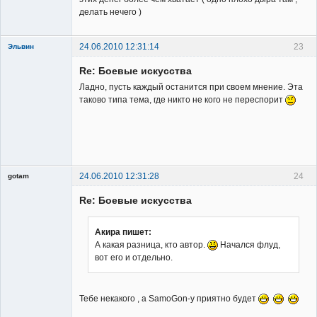
делать нечего )
24.06.2010 12:31:14
23
Эльвин
Re: Боевые искусства
Ладно, пусть каждый останится при своем мнение. Эта
таково типа тема, где никто не кого не переспорит
Member
Неактивен
24.06.2010 12:31:28
24
gotam
Гость
Re: Боевые искусства
Акира пишет:
А какая разница, кто автор.
Начался флуд,
вот его и отдельно.
Тебе некакого , а SamoGon-у приятно будет