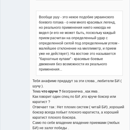
Вообще ушу - это некое подобие украинского
боевого гопака - о нем много красивых легенд,
но реального применения никто никогда не
видел (и его не может быть, поскольку каждый
прием расчитан на определенный удар с
определенной силой под определенным углом -
малейшее отклонение на миллиметр, и прием
уже не действует). На востоке это называется
"бархатные кулаки" - красивые боевые
движения без возможности их реального
применения...
Тебя анафиме придадут за эти слова , любители БИ (
шучу ).
Тема
что круче ?
безгранична , как яма .
Как говорит один спец по БИ ,кто круче боксер или
каратист ?
Отвечает так : Нет плохих систем ( читай БИ) ,хороший
боксер всегда побьет плохого каратиста, а хороший
каратист плохого боксера.
Само по себе владение владение приемами (любых
БИ) не залог победы .