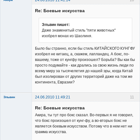
Re: Боевые искусства
Эльвин пишет:
Даже знаменитый стиль "пяти животных"
изобрел монах из Шаолиня.
Владелец
сайта
Было бы странно, если бы стиль КИТАЙСКОГО КУНГФУ
Неактивен
изобрел не китаец, а, скажем, лапландец. А бокс, по-
вашему, тоже от кунгфу произошел? Борьба? Вы как бы
просто подумайте - как дрались за свою жизнь люди по
всему миру за тысячелетия до нашей эры, когда Китай
был изолирован от других территорий даже на том же
континента, Евразии?
24.06.2010 11:49:21
11
Эльвин
Re: Боевые искусства
Акира, ты тут про бокс сказал. Во-первых я не говорил,
что бокс произошел от кунг-фу, а во-вторых бокс не
является боевым искусством. Потому что в нем нет ни
грамма искусства.
Member