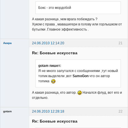
Бокс - это мордобой
А какая разница ,чем врага побеждать ?
Хуком с права , мавашигери в голову или горлышком от
бутылки .Главное эффективность .
24.06.2010 12:14:20
21
Акира
Re: Боевые искусства
gotam пишет:
Я не много запутался с сообщениями ,тут новый
топик выделели ,вот
SamoGon
что он автор
Владелец
топика
сайта
Неактивен
А какая разница, кто автор.
Начался флуд, вот его и
отдельно.
24.06.2010 12:28:18
22
gotam
Гость
Re: Боевые искусства