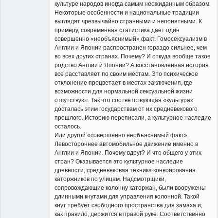
культуре народов иногда самым неожиданным образом.
Некоторые особенности и национальные традиции
выглядят чрезвычайно странными и непонятными. К
примеру, современная статистика дает один
совершенно «необъяснимый» факт. Гомосексуализм в
Англии и Японии распространен гораздо сильнее, чем
во всех других странах. Почему? И откуда вообще такое
родство Англии и Японии? А восстановленная история
все расставляет по своим местам. Это психическое
отклонение процветает в местах заключения, где
возможности для нормальной сексуальной жизни
отсутствуют. Так что соответствующая «культура»
досталась этим государствам от их средневекового
прошлого. Историю переписали, а культурное наследие
осталось.
Или другой «совершенно необъяснимый факт».
Левостороннее автомобильное движение именно в
Англии и Японии. Почему вдруг? И что общего у этих
стран? Оказывается это культурное наследие
древности, средневековая техника конвоирования
каторжников по улицам. Надсмотрщики,
сопровождающие колонну каторжан, были вооружены
длинными кнутами для управления колонной. Такой
кнут требует свободного пространства для замаха и,
как правило, держится в правой руке. Соответственно