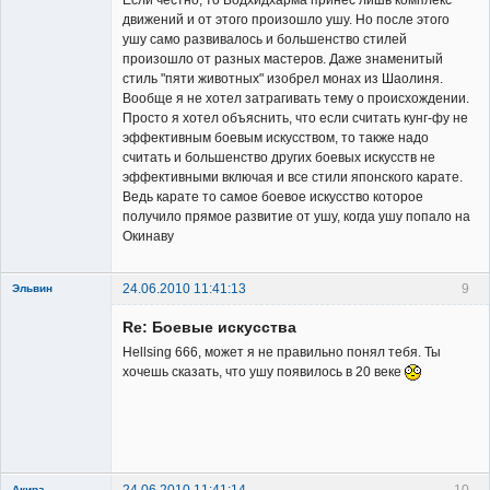
Если честно, то Бодхидхарма принес лишь комплекс
Member
движений и от этого произошло ушу. Но после этого
ушу само развивалось и большенство стилей
Неактивен
произошло от разных мастеров. Даже знаменитый
стиль "пяти животных" изобрел монах из Шаолиня.
Вообще я не хотел затрагивать тему о происхождении.
Просто я хотел объяснить, что если считать кунг-фу не
эффективным боевым искусством, то также надо
считать и большенство других боевых искусств не
эффективными включая и все стили японского карате.
Ведь карате то самое боевое искусство которое
получило прямое развитие от ушу, когда ушу попало на
Окинаву
24.06.2010 11:41:13
9
Эльвин
Re: Боевые искусства
Hellsing 666, может я не правильно понял тебя. Ты
хочешь сказать, что ушу появилось в 20 веке
Member
Неактивен
24.06.2010 11:41:14
10
Акира