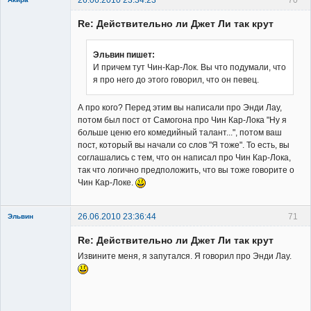
26.06.2010 23:34:23
70
Re: Действительно ли Джет Ли так крут
Эльвин пишет:
И причем тут Чин-Кар-Лок. Вы что подумали, что
я про него до этого говорил, что он певец.
Владелец
сайта
А про кого? Перед этим вы написали про Энди Лау,
Неактивен
потом был пост от Самогона про Чин Кар-Лока "Ну я
больше ценю его комедийный талант...", потом ваш
пост, который вы начали со слов "Я тоже". То есть, вы
соглашались с тем, что он написал про Чин Кар-Лока,
так что логично предположить, что вы тоже говорите о
Чин Кар-Локе.
26.06.2010 23:36:44
71
Эльвин
Re: Действительно ли Джет Ли так крут
Извините меня, я запутался. Я говорил про Энди Лау.
Member