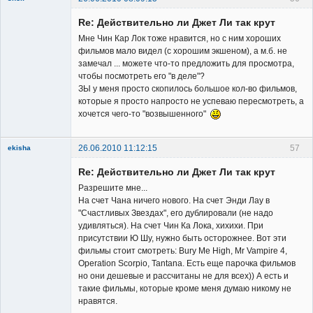
Member
Re: Действительно ли Джет Ли так крут
Неактивен
Мне Чин Кар Лок тоже нравится, но с ним хороших
фильмов мало видел (с хорошим экшеном), а м.б. не
замечал ... можете что-то предложить для просмотра,
чтобы посмотреть его "в деле"?
ЗЫ у меня просто скопилось большое кол-во фильмов,
которые я просто напросто не успеваю пересмотреть, а
хочется чего-то "возвышенного"
26.06.2010 11:12:15
57
ekisha
Re: Действительно ли Джет Ли так крут
Разрешите мне...
На счет Чана ничего нового. На счет Энди Лау в
"Счастливых Звездах", его дублировали (не надо
удивляться). На счет Чин Ка Лока, хихихи. При
Member
присутствии Ю Шу, нужно быть осторожнее. Вот эти
фильмы стоит смотреть: Bury Me High, Mr Vampire 4,
Неактивен
Operation Scorpio, Tantana. Есть еще парочка фильмов
но они дешевые и рассчитаны не для всех)) А есть и
такие фильмы, которые кроме меня думаю никому не
нравятся.