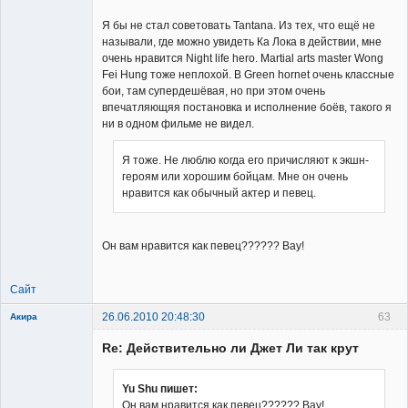
Member
Неактивен
Я бы не стал советовать Tantana. Из тех, что ещё не
называли, где можно увидеть Ка Лока в действии, мне
очень нравится Night life hero. Martial arts master Wong
Fei Hung тоже неплохой. В Green hornet очень классные
бои, там супердешёвая, но при этом очень
впечатляющяя постановка и исполнение боёв, такого я
ни в одном фильме не видел.
Я тоже. Не люблю когда его причисляют к экшн-
героям или хорошим бойцам. Мне он очень
нравится как обычный актер и певец.
Он вам нравится как певец?????? Вау!
Сайт
26.06.2010 20:48:30
63
Акира
Re: Действительно ли Джет Ли так крут
Yu Shu пишет:
Он вам нравится как певец?????? Вау!