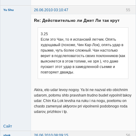
26.06.2010 03:10:47
55
Yu Shu
Re: Действительно ли Джет Ли так крут
3.25
Если это Чан, то я испанский летчик. Опять
худощавый (похоже, Чин Кар-Лок), опять удар в
Member
прыжке, чуть более сложный. Чан настолько
Неактивен
верит в подслеповатость своих поклонников (как
выясняется в этом топике, не зря ), что даже
пускает этот удар в замедленной съемке и
повторяет дважды.
Akira, eto udar levoy nogoy. Ya bi ne nazval eto obichnim
udarom, potomu shto pravsham trudno budet vypolnit takoy
udar. Chin Ka Lok levsha na ruku i na nogu, poetomu on
chasto zamenyal aktyorov pri vipolnenii podobnogo roda
udarov, prizhkov i tp.
Сайт
26.06.2010 08:09:15
56
shok