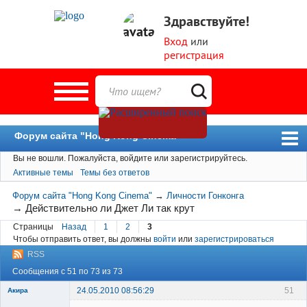
Здравствуйте!
Вход
или
регистрация
Форум сайта "Hong Kong Cinema"
Вы не вошли.
Пожалуйста, войдите или зарегистрируйтесь.
Форум
Активные темы
Темы без ответов
Новости
Форум сайта "Hong Kong Cinema"
→
Личности Гонконга
Пользователи
→
Действительно ли Джет Ли так крут
Страницы
Назад
1
2
3
Поиск
Чтобы отправить ответ, вы должны
войти
или
зарегистрироваться
RSS
Сообщения с 51 по 73 из 73
24.05.2010 08:56:29
51
Акира