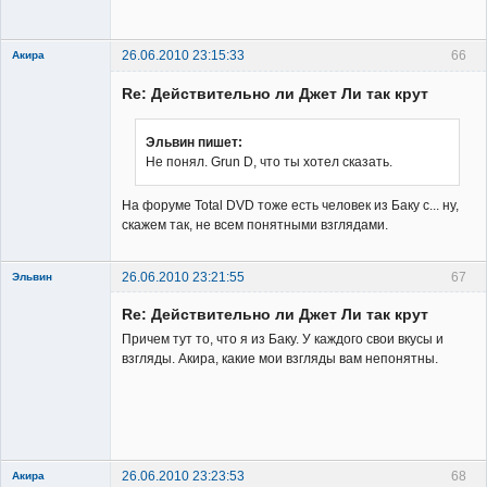
Неактивен
26.06.2010 23:15:33
66
Акира
Re: Действительно ли Джет Ли так крут
Эльвин пишет:
Не понял. Grun D, что ты хотел сказать.
Владелец
На форуме Total DVD тоже есть человек из Баку с... ну,
сайта
скажем так, не всем понятными взглядами.
Неактивен
26.06.2010 23:21:55
67
Эльвин
Re: Действительно ли Джет Ли так крут
Причем тут то, что я из Баку. У каждого свои вкусы и
взгляды. Акира, какие мои взгляды вам непонятны.
Member
Неактивен
26.06.2010 23:23:53
68
Акира