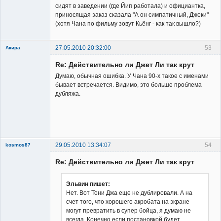
Заблокирован
сидят в заведении (где Йип работала) и официантка,
приносящая заказ сказала "А он симпатичный, Джеки"
Неактивен
(хотя Чана по фильму зовут Кьёнг - как так вышло?)
27.05.2010 20:32:00
53
Акира
Re: Действительно ли Джет Ли так крут
Думаю, обычная ошибка. У Чана 90-х такое с именами
бывает встречается. Видимо, это больше проблема
дубляжа.
Владелец
сайта
Неактивен
29.05.2010 13:34:07
54
kosmos87
Re: Действительно ли Джет Ли так крут
Эльвин пишет:
Нет. Вот Тони Джа еще не дублировали. А на
счет того, что хорошего акробата на экране
Заблокирован
могут превратить в супер бойца, я думаю не
Неактивен
всегда. Конечно если постановкой будет