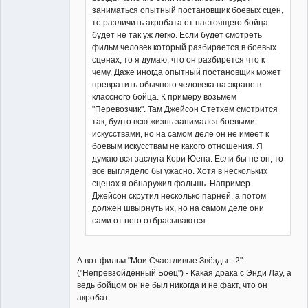
заниматься опытный постановщик боевых сцен,
то различить акробата от настоящего бойца
будет не так уж легко. Если будет смотреть
фильм человек который разбирается в боевых
сценах, то я думаю, что он разбирется что к
чему. Даже иногда опытный постановщик может
превратить обычного человека на экране в
классного бойца. К примеру возьмем
"Перевозчик". Там Джейсон Стетхем смотрится
так, будто всю жизнь занимался боевыми
искусствами, но на самом деле он не имеет к
боевым искусствам не какого отношения. Я
думаю вся заслуга Кори Юена. Если бы не он, то
все выглядело бы ужасно. Хотя в нескольких
сценах я обнаружил фальшь. Например
Джейсон скрутил несколько парней, а потом
должен швырнуть их, но на самом деле они
сами от него отбрасываются.
А вот фильм "Мои Счастливые Звёзды - 2"
("Непревзойдённый Боец") - Какая драка с Энди Лау, а
ведь бойцом он не был никогда и не факт, что он
акробат