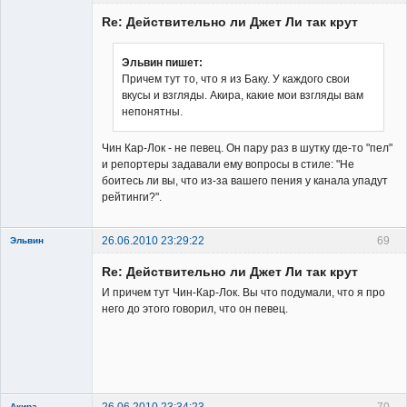
Re: Действительно ли Джет Ли так крут
Эльвин пишет:
Причем тут то, что я из Баку. У каждого свои
вкусы и взгляды. Акира, какие мои взгляды вам
Владелец
непонятны.
сайта
Неактивен
Чин Кар-Лок - не певец. Он пару раз в шутку где-то "пел"
и репортеры задавали ему вопросы в стиле: "Не
боитесь ли вы, что из-за вашего пения у канала упадут
рейтинги?".
26.06.2010 23:29:22
69
Эльвин
Re: Действительно ли Джет Ли так крут
И причем тут Чин-Кар-Лок. Вы что подумали, что я про
него до этого говорил, что он певец.
Member
Неактивен
Акира