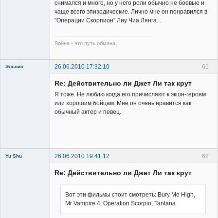
снимался и много, но у него роли обычно не боевые и
чаще всего эпизодические. Лично мне он понравился в
"Операции Скорпион" Лиу Чиа Лянга...
Война - это путь обмана...
26.06.2010 17:32:10
61
Эльвин
Re: Действительно ли Джет Ли так крут
Я тоже. Не люблю когда его причисляют к экшн-героям
или хорошим бойцам. Мне он очень нравится как
обычный актер и певец.
Member
Неактивен
26.06.2010 19:41:12
62
Yu Shu
Re: Действительно ли Джет Ли так крут
Вот эти фильмы стоит смотреть: Bury Me High,
Mr Vampire 4, Operation Scorpio, Tantana