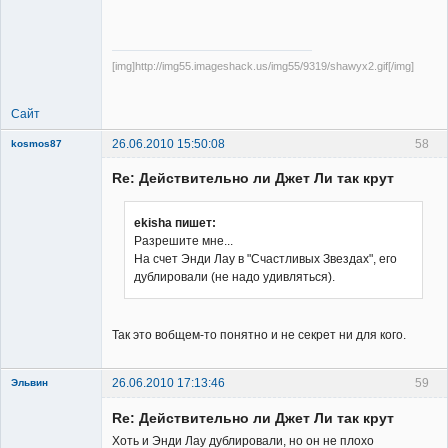
[img]http://img55.imageshack.us/img55/9319/shawyx2.gif[/img]
Сайт
26.06.2010 15:50:08
58
kosmos87
Re: Действительно ли Джет Ли так крут
ekisha пишет:
Разрешите мне...
На счет Энди Лау в "Счастливых Звездах", его
Заблокирован
дублировали (не надо удивляться).
Неактивен
Так это вобщем-то понятно и не секрет ни для кого.
26.06.2010 17:13:46
59
Эльвин
Re: Действительно ли Джет Ли так крут
Хоть и Энди Лау дублировали, но он не плохо