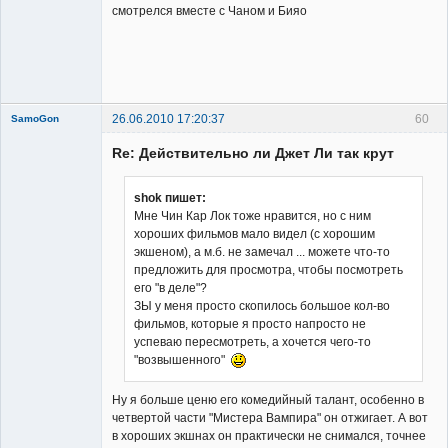
смотрелся вместе с Чаном и Бияо
Member
Неактивен
26.06.2010 17:20:37
60
SamoGon
Re: Действительно ли Джет Ли так крут
shok пишет:
Мне Чин Кар Лок тоже нравится, но с ним
хороших фильмов мало видел (с хорошим
Member
экшеном), а м.б. не замечал ... можете что-то
Неактивен
предложить для просмотра, чтобы посмотреть
его "в деле"?
ЗЫ у меня просто скопилось большое кол-во
фильмов, которые я просто напросто не
успеваю пересмотреть, а хочется чего-то
"возвышенного"
Ну я больше ценю его комедийный талант, особенно в
четвертой части "Мистера Вампира" он отжигает. А вот
в хороших экшнах он практически не снимался, точнее