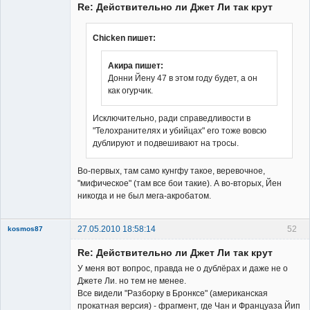
Re: Действительно ли Джет Ли так крут
Chicken пишет:
Акира пишет:
Владелец
Донни Йену 47 в этом году будет, а он
сайта
как огурчик.
Неактивен
Исключительно, ради справедливости в
"Телохранителях и убийцах" его тоже вовсю
дублируют и подвешивают на тросы.
Во-первых, там само кунгфу такое, веревочное,
"мифическое" (там все бои такие). А во-вторых, Йен
никогда и не был мега-акробатом.
27.05.2010 18:58:14
52
kosmos87
Re: Действительно ли Джет Ли так крут
У меня вот вопрос, правда не о дублёрах и даже не о
Джете Ли. но тем не менее.
Все видели "Разборку в Бронксе" (американская
прокатная версия) - фрагмент, где Чан и Француаза Йип