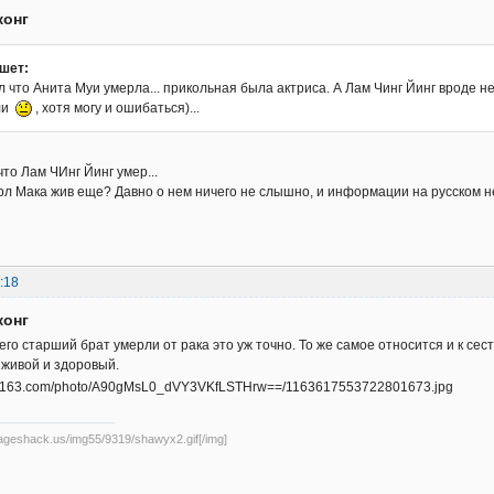
конг
шет:
л что Анита Муи умерла... прикольная была актриса. А Лам Чинг Йинг вроде не
ли
, хотя могу и ошибаться)...
 что Лам ЧИнг Йинг умер...
рл Мака жив еще? Давно о нем ничего не слышно, и информации на русском не
:18
конг
его старший брат умерли от рака это уж точно. То же самое относится и к сес
 живой и здоровый.
mageshack.us/img55/9319/shawyx2.gif[/img]