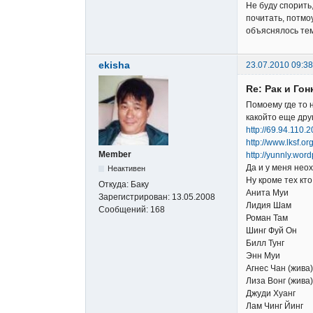
Не буду спорить,
почитать, потмо
объяснялось тем
ekisha
23.07.2010 09:38
Re: Рак и Гон
Помоему где то н
какойто еще дру
http://69.94.110.
http://www.lksf.
Member
http://yunnly.wor
Да и у меня нео
Неактивен
Ну кроме тех кто
Откуда:
Баку
Анита Муи
Зарегистрирован:
13.05.2008
Лидия Шам
Сообщений:
168
Роман Там
Шинг Фуй Он
Билл Тунг
Энн Муи
Агнес Чан (жива)
Лиза Вонг (жива)
Джуди Хуанг
Лам Чинг Йинг