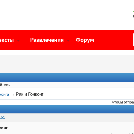
ексты
Развлечения
Форум
йтесь.
→
Рак и Гонконг
конга
Чтобы отпра
:51
конг