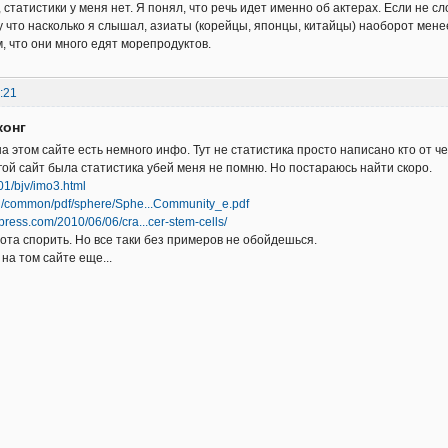
 статистики у меня нет. Я понял, что речь идет именно об актерах. Если не с
у что насколько я слышал, азиаты (корейцы, японцы, китайцы) наоборот мен
, что они много едят морепродуктов.
:21
конг
а этом сайте есть немного инфо. Тут не статистика просто написано кто от ч
гой сайт была статистика убей меня не помню. Но постараюсь найти скоро.
201/bjv/imo3.html
org/common/pdf/sphere/Sphe...Community_e.pdf
dpress.com/2010/06/06/cra...cer-stem-cells/
хота спорить. Но все таки без примеров не обойдешься.
 на том сайте еще...