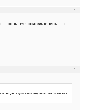
5
 соотношении - курит около 50% населения; это
6
ака, нигде такую статистику не видел. Исключая