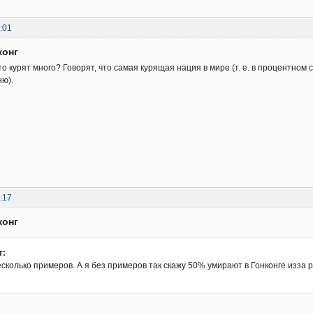
:01
конг
то курят много? Говорят, что самая курящая нация в мире (т. е. в процентном
ню).
:17
конг
т:
сколько примеров. А я без примеров так скажу 50% умирают в Гонконге изза р