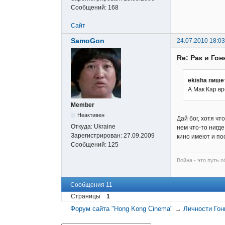
Сообщений:
168
Сайт
SamoGon
24.07.2010 18:03
Re: Рак и Гон
ekisha пише
А Мак Кар в
Member
Неактивен
Дай бог, хотя чт
Откуда:
Ukraine
нем что-то нигде
Зарегистрирован:
27.09.2009
кино имеют и пос
Сообщений:
125
Война - это путь о
Сообщения 11
Страницы
1
Форум сайта "Hong Kong Cinema"
→
Личности Гон