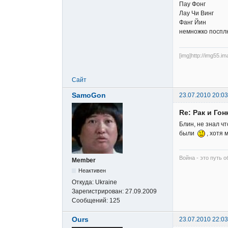
Пау Фонг
Лау Чи Винг
Фанг Йин
немножко посплю
[img]http://img55.i
Сайт
SamoGon
23.07.2010 20:03
Re: Рак и Гон
Блин, не знал ч
были
, хотя 
Война - это путь о
Member
Неактивен
Откуда:
Ukraine
Зарегистрирован:
27.09.2009
Сообщений:
125
Ours
23.07.2010 22:03