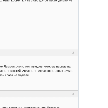
олезни. Кроме ГК я не знаю другое место где многие
2
ек Леммон, это из голливудцев, которые первые на
ов, Янковский, Авилов, Ян Арлазоров, Борис Щукин.
мои слова не звучали.
3
 нигде такую статистику не видел. Исключая