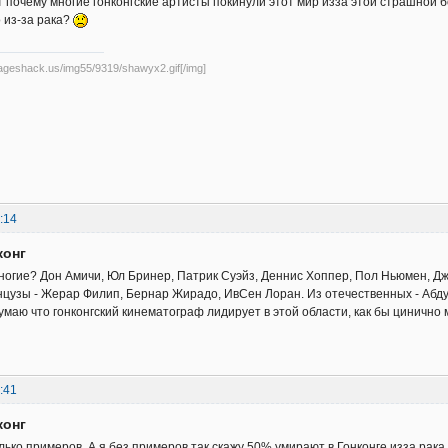
т почему многие гонконгские артисты покинули этот мир изза этой страшной б
 из-за рака?
mageshack.us/img55/9319/shawyx2.gif[/img]
:14
конг
многие? Дон Амичи, Юл Бринер, Патрик Суэйз, Деннис Хоппер, Пол Ньюмен, Дж
цузы - Жерар Филип, Бернар Жирадо, ИвСен Лоран. Из отечественных - Абдул
думаю что гонконгский кинематограф лидирует в этой области, как бы цинично 
:41
конг
лько примеров. А я без примеров так скажу 50% умирают в Гонконге изза рака,