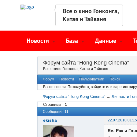
Все о кино Гонконга,
Китая и Тайваня
Новости
База
Данные
Т
Форум сайта "Hong Kong Cinema"
Все о кино Гонконга, Китая и Тайваня
Форум
Новости
Пользователи
Поиск
Вы не вошли.
Пожалуйста, войдите или зарегистриру
Форум сайта "Hong Kong Cinema"
→
Личности Гон
Страницы
1
Сообщения 11
ekisha
22.07.2010 01:15
Re: Рак и Гон