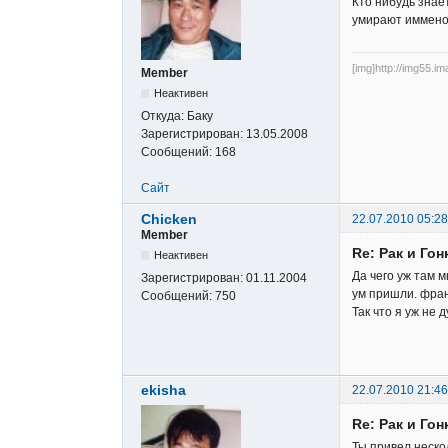
Кто нибудь знае
умирают иммено
[img]http://img55.i
Member
Неактивен
Откуда:
Баку
Зарегистрирован:
13.05.2008
Сообщений:
168
Сайт
Chicken
22.07.2010 05:28
Member
Re: Рак и Гон
Неактивен
Да чего уж там 
Зарегистрирован:
01.11.2004
ум пришли. фран
Сообщений:
750
Так что я уж не 
ekisha
22.07.2010 21:46
Re: Рак и Гон
Ты привел неско