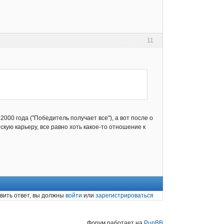
11
2000 года ("Победитель получает все"), а вот после о
скую карьеру, все равно хоть какое-то отношение к
вить ответ, вы должны
войти
или
зарегистрироваться
Форум работает на
PunBB