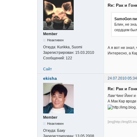
Re: Рак и Гон
SamoGon пи
Блин, не зна
сердцем бы
Member
Неактивен
Откуда:
Kurikka, Suomi
А я вот не знал,
Зарегистрирован:
15.03.2010
Интересно, а Ка
Сообщений:
122
Сайт
ekisha
24.07.2010 05:34
Re: Рак и Гон
Лам Чинг Йинг и 
А Мак Кар вроде
Member
[img]http://img55.i
Неактивен
Откуда:
Баку
Зарегистрирован:
13.05.2008