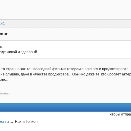
:41
конг
т:
роде живой и здоровый.
о-то странно как-то - последний фильм в котором он снялся и продюссировал - 
 не слышно, даже в качестве продюссера... Обычно даже те, кто бросает актер
ле...
бмана...
Чтобы отпра
конга
→
Рак и Гонконг