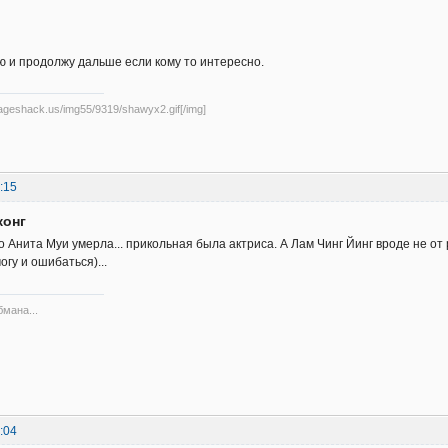
 и продолжу дальше если кому то интересно.
mageshack.us/img55/9319/shawyx2.gif[/img]
:15
конг
то Анита Муи умерла... прикольная была актриса. А Лам Чинг Йинг вроде не от
могу и ошибаться)...
бмана...
:04