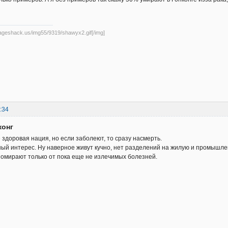
mageshack.us/img55/9319/shawyx2.gif[/img]
:34
конг
здоровая нация, но если заболеют, то сразу насмерть.
ый интерес. Ну наверное живут кучно, нет разделений на жилую и промышлен
помирают только от пока еще не излечимых болезней.