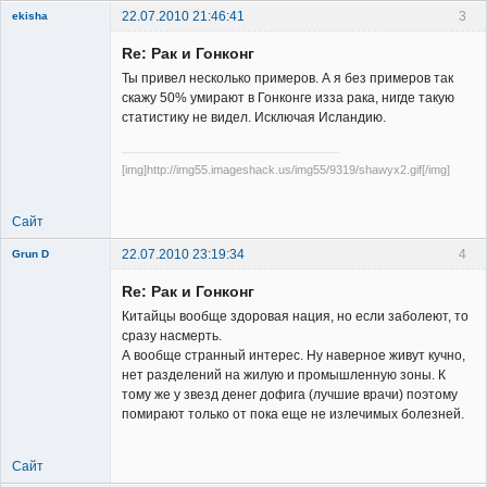
22.07.2010 21:46:41
3
ekisha
Re: Рак и Гонконг
Ты привел несколько примеров. А я без примеров так
скажу 50% умирают в Гонконге изза рака, нигде такую
статистику не видел. Исключая Исландию.
Member
[img]http://img55.imageshack.us/img55/9319/shawyx2.gif[/img]
Неактивен
Сайт
22.07.2010 23:19:34
4
Grun D
Re: Рак и Гонконг
Китайцы вообще здоровая нация, но если заболеют, то
сразу насмерть.
А вообще странный интерес. Ну наверное живут кучно,
нет разделений на жилую и промышленную зоны. К
Member
тому же у звезд денег дофига (лучшие врачи) поэтому
помирают только от пока еще не излечимых болезней.
Неактивен
Сайт