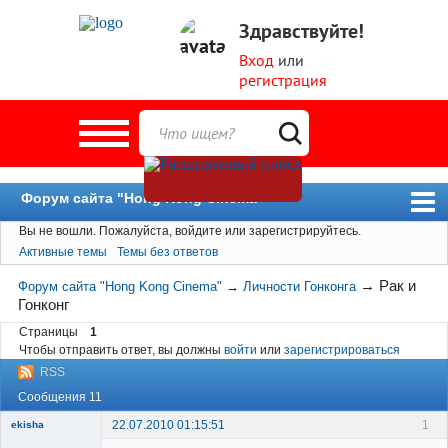
Здравствуйте!
Вход
или
регистрация
Форум сайта "Hong Kong Cinema"
Вы не вошли.
Пожалуйста, войдите или зарегистрируйтесь.
Форум
Активные темы
Темы без ответов
Новости
→
Рак и
Форум сайта "Hong Kong Cinema"
→
Личности Гонконга
Пользователи
Гонконг
Поиск
Страницы
1
Чтобы отправить ответ, вы должны
войти
или
зарегистрироваться
RSS
Сообщения 11
22.07.2010 01:15:51
1
ekisha