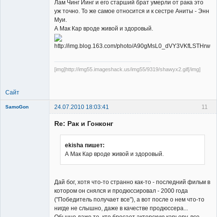
Лам Чинг Йинг и его старший брат умерли от рака это
уж точно. То же самое относится и к сестре Аниты - Энн
Муи.
А Мак Кар вроде живой и здоровый.
Member
Неактивен
[img]http://img55.imageshack.us/img55/9319/shawyx2.gif[/img]
Сайт
24.07.2010 18:03:41
11
SamoGon
Re: Рак и Гонконг
ekisha пишет:
А Мак Кар вроде живой и здоровый.
Member
Неактивен
Дай бог, хотя что-то странно как-то - последний фильм в
котором он снялся и продюссировал - 2000 года
("Победитель получает все"), а вот после о нем что-то
нигде не слышно, даже в качестве продюссера...
Обычно даже те, кто бросает актерскую карьеру, все