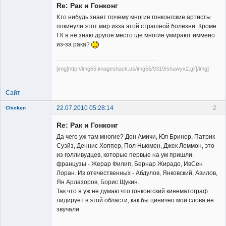
Re: Рак и Гонконг
Кто нибудь знает почему многие гонконгские артисты
покинули этот мир изза этой страшной болезни. Кроме
ГК я не знаю другое место где многие умирают иммено
из-за рака?
Member
Неактивен
[img]http://img55.imageshack.us/img55/9319/shawyx2.gif[/img]
Сайт
22.07.2010 05:28:14
2
Chicken
Member
Re: Рак и Гонконг
Неактивен
Да чего уж там многие? Дон Амичи, Юл Бринер, Патрик
Суэйз, Деннис Хоппер, Пол Ньюмен, Джек Леммон, это
из голливудцев, которые первые на ум пришли.
французы - Жерар Филип, Бернар Жирадо, ИвСен
Лоран. Из отечественных - Абдулов, Янковский, Авилов,
Ян Арлазоров, Борис Щукин.
Так что я уж не думаю что гонконгский кинематограф
лидирует в этой области, как бы цинично мои слова не
звучали.