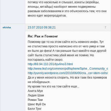
потмоу что насколько я слышал, азиаты (корейцы,
японцы, китайцы) наоборот менее подвержены
раковым заболеваниям и это объяснялось тем, что они
много едят морепродуктов.
23.07.2010 09:38:21
7
ekisha
Re: Рак и Гонконг
Помоему где то на этом сайте есть немного инфо. Тут
не статистика просто написано кто от чего умер и там
их было до фига! А так раньше был какойто еще другой
сайт была статистика убей меня не помню. Но
Member
постараюсь найти скоро.
http://69.94.110.201/bjv/imo3.html
Неактивен
http://www.lksf.org/common/pdf/sphere/Sphe...Community_e.p
http://yunnly.wordpress.com/2010/06/06/cra...cer-stem-cells/
Да и у меня неохота спорить. Но все таки без примеров
не обойдешься.
Ну кроме тех кто на том сайте еще...
Анита Муи
Лидия Шам
Роман Там
Шинг Фуй Он
Билл Тунг