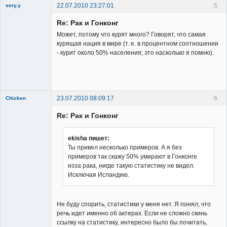
22.07.2010 23:27:01
5
sery.y
Re: Рак и Гонконг
Может, потому что курят много? Говорят, что самая
курящая нация в мире (т. е. в процентном соотношении
- курит около 50% населения; это насколько я помню).
Member
Неактивен
23.07.2010 08:09:17
6
Chicken
Member
Re: Рак и Гонконг
Неактивен
ekisha пишет:
Ты привел несколько примеров. А я без
примеров так скажу 50% умирают в Гонконге
изза рака, нигде такую статистику не видел.
Исключая Исландию.
Не буду спорить, статистики у меня нет. Я понял, что
речь идет именно об актерах. Если не сложно скинь
ссылку на статистику, интересно было бы почитать,