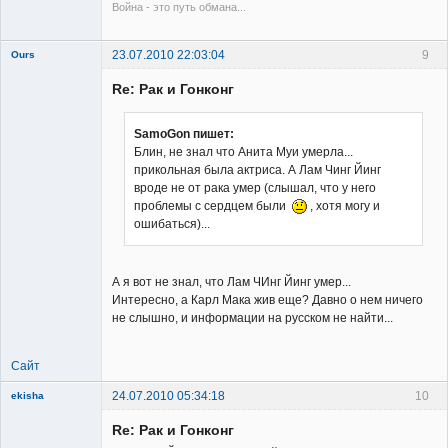
Война - это путь обмана...
23.07.2010 22:03:04
9
Ours
Re: Рак и Гонконг
SamoGon пишет:
Блин, не знал что Анита Муи умерла...
прикольная была актриса. А Лам Чинг Йинг
Member
вроде не от рака умер (слышал, что у него
Неактивен
проблемы с сердцем были
, хотя могу и
ошибаться)...
А я вот не знал, что Лам ЧИнг Йинг умер...
Интересно, а Карл Мака жив еще? Давно о нем ничего
не слышно, и информации на русском не найти...
Сайт
24.07.2010 05:34:18
10
ekisha
Re: Рак и Гонконг