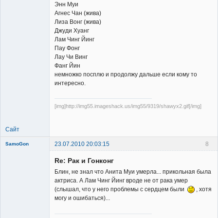
Энн Муи
Агнес Чан (жива)
Лиза Вонг (жива)
Джуди Хуанг
Лам Чинг Йинг
Пау Фонг
Лау Чи Винг
Фанг Йин
немножко посплю и продолжу дальше если кому то
интересно.
[img]http://img55.imageshack.us/img55/9319/shawyx2.gif[/img]
Сайт
23.07.2010 20:03:15
8
SamoGon
Re: Рак и Гонконг
Блин, не знал что Анита Муи умерла... прикольная была
актриса. А Лам Чинг Йинг вроде не от рака умер
(слышал, что у него проблемы с сердцем были
, хотя
могу и ошибаться)...
Member
Неактивен