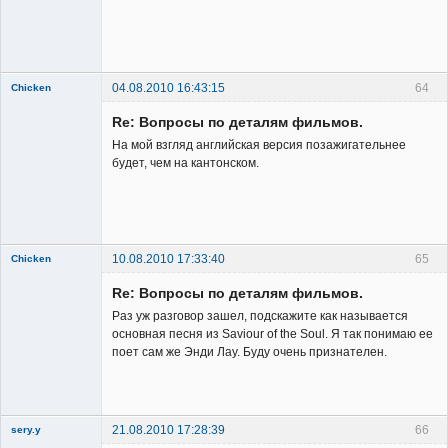
04.08.2010 16:43:15
64
Chicken
Member
Re: Вопросы по деталям фильмов.
Неактивен
На мой взгляд английская версия позажигательнее
будет, чем на кантонском.
10.08.2010 17:33:40
65
Chicken
Member
Re: Вопросы по деталям фильмов.
Неактивен
Раз уж разговор зашел, подскажите как называется
основная песня из Saviour of the Soul. Я так понимаю ее
поет сам же Энди Лау. Буду очень признателен.
21.08.2010 17:28:39
66
sery.y