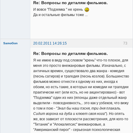
Re: Вопросы по деталям фильмов.
И вовсе "Подземка " не хрень
Да и остальные фильмы тоже ...
20.02.2011 14:26:15
73
SamoGon
Re: Вопросы по деталям фильмов.
Я не имею в виду под словом "хрень" что-то плохое, для
меня это просто внежанровые фильмы. Изначально, с
античных времен, существовало два жанра - комедия
(песнь сатиров) и трагедия (песнь козлов). Большинство
Member
фильмов можно отнести к одному из них, иногда к
обоим, но есть такие, в которых ни комедии ни трагедии
Неактивен
практически нет (или есть, но не акцентировано) - вот
"Подземка" один из них (японцы даже отдельный жанр
выделили - повседневность,.. это как у узбеков, что вижу
о том и пою - "
Знал бы наш пэсня, три дня плакаль.
Сидит ворона на дуба и клюет своя нога
"). Но опять
же, все зависит от плоскости рассмотрения, для кого-то
"Титаник" и "Апокалипсис" внежанровые, а
"Американский пирог" - серьезная психологическая