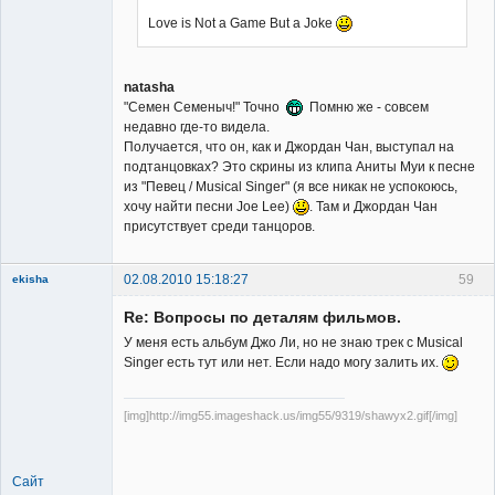
Member
Love is Not a Game But a Joke
Неактивен
natasha
"Семен Семеныч!" Точно
Помню же - совсем
недавно где-то видела.
Получается, что он, как и Джордан Чан, выступал на
подтанцовках? Это скрины из клипа Аниты Муи к песне
из "Певец / Musical Singer" (я все никак не успокоюсь,
хочу найти песни Joe Lee)
. Там и Джордан Чан
присутствует среди танцоров.
02.08.2010 15:18:27
59
ekisha
Re: Вопросы по деталям фильмов.
У меня есть альбум Джо Ли, но не знаю трек с Musical
Singer есть тут или нет. Если надо могу залить их.
[img]http://img55.imageshack.us/img55/9319/shawyx2.gif[/img]
Member
Неактивен
Сайт