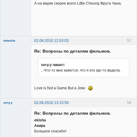
А на марке скорее всего Little Cheung Фрута Чана.
Владелец
сайта
Неактивен
02.08.2010 12:03:03
57
natasha
Re: Вопросы по деталям фильмов.
sery.y пишет:
...Что-то мне кажется, что я его где-то видела.
Member
Неактивен
Love is Not a Game But a Joke
02.08.2010 13:15:50
58
sery.y
Re: Вопросы по деталям фильмов.
ekisha
Акира
Большое спасибо!