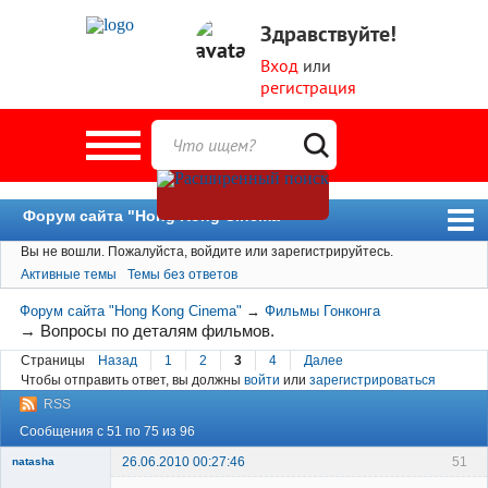
Здравствуйте!
Вход
или
регистрация
Форум сайта "Hong Kong Cinema"
Вы не вошли.
Пожалуйста, войдите или зарегистрируйтесь.
Форум
Активные темы
Темы без ответов
Новости
Форум сайта "Hong Kong Cinema"
→
Фильмы Гонконга
Пользователи
→
Вопросы по деталям фильмов.
Страницы
Назад
1
2
3
4
Далее
Поиск
Чтобы отправить ответ, вы должны
войти
или
зарегистрироваться
RSS
Сообщения с 51 по 75 из 96
26.06.2010 00:27:46
51
natasha