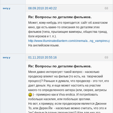
08.09.2010 20:40:22
68
sery.y
Re: Вопросы по деталям фильмов.
Может, кому-нибудь это пригодится: сайт об азиатском
кино, где есть какие-то описания по деталям этих
фильмов (типа, прыгающие вампиры, общества триад,
боги игроков и т. п.).
Member
http://www.illuminatedlantern.com/cinema/a...ng_vampires.ph
На английском языке.
Неактивен
01.11.2010 20:55:16
69
sery.y
Re: Вопросы по деталям фильмов.
Меня давно интересует такой вопрос - насколько
продюсер влияет на фильм (то есть, на творческий
процесс)? Раньше я думала, что продюсер - это тот, кто
дает деньги. Ну, и еще может настоять на участии
Member
какого-то определенного актера (или, скорее, актрисы
) - примерно как в Viva erotica. И потребовать
Неактивен
побольше насилия, или побольше эротики.
Но вот, к примеру, если продюсером является Джонни
То, или Дерек Йи - насколько можно считать, что это и
"их" фильм (в плане творчества)? Или для них это