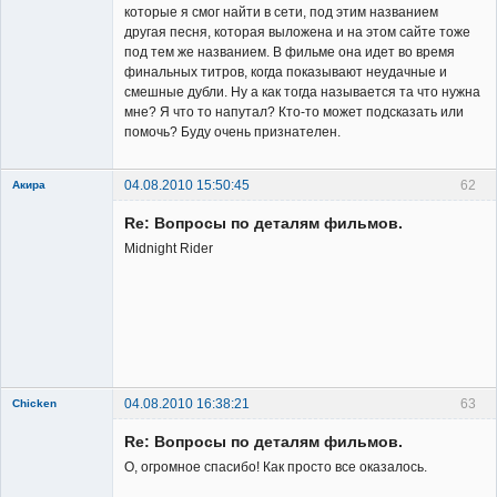
которые я смог найти в сети, под этим названием
другая песня, которая выложена и на этом сайте тоже
под тем же названием. В фильме она идет во время
финальных титров, когда показывают неудачные и
смешные дубли. Ну а как тогда называется та что нужна
мне? Я что то напутал? Кто-то может подсказать или
помочь? Буду очень признателен.
04.08.2010 15:50:45
62
Акира
Re: Вопросы по деталям фильмов.
Midnight Rider
Владелец
сайта
Неактивен
04.08.2010 16:38:21
63
Chicken
Member
Re: Вопросы по деталям фильмов.
Неактивен
О, огромное спасибо! Как просто все оказалось.