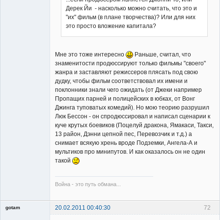
Дерек Йи - насколько можно считать, что это и
Member
"их" фильм (в плане творчества)? Или для них
Неактивен
это просто вложение капитала?
Мне это тоже интересно
Раньше, считал, что
знаменитости продюссируют только фильмы "своего"
жанра и заставляют режиссеров плясать под свою
дудку, чтобы фильм соответствовал их имени и
поклонники знали чего ожидать (от Джеки например
Пропащих парней и полицейских в юбках, от Вонг
Джинга туповатых комедий). Но мою теорию разрушил
Люк Бессон - он спродюссировал и написал сценарии к
куче крутых боевиков (Поцелуй дракона, Ямакаси, Такси,
13 район, Дэнни цепной пес, Перевозчик и т.д.) а
снимает всякую хрень вроде Подземки, Ангела-А и
мультиков про минипутов. И как оказалось он не один
такой
Война - это путь обмана...
20.02.2011 00:40:30
72
gotam
Гость