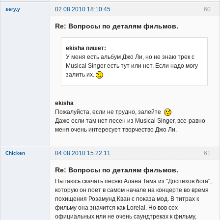
02.08.2010 18:10:45
60
sery.y
Re: Вопросы по деталям фильмов.
ekisha пишет:
У меня есть альбум Джо Ли, но не знаю трек с
Musical Singer есть тут или нет. Если надо могу
Member
залить их.
Неактивен
ekisha
Пожалуйста, если не трудно, залейте
Даже если там нет песен из Musical Singer, все-равно
меня очень интересует творчество Джо Ли.
04.08.2010 15:22:11
61
Chicken
Member
Re: Вопросы по деталям фильмов.
Неактивен
Пытаюсь скачать песню Алана Тама из "Доспехов бога",
которую он поет в самом начале на концерте во время
похищения Розамунд Кван с показа мод. В титрах к
фильму она значится как Lorelai. Но вов сех
официальных или не очень саундтреках к фильму,