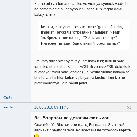
Eto ne bilo zadumano.Jackie vo vremya syomok vrode bi
na samom dele sluchayno vibil sebe zub kogda delal
kakoy-to truk.
Кстати, сразу вопрос: что такое "game of cutting
fingers". Неужели "отрезание пальцев" ? Или
"выбрасывание пальцев"? Или что-то еще?
Интернет выдает банальный "порез пальца"...
Eto kitayskiy obychay takoy - otrubat&#39; ruku ili palci
tomu kto ne mozhet zaplatit&#39; ili vernut&#39; dolg (kak
bi otdayot svoyi palci v zalog). Ta Sestra vidimo kakaya-to
bolshaya shishka, kotoroy platyat za krishu. Tem kto ne
platit vovremya - otrubayut palci.
Сайт
26.06.2010 09:11:45
53
suzuki
Re: Вопросы по деталям фильмов.
Спасибо, Yu Shu, скорее всего, Вы правы. Я и такой
вариант предполагала, но все-таки не хотелось верить