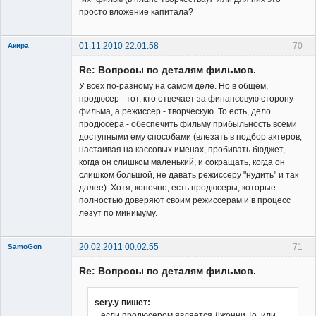
просто вложение капитала?
01.11.2010 22:01:58
70
Акира
Re: Вопросы по деталям фильмов.
У всех по-разному на самом деле. Но в общем,
продюсер - тот, кто отвечает за финансовую сторону
фильма, а режиссер - творческую. То есть, дело
продюсера - обеспечить фильму прибыльность всеми
Владелец
доступными ему способами (влезать в подбор актеров,
сайта
настаивая на кассовых именах, пробивать бюджет,
Неактивен
когда он слишком маленький, и сокращать, когда он
слишком большой, не давать режиссеру "нудить" и так
далее). Хотя, конечно, есть продюсеры, которые
полностью доверяют своим режиссерам и в процесс
лезут по минимуму.
20.02.2011 00:02:55
71
SamoGon
Re: Вопросы по деталям фильмов.
sery.y пишет:
...если продюсером является Джонни То, или