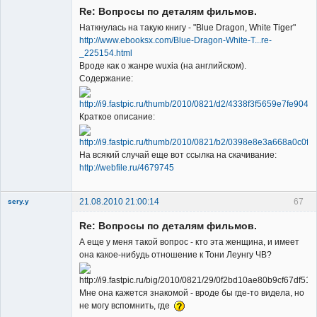
Re: Вопросы по деталям фильмов.
Наткнулась на такую книгу - "Blue Dragon, White Tiger"
http://www.ebooksx.com/Blue-Dragon-White-T...re-
_225154.html
Вроде как о жанре wuxia (на английском).
Member
Содержание:
Неактивен
Краткое описание:
На всякий случай еще вот ссылка на скачивание:
http://webfile.ru/4679745
21.08.2010 21:00:14
67
sery.y
Re: Вопросы по деталям фильмов.
А еще у меня такой вопрос - кто эта женщина, и имеет
она какое-нибудь отношение к Тони Леунгу ЧВ?
Member
Мне она кажется знакомой - вроде бы где-то видела, но
не могу вспомнить, где
Неактивен