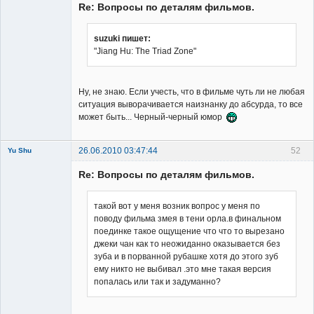
Re: Вопросы по деталям фильмов.
suzuki пишет:
"Jiang Hu: The Triad Zone"
Member
Неактивен
Ну, не знаю. Если учесть, что в фильме чуть ли не любая
ситуация выворачивается наизнанку до абсурда, то все
может быть... Черный-черный юмор
26.06.2010 03:47:44
52
Yu Shu
Re: Вопросы по деталям фильмов.
такой вот у меня возник вопрос у меня по
поводу фильма змея в тени орла.в финальном
поединке такое ощущение что что то вырезано
Member
джеки чан как то неожиданно оказывается без
Неактивен
зуба и в порванной рубашке хотя до этого зуб
ему никто не выбивал .это мне такая версия
попалась или так и задуманно?