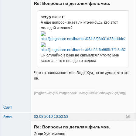
Re: Вопросы по деталям фильмов.
sery.y пишет:
А еще вопрос - знает ли кто-нибудь, кто этот
молодой человек?
Member
Неактивен
Он случайно в кино не снимался? Что-то мне
кажется, что я его где-то видела.
Чем то напоминает мне Энди Хуи, но не думаю что это
он.
[img]http://img55.imageshack.us/img55/9319/shawyx2.gif[/img]
Сайт
02.08.2010 10:53:53
56
Акира
Re: Вопросы по деталям фильмов.
Энди Хуи, именно.