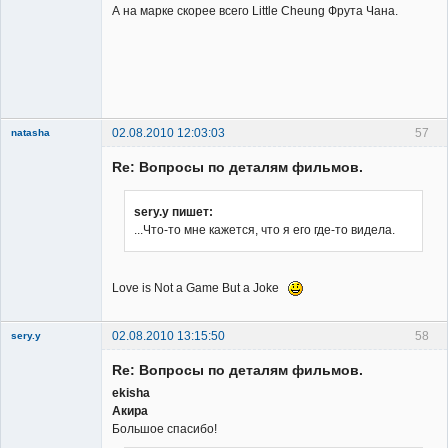
А на марке скорее всего Little Cheung Фрута Чана.
Владелец
сайта
Неактивен
02.08.2010 12:03:03
57
natasha
Re: Вопросы по деталям фильмов.
sery.y пишет:
...Что-то мне кажется, что я его где-то видела.
Member
Неактивен
Love is Not a Game But a Joke
02.08.2010 13:15:50
58
sery.y
Re: Вопросы по деталям фильмов.
ekisha
Акира
Большое спасибо!