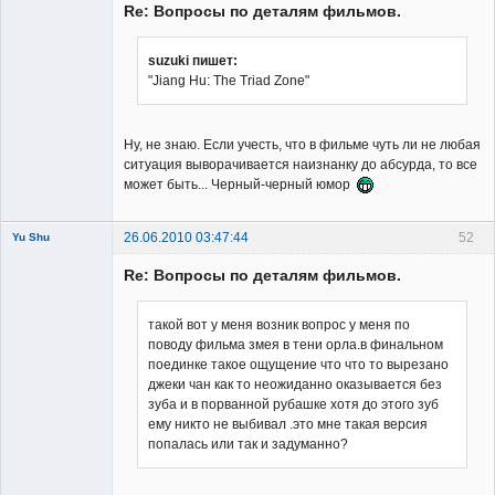
Re: Вопросы по деталям фильмов.
suzuki пишет:
"Jiang Hu: The Triad Zone"
Member
Неактивен
Ну, не знаю. Если учесть, что в фильме чуть ли не любая
ситуация выворачивается наизнанку до абсурда, то все
может быть... Черный-черный юмор
26.06.2010 03:47:44
52
Yu Shu
Re: Вопросы по деталям фильмов.
такой вот у меня возник вопрос у меня по
поводу фильма змея в тени орла.в финальном
поединке такое ощущение что что то вырезано
Member
джеки чан как то неожиданно оказывается без
Неактивен
зуба и в порванной рубашке хотя до этого зуб
ему никто не выбивал .это мне такая версия
попалась или так и задуманно?