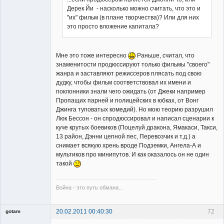
Дерек Йи - насколько можно считать, что это и
Member
"их" фильм (в плане творчества)? Или для них
Неактивен
это просто вложение капитала?
Мне это тоже интересно
Раньше, считал, что
знаменитости продюссируют только фильмы "своего"
жанра и заставляют режиссеров плясать под свою
дудку, чтобы фильм соответствовал их имени и
поклонники знали чего ожидать (от Джеки например
Пропащих парней и полицейских в юбках, от Вонг
Джинга туповатых комедий). Но мою теорию разрушил
Люк Бессон - он спродюссировал и написал сценарии к
куче крутых боевиков (Поцелуй дракона, Ямакаси, Такси,
13 район, Дэнни цепной пес, Перевозчик и т.д.) а
снимает всякую хрень вроде Подземки, Ангела-А и
мультиков про минипутов. И как оказалось он не один
такой
Война - это путь обмана...
20.02.2011 00:40:30
72
gotam
Гость