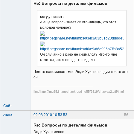
Re: Вопросы по деталям фильмов.
sery.y пишет:
А еще вопрос - знает ли кто-нибудь, кто этот
молодой человек?
Member
Неактивен
Он случайно в кино не снимался? Что-то мне
кажется, что я его где-то видела.
Чем то напоминает мне Энди Хуи, но не думаю что это
он.
[img]http://img55.imageshack.us/img55/9319/shawyx2.gif[/img]
Сайт
02.08.2010 10:53:53
56
Акира
Re: Вопросы по деталям фильмов.
Энди Хуи, именно.