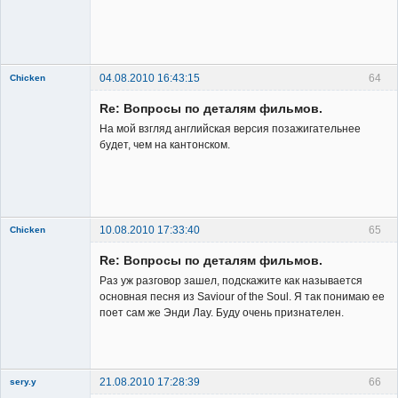
04.08.2010 16:43:15
64
Chicken
Member
Re: Вопросы по деталям фильмов.
Неактивен
На мой взгляд английская версия позажигательнее
будет, чем на кантонском.
10.08.2010 17:33:40
65
Chicken
Member
Re: Вопросы по деталям фильмов.
Неактивен
Раз уж разговор зашел, подскажите как называется
основная песня из Saviour of the Soul. Я так понимаю ее
поет сам же Энди Лау. Буду очень признателен.
21.08.2010 17:28:39
66
sery.y