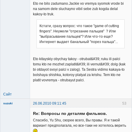
Eto ne bilo zadumano.Jackie vo vremya syomok vrode bi
na samom dele sluchayno vibil sebe zub kogda delal
kakoy-to truk.
Кстати, сразу вопрос: что такое "game of cutting
fingers". Неужели "отрезание пальцев" ? Или
"выбрасывание пальцев"? Или что-то еще?
Интернет выдает банальный "порез пальца"...
Eto kitayskiy obychay takoy - otrubat&#39; ruku ili palci
tomu kto ne mozhet zaplatit&#39; ili vernut&#39; dolg (kak
bi otdayot svoyi palci v zalog). Ta Sestra vidimo kakaya-to
bolshaya shishka, kotoroy platyat za krishu. Tem kto ne
platit vovremya - otrubayut palci.
Сайт
26.06.2010 09:11:45
53
suzuki
Re: Вопросы по деталям фильмов.
Спасибо, Yu Shu, скорее всего, Вы правы. Я и такой
вариант предполагала, но все-таки не хотелось верить