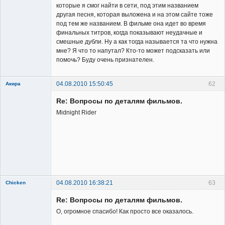
которые я смог найти в сети, под этим названием
другая песня, которая выложена и на этом сайте тоже
под тем же названием. В фильме она идет во время
финальных титров, когда показывают неудачные и
смешные дубли. Ну а как тогда называется та что нужна
мне? Я что то напутал? Кто-то может подсказать или
помочь? Буду очень признателен.
04.08.2010 15:50:45
62
Акира
Re: Вопросы по деталям фильмов.
Midnight Rider
Владелец
сайта
Неактивен
04.08.2010 16:38:21
63
Chicken
Member
Re: Вопросы по деталям фильмов.
Неактивен
О, огромное спасибо! Как просто все оказалось.