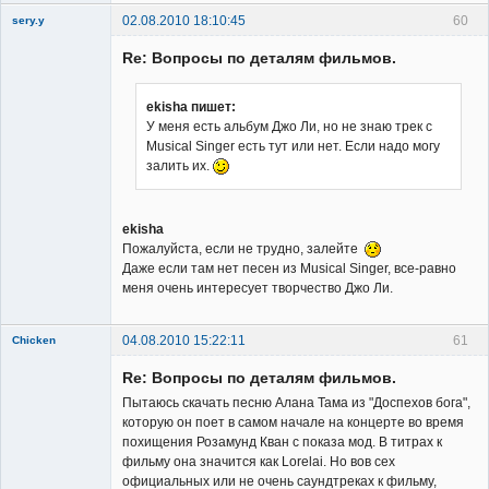
02.08.2010 18:10:45
60
sery.y
Re: Вопросы по деталям фильмов.
ekisha пишет:
У меня есть альбум Джо Ли, но не знаю трек с
Musical Singer есть тут или нет. Если надо могу
Member
залить их.
Неактивен
ekisha
Пожалуйста, если не трудно, залейте
Даже если там нет песен из Musical Singer, все-равно
меня очень интересует творчество Джо Ли.
04.08.2010 15:22:11
61
Chicken
Member
Re: Вопросы по деталям фильмов.
Неактивен
Пытаюсь скачать песню Алана Тама из "Доспехов бога",
которую он поет в самом начале на концерте во время
похищения Розамунд Кван с показа мод. В титрах к
фильму она значится как Lorelai. Но вов сех
официальных или не очень саундтреках к фильму,