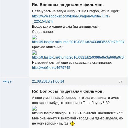
Re: Вопросы по деталям фильмов.
Наткнулась на такую книгу - "Blue Dragon, White Tiger"
http://www.ebooksx.com/Blue-Dragon-White-T...re-
_225154.html
Вроде как о жанре wuxia (на английском).
Member
Содержание:
Неактивен
Краткое описание:
На всякий случай еще вот ссылка на скачивание:
http://webfile.ru/4679745
21.08.2010 21:00:14
67
sery.y
Re: Вопросы по деталям фильмов.
А еще у меня такой вопрос - кто эта женщина, и имеет
она какое-нибудь отношение к Тони Леунгу ЧВ?
Member
Мне она кажется знакомой - вроде бы где-то видела, но
не могу вспомнить, где
Неактивен