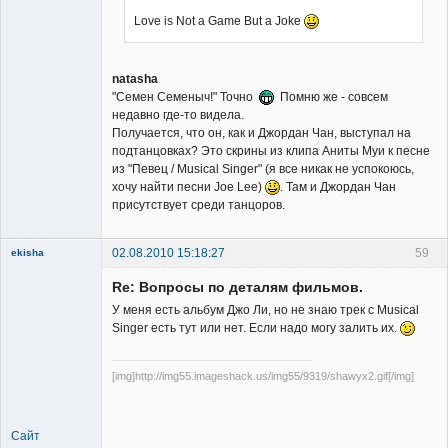
Member
Love is Not a Game But a Joke
Неактивен
natasha
"Семен Семеныч!" Точно
Помню же - совсем
недавно где-то видела.
Получается, что он, как и Джордан Чан, выступал на
подтанцовках? Это скрины из клипа Аниты Муи к песне
из "Певец / Musical Singer" (я все никак не успокоюсь,
хочу найти песни Joe Lee)
. Там и Джордан Чан
присутствует среди танцоров.
02.08.2010 15:18:27
59
ekisha
Re: Вопросы по деталям фильмов.
У меня есть альбум Джо Ли, но не знаю трек с Musical
Singer есть тут или нет. Если надо могу залить их.
[img]http://img55.imageshack.us/img55/9319/shawyx2.gif[/img]
Member
Неактивен
Сайт