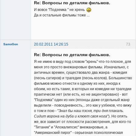
Re: Вопросы по деталям фильмов.
И вовсе "Подземка " не хрень
Да и остальные фильмы тоже ...
20.02.2011 14:26:15
73
SamoGon
Re: Вопросы по деталям фильмов.
Я не имею в виду под словом "хрень" что-то плохое, для
меня это просто внежанровые фильмы. Изначально, с
античных времен, существовало два жанра - комедия
(песнь сатиров) и трагедия (песнь козлов). Большинство
Member
фильмов можно отнести к одному из них, иногда к
обоим, но есть такие, в которых ни комедии ни трагедии
Неактивен
практически нет (или есть, но не акцентировано) - вот
"Подземка" один из них (японцы даже отдельный жанр
выделили - повседневность,.. это как у узбеков, что вижу
о том и пою - "
Знал бы наш пэсня, три дня плакаль.
Сидит ворона на дуба и клюет своя нога
"). Но опять
же, все зависит от плоскости рассмотрения, для кого-то
"Титаник" и "Апокалипсис" внежанровые, а
"Американский пирог" - серьезная психологическая