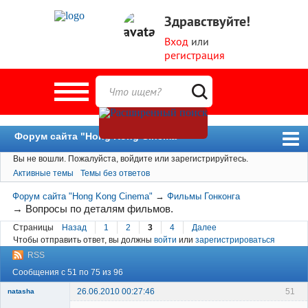
Здравствуйте!
Вход
или
регистрация
Форум сайта "Hong Kong Cinema"
Вы не вошли.
Пожалуйста, войдите или зарегистрируйтесь.
Форум
Активные темы
Темы без ответов
Новости
Форум сайта "Hong Kong Cinema"
→
Фильмы Гонконга
Пользователи
→
Вопросы по деталям фильмов.
Страницы
Назад
1
2
3
4
Далее
Поиск
Чтобы отправить ответ, вы должны
войти
или
зарегистрироваться
RSS
Сообщения с 51 по 75 из 96
26.06.2010 00:27:46
51
natasha