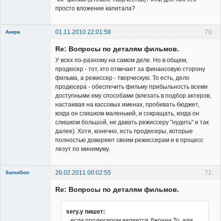
просто вложение капитала?
01.11.2010 22:01:58
70
Акира
Re: Вопросы по деталям фильмов.
У всех по-разному на самом деле. Но в общем,
продюсер - тот, кто отвечает за финансовую сторону
фильма, а режиссер - творческую. То есть, дело
продюсера - обеспечить фильму прибыльность всеми
Владелец
доступными ему способами (влезать в подбор актеров,
сайта
настаивая на кассовых именах, пробивать бюджет,
Неактивен
когда он слишком маленький, и сокращать, когда он
слишком большой, не давать режиссеру "нудить" и так
далее). Хотя, конечно, есть продюсеры, которые
полностью доверяют своим режиссерам и в процесс
лезут по минимуму.
20.02.2011 00:02:55
71
SamoGon
Re: Вопросы по деталям фильмов.
sery.y пишет:
...если продюсером является Джонни То, или