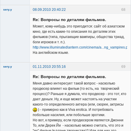
08.09.2010 20:40:22
68
sery.y
Re: Вопросы по деталям фильмов.
Может, кому-нибудь это пригодится: сайт об азиатском
кино, где есть какие-то описания по деталям этих
фильмов (типа, прыгающие вампиры, общества триад,
боги игроков и т. п.).
Member
http://www.illuminatedlantern.com/cinema/a...ng_vampires.ph
На английском языке.
Неактивен
01.11.2010 20:55:16
69
sery.y
Re: Вопросы по деталям фильмов.
Меня давно интересует такой вопрос - насколько
продюсер влияет на фильм (то есть, на творческий
процесс)? Раньше я думала, что продюсер - это тот, кто
дает деньги. Ну, и еще может настоять на участии
Member
какого-то определенного актера (или, скорее, актрисы
) - примерно как в Viva erotica. И потребовать
Неактивен
побольше насилия, или побольше эротики.
Но вот, к примеру, если продюсером является Джонни
То, или Дерек Йи - насколько можно считать, что это и
"их" фильм (в плане творчества)? Или для них это