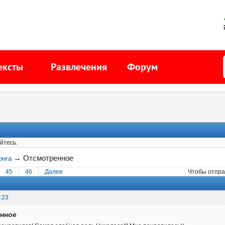
ексты
Развлечения
Форум
йтесь.
→
Отсмотренное
онга
45
46
Далее
Чтобы отпра
:23
енное