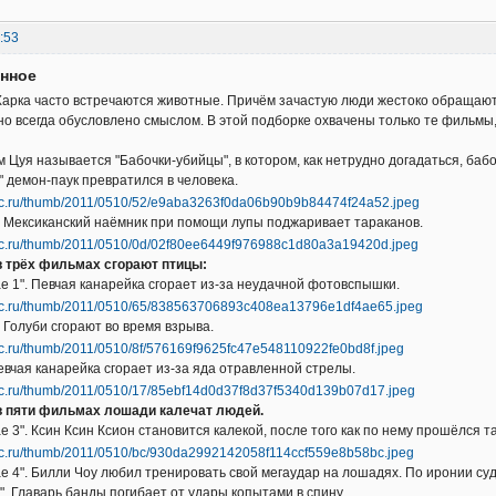
:53
енное
арка часто встречаются животные. Причём зачастую люди жестоко обращают
о всегда обусловлено смыслом. В этой подборке охвачены только те фильмы,
Цуя называется "Бабочки-убийцы", в котором, как нетрудно догадаться, баб
" демон-паук превратился в человека.
. Мексиканский наёмник при помощи лупы поджаривает тараканов.
в трёх фильмах сгорают птицы:
е 1". Певчая канарейка сгорает из-за неудачной фотовспышки.
. Голуби сгорают во время взрыва.
Певчая канарейка сгорает из-за яда отравленной стрелы.
в пяти фильмах лошади калечат людей.
е 3". Ксин Ксин Ксион становится калекой, после того как по нему прошёлся 
е 4". Билли Чоу любил тренировать свой мегаудар на лошадях. По иронии су
". Главарь банды погибает от удары копытами в спину.