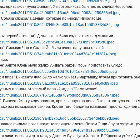
ких призраков (мультфильм)". У протогониста был пёс по кличке Червонец.
. Собака сгрызала деньги, которые приносил Николас Це.
ты первой степени". Девчонка любила издеваться над мышами.
з". Сильвия Чан и Салли Йе были очень напуганы крысой.
ные.
ре" Аните Юэнь было жалко убивать раков, чтобы приготовить блюдо.
ком пире" Винсенту Жао было жалко убивать мартышку, чтобы приготовить обе
упным планом- это самый первый кадр в "Семи мечах".
)". Винсент Жао увидел свинью, привязанную на цепи. Это натолкнуло его на 
олько раз показывают свиней. Кроме того, бандиты называют простолюдинов 
В начале фильма показывают говорящего оленя. Потом Энди Лау отмутузит це
 отличительная черта между Джоном Ву и Цуем Харком. В "Красном утёсе" Дж