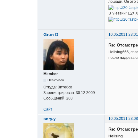
лошади. Он это 
В "Лезвии" Цуя 
Grun D
10.05.2011 23:01
Re: Отсмотр
Hellsing666, сп
после надреза с
Member
Неактивен
Откуда:
Витебск
Зарегистрирован:
30.12.2009
Сообщений:
268
Сайт
sery.y
10.05.2011 23:08
Re: Отсмотр
Hellsing