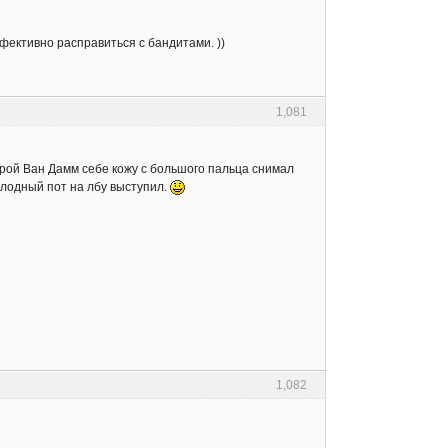
фективно расправиться с бандитами. ))
1,081
торой Ван Дамм себе кожу с большого пальца снимал
олодный пот на лбу выступил.
1,082