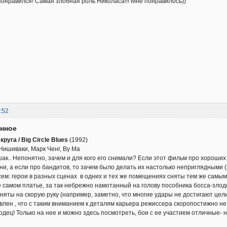
онравился! Самая злобная роль Николаса!!! Мне понравилось))
:52
енное
руга / Big Circle Blues
(1992)
Нишиваки, Марк Ченг, Ву Ма
ак.. Непонятно, зачем и для кого его снимали? Если этот фильм про хороших 
ни, а если про бандитов, то зачем было делать их настолько неприглядными 
всем: герои в разных сценах в одних и тех же помещениях сняты тем же самы
е самом платье, за так небрежно намотанный на голову пособника босса-зло
сняты на скорую руку (например, заметно, что многие удары не достигают це
Удивлен , что с таким вниманием к деталям карьера режиссера скоропостижно н
дец! Только на нее и можно здесь посмотреть, бои с ее участием отличные- н