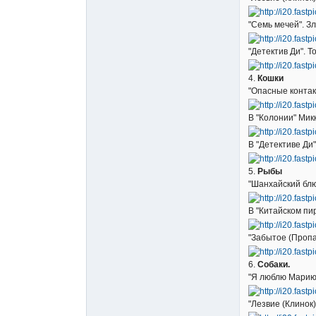
"Семь мечей". З
"Детектив Ди". 
4.
Кошки
"Опасные контак
В "Колонии" Микк
В "Детективе Ди"
5.
Рыбы
"Шанхайский блю
В "Китайском пи
"Забытое (Пропа
6.
Собаки.
"Я люблю Марию"
"Лезвие (Клинок)