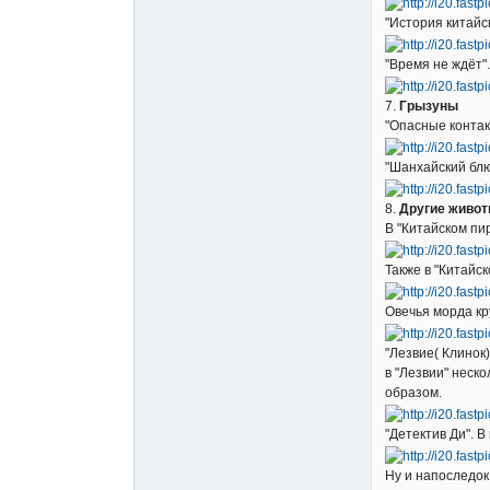
"История китайс
"Время не ждёт"
7.
Грызуны
"Опасные контак
"Шанхайский блю
8.
Другие живот
В "Китайском пи
Также в "Китайс
Овечья морда кр
"Лезвие( Клинок
в "Лезвии" неск
образом.
"Детектив Ди". 
Ну и напоследок