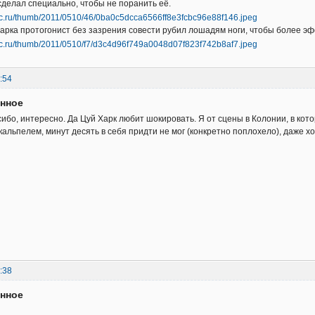
сделал специально, чтобы не поранить её.
Харка протогонист без зазрения совести рубил лошадям ноги, чтобы более эф
:54
енное
асибо, интересно. Да Цуй Харк любит шокировать. Я от сцены в Колонии, в ко
кальпелем, минут десять в себя придти не мог (конкретно поплохело), даже х
:38
енное