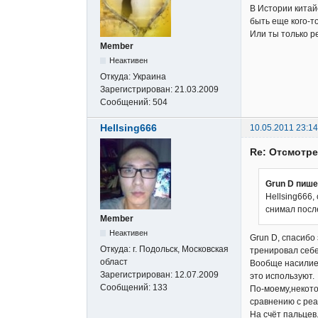
В Истории китай
быть еще кого-то
Или ты только р
Member
Неактивен
Откуда:
Украина
Зарегистрирован:
21.03.2009
Сообщений:
504
Hellsing666
10.05.2011 23:14
Re: Отсмотр
Grun D пише
Hellsing666,
снимал после
Member
Неактивен
Grun D, спасибо 
Откуда:
г. Подольск, Московская
тренировал себе
област
Вообще насилие-
Зарегистрирован:
12.07.2009
это используют.
Сообщений:
133
По-моему,некото
сравнению с ре
На счёт пальцев