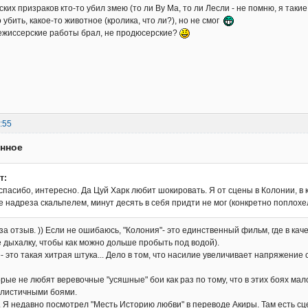
ских призраков кто-то убил змею (то ли Ву Ма, то ли Лесли - не помню, я так
 убить, какое-то животное (кролика, что ли?), но не смог
ежиссерские работы брал, не продюсерские?
:55
енное
т:
 спасибо, интересно. Да Цуй Харк любит шокировать. Я от сцены в Колонии, в
 надреза скальпелем, минут десять в себя придти не мог (конкретно поплохе
за отзыв. )) Если не ошибаюсь, "Колония"- это единственный фильм, где в ка
 дыхалку, чтобы как можно дольше пробыть под водой).
 это такая хитрая штука... Дело в том, что насилие увеличивает напряжение 
рые не любят веревочные "усяшные" бои как раз по тому, что в этих боях м
алистичными боями.
. Я недавно посмотрел "Месть Историю любви" в переводе Акиры. Там есть сце