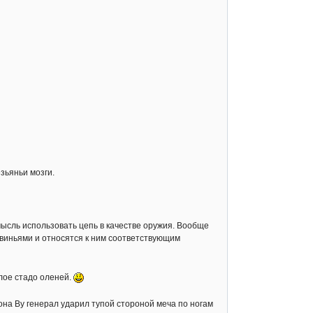
зьяньи мозги.
мысль использовать цепь в качестве оружия. Вообще
свиньями и относятся к ним соответствующим
лое стадо оленей.
она Ву генерал ударил тупой стороной меча по ногам