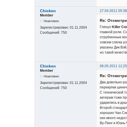
Chicken
27.04.2011 05:36
Member
Re: Отсмотр
Неактивен
Глянул
Killer Co
Зарегистрирован:
01.11.2004
главной роли. С
Сообщений:
750
отрубленные кон
совсем слегка у
указаны Дик Вэй
но такой качест
Chicken
06.05.2011 12:25
Member
Re: Отсмотр
Неактивен
Два довольно р
Зарегистрирован:
01.11.2004
перекупки цинич
Сообщений:
750
С технической т
актерам тоже пре
ударились в душ
Второй стандарт
хороших Чан Син
них много недос
Ву-Пинг и Юэнь-