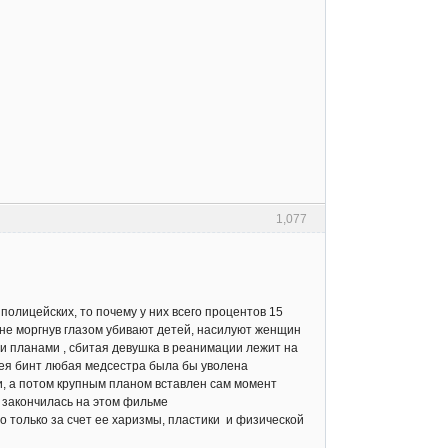
1,077
полицейских, то почему у них всего процентов 15
(не моргнув глазом убивают детей, насилуют женщин
ми планами , сбитая девушка в реанимации лежит на
дея бинт любая медсестра была бы уволена
ли, а потом крупным планом вставлен сам момент
е закончилась на этом фильме
о только за счет ее харизмы, пластики и физической