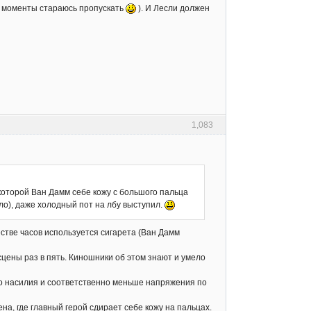
ие моменты стараюсь пропускать
). И Лесли должен
1,083
 которой Ван Дамм себе кожу с большого пальца
ло), даже холодный пот на лбу выступил.
честве часов используется сигарета (Ван Дамм
сцены раз в пять. Киношники об этом знают и умело
ало насилия и соответственно меньше напряжения по
на, где главный герой сдирает себе кожу на пальцах.