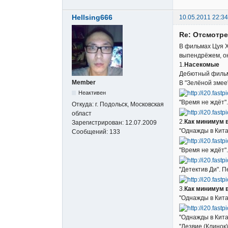
Hellsing666
10.05.2011 22:34
Re: Отсмотр
В фильмах Цуя Х
выпендрёжем, он
1.
Насекомые
Дебютный фильм 
Member
В "Зелёной змее
Неактивен
"Время не ждёт"
Откуда:
г. Подольск, Московская
област
2.
Как минимум 
Зарегистрирован:
12.07.2009
"Однажды в Кита
Сообщений:
133
"Время не ждёт"
"Детектив Ди". 
3.
Как минимум 
"Однажды в Кита
"Однажды в Кита
"Лезвие (Клинок)