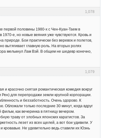
1,078
ке первой половины 1980-х с Чен-Куан-Таем в
 1970-е, но новые веяния уже чувствуются. Кровь и
а природе. Бои практически без веревок и полетов,
но вытягивает главную роль. На вторых ролях
атора мелькнул Лам Вэй. В общем не шедевр конечно,
1,079
я и красочно снятая романтическая комедия вокруг
и Рен) для перепродажи земли крупной корпорации.
абленность и беззаботность. Очень здорово. К
аю. Обложали только последние 30 минут, когда вдруг
 фильм, как вечеринка в пятницу вечером.
ную траву от злобных японских каратистов. За
жетность лезет из всех щелей, а вот бои удивили. У
 и кровавые. Не удевительно ведь ставили их Юэнь