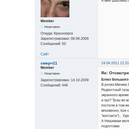
А мне Шаолинь п
Member
Неактивен
Откуда:
Красноярск
Зарегистрирован:
08.08.2009
Сообщений:
50
Сайт
смерч11
24.04.2011 12:31
Member
Re: Отсмотр
Неактивен
Блюз большого к
Зарегистрирован:
14.10.2009
В ролях:Мичико 
Сообщений:
446
Редкостный трэш
экранного време
и пр)? Трэш во 
постели в том ж
мгновенно, бои 
"контакта")... 
А Нишиваки моло
подготовки