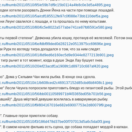
лодеи хотели разорвать Донни Йена на части при помощи лошадей.
Тони Леунг свалился с лошади, и та прошлась по нему копытами.
ты первой степени". Девчонка убила кошку, проткнув её железякой. Потом он
и Рурк по взгляду тигра догадался о том, что за ним следят.
 тигр рычит в тот момент, когда в душе Энди Лау бушует гнев.
з". Дома у Сильвии Чан жила рыбка. В конце она сдохла.
ре" Лесли Чеунга попросили приготовить блюдо из гигантской рыбы. Этой рыб
вший)". Душа мёртвой девушки вселилась в аквариумную рыбку.
. Главные герои приютили собаку.
". В самом начале фильма есть сцена, где собака попадает мордой в капкан.