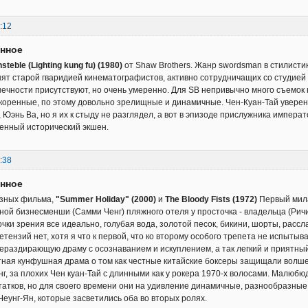
:12
енное
nsteble (Lighting kung fu) (1980)
от Shaw Brothers. Жанр swordsman в стилисти
нят старой гваридией кинематографистов, активно сотрудничащих со студией в
ечности присутствуют, но очень умеренно. Для SB непривычно много съемок н
скоренные, по этому довольно зрелищные и динамичные. Чен-Куан-Тай уверен
, Юэнь Ва, но я их к стыду не разглядел, а вот в эпизоде прислужника импер
венный исторический экшен.
:38
енное
азных фильма,
"Summer Holiday" (2000)
и
The Bloody Fists (1972)
Первый мила
ной бизнесменши (Самми Ченг) пляжного отеля у просточка - владельца (Рич
очки зрения все идеально, голубая вода, золотой песок, бикини, шорты, рассл
тензий нет, хотя я что к первой, что ко второму особого трепета не испытыв
ераздирающую драму с осознаванием и искуплением, а так легкий и приятный
ная кунфушная драма о том как честные китайские боксеры защищали волшеб
г, за плохих Чен куан-Тай с длинными как у рокера 1970-х волосами. Малюбюд
татков, но для своего времени они на удивление динамичные, разнообразные
Чеунг-Ян, которые засветились оба во вторых ролях.