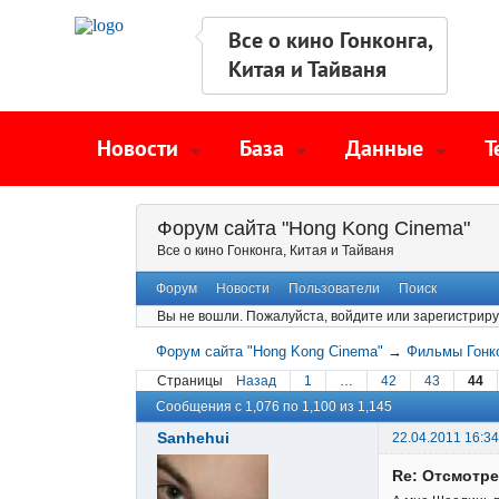
Все о кино Гонконга,
Китая и Тайваня
Новости
База
Данные
Т
Форум сайта "Hong Kong Cinema"
Все о кино Гонконга, Китая и Тайваня
Форум
Новости
Пользователи
Поиск
Вы не вошли.
Пожалуйста, войдите или зарегистриру
Форум сайта "Hong Kong Cinema"
→
Фильмы Гонк
Страницы
Назад
1
…
42
43
44
Сообщения с 1,076 по 1,100 из 1,145
Sanhehui
22.04.2011 16:34
Re: Отсмотр