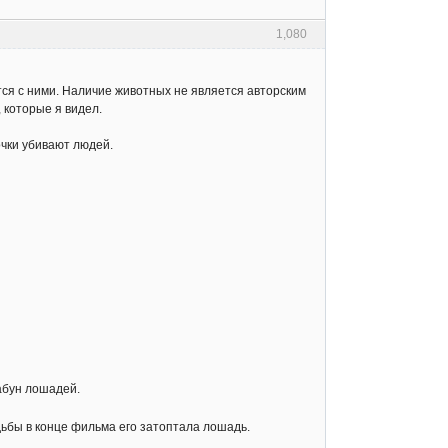
1,080
ся с ними. Наличие животных не является авторским
 которые я видел.
очки убивают людей.
табун лошадей.
дьбы в конце фильма его затоптала лошадь.