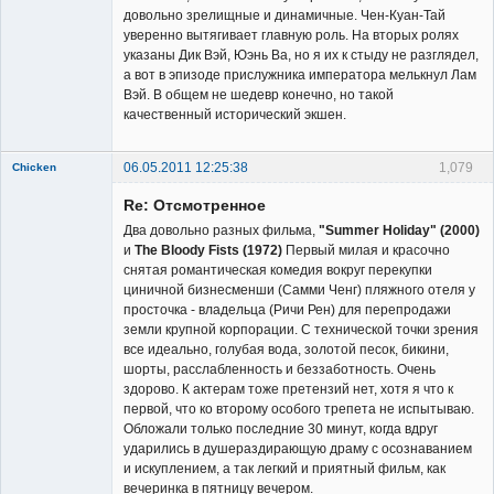
довольно зрелищные и динамичные. Чен-Куан-Тай
уверенно вытягивает главную роль. На вторых ролях
указаны Дик Вэй, Юэнь Ва, но я их к стыду не разглядел,
а вот в эпизоде прислужника императора мелькнул Лам
Вэй. В общем не шедевр конечно, но такой
качественный исторический экшен.
06.05.2011 12:25:38
1,079
Chicken
Member
Re: Отсмотренное
Неактивен
Два довольно разных фильма,
"Summer Holiday" (2000)
и
The Bloody Fists (1972)
Первый милая и красочно
снятая романтическая комедия вокруг перекупки
циничной бизнесменши (Самми Ченг) пляжного отеля у
просточка - владельца (Ричи Рен) для перепродажи
земли крупной корпорации. С технической точки зрения
все идеально, голубая вода, золотой песок, бикини,
шорты, расслабленность и беззаботность. Очень
здорово. К актерам тоже претензий нет, хотя я что к
первой, что ко второму особого трепета не испытываю.
Обложали только последние 30 минут, когда вдруг
ударились в душераздирающую драму с осознаванием
и искуплением, а так легкий и приятный фильм, как
вечеринка в пятницу вечером.