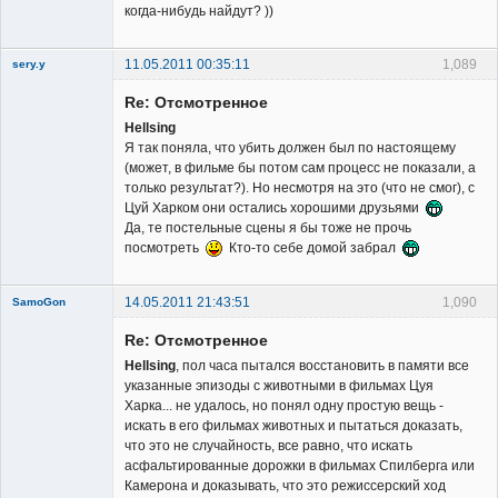
когда-нибудь найдут? ))
11.05.2011 00:35:11
1,089
sery.y
Re: Отсмотренное
Hellsing
Я так поняла, что убить должен был по настоящему
(может, в фильме бы потом сам процесс не показали, а
только результат?). Но несмотря на это (что не смог), с
Member
Цуй Харком они остались хорошими друзьями
Да, те постельные сцены я бы тоже не прочь
Неактивен
посмотреть
Кто-то себе домой забрал
14.05.2011 21:43:51
1,090
SamoGon
Re: Отсмотренное
Hellsing
, пол часа пытался восстановить в памяти все
указанные эпизоды с животными в фильмах Цуя
Харка... не удалось, но понял одну простую вещь -
искать в его фильмах животных и пытаться доказать,
Member
что это не случайность, все равно, что искать
асфальтированные дорожки в фильмах Спилберга или
Неактивен
Камерона и доказывать, что это режиссерский ход