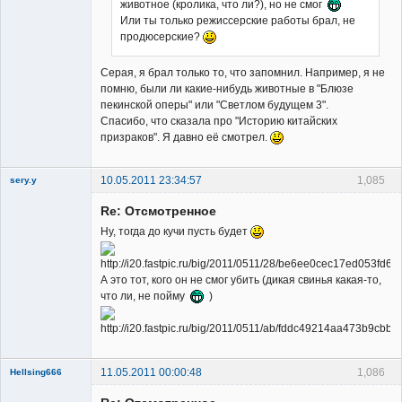
животное (кролика, что ли?), но не смог
Или ты только режиссерские работы брал, не
продюсерские?
Серая, я брал только то, что запомнил. Например, я не
помню, были ли какие-нибудь животные в "Блюзе
пекинской оперы" или "Светлом будущем 3".
Спасибо, что сказала про "Историю китайских
призраков". Я давно её смотрел.
10.05.2011 23:34:57
1,085
sery.y
Re: Отсмотренное
Ну, тогда до кучи пусть будет
А это тот, кого он не смог убить (дикая свинья какая-то,
Member
что ли, не пойму
)
Неактивен
11.05.2011 00:00:48
1,086
Hellsing666