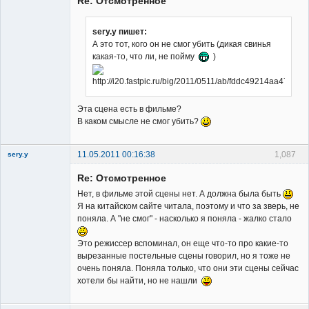
Re: Отсмотренное
sery.y пишет:
А это тот, кого он не смог убить (дикая свинья
какая-то, что ли, не пойму
)
Member
Неактивен
Эта сцена есть в фильме?
В каком смысле не смог убить?
11.05.2011 00:16:38
1,087
sery.y
Re: Отсмотренное
Нет, в фильме этой сцены нет. А должна была быть
Я на китайском сайте читала, поэтому и что за зверь, не
поняла. А "не смог" - насколько я поняла - жалко стало
Member
Это режиссер вспоминал, он еще что-то про какие-то
вырезанные постельные сцены говорил, но я тоже не
Неактивен
очень поняла. Поняла только, что они эти сцены сейчас
хотели бы найти, но не нашли