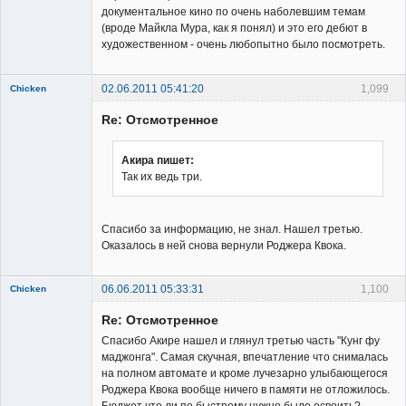
документальное кино по очень наболевшим темам
(вроде Майкла Мура, как я понял) и это его дебют в
художественном - очень любопытно было посмотреть.
02.06.2011 05:41:20
1,099
Chicken
Member
Re: Отсмотренное
Неактивен
Акира пишет:
Так их ведь три.
Спасибо за информацию, не знал. Нашел третью.
Оказалось в ней снова вернули Роджера Квока.
06.06.2011 05:33:31
1,100
Chicken
Member
Re: Отсмотренное
Неактивен
Спасибо Акире нашел и глянул третью часть "Кунг фу
маджонга". Самая скучная, впечатление что снималась
на полном автомате и кроме лучезарно улыбающегося
Роджера Квока вообще ничего в памяти не отложилось.
Бюджет что ли по быстрому нужно было освоить?