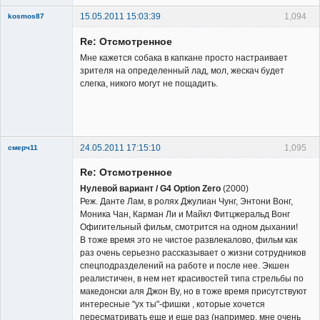
15.05.2011 15:03:39
1,094
kosmos87
Re: Отсмотренное
Мне кажется собака в капкане просто настраивает
зрителя на определенный лад, мол, жескач будет
слегка, никого могут не пощадить.
Заблокирован
Неактивен
24.05.2011 17:15:10
1,095
смерч11
Member
Re: Отсмотренное
Неактивен
Нулевой вариант / G4 Option Zero
(2000)
Реж. Данте Лам, в ролях Джулиан Чунг, Энтони Вонг,
Моника Чан, Карман Ли и Майкл Фитцжеральд Вонг
Офигительный фильм, смотрится на одном дыхании!
В тоже время это не чистое развлекалово, фильм как
раз очень серьезно рассказывает о жизни сотрудников
спецподразделений на работе и после нее. Экшен
реалистичен, в нем нет красивостей типа стрельбы по
македонски аля Джон Ву, но в тоже время присутствуют
интересные "ух ты"-фишки , которые хочется
пересматривать еще и еще раз (например, мне очень