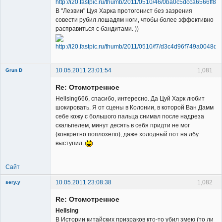
В "Лезвии" Цуя Харка протогонист без зазрения
совести рубил лошадям ноги, чтобы более эффективно
расправиться с бандитами. ))
10.05.2011 23:01:54
1,081
Grun D
Re: Отсмотренное
Hellsing666, спасибо, интересно. Да Цуй Харк любит
шокировать. Я от сцены в Колонии, в которой Ван Дамм
себе кожу с большого пальца снимал после надреза
скальпелем, минут десять в себя придти не мог
Member
(конкретно поплохело), даже холодный пот на лбу
выступил.
Неактивен
Сайт
10.05.2011 23:08:38
1,082
sery.y
Re: Отсмотренное
Hellsing
В Истории китайских призраков кто-то убил змею (то ли