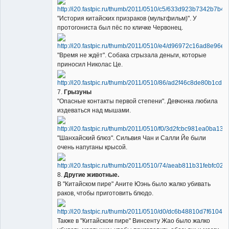
"История китайских призраков (мультфильм)". У
протогониста был пёс по кличке Червонец.
"Время не ждёт". Собака сгрызала деньги, которые
приносил Николас Це.
7.
Грызуны
"Опасные контакты первой степени". Девчонка любила
издеваться над мышами.
"Шанхайский блюз". Сильвия Чан и Салли Йе были
очень напуганы крысой.
8.
Другие животные.
В "Китайском пире" Аните Юэнь было жалко убивать
раков, чтобы приготовить блюдо.
Также в "Китайском пире" Винсенту Жао было жалко