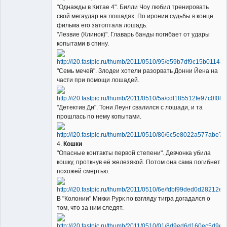
"Однажды в Китае 4". Билли Чоу любил тренировать
свой мегаудар на лошадях. По иронии судьбы в конце
фильма его затоптала лошадь.
"Лезвие (Клинок)". Главарь банды погибает от удары
копытами в спину.
"Семь мечей". Злодеи хотели разорвать Донни Йена на
части при помощи лошадей.
"Детектив Ди". Тони Леунг свалился с лошади, и та
прошлась по нему копытами.
4.
Кошки
"Опасные контакты первой степени". Девчонка убила
кошку, проткнув её железякой. Потом она сама погибнет
похожей смертью.
В "Колонии" Микки Рурк по взгляду тигра догадался о
том, что за ним следят.