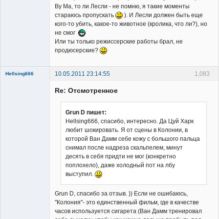
Ву Ма, то ли Лесли - не помню, я такие моменты
стараюсь пропускать
). И Лесли должен быть еще
Member
кого-то убить, какое-то животное (кролика, что ли?), но
не смог
Неактивен
Или ты только режиссерские работы брал, не
продюсерские?
10.05.2011 23:14:55
1,083
Hellsing666
Re: Отсмотренное
Grun D пишет:
Hellsing666, спасибо, интересно. Да Цуй Харк
любит шокировать. Я от сцены в Колонии, в
Member
которой Ван Дамм себе кожу с большого пальца
Неактивен
снимал после надреза скальпелем, минут
десять в себя придти не мог (конкретно
поплохело), даже холодный пот на лбу
выступил.
Grun D, спасибо за отзыв. )) Если не ошибаюсь,
"Колония"- это единственный фильм, где в качестве
часов используется сигарета (Ван Дамм тренировал