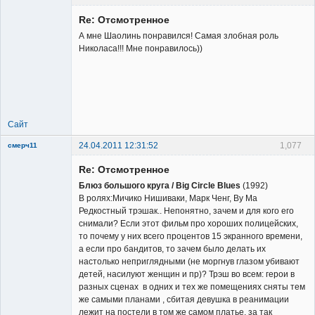
Re: Отсмотренное
А мне Шаолинь понравился! Самая злобная роль
Николаса!!! Мне понравилось))
Member
Неактивен
Сайт
24.04.2011 12:31:52
1,077
смерч11
Member
Re: Отсмотренное
Неактивен
Блюз большого круга / Big Circle Blues
(1992)
В ролях:Мичико Нишиваки, Марк Ченг, Ву Ма
Редкостный трэшак.. Непонятно, зачем и для кого его
снимали? Если этот фильм про хороших полицейских,
то почему у них всего процентов 15 экранного времени,
а если про бандитов, то зачем было делать их
настолько неприглядными (не моргнув глазом убивают
детей, насилуют женщин и пр)? Трэш во всем: герои в
разных сценах в одних и тех же помещениях сняты тем
же самыми планами , сбитая девушка в реанимации
лежит на постели в том же самом платье, за так