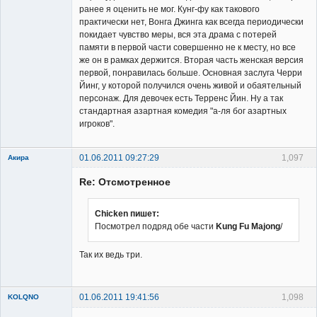
ранее я оценить не мог. Кунг-фу как такового
практически нет, Вонга Джинга как всегда периодически
покидает чувство меры, вся эта драма с потерей
памяти в первой части совершенно не к месту, но все
же он в рамках держится. Вторая часть женская версия
первой, понравилась больше. Основная заслуга Черри
Йинг, у которой получился очень живой и обаятельный
персонаж. Для девочек есть Терренс Йин. Ну а так
стандартная азартная комедия "а-ля бог азартных
игроков".
01.06.2011 09:27:29
1,097
Акира
Re: Отсмотренное
Chicken пишет:
Посмотрел подряд обе части
Kung Fu Majong
/
Владелец
Так их ведь три.
сайта
Неактивен
01.06.2011 19:41:56
1,098
KOLQNO