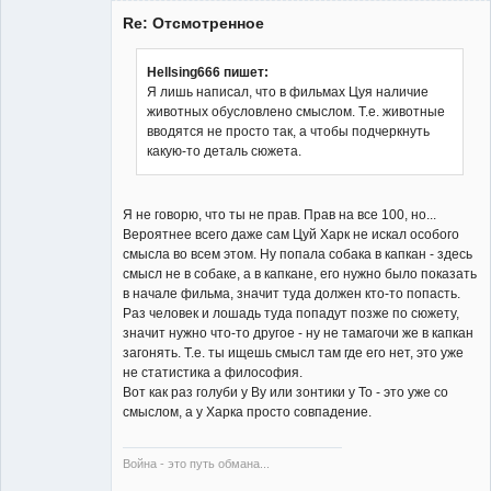
Re: Отсмотренное
Hellsing666 пишет:
Я лишь написал, что в фильмах Цуя наличие
животных обусловлено смыслом. Т.е. животные
Member
вводятся не просто так, а чтобы подчеркнуть
Неактивен
какую-то деталь сюжета.
Я не говорю, что ты не прав. Прав на все 100, но...
Вероятнее всего даже сам Цуй Харк не искал особого
смысла во всем этом. Ну попала собака в капкан - здесь
смысл не в собаке, а в капкане, его нужно было показать
в начале фильма, значит туда должен кто-то попасть.
Раз человек и лошадь туда попадут позже по сюжету,
значит нужно что-то другое - ну не тамагочи же в капкан
загонять. Т.е. ты ищешь смысл там где его нет, это уже
не статистика а философия.
Вот как раз голуби у Ву или зонтики у То - это уже со
смыслом, а у Харка просто совпадение.
Война - это путь обмана...