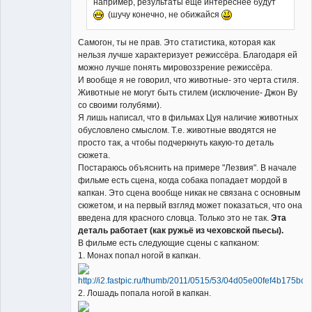
например, результаты еще интереснее будут
(шучу конечно, не обижайся
Самогон, ты не прав. Это статистика, которая как
нельзя лучше характеризует режиссёра. Благодаря ей
можно лучше понять мировоззрение режиссёра.
И вообще я не говорил, что животные- это черта стиля.
Животные не могут быть стилем (исключение- Джон Ву
со своими голубями).
Я лишь написал, что в фильмах Цуя наличие животных
обусловлено смыслом. Т.е. животные вводятся не
просто так, а чтобы подчеркнуть какую-то деталь
сюжета.
Постараюсь объяснить на примере "Лезвия". В начале
фильме есть сцена, когда собака попадает мордой в
капкан. Это сцена вообще никак не связана с основным
сюжетом, и на первый взгляд может показаться, что она
введена для красного словца. Только это не так.
Эта
деталь работает (как ружьё из чеховской пьесы).
В фильме есть следующие сцены с капканом:
1. Монах попал ногой в капкан.
2. Лошадь попала ногой в капкан.