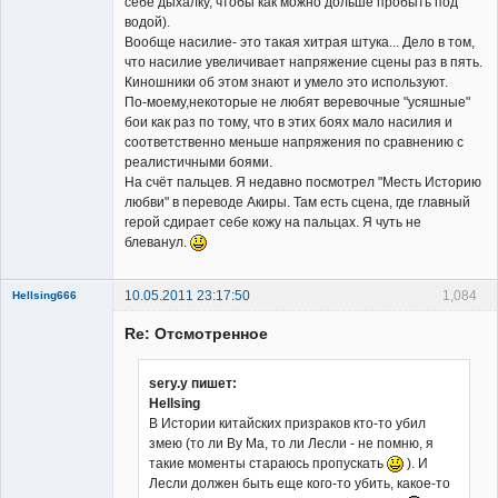
себе дыхалку, чтобы как можно дольше пробыть под
водой).
Вообще насилие- это такая хитрая штука... Дело в том,
что насилие увеличивает напряжение сцены раз в пять.
Киношники об этом знают и умело это используют.
По-моему,некоторые не любят веревочные "усяшные"
бои как раз по тому, что в этих боях мало насилия и
соответственно меньше напряжения по сравнению с
реалистичными боями.
На счёт пальцев. Я недавно посмотрел "Месть Историю
любви" в переводе Акиры. Там есть сцена, где главный
герой сдирает себе кожу на пальцах. Я чуть не
блеванул.
10.05.2011 23:17:50
1,084
Hellsing666
Re: Отсмотренное
sery.y пишет:
Hellsing
В Истории китайских призраков кто-то убил
Member
змею (то ли Ву Ма, то ли Лесли - не помню, я
Неактивен
такие моменты стараюсь пропускать
). И
Лесли должен быть еще кого-то убить, какое-то