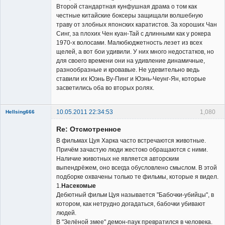
Второй стандартная кунфушная драма о том как
честные китайские боксеры защищали волшебную
траву от злобных японских каратистов. За хороших Чан
Синг, за плохих Чен куан-Тай с длинными как у рокера
1970-х волосами. Малюбюджетность лезет из всех
щелей, а вот бои удивили. У них много недостатков, но
для своего времени они на удивление динамичные,
разнообразные и кровавые. Не удевительно ведь
ставили их Юэнь Ву-Пинг и Юэнь-Чеунг-Ян, которые
засветились оба во вторых ролях.
10.05.2011 22:34:53
1,080
Hellsing666
Re: Отсмотренное
В фильмах Цуя Харка часто встречаются животные.
Причём зачастую люди жестоко обращаются с ними.
Наличие животных не является авторским
выпендрёжем, оно всегда обусловлено смыслом. В этой
Member
подборке охвачены только те фильмы, которые я видел.
1.
Насекомые
Неактивен
Дебютный фильм Цуя называется "Бабочки-убийцы", в
котором, как нетрудно догадаться, бабочки убивают
людей.
В "Зелёной змее" демон-паук превратился в человека.