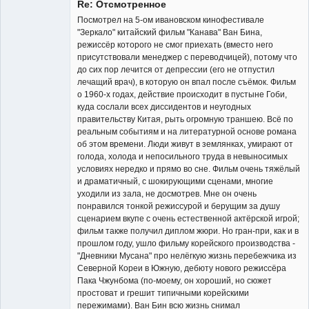
Re: Отсмотренное
Посмотрел на 5-ом ивановском кинофестивале
"Зеркало" китайский фильм "Канава" Ван Бина,
режиссёр которого не смог приехать (вместо него
присутствовали менеджер с переводчицей), потому что
Member
до сих пор лечится от депрессии (его не отпустил
лечащий врач), в которую он впал после съёмок. Фильм
Неактивен
о 1960-х годах, действие происходит в пустыне Гоби,
куда сослали всех диссидентов и неугодных
правительству Китая, рыть огромную траншею. Всё по
реальным событиям и на литературной основе романа
об этом времени. Люди живут в землянках, умирают от
голода, холода и непосильного труда в невыносимых
условиях нередко и прямо во сне. Фильм очень тяжёлый
и драматичный, с шокирующими сценами, многие
уходили из зала, не досмотрев. Мне он очень
понравился тонкой режиссурой и берущим за душу
сценарием вкупе с очень естественной актёрской игрой;
фильм также получил диплом жюри. Но гран-при, как и в
прошлом году, ушло фильму корейского производства -
"Дневники Мусана" про нелёгкую жизнь перебежчика из
Северной Кореи в Южную, дебюту нового режиссёра
Пака Чжунбома (по-моему, он хороший, но сюжет
простоват и грешит типичными корейскими
пережимами). Ван Бин всю жизнь снимал