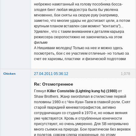
небрежно намотанный на голову пособника босса-
злодея бинт любая медсестра была бы уволена
мгновенно, бои сняты на скорую руку (например,
заметно, что многие удары не достигают цели, а потом
крупным планом вставлен сам момент "контакта")...
Удивлен , что с таким вниманием к деталям карьера
режиссера скоропостижно не закончилась на этом
фильме
А Нишиваки молодец! Только на нее и можно здесь
посмотреть, бои с ее участием отличные- но только за
счет ее харизмы, пластики и физической подготовки
27.04.2011 05:36:12
1,078
Chicken
Member
Re: Отсмотренное
Неактивен
Глянул
Killer Consteble (Lighting kung fu) (1980)
от
Shaw Brothers. Жанр swordsman в стилистике первой
половины 1980-х с Чен-Куан-Таем в главной роли. Снят
старой гваридией кинематографистов, активно
сотрудничащих со студией в 1970-е, но новые веяния
уже чувствуются. Кровь и отрубленные конечности
присутствуют, но очень умеренно. Для SB непривычно
много съемок на природе. Бои практически без веревок
и полетов, совсем слегка ускоренные, по этому