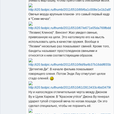
убивать мартышку, чтобы приготовить обезьяньи мозги.
Овечья морда крупным планом- это самый первый кадр
в "Семи мечах".
"Лезвие( Клинок)". Винсент Жао увидел свинью,
привязанную на цепи. Это натолкнуло его на мысль
использовать цепь в качестве оружия. Вообще в
"Лезвии" несколько раз показывают свиней. Кроме того,
бандиты называют простолюдинов свиньями и
относятся к ним соответствующим образом.
"Детектив Ди". В начале фильма показывают
говорящего оленя. Потом Энди Лау отмутузит целое
стадо оленей.
Ну и напоследок отличительная черта между Джоном
Ву и Цуем Харком. В "Красном утёсе" Джона Ву генерал
ударил тупой стороной меча по ногам лошади. Он это
сделал специально, чтобы не поранить её.