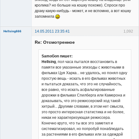
кролика? но больше на кошку похоже). Спроси про
драку какую-нибудь - может, и не вспомню, а вот кошку
запомнила
14.05.2011 23:35:41
1,092
Hellsing666
Re: Отсмотренное
SamoGon пишет:
Hellsing
, пол часа пытался восстановить в
памяти все указанные эпизоды с животными в
Member
фильмах Цуя Харка... не удалось, но понял одну
Неактивен
простую вещь - искать в его фильмах животных
и пытаться доказать, что это не случайность,
все равно, что искать асфальтированные
дорожки в фильмах Спилберга или Камерона и
доказывать, что это режиссерский ход такой
хитрый... Другими словами, в этом нет смысла,
это просто интересная статистика и не более,
никак не характеризующая режиссера.
Конечно круто, что ты все это заметил и
систематизировал, но попробуй понаблюдать
за растениями в его фильмах или за одеждой