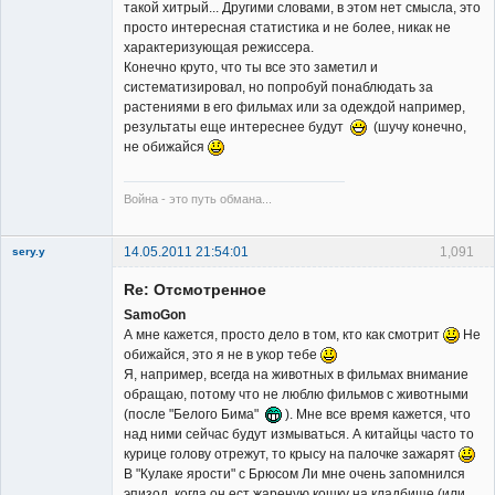
такой хитрый... Другими словами, в этом нет смысла, это
просто интересная статистика и не более, никак не
характеризующая режиссера.
Конечно круто, что ты все это заметил и
систематизировал, но попробуй понаблюдать за
растениями в его фильмах или за одеждой например,
результаты еще интереснее будут
(шучу конечно,
не обижайся
Война - это путь обмана...
14.05.2011 21:54:01
1,091
sery.y
Re: Отсмотренное
SamoGon
А мне кажется, просто дело в том, кто как смотрит
Не
обижайся, это я не в укор тебе
Я, например, всегда на животных в фильмах внимание
Member
обращаю, потому что не люблю фильмов с животными
(после "Белого Бима"
). Мне все время кажется, что
Неактивен
над ними сейчас будут измываться. А китайцы часто то
курице голову отрежут, то крысу на палочке зажарят
В "Кулаке ярости" с Брюсом Ли мне очень запомнился
эпизод, когда он ест жареную кошку на кладбище (или