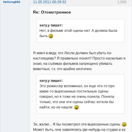
11.05.2011 00:29:32
1,088
Hellsing666
Re: Отсмотренное
sery.y пишет:
Нет, в фильме этой сцены нет. А должна была
быть
Member
Неактивен
Я имел в виду, что Лесли должен был убить по-
настоящему? Я правильно понял? Просто насколько я
знаю, на съёмках фильмов запрещено убивать
животных, т.к. это крайне неэтично.
sery.y пишет:
Это режиссер вспоминал, он еще что-то про
какие-то вырезанные постельные сцены
говорил, но я тоже не очень поняла. Поняла
только, что они эти сцены сейчас хотели бы
найти, но не нашли
Эх, жалко... Я бы посмотрел эти вырезанные сцены.
Может быть, они завалялись где-нибудь на студии и их