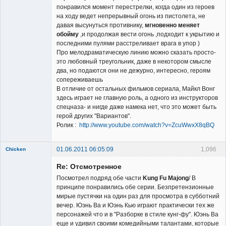
понравился момент перестрелки, когда один из героев
на ходу ведет непрерывный огонь из пистолета, не
давая высунуться противнику,
мгновенно меняет
обойму
,и продолжая вести огонь ,подходит к укрытию и
последними пулями расстреливает врага в упор )
Про мелодраматическую линию можно сказать просто-
это любовный треугольник, даже в некотором смысле
два, но подаются они не дежурно, интересно, героям
сопереживаешь
В отличие от остальных фильмов сериала, Майкл Вонг
здесь играет не главную роль, а одного из инструкторов
спецназа- и нигде даже намека нет, что это может быть
герой других "Вариантов".
Ролик :
http://www.youtube.com/watch?v=ZcuWwxX8qBQ
01.06.2011 06:05:09
1,096
Chicken
Member
Re: Отсмотренное
Неактивен
Посмотрел подряд обе части
Kung Fu Majong
/ В
принципе понравились обе серии. Безпретензионные
мирые пустячки на один раз для просмотра в субботний
вечер. Юэнь Ва и Юэнь Кью играют практически тех же
персонажей что и в "Разборке в стиле кунг-фу". Юэнь Ва
еще и удивил своими комедийными талантами, которые