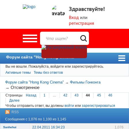
Здравствуйте!
Вход
или
регистрация
Форум сайта "Hong Kong Cinema"
Вы не вошли.
Пожалуйста, войдите или зарегистрируйтесь.
Форум
Активные темы
Темы без ответов
Новости
Форум сайта "Hong Kong Cinema"
→
Фильмы Гонконга
Пользователи
→
Отсмотренное
Страницы
Назад
1
…
42
43
44
45
46
Поиск
Далее
Чтобы отправить ответ, вы должны
войти
или
зарегистрироваться
RSS
Сообщения с 1,076 по 1,100 из 1,145
22.04.2011 16:34:23
1,076
Sanhehui