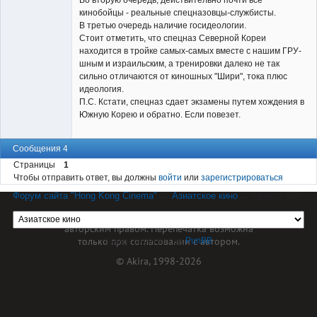
кинобойцы - реальные спецназовцы-службисты.
В третью очередь наличие госидеологии.
Стоит отметить, что спецназ Северной Кореи
находится в тройке самых-самых вместе с нашим ГРУ-
шным и израильским, а тренировки далеко не так
сильно отличаются от киношных "Шири", тока плюс
идеология.
П.С. Кстати, спецназ сдает экзамены путем хождения в
Южную Корею и обратно. Если повезет.
Сообщения 4
Страницы
1
Чтобы отправить ответ, вы должны
войти
или
зарегистрироваться
Форум сайта "Hong Kong Cinema"
→
Азиатское кино
→
Приказ 027
Материал сайта hkcinema.ru защищен
авторским правом. Перепечатка возможна
только при согласовании с автором.
Форум работает на
PunBB
© Akira, 1998-2026