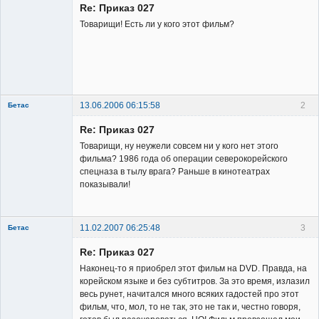
Re: Приказ 027
Неактивен
Товарищи! Есть ли у кого этот фильм?
13.06.2006 06:15:58
2
Бетас
Member
Re: Приказ 027
Неактивен
Товарищи, ну неужели совсем ни у кого нет этого
фильма? 1986 года об операции северокорейского
спецназа в тылу врага? Раньше в кинотеатрах
показывали!
11.02.2007 06:25:48
3
Бетас
Member
Re: Приказ 027
Неактивен
Наконец-то я приобрел этот фильм на DVD. Правда, на
корейском языке и без субтитров. За это время, излазил
весь рунет, начитался много всяких гадостей про этот
фильм, что, мол, то не так, это не так и, честно говоря,