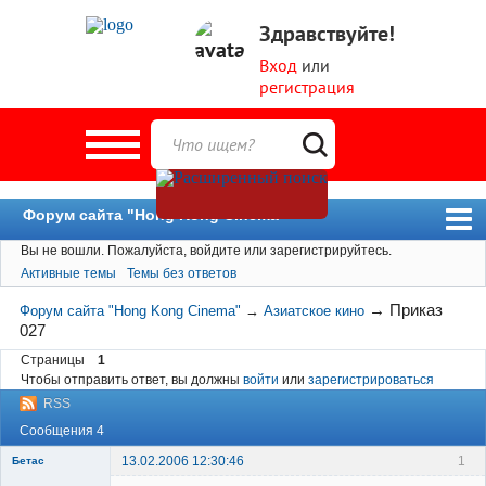
Здравствуйте!
Вход
или
регистрация
Форум сайта "Hong Kong Cinema"
Вы не вошли.
Пожалуйста, войдите или зарегистрируйтесь.
Форум
Активные темы
Темы без ответов
Новости
→
Приказ
Форум сайта "Hong Kong Cinema"
→
Азиатское кино
Пользователи
027
Поиск
Страницы
1
Чтобы отправить ответ, вы должны
войти
или
зарегистрироваться
RSS
Сообщения 4
13.02.2006 12:30:46
1
Бетас
Member