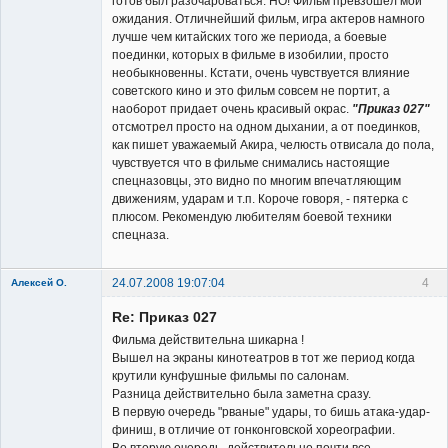
готов был разочароваться. НО! Фильм превзошел мои
ожидания. Отличнейший фильм, игра актеров намного
лучше чем китайских того же периода, а боевые
поединки, которых в фильме в изобилии, просто
необыкновенны. Кстати, очень чувствуется влияние
советского кино и это фильм совсем не портит, а
наоборот придает очень красивый окрас.
"Приказ 027"
отсмотрел просто на одном дыхании, а от поединков,
как пишет уважаемый Акира, челюсть отвисала до пола,
чувствуется что в фильме снимались настоящие
спецназовцы, это видно по многим впечатляющим
движениям, ударам и т.п. Короче говоря, - пятерка с
плюсом. Рекомендую любителям боевой техники
спецназа.
24.07.2008 19:07:04
4
Алексей О.
Member
Re: Приказ 027
Неактивен
Фильма действительна шикарна !
Вышел на экраны кинотеатров в тот же период когда
крутили кунфушные фильмы по салонам.
Разница действительно была заметна сразу.
В первую очередь "рваные" удары, то бишь атака-удар-
финиш, в отличие от гонконговской хореографии.
Во вторую очередь, действительно почти все